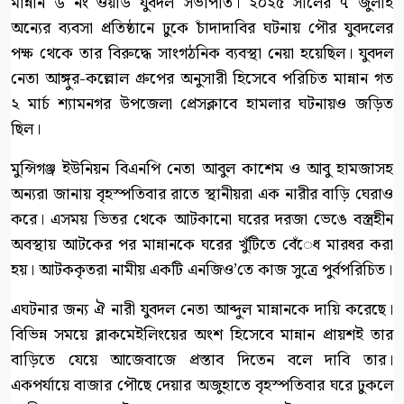
মান্নান ৬ নং ওয়ার্ড যুবদল সভাপতি। ২০২৫ সালের ৭ জুলাই
অন্যের ব্যবসা প্রতিষ্ঠানে ঢুকে চাঁদাদাবির ঘটনায় পৌর যুবদলের
পক্ষ থেকে তার বিরুদ্ধে সাংগঠনিক ব্যবস্থা নেয়া হয়েছিল। যুবদল
নেতা আঙ্গুর-কল্লোল গ্রুপের অনুসারী হিসেবে পরিচিত মান্নান গত
২ মার্চ শ্যামনগর উপজেলা প্রেসক্লাবে হামলার ঘটনায়ও জড়িত
ছিল।
মুন্সিগঞ্জ ইউনিয়ন বিএনপি নেতা আবুল কাশেম ও আবু হামজাসহ
অন্যরা জানায় বৃহস্পতিবার রাতে স্থানীয়রা এক নারীর বাড়ি ঘেরাও
করে। এসময় ভিতর থেকে আটকানো ঘরের দরজা ভেঙে বস্ত্রহীন
অবস্থায় আটকের পর মান্নানকে ঘরের খুঁটিতে বেঁেধ মারধর করা
হয়। আটককৃতরা নামীয় একটি এনজিও’তে কাজ সুত্রে পুর্বপরিচিত।
এঘটনার জন্য ঐ নারী যুবদল নেতা আব্দুল মান্নানকে দায়ি করেছে।
বিভিন্ন সময়ে ব্লাকমেইলিংয়ের অংশ হিসেবে মান্নান প্রায়শই তার
বাড়িতে যেয়ে আজেবাজে প্রস্তাব দিতেন বলে দাবি তার।
একপর্যায়ে বাজার পৌছে দেয়ার অজুহাতে বৃহস্পতিবার ঘরে ঢুকলে