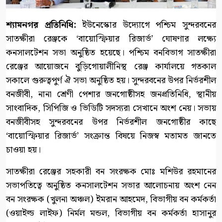
শ্যামনগর প্রতিনিধি:
ইউনেস্কোর উদ্যোগে পশ্চিম সুন্দরবনের
সাতক্ষীরা রেঞ্জকে ‘বায়োস্ফিয়ার রিজার্ভ’ ঘোষণার লক্ষ্যে
কনসালটেশন সভা অনুষ্ঠিত হয়েছে। পশ্চিম বনবিভাগ সাতক্ষীরা
রেঞ্জের আয়োজনে বুড়িগোয়ালীনিস্থ রেঞ্জ কার্যালয়ে গতকাল
সকালে গুরুত্বপুর্ণ ঐ সভা অনুষ্ঠিত হয়। সুন্দরবনের উপর নির্ভরশীল
বনজীবী, নানা শ্রেণী পেশার জনগোষ্ঠীসহ জনপ্রতিনিধি, স্থানীয়
সাংবাদিক, সিপিজি ও ভিডিটি সদস্যরা সেখানে অংশ নেয়। সভায়
বনজীবীসহ সুন্দরবনের উপর নির্ভরশীল জনগোষ্ঠীর কাছে
‘বায়োস্ফিয়ার রিজার্ভ’ সংক্রান্ত বিষয়ে নিজস্ব মতামত জানতে
চাওয়া হয়।
সাতক্ষীরা রেঞ্জের সহকারী বন সংরক্ষক মোঃ মশিউর রহমানের
সভাপতিত্বে অনুষ্ঠিত কনসালটেশন সভার আলোচনায় অংশ নেন
বন সংরক্ষক (খুলনা অঞ্চল) ইমরান আহমেদ, বিভাগীয় বন কর্মকর্তা
(ওয়াইল্ড লাইফ) নির্মল মন্ডল, বিভাগীয় বন কর্মকর্তা হাসানুর