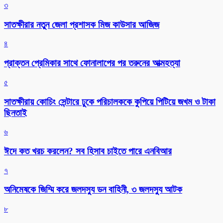
৩
সাতক্ষীরার নতুন জেলা প্রশাসক মিজ কাউসার আজিজ
৪
প্রাক্তন প্রেমিকার সাথে ফোনালাপের পর তরুনের আত্মহত্যা
৫
সাতক্ষীরায় কোচিং সেন্টারে ঢুকে পরিচালককে কুপিয়ে পিটিয়ে জখম ও টাকা
ছিনতাই
৬
ঈদে কত খরচ করলেন? সব হিসাব চাইতে পারে এনবিআর
৭
অনিমেষকে জিম্মি করে জলদস্যু ডন বাহিনী, ৩ জলদস্যু আটক
৮