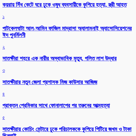
কয়রায় সিঁধ কেটে ঘরে ঢুকে ওষুধ ব্যবসায়ীকে কুপিয়ে হত্যা, স্ত্রী আহত
১
পাটকেলঘাটা আল-আমিন ফাজিল মাদ্রাসা অ্যালামনাই অ্যাসোসিয়েশনের
ঈদ পুনর্মিলনী
২
সাতক্ষীরা শহরে এক নারীর অস্বাভাবিক মৃত্যু, গলিত লাশ উদ্ধার
৩
সাতক্ষীরার নতুন জেলা প্রশাসক মিজ কাউসার আজিজ
৪
প্রাক্তন প্রেমিকার সাথে ফোনালাপের পর তরুনের আত্মহত্যা
৫
সাতক্ষীরায় কোচিং সেন্টারে ঢুকে পরিচালককে কুপিয়ে পিটিয়ে জখম ও টাকা
ছিনতাই