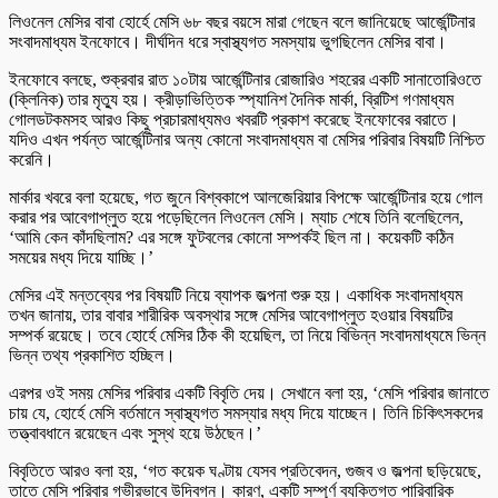
লিওনেল মেসির বাবা হোর্হে মেসি ৬৮ বছর বয়সে মারা গেছেন বলে জানিয়েছে আর্জেন্টিনার
সংবাদমাধ্যম ইনফোবে। দীর্ঘদিন ধরে স্বাস্থ্যগত সমস্যায় ভুগছিলেন মেসির বাবা।
ইনফোবে বলছে, শুক্রবার রাত ১০টায় আর্জেন্টিনার রোজারিও শহরের একটি সানাতোরিওতে
(ক্লিনিক) তার মৃত্যু হয়। ক্রীড়াভিত্তিক স্প্যানিশ দৈনিক মার্কা, ব্রিটিশ গণমাধ্যম
গোলডটকমসহ আরও কিছু প্রচারমাধ্যমও খবরটি প্রকাশ করেছে ইনফোবের বরাতে।
যদিও এখন পর্যন্ত আর্জেন্টিনার অন্য কোনো সংবাদমাধ্যম বা মেসির পরিবার বিষয়টি নিশ্চিত
করেনি।
মার্কার খবরে বলা হয়েছে, গত জুনে বিশ্বকাপে আলজেরিয়ার বিপক্ষে আর্জেন্টিনার হয়ে গোল
করার পর আবেগাপ্লুত হয়ে পড়েছিলেন লিওনেল মেসি। ম্যাচ শেষে তিনি বলেছিলেন,
‘আমি কেন কাঁদছিলাম? এর সঙ্গে ফুটবলের কোনো সম্পর্কই ছিল না। কয়েকটি কঠিন
সময়ের মধ্য দিয়ে যাচ্ছি।’
মেসির এই মন্তব্যের পর বিষয়টি নিয়ে ব্যাপক জল্পনা শুরু হয়। একাধিক সংবাদমাধ্যম
তখন জানায়, তার বাবার শারীরিক অবস্থার সঙ্গে মেসির আবেগাপ্লুত হওয়ার বিষয়টির
সম্পর্ক রয়েছে। তবে হোর্হে মেসির ঠিক কী হয়েছিল, তা নিয়ে বিভিন্ন সংবাদমাধ্যমে ভিন্ন
ভিন্ন তথ্য প্রকাশিত হচ্ছিল।
এরপর ওই সময় মেসির পরিবার একটি বিবৃতি দেয়। সেখানে বলা হয়, ‘মেসি পরিবার জানাতে
চায় যে, হোর্হে মেসি বর্তমানে স্বাস্থ্যগত সমস্যার মধ্য দিয়ে যাচ্ছেন। তিনি চিকিৎসকদের
তত্ত্বাবধানে রয়েছেন এবং সুস্থ হয়ে উঠছেন।’
বিবৃতিতে আরও বলা হয়, ‘গত কয়েক ঘণ্টায় যেসব প্রতিবেদন, গুজব ও জল্পনা ছড়িয়েছে,
তাতে মেসি পরিবার গভীরভাবে উদ্বিগ্ন। কারণ, একটি সম্পূর্ণ ব্যক্তিগত পারিবারিক