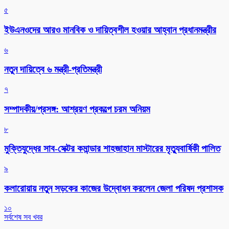
৫
ইউএনওদের আরও মানবিক ও দায়িত্বশীল হওয়ার আহ্বান প্রধানমন্ত্রীর
৬
নতুন দায়িত্বে ৬ মন্ত্রী-প্রতিমন্ত্রী
৭
সম্পাদকীয়/প্রসঙ্গ: আশ্রয়ণ প্রকল্পে চরম অনিয়ম
৮
মুক্তিযুদ্ধের সাব-সেক্টর কমান্ডার শাহজাহান মাস্টারের মৃত্যুবার্ষিকী পালিত
৯
কলারোয়ায় নতুন সড়কের কাজের উদ্বোধন করলেন জেলা পরিষদ প্রশাসক
১০
সর্বশেষ সব খবর