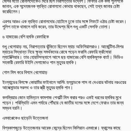
মেসির মতো রোনালদোকেও ঘিরে ছিল নিরাপত্তার উদ্বেগ। ফিফার এক কর্মী পুলিশকে
জানান, এক সন্দেহজনক ব্যক্তি রোনালদো কোথায় থাকছেন, সেই তথ্য জানার চেষ্টা
করেছিলেন।
এরপর আরও এক ব্যক্তি রোনালদোর হোটেলে ঢুকে তার সঙ্গে লিফটে ওঠার চেষ্টা করেন।
পুলিশ তাকে থামালে দাবি করেন, তার উদ্দেশ্য ছিল শুধু একটি সেলফি তোলা।
৬ হাজারের বেশি হুমকি রেফারিকে
শুধু খেলোয়াড় নয়, নিরাপত্তার ঝুঁকিতে ছিলেন ম্যাচ অফিসিয়ালরাও। আর্জেন্টিনা-মিশর
ম্যাচের সিদ্ধান্ত নিয়ে ক্ষুব্ধ সমর্থকদের রোষে পড়েন ফরাসি রেফারি ফ্রাঁসোয়া
ল্যাটেক্সিয়ার। তার হোয়াটসঅ্যাপে আসে ছয় হাজারের বেশি হুমকিমূলক বার্তা। ভিডিও
সহকারী রেফারি উইলি দেলাজোও পান মৃত্যুর হুমকি।
গোল মিস করে বিপদে খেলোয়াড়
ইংল্যান্ডের বিপক্ষে কোয়ার্টার ফাইনালে আর্লিং হল্যান্ডকে পাস না দেওয়ার ঘটনায় নরওয়ের
আলেক্সান্ডার সরলথ ও তার স্ত্রী মৃত্যুর হুমকি পান।
কলম্বিয়ার জোন হামিন্তন কামপাজ পেনাল্টি মিস করার পরও একই ধরনের হুমকির মুখে
পড়েন। পরিস্থিতি এমন পর্যায়ে পৌঁছায় যে জাতীয় দলের সঙ্গে দেশে ফেরাও তার জন্য
সম্ভব হয়নি।
এমবাপ্পেকেও ছাড়েনি উত্তেজনা
বিশ্বকাপজুড়ে উত্তেজনার আরেক কেন্দ্রে ছিলেন কিলিয়ান এমবাপ্পে। ফ্রান্সের কাছে