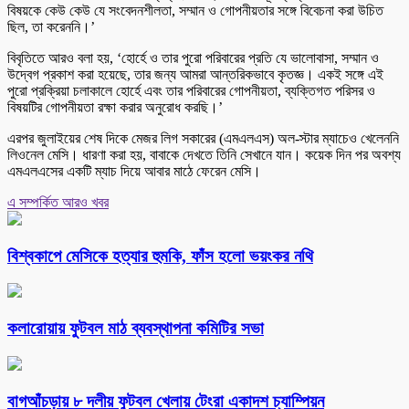
বিষয়কে কেউ কেউ যে সংবেদনশীলতা, সম্মান ও গোপনীয়তার সঙ্গে বিবেচনা করা উচিত
ছিল, তা করেননি।’
বিবৃতিতে আরও বলা হয়, ‘হোর্হে ও তার পুরো পরিবারের প্রতি যে ভালোবাসা, সম্মান ও
উদ্বেগ প্রকাশ করা হয়েছে, তার জন্য আমরা আন্তরিকভাবে কৃতজ্ঞ। একই সঙ্গে এই
পুরো প্রক্রিয়া চলাকালে হোর্হে এবং তার পরিবারের গোপনীয়তা, ব্যক্তিগত পরিসর ও
বিষয়টির গোপনীয়তা রক্ষা করার অনুরোধ করছি।’
এরপর জুলাইয়ের শেষ দিকে মেজর লিগ সকারের (এমএলএস) অল-স্টার ম্যাচেও খেলেননি
লিওনেল মেসি। ধারণা করা হয়, বাবাকে দেখতে তিনি সেখানে যান। কয়েক দিন পর অবশ্য
এমএলএসের একটি ম্যাচ দিয়ে আবার মাঠে ফেরেন মেসি।
এ সম্পর্কিত আরও খবর
বিশ্বকাপে মেসিকে হত্যার হুমকি, ফাঁস হলো ভয়ংকর নথি
কলারোয়ায় ফুটবল মাঠ ব্যবস্থাপনা কমিটির সভা
বাগআঁচড়ায় ৮ দলীয় ফুটবল খেলায় টেংরা একাদশ চ্যাম্পিয়ন