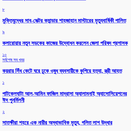
৮
মুক্তিযুদ্ধের সাব-সেক্টর কমান্ডার শাহজাহান মাস্টারের মৃত্যুবার্ষিকী পালিত
৯
কলারোয়ায় নতুন সড়কের কাজের উদ্বোধন করলেন জেলা পরিষদ প্রশাসক
১০
সর্বশেষ সব খবর
কয়রায় সিঁধ কেটে ঘরে ঢুকে ওষুধ ব্যবসায়ীকে কুপিয়ে হত্যা, স্ত্রী আহত
১
পাটকেলঘাটা আল-আমিন ফাজিল মাদ্রাসা অ্যালামনাই অ্যাসোসিয়েশনের
ঈদ পুনর্মিলনী
২
সাতক্ষীরা শহরে এক নারীর অস্বাভাবিক মৃত্যু, গলিত লাশ উদ্ধার