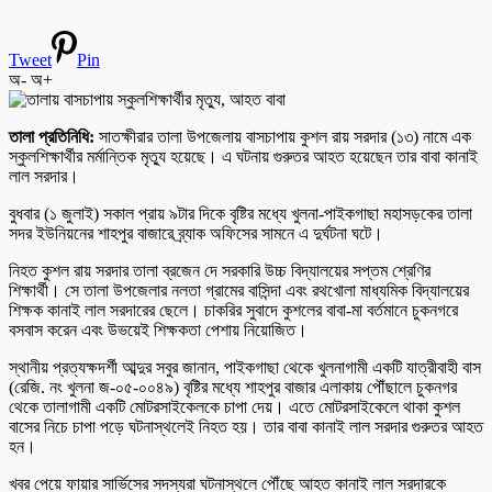
Tweet
Pin
অ-
অ+
তালা প্রতিনিধি:
সাতক্ষীরার তালা উপজেলায় বাসচাপায় কুশল রায় সরদার (১৩) নামে এক
স্কুলশিক্ষার্থীর মর্মান্তিক মৃত্যু হয়েছে। এ ঘটনায় গুরুতর আহত হয়েছেন তার বাবা কানাই
লাল সরদার।
বুধবার (১ জুলাই) সকাল প্রায় ৯টার দিকে বৃষ্টির মধ্যে খুলনা-পাইকগাছা মহাসড়কের তালা
সদর ইউনিয়নের শাহপুর বাজারে ব্র্যাক অফিসের সামনে এ দুর্ঘটনা ঘটে।
নিহত কুশল রায় সরদার তালা ব্রজেন দে সরকারি উচ্চ বিদ্যালয়ের সপ্তম শ্রেণির
শিক্ষার্থী। সে তালা উপজেলার নলতা গ্রামের বাসিন্দা এবং রথখোলা মাধ্যমিক বিদ্যালয়ের
শিক্ষক কানাই লাল সরদারের ছেলে। চাকরির সুবাদে কুশলের বাবা-মা বর্তমানে চুকনগরে
বসবাস করেন এবং উভয়েই শিক্ষকতা পেশায় নিয়োজিত।
স্থানীয় প্রত্যক্ষদর্শী আব্দুর সবুর জানান, পাইকগাছা থেকে খুলনাগামী একটি যাত্রীবাহী বাস
(রেজি. নং খুলনা জ-০৫-০০৪৯) বৃষ্টির মধ্যে শাহপুর বাজার এলাকায় পৌঁছালে চুকনগর
থেকে তালাগামী একটি মোটরসাইকেলকে চাপা দেয়। এতে মোটরসাইকেলে থাকা কুশল
বাসের নিচে চাপা পড়ে ঘটনাস্থলেই নিহত হয়। তার বাবা কানাই লাল সরদার গুরুতর আহত
হন।
খবর পেয়ে ফায়ার সার্ভিসের সদস্যরা ঘটনাস্থলে পৌঁছে আহত কানাই লাল সরদারকে