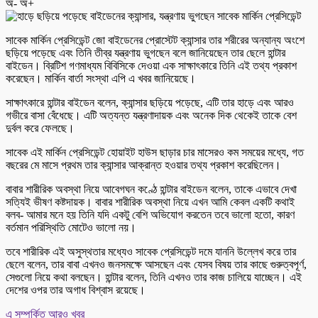
অ-
অ+
সাবেক মার্কিন প্রেসিডেন্ট জো বাইডেনের প্রোস্টেট ক্যান্সার তার শরীরের অন্যান্য অংশে
ছড়িয়ে পড়েছে এবং তিনি তীব্র যন্ত্রণায় ভুগছেন বলে জানিয়েছেন তার ছেলে হান্টার
বাইডেন। ব্রিটিশ গণমাধ্যম বিবিসিকে দেওয়া এক সাক্ষাৎকারে তিনি এই তথ্য প্রকাশ
করেছেন। মার্কিন বার্তা সংস্থা এপি এ খবর জানিয়েছে।
সাক্ষাৎকারে হান্টার বাইডেন বলেন, ক্যান্সার ছড়িয়ে পড়েছে, এটি তার হাড়ে এবং আরও
গভীরে বাসা বেঁধেছে। এটি অত্যন্ত যন্ত্রণাদায়ক এবং অনেক দিক থেকেই তাকে বেশ
দুর্বল করে ফেলছে।
সাবেক এই মার্কিন প্রেসিডেন্ট হোয়াইট হাউস ছাড়ার চার মাসেরও কম সময়ের মধ্যে, গত
বছরের মে মাসে প্রথম তার ক্যান্সার আক্রান্ত হওয়ার তথ্য প্রকাশ করেছিলেন।
বাবার শারীরিক অবস্থা নিয়ে আবেগঘন কণ্ঠে হান্টার বাইডেন বলেন, তাকে এভাবে দেখা
সত্যিই ভীষণ কষ্টদায়ক। বাবার শারীরিক অবস্থা নিয়ে এখন আমি কেবল একটি কথাই
বলব- আমার মনে হয় তিনি যদি একটু বেশি অভিযোগ করতেন তবে ভালো হতো, কারণ
বর্তমান পরিস্থিতি মোটেও ভালো নয়।
তবে শারীরিক এই অসুস্থতার মধ্যেও সাবেক প্রেসিডেন্ট দমে যাননি উল্লেখ করে তার
ছেলে বলেন, তার বাবা এখনও জনসমক্ষে আসছেন এবং যেসব বিষয় তার কাছে গুরুত্বপূর্ণ,
সেগুলো নিয়ে কথা বলছেন। হান্টার বলেন, তিনি এখনও তার কাজ চালিয়ে যাচ্ছেন। এই
দেশের ওপর তার অগাধ বিশ্বাস রয়েছে।
এ সম্পর্কিত আরও খবর