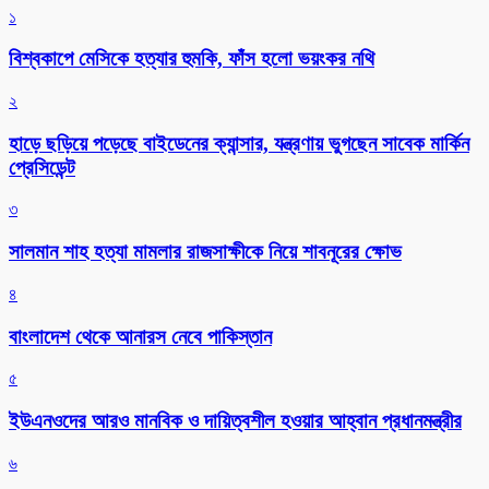
১
বিশ্বকাপে মেসিকে হত্যার হুমকি, ফাঁস হলো ভয়ংকর নথি
২
হাড়ে ছড়িয়ে পড়েছে বাইডেনের ক্যান্সার, যন্ত্রণায় ভুগছেন সাবেক মার্কিন
প্রেসিডেন্ট
৩
সালমান শাহ হত্যা মামলার রাজসাক্ষীকে নিয়ে শাবনূরের ক্ষোভ
৪
বাংলাদেশ থেকে আনারস নেবে পাকিস্তান
৫
ইউএনওদের আরও মানবিক ও দায়িত্বশীল হওয়ার আহ্বান প্রধানমন্ত্রীর
৬