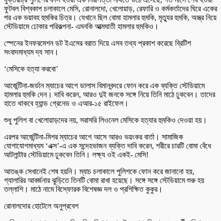
ফুটবল বিশ্বকাপ চলাকালে মেসি, রোনালদো, খেলোয়াড়, রেফারি ও কর্মকর্তাদের ঘিরে একের
পর এক ভয়াবহ হুমকির চিত্র। যেখানে ছিল বোমা হামলার হুমকি, মৃত্যুর হুমকি, অস্ত্র নিয়ে
স্টেডিয়ামে ঢোকার পরিকল্পনা- এমনকি আত্মঘাতী হামলার হুমকিও।
স্পেনের ইনফরমেশন ডট ইএসের বরাত দিয়ে এসব তথ্য প্রকাশ করেছে ব্রিটিশ
সংবাদমাধ্যম দ্য সান।
‘মেসিকে হত্যা করবো’
আর্জেন্টিনা-জর্ডান ম্যাচের আগে ডালাস বিমানবন্দরে ফোন করে এক ব্যক্তি স্টেডিয়ামে
হামলার হুমকি দেন। দাবি করেন, আরও দুই জনকে সঙ্গে নিয়ে তিনি মাঠে ঢুকবেন। তাদের
হাতে থাকবে হ্যান্ড গ্রেনেড ও এআর-১৫ রাইফেল।
শুধু পুলিশ বা খেলোয়াড়দের নয়, সরাসরি লিওনেল মেসিকে হত্যার হুমকিও দেওয়া হয়।
এরপর আর্জেন্টিনা-মিশর ম্যাচের আগে আসে আরও ভয়ংকর বার্তা। সামাজিক
যোগাযোগমাধ্যম ‘এক্স’-এ এক সন্দেহভাজন ব্যক্তি দাবি করেন, শরীরে চারটি বোমা বেঁধে
আটলান্টার স্টেডিয়ামে ঢুকবেন তিনি। লক্ষ্য ওই একই- মেসি!
আতঙ্ক সেখানেই শেষ হয়নি। ম্যাচ চলাকালে পুলিশকে ফোন করে জানানো হয়,
গ্যালারির আবর্জনার ঝুড়িতে তিনটি বোমা রাখা হয়েছে। সঙ্গে সঙ্গে স্টেডিয়ামে শুরু হয়
তল্লাশি। মাঠে নামে বিস্ফোরক বিশেষজ্ঞ দল ও প্রশিক্ষিত কুকুর।
রোনালদোর হোটেলে অনুপ্রবেশ