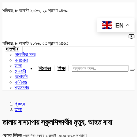
শনিবার, ৮ আগস্ট ২০২৬, ২৩ শ্রাবণ ১৪৩৩
EN
শনিবার, ৮ আগস্ট ২০২৬, ২৩ শ্রাবণ ১৪৩৩
সাতক্ষীরা
সাতক্ষীরা সদর
কলারোয়া
তালা
বিনোদন
শিক্ষা
খেলাধুলা
জাতীয়
খুলনা
যশোর
দেবহাটা
আশাশুনি
কালিগঞ্জ
শ্যামনগর
প্রচ্ছদ
তালা
তালায় বাসচাপায় স্কুলশিক্ষার্থীর মৃত্যু, আহত বাবা
ডেস্ক নিউজ
প্রকাশিত: বুধবার, ১ জুলাই, ২০২৬, ৩:১৮ অপরাহ্ণ