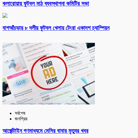
কলারোয়ায় ফুটবল মাঠ ব্যবস্থাপনা কমিটির সভা
বাগআঁচড়ায় ৮ দলীয় ফুটবল খেলায় টেংরা একাদশ চ্যাম্পিয়ন
সর্বশেষ
জনপ্রিয়
আর্জেন্টাইন গণমাধ্যমে মেসির বাবার মৃত্যুর খবর