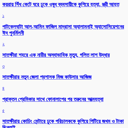
কয়রায় সিঁধ কেটে ঘরে ঢুকে ওষুধ ব্যবসায়ীকে কুপিয়ে হত্যা, স্ত্রী আহত
১
পাটকেলঘাটা আল-আমিন ফাজিল মাদ্রাসা অ্যালামনাই অ্যাসোসিয়েশনের
ঈদ পুনর্মিলনী
২
সাতক্ষীরা শহরে এক নারীর অস্বাভাবিক মৃত্যু, গলিত লাশ উদ্ধার
৩
সাতক্ষীরার নতুন জেলা প্রশাসক মিজ কাউসার আজিজ
৪
প্রাক্তন প্রেমিকার সাথে ফোনালাপের পর তরুনের আত্মহত্যা
৫
সাতক্ষীরায় কোচিং সেন্টারে ঢুকে পরিচালককে কুপিয়ে পিটিয়ে জখম ও টাকা
ছিনতাই