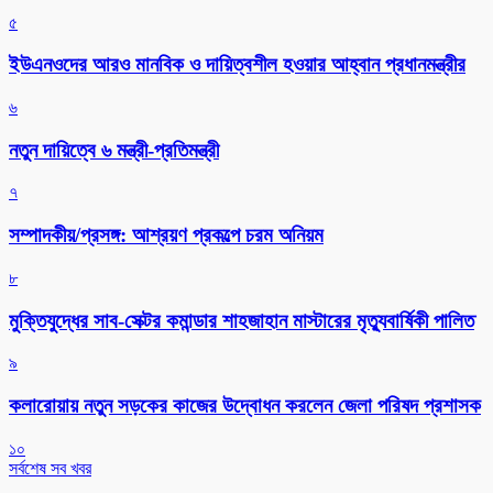
৫
ইউএনওদের আরও মানবিক ও দায়িত্বশীল হওয়ার আহ্বান প্রধানমন্ত্রীর
৬
নতুন দায়িত্বে ৬ মন্ত্রী-প্রতিমন্ত্রী
৭
সম্পাদকীয়/প্রসঙ্গ: আশ্রয়ণ প্রকল্পে চরম অনিয়ম
৮
মুক্তিযুদ্ধের সাব-সেক্টর কমান্ডার শাহজাহান মাস্টারের মৃত্যুবার্ষিকী পালিত
৯
কলারোয়ায় নতুন সড়কের কাজের উদ্বোধন করলেন জেলা পরিষদ প্রশাসক
১০
সর্বশেষ সব খবর