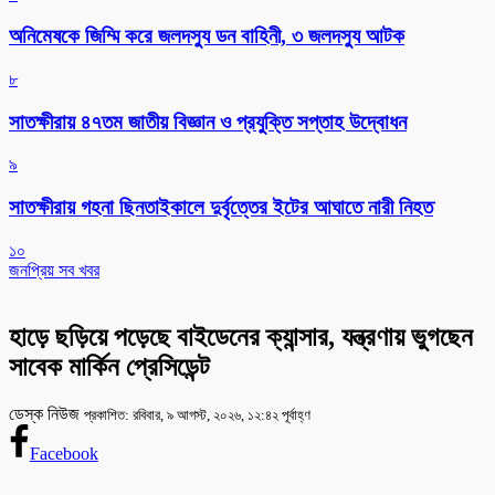
অনিমেষকে জিম্মি করে জলদস্যু ডন বাহিনী, ৩ জলদস্যু আটক
৮
সাতক্ষীরায় ৪৭তম জাতীয় বিজ্ঞান ও প্রযুক্তি সপ্তাহ উদ্বোধন
৯
সাতক্ষীরায় গহনা ছিনতাইকালে দুর্বৃত্তের ইটের আঘাতে নারী নিহত
১০
জনপ্রিয় সব খবর
হাড়ে ছড়িয়ে পড়েছে বাইডেনের ক্যান্সার, যন্ত্রণায় ভুগছেন
সাবেক মার্কিন প্রেসিডেন্ট
ডেস্ক নিউজ
প্রকাশিত: রবিবার, ৯ আগস্ট, ২০২৬, ১২:৪২ পূর্বাহ্ণ
Facebook