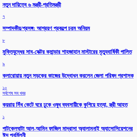
নতুন দায়িত্বে ৬ মন্ত্রী-প্রতিমন্ত্রী
৭
সম্পাদকীয়/প্রসঙ্গ: আশ্রয়ণ প্রকল্পে চরম অনিয়ম
৮
মুক্তিযুদ্ধের সাব-সেক্টর কমান্ডার শাহজাহান মাস্টারের মৃত্যুবার্ষিকী পালিত
৯
কলারোয়ায় নতুন সড়কের কাজের উদ্বোধন করলেন জেলা পরিষদ প্রশাসক
১০
সর্বশেষ সব খবর
কয়রায় সিঁধ কেটে ঘরে ঢুকে ওষুধ ব্যবসায়ীকে কুপিয়ে হত্যা, স্ত্রী আহত
১
পাটকেলঘাটা আল-আমিন ফাজিল মাদ্রাসা অ্যালামনাই অ্যাসোসিয়েশনের
ঈদ পুনর্মিলনী