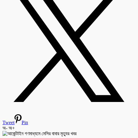
Tweet
Pin
অ-
অ+