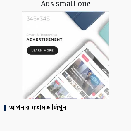
Ads small one
আপনার মতামত লিখুন