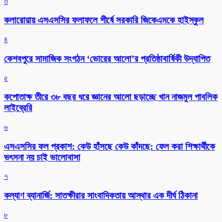
৩
কলারোয়ায় এসএসসির ফলাফলে শীর্ষে সরকারি জিকেএমকে হাইস্কুল
৪
কেশবপুরে সামাজিক সংগঠন ‘ভোরের আলো’র প্রতিষ্ঠাবার্ষিকী উদ্যাপিত
৫
কপোতাক্ষ তীরে ৩৮ বছর ধরে জ্ঞানের আলো ছড়াচ্ছে খান নাজমুল পাবলিক
লাইব্রেরি
৬
এসএসসির ফল প্রকাশ: কেউ হাঁসছে কেউ কাঁদছে: ফেল করা শিক্ষার্থীকে
ভৎসনা নয় চাই ভালোবাসা
৭
কল্যাণ ব্যানার্জি: সাতক্ষীরার সাংবাদিকতায় আস্থার এক দীর্ঘ ঠিকানা
৮