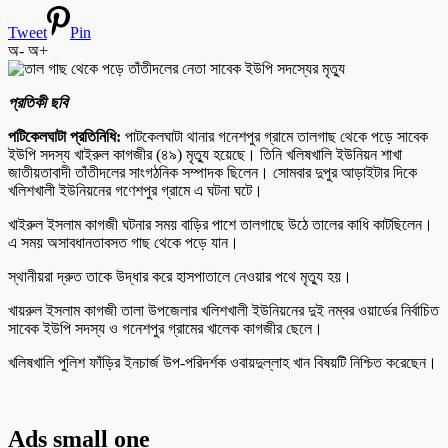
Tweet
Pin
অ-
অ+
প্রতিকী ছবি
পটিকেলঘাটা প্রতিনিধি:
পাটকেলঘাটা থানার গনেশপুর গ্রামে তালগাছ থেকে পড়ে সাবেক
ইউপি সদস্য খাইরুল কাগজীর (৪৯) মৃত্যু হয়েছে। তিনি খলিষখালি ইউনিয়ন শাখা
জাতীয়তাবাদী তাঁতীদলের সাংগঠনিক সম্পাদক ছিলেন। সোমবার দুপুর আড়াইটার দিকে
খলিশখালী ইউনিয়নের গণেশপুর গ্রামে এ ঘটনা ঘটে।
খাইরুল ইসলাম কাগজী ঘটনার সময় বাড়ির পাশে তালগাছে উঠে তালের কাধি কাটছিলেন।
এ সময় অসাবধানতাবসত গাছ থেকে পড়ে যান।
স্থানীয়রা দ্রুত তাকে উদ্ধার করে হাসপাতালে নেওয়ার পথে মৃত্যু হয়।
খায়রুল ইসলাম কাগজী তালা উপজেলার খলিশখালী ইউনিয়নের দুই নম্বর ওয়ার্ডের নির্বাচিত
সাবেক ইউপি সদস্য ও গনেশপুর গ্রামের খালেক কাগজীর ছেলে।
খলিষখালি পুলিশ ফাঁড়ির ইনচার্জ উপ-পরিদর্শক ওবায়দুল্লাহ খান বিষয়টি নিশ্চিত করেছেন।
Ads small one