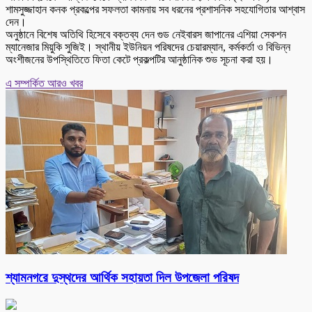
শামসুজ্জাহান কনক প্রকল্পের সফলতা কামনায় সব ধরনের প্রশাসনিক সহযোগিতার আশ্বাস
দেন।
অনুষ্ঠানে বিশেষ অতিথি হিসেবে বক্তব্য দেন গুড নেইবারস জাপানের এশিয়া সেকশন
ম্যানেজার মিয়ুকি সুজিই। স্থানীয় ইউনিয়ন পরিষদের চেয়ারম্যান, কর্মকর্তা ও বিভিন্ন
অংশীজনের উপস্থিতিতে ফিতা কেটে প্রকল্পটির আনুষ্ঠানিক শুভ সূচনা করা হয়।
এ সম্পর্কিত আরও খবর
শ্যামনগরে দুস্থদের আর্থিক সহায়তা দিল উপজেলা পরিষদ