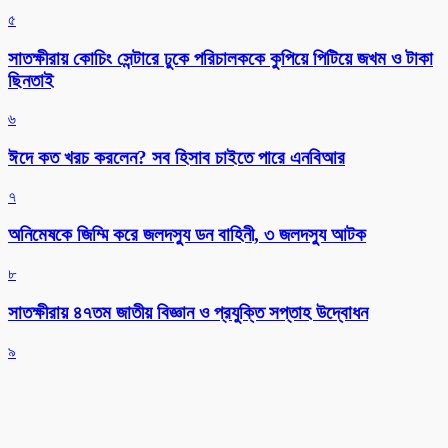
৫
সাতক্ষীরায় কোচিং সেন্টারে ঢুকে পরিচালককে কুপিয়ে পিটিয়ে জখম ও টাকা
ছিনতাই
৬
ঈদে কত খরচ করলেন? সব হিসাব চাইতে পারে এনবিআর
৭
অনিমেষকে জিম্মি করে জলদস্যু ডন বাহিনী, ৩ জলদস্যু আটক
৮
সাতক্ষীরায় ৪৭তম জাতীয় বিজ্ঞান ও প্রযুক্তি সপ্তাহ উদ্বোধন
৯
সাতক্ষীরায় গহনা ছিনতাইকালে দুর্বৃত্তের ইটের আঘাতে নারী নিহত
১০
জনপ্রিয় সব খবর