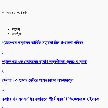
আপনার মতামত লিখুন
সর্বশেষ
জনপ্রিয়
শ্যামনগরে দুস্থদের আর্থিক সহায়তা দিল উপজেলা পরিষদ
১
শ্যামনগরে গুড নেবারসের দুর্যোগ সহনশীলতা প্রকল্পের সূচনা
২
জেলায় ৮৩ হাজার হেক্টরে আমন চাষের লক্ষ্যমাত্রা
৩
কলারোয়ায় এসএসসির ফলাফলে শীর্ষে সরকারি জিকেএমকে হাইস্কুল