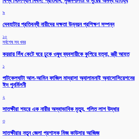
বিশ্ব স্টিলপ্যান দিবস: প্রতিবাদ, সৃজনশীলতা ও সুরের অনন্য ঐতিহ্য
৯
দেবহাটায় প্রতিবন্ধী নারীদের দক্ষতা উন্নয়ন প্রশিক্ষণ সম্পন্ন
১০
সর্বশেষ সব খবর
কয়রায় সিঁধ কেটে ঘরে ঢুকে ওষুধ ব্যবসায়ীকে কুপিয়ে হত্যা, স্ত্রী আহত
১
পাটকেলঘাটা আল-আমিন ফাজিল মাদ্রাসা অ্যালামনাই অ্যাসোসিয়েশনের
ঈদ পুনর্মিলনী
২
সাতক্ষীরা শহরে এক নারীর অস্বাভাবিক মৃত্যু, গলিত লাশ উদ্ধার
৩
সাতক্ষীরার নতুন জেলা প্রশাসক মিজ কাউসার আজিজ