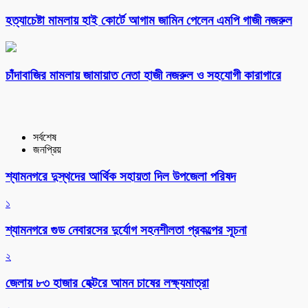
হত্যাচেষ্টা মামলায় হাই কোর্টে আগাম জামিন পেলেন এমপি গাজী নজরুল
চাঁদাবাজির মামলায় জামায়াত নেতা হাজী নজরুল ও সহযোগী কারাগারে
সর্বশেষ
জনপ্রিয়
শ্যামনগরে দুস্থদের আর্থিক সহায়তা দিল উপজেলা পরিষদ
১
শ্যামনগরে গুড নেবারসের দুর্যোগ সহনশীলতা প্রকল্পের সূচনা
২
জেলায় ৮৩ হাজার হেক্টরে আমন চাষের লক্ষ্যমাত্রা