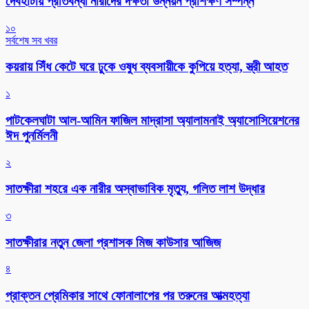
দেবহাটায় প্রতিবন্ধী নারীদের দক্ষতা উন্নয়ন প্রশিক্ষণ সম্পন্ন
১০
সর্বশেষ সব খবর
কয়রায় সিঁধ কেটে ঘরে ঢুকে ওষুধ ব্যবসায়ীকে কুপিয়ে হত্যা, স্ত্রী আহত
১
পাটকেলঘাটা আল-আমিন ফাজিল মাদ্রাসা অ্যালামনাই অ্যাসোসিয়েশনের
ঈদ পুনর্মিলনী
২
সাতক্ষীরা শহরে এক নারীর অস্বাভাবিক মৃত্যু, গলিত লাশ উদ্ধার
৩
সাতক্ষীরার নতুন জেলা প্রশাসক মিজ কাউসার আজিজ
৪
প্রাক্তন প্রেমিকার সাথে ফোনালাপের পর তরুনের আত্মহত্যা