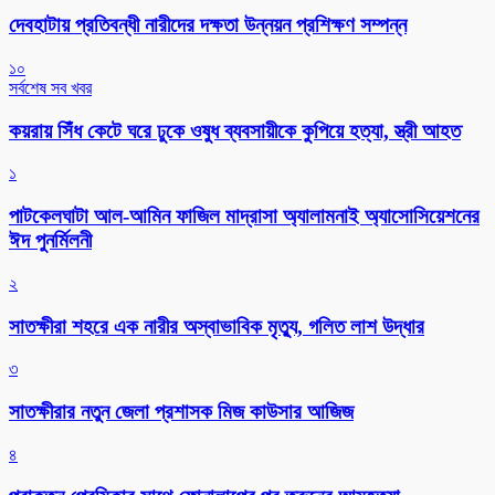
দেবহাটায় প্রতিবন্ধী নারীদের দক্ষতা উন্নয়ন প্রশিক্ষণ সম্পন্ন
১০
সর্বশেষ সব খবর
কয়রায় সিঁধ কেটে ঘরে ঢুকে ওষুধ ব্যবসায়ীকে কুপিয়ে হত্যা, স্ত্রী আহত
১
পাটকেলঘাটা আল-আমিন ফাজিল মাদ্রাসা অ্যালামনাই অ্যাসোসিয়েশনের
ঈদ পুনর্মিলনী
২
সাতক্ষীরা শহরে এক নারীর অস্বাভাবিক মৃত্যু, গলিত লাশ উদ্ধার
৩
সাতক্ষীরার নতুন জেলা প্রশাসক মিজ কাউসার আজিজ
৪