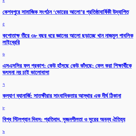
৪
কেশবপুরে সামাজিক সংগঠন ‘ভোরের আলো’র প্রতিষ্ঠাবার্ষিকী উদ্যাপিত
৫
কপোতাক্ষ তীরে ৩৮ বছর ধরে জ্ঞানের আলো ছড়াচ্ছে খান নাজমুল পাবলিক
লাইব্রেরি
৬
এসএসসির ফল প্রকাশ: কেউ হাঁসছে কেউ কাঁদছে: ফেল করা শিক্ষার্থীকে
ভৎসনা নয় চাই ভালোবাসা
৭
কল্যাণ ব্যানার্জি: সাতক্ষীরার সাংবাদিকতায় আস্থার এক দীর্ঘ ঠিকানা
৮
বিশ্ব স্টিলপ্যান দিবস: প্রতিবাদ, সৃজনশীলতা ও সুরের অনন্য ঐতিহ্য
৯