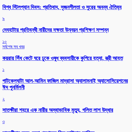
বিশ্ব স্টিলপ্যান দিবস: প্রতিবাদ, সৃজনশীলতা ও সুরের অনন্য ঐতিহ্য
৯
দেবহাটায় প্রতিবন্ধী নারীদের দক্ষতা উন্নয়ন প্রশিক্ষণ সম্পন্ন
১০
সর্বশেষ সব খবর
কয়রায় সিঁধ কেটে ঘরে ঢুকে ওষুধ ব্যবসায়ীকে কুপিয়ে হত্যা, স্ত্রী আহত
১
পাটকেলঘাটা আল-আমিন ফাজিল মাদ্রাসা অ্যালামনাই অ্যাসোসিয়েশনের
ঈদ পুনর্মিলনী
২
সাতক্ষীরা শহরে এক নারীর অস্বাভাবিক মৃত্যু, গলিত লাশ উদ্ধার
৩