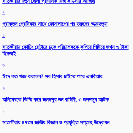
সাতক্ষীরার নতুন জেলা প্রশাসক মিজ কাউসার আজিজ
৪
প্রাক্তন প্রেমিকার সাথে ফোনালাপের পর তরুনের আত্মহত্যা
৫
সাতক্ষীরায় কোচিং সেন্টারে ঢুকে পরিচালককে কুপিয়ে পিটিয়ে জখম ও টাকা
ছিনতাই
৬
ঈদে কত খরচ করলেন? সব হিসাব চাইতে পারে এনবিআর
৭
অনিমেষকে জিম্মি করে জলদস্যু ডন বাহিনী, ৩ জলদস্যু আটক
৮
সাতক্ষীরায় ৪৭তম জাতীয় বিজ্ঞান ও প্রযুক্তি সপ্তাহ উদ্বোধন