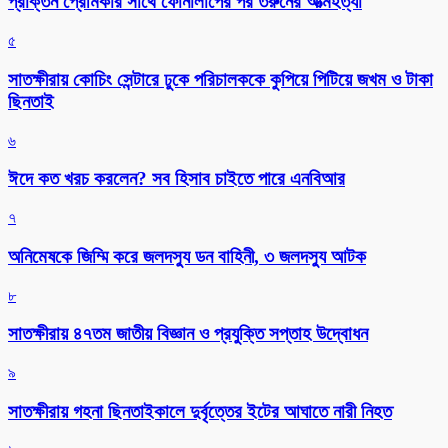
প্রাক্তন প্রেমিকার সাথে ফোনালাপের পর তরুনের আত্মহত্যা
৫
সাতক্ষীরায় কোচিং সেন্টারে ঢুকে পরিচালককে কুপিয়ে পিটিয়ে জখম ও টাকা
ছিনতাই
৬
ঈদে কত খরচ করলেন? সব হিসাব চাইতে পারে এনবিআর
৭
অনিমেষকে জিম্মি করে জলদস্যু ডন বাহিনী, ৩ জলদস্যু আটক
৮
সাতক্ষীরায় ৪৭তম জাতীয় বিজ্ঞান ও প্রযুক্তি সপ্তাহ উদ্বোধন
৯
সাতক্ষীরায় গহনা ছিনতাইকালে দুর্বৃত্তের ইটের আঘাতে নারী নিহত