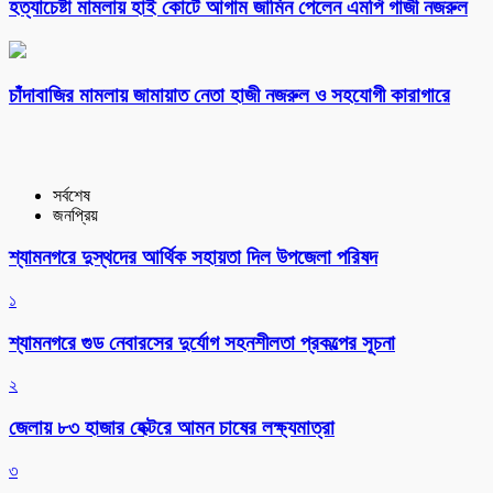
হত্যাচেষ্টা মামলায় হাই কোর্টে আগাম জামিন পেলেন এমপি গাজী নজরুল
চাঁদাবাজির মামলায় জামায়াত নেতা হাজী নজরুল ও সহযোগী কারাগারে
সর্বশেষ
জনপ্রিয়
শ্যামনগরে দুস্থদের আর্থিক সহায়তা দিল উপজেলা পরিষদ
১
শ্যামনগরে গুড নেবারসের দুর্যোগ সহনশীলতা প্রকল্পের সূচনা
২
জেলায় ৮৩ হাজার হেক্টরে আমন চাষের লক্ষ্যমাত্রা
৩