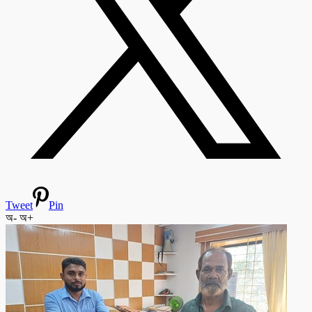
Tweet
Pin
অ-
অ+