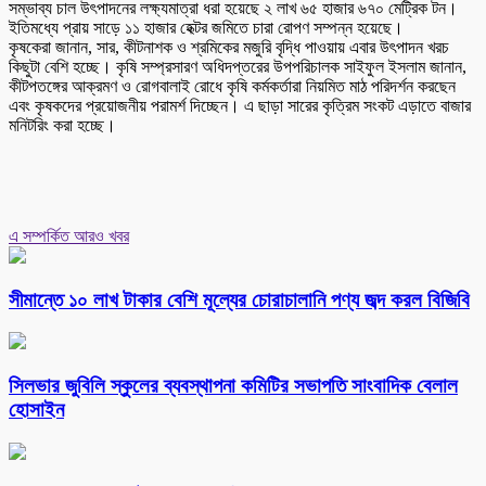
সম্ভাব্য চাল উৎপাদনের লক্ষ্যমাত্রা ধরা হয়েছে ২ লাখ ৬৫ হাজার ৬৭০ মেট্রিক টন।
ইতিমধ্যে প্রায় সাড়ে ১১ হাজার হেক্টর জমিতে চারা রোপণ সম্পন্ন হয়েছে।
কৃষকেরা জানান, সার, কীটনাশক ও শ্রমিকের মজুরি বৃদ্ধি পাওয়ায় এবার উৎপাদন খরচ
কিছুটা বেশি হচ্ছে। কৃষি সম্প্রসারণ অধিদপ্তরের উপপরিচালক সাইফুল ইসলাম জানান,
কীটপতঙ্গের আক্রমণ ও রোগবালাই রোধে কৃষি কর্মকর্তারা নিয়মিত মাঠ পরিদর্শন করছেন
এবং কৃষকদের প্রয়োজনীয় পরামর্শ দিচ্ছেন। এ ছাড়া সারের কৃত্রিম সংকট এড়াতে বাজার
মনিটরিং করা হচ্ছে।
এ সম্পর্কিত আরও খবর
সীমান্তে ১০ লাখ টাকার বেশি মূল্যের চোরাচালানি পণ্য জব্দ করল বিজিবি
সিলভার জুবিলি স্কুলের ব্যবস্থাপনা কমিটির সভাপতি সাংবাদিক বেলাল
হোসাইন