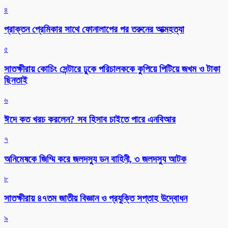
৪
প্রাক্তন প্রেমিকার সাথে ফোনালাপের পর তরুনের আত্মহত্যা
৫
সাতক্ষীরায় কোচিং সেন্টারে ঢুকে পরিচালককে কুপিয়ে পিটিয়ে জখম ও টাকা
ছিনতাই
৬
ঈদে কত খরচ করলেন? সব হিসাব চাইতে পারে এনবিআর
৭
অনিমেষকে জিম্মি করে জলদস্যু ডন বাহিনী, ৩ জলদস্যু আটক
৮
সাতক্ষীরায় ৪৭তম জাতীয় বিজ্ঞান ও প্রযুক্তি সপ্তাহ উদ্বোধন
৯