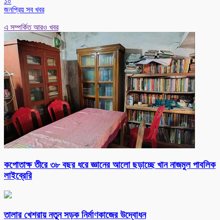
১০
জনপ্রিয় সব খবর
এ সম্পর্কিত আরও খবর
কপোতাক্ষ তীরে ৩৮ বছর ধরে জ্ঞানের আলো ছড়াচ্ছে খান নাজমুল পাবলিক
লাইব্রেরি
তালার খেশরায় নতুন সড়ক নির্মাণকাজের উদ্বোধন