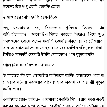
লিফটে ওঠার চেষ্টা করেন। পুলিশ তাকে থামালে দাবি করেন, তার
উদ্দেশ্য ছিল শুধু একটি সেলফি তোলা।
৬ হাজারের বেশি হুমকি রেফারিকে
শুধু খেলোয়াড় নয়, নিরাপত্তার ঝুঁকিতে ছিলেন ম্যাচ
অফিসিয়ালরাও। আর্জেন্টিনা-মিশর ম্যাচের সিদ্ধান্ত নিয়ে ক্ষুব্ধ
সমর্থকদের রোষে পড়েন ফরাসি রেফারি ফ্রাঁসোয়া ল্যাটেক্সিয়ার।
তার হোয়াটসঅ্যাপে আসে ছয় হাজারের বেশি হুমকিমূলক বার্তা।
ভিডিও সহকারী রেফারি উইলি দেলাজোও পান মৃত্যুর হুমকি।
গোল মিস করে বিপদে খেলোয়াড়
ইংল্যান্ডের বিপক্ষে কোয়ার্টার ফাইনালে আর্লিং হল্যান্ডকে পাস না
দেওয়ার ঘটনায় নরওয়ের আলেক্সান্ডার সরলথ ও তার স্ত্রী মৃত্যুর
হুমকি পান।
কলম্বিয়ার জোন হামিন্তন কামপাজ পেনাল্টি মিস করার পরও একই
ধরনের হুমকির মুখে পড়েন। পরিস্থিতি এমন পর্যায়ে পৌঁছায় যে