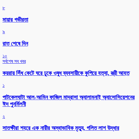
৮
মায়ার গভীরতা
৯
রাত শেষে দিন
১০
সর্বশেষ সব খবর
কয়রায় সিঁধ কেটে ঘরে ঢুকে ওষুধ ব্যবসায়ীকে কুপিয়ে হত্যা, স্ত্রী আহত
১
পাটকেলঘাটা আল-আমিন ফাজিল মাদ্রাসা অ্যালামনাই অ্যাসোসিয়েশনের
ঈদ পুনর্মিলনী
২
সাতক্ষীরা শহরে এক নারীর অস্বাভাবিক মৃত্যু, গলিত লাশ উদ্ধার