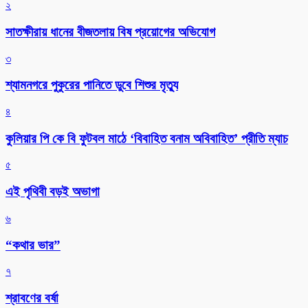
২
সাতক্ষীরায় ধানের বীজতলায় বিষ প্রয়োগের অভিযোগ
৩
শ্যামনগরে পুকুরের পানিতে ডুবে শিশুর মৃত্যু
৪
কুলিয়ার পি কে বি ফুটবল মাঠে ‘বিবাহিত বনাম অবিবাহিত’ প্রীতি ম্যাচ
৫
এই পৃথিবী বড়ই অভাগা
৬
“কথার ভার”
৭
শ্রাবণের বর্ষা