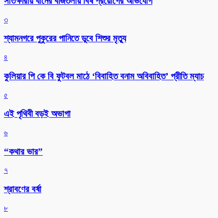
সাতক্ষীরায় ধানের বীজতলায় বিষ প্রয়োগের অভিযোগ
৩
শ্যামনগরে পুকুরের পানিতে ডুবে শিশুর মৃত্যু
৪
কুলিয়ার পি কে বি ফুটবল মাঠে ‘বিবাহিত বনাম অবিবাহিত’ প্রীতি ম্যাচ
৫
এই পৃথিবী বড়ই অভাগা
৬
“কথার ভার”
৭
শ্রাবণের বর্ষা
৮