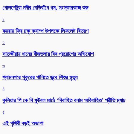
খোলপেটুয়া নদীর বেড়িবাঁধে ধস, সংস্কারকাজ শুরু
১
কয়রায় ফ্রি চক্ষু ক্যাম্প উপলক্ষে লিফলেট বিতরণ
২
সাতক্ষীরায় ধানের বীজতলায় বিষ প্রয়োগের অভিযোগ
৩
শ্যামনগরে পুকুরের পানিতে ডুবে শিশুর মৃত্যু
৪
কুলিয়ার পি কে বি ফুটবল মাঠে ‘বিবাহিত বনাম অবিবাহিত’ প্রীতি ম্যাচ
৫
এই পৃথিবী বড়ই অভাগা