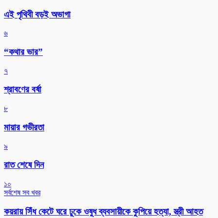
এই পৃথিবী বড়ই অভাগা
৬
“কথার ভার”
৭
শ্রাবণের বর্ষা
৮
মায়ার গভীরতা
৯
রাত শেষে দিন
১০
সর্বশেষ সব খবর
কয়রায় সিঁধ কেটে ঘরে ঢুকে ওষুধ ব্যবসায়ীকে কুপিয়ে হত্যা, স্ত্রী আহত