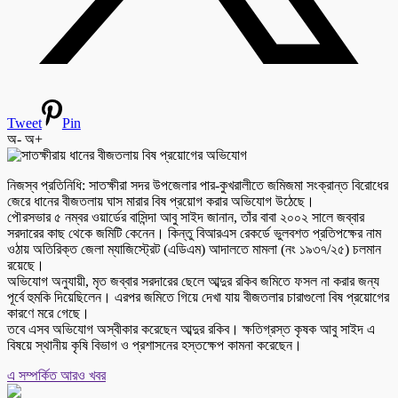
Tweet
Pin
অ-
অ+
নিজস্ব প্রতিনিধি: সাতক্ষীরা সদর উপজেলার পার-কুখরালীতে জমিজমা সংক্রান্ত বিরোধের
জেরে ধানের বীজতলায় ঘাস মারার বিষ প্রয়োগ করার অভিযোগ উঠেছে।
পৌরসভার ৫ নম্বর ওয়ার্ডের বাসিন্দা আবু সাইদ জানান, তাঁর বাবা ২০০২ সালে জব্বার
সরদারের কাছ থেকে জমিটি কেনেন। কিন্তু বিআরএস রেকর্ডে ভুলবশত প্রতিপক্ষের নাম
ওঠায় অতিরিক্ত জেলা ম্যাজিস্ট্রেট (এডিএম) আদালতে মামলা (নং ১৯৩৭/২৫) চলমান
রয়েছে।
অভিযোগ অনুযায়ী, মৃত জব্বার সরদারের ছেলে আব্দুর রকিব জমিতে ফসল না করার জন্য
পূর্বে হুমকি দিয়েছিলেন। এরপর জমিতে গিয়ে দেখা যায় বীজতলার চারাগুলো বিষ প্রয়োগের
কারণে মরে গেছে।
তবে এসব অভিযোগ অস্বীকার করেছেন আব্দুর রকিব। ক্ষতিগ্রস্ত কৃষক আবু সাইদ এ
বিষয়ে স্থানীয় কৃষি বিভাগ ও প্রশাসনের হস্তক্ষেপ কামনা করেছেন।
এ সম্পর্কিত আরও খবর