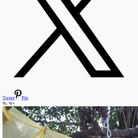
Tweet
Pin
অ-
অ+