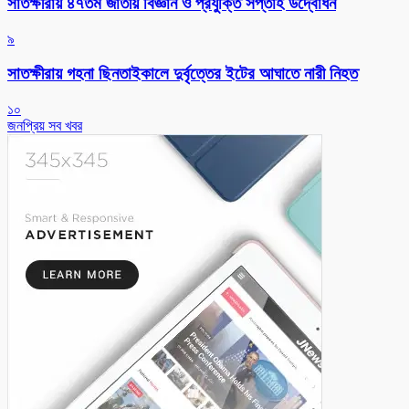
সাতক্ষীরায় ৪৭তম জাতীয় বিজ্ঞান ও প্রযুক্তি সপ্তাহ উদ্বোধন
৯
সাতক্ষীরায় গহনা ছিনতাইকালে দুর্বৃত্তের ইটের আঘাতে নারী নিহত
১০
জনপ্রিয় সব খবর