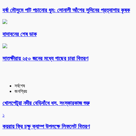
বর্ষা মৌসুমে পাট পচানোর ধুম: সোনালী আঁশের সুদিনের প্রত্যাশায় কৃষক
বাদাবনের শেষ ডাক
সাতক্ষীরায় ২৫০ জনের মধ্যে গাছের চারা বিতরণ
সর্বশেষ
জনপ্রিয়
খোলপেটুয়া নদীর বেড়িবাঁধে ধস, সংস্কারকাজ শুরু
১
কয়রায় ফ্রি চক্ষু ক্যাম্প উপলক্ষে লিফলেট বিতরণ