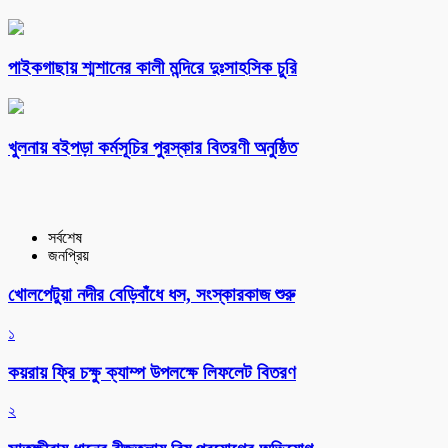
পাইকগাছায় শ্মশানের কালী মন্দিরে দুঃসাহসিক চুরি
খুলনায় বইপড়া কর্মসূচির পুরস্কার বিতরণী অনুষ্ঠিত
সর্বশেষ
জনপ্রিয়
খোলপেটুয়া নদীর বেড়িবাঁধে ধস, সংস্কারকাজ শুরু
১
কয়রায় ফ্রি চক্ষু ক্যাম্প উপলক্ষে লিফলেট বিতরণ
২