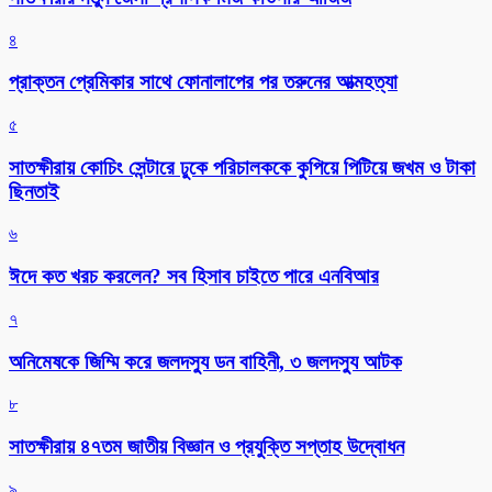
৪
প্রাক্তন প্রেমিকার সাথে ফোনালাপের পর তরুনের আত্মহত্যা
৫
সাতক্ষীরায় কোচিং সেন্টারে ঢুকে পরিচালককে কুপিয়ে পিটিয়ে জখম ও টাকা
ছিনতাই
৬
ঈদে কত খরচ করলেন? সব হিসাব চাইতে পারে এনবিআর
৭
অনিমেষকে জিম্মি করে জলদস্যু ডন বাহিনী, ৩ জলদস্যু আটক
৮
সাতক্ষীরায় ৪৭তম জাতীয় বিজ্ঞান ও প্রযুক্তি সপ্তাহ উদ্বোধন
৯