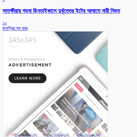
সাতক্ষীরায় গহনা ছিনতাইকালে দুর্বৃত্তের ইটের আঘাতে নারী নিহত
১০
জনপ্রিয় সব খবর