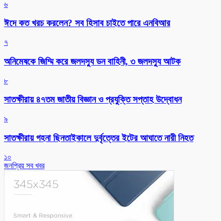
৬
ঈদে কত খরচ করলেন? সব হিসাব চাইতে পারে এনবিআর
৭
অনিমেষকে জিম্মি করে জলদস্যু ডন বাহিনী, ৩ জলদস্যু আটক
৮
সাতক্ষীরায় ৪৭তম জাতীয় বিজ্ঞান ও প্রযুক্তি সপ্তাহ উদ্বোধন
৯
সাতক্ষীরায় গহনা ছিনতাইকালে দুর্বৃত্তের ইটের আঘাতে নারী নিহত
১০
জনপ্রিয় সব খবর