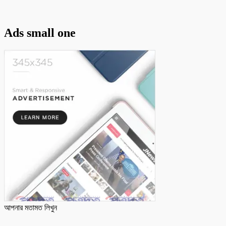
Ads small one
আপনার মতামত লিখুন