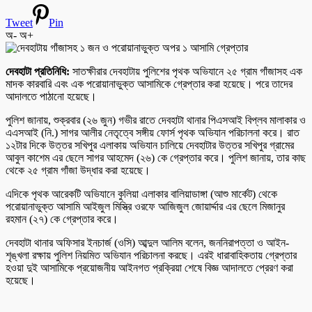
Tweet
Pin
অ-
অ+
দেবহাটা প্রতিনিধি:
সাতক্ষীরার দেবহাটায় পুলিশের পৃথক অভিযানে ২৫ গ্রাম গাঁজাসহ এক
মাদক কারবারি এবং এক পরোয়ানাভুক্ত আসামিকে গ্রেপ্তার করা হয়েছে। পরে তাদের
আদালতে পাঠানো হয়েছে।
পুলিশ জানায়, শুক্রবার (২৬ জুন) গভীর রাতে দেবহাটা থানার পিএসআই বিপ্লব মালাকার ও
এএসআই (নি.) সাগর আলীর নেতৃত্বে সঙ্গীয় ফোর্স পৃথক অভিযান পরিচালনা করে। রাত
১২টার দিকে উত্তর সখিপুর এলাকায় অভিযান চালিয়ে দেবহাটার উত্তর সখিপুর গ্রামের
আবুল কাশেম এর ছেলে সাগর আহমেদ (২৬) কে গ্রেপ্তার করে। পুলিশ জানায়, তার কাছ
থেকে ২৫ গ্রাম গাঁজা উদ্ধার করা হয়েছে।
এদিকে পৃথক আরেকটি অভিযানে কুলিয়া এলাকার বালিয়াডাঙ্গা (আশু মার্কেট) থেকে
পরোয়ানাভুক্ত আসামি আইজুল মিস্ত্রি ওরফে আজিজুল জোয়ার্দ্দার এর ছেলে মিজানুর
রহমান (২৭) কে গ্রেপ্তার করে।
দেবহাটা থানার অফিসার ইনচার্জ (ওসি) আব্দুল আলিম বলেন, জননিরাপত্তা ও আইন-
শৃঙ্খলা রক্ষায় পুলিশ নিয়মিত অভিযান পরিচালনা করছে। এরই ধারাবাহিকতায় গ্রেপ্তার
হওয়া দুই আসামিকে প্রয়োজনীয় আইনগত প্রক্রিয়া শেষে বিজ্ঞ আদালতে প্রেরণ করা
হয়েছে।