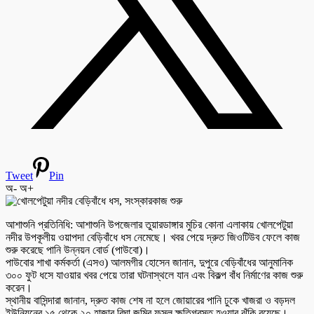
Tweet
Pin
অ-
অ+
আশাশুনি প্রতিনিধি: আশাশুনি উপজেলার তুয়ারডাঙ্গার মুচির কোনা এলাকায় খোলপেটুয়া
নদীর উপকূলীয় ওয়াপদা বেড়িবাঁধে ধস নেমেছে। খবর পেয়ে দ্রুত জিওটিউব ফেলে কাজ
শুরু করেছে পানি উন্নয়ন বোর্ড (পাউবো)।
পাউবোর শাখা কর্মকর্তা (এসও) আলমগীর হোসেন জানান, দুপুরে বেড়িবাঁধের আনুমানিক
৩০০ ফুট ধসে যাওয়ার খবর পেয়ে তারা ঘটনাস্থলে যান এবং বিকল্প বাঁধ নির্মাণের কাজ শুরু
করেন।
স্থানীয় বাসিন্দারা জানান, দ্রুত কাজ শেষ না হলে জোয়ারের পানি ঢুকে খাজরা ও বড়দল
ইউনিয়নের ১৫ থেকে ২০ হাজার বিঘা জমির ফসল ক্ষতিগ্রস্ত হওয়ার ঝুঁকি রয়েছে।