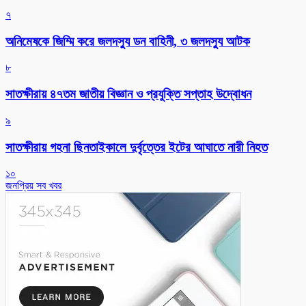
৭
অনিমেষকে জিম্মি করে জলদস্যু ডন বাহিনী, ৩ জলদস্যু আটক
৮
সাতক্ষীরায় ৪৭তম জাতীয় বিজ্ঞান ও প্রযুক্তি সপ্তাহ উদ্বোধন
৯
সাতক্ষীরায় গহনা ছিনতাইকালে দুর্বৃত্তের ইটের আঘাতে নারী নিহত
১০
জনপ্রিয় সব খবর