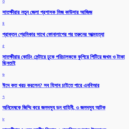
৩
সাতক্ষীরার নতুন জেলা প্রশাসক মিজ কাউসার আজিজ
৪
প্রাক্তন প্রেমিকার সাথে ফোনালাপের পর তরুনের আত্মহত্যা
৫
সাতক্ষীরায় কোচিং সেন্টারে ঢুকে পরিচালককে কুপিয়ে পিটিয়ে জখম ও টাকা
ছিনতাই
৬
ঈদে কত খরচ করলেন? সব হিসাব চাইতে পারে এনবিআর
৭
অনিমেষকে জিম্মি করে জলদস্যু ডন বাহিনী, ৩ জলদস্যু আটক
৮