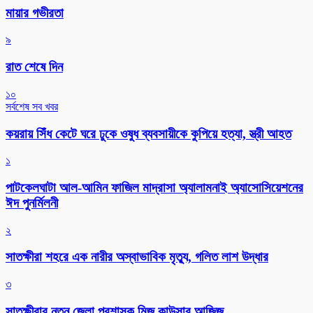
মায়ার গভীরতা
৯
রাত শেষে দিন
১০
সর্বশেষ সব খবর
কয়রায় সিঁধ কেটে ঘরে ঢুকে ওষুধ ব্যবসায়ীকে কুপিয়ে হত্যা, স্ত্রী আহত
১
পাটকেলঘাটা আল-আমিন ফাজিল মাদ্রাসা অ্যালামনাই অ্যাসোসিয়েশনের
ঈদ পুনর্মিলনী
২
সাতক্ষীরা শহরে এক নারীর অস্বাভাবিক মৃত্যু, গলিত লাশ উদ্ধার
৩
সাতক্ষীরার নতুন জেলা প্রশাসক মিজ কাউসার আজিজ