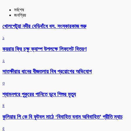
সর্বশেষ
জনপ্রিয়
খোলপেটুয়া নদীর বেড়িবাঁধে ধস, সংস্কারকাজ শুরু
১
কয়রায় ফ্রি চক্ষু ক্যাম্প উপলক্ষে লিফলেট বিতরণ
২
সাতক্ষীরায় ধানের বীজতলায় বিষ প্রয়োগের অভিযোগ
৩
শ্যামনগরে পুকুরের পানিতে ডুবে শিশুর মৃত্যু
৪
কুলিয়ার পি কে বি ফুটবল মাঠে ‘বিবাহিত বনাম অবিবাহিত’ প্রীতি ম্যাচ
৫