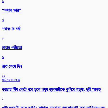
৬
“কথার ভার”
৭
শ্রাবণের বর্ষা
৮
মায়ার গভীরতা
৯
রাত শেষে দিন
১০
সর্বশেষ সব খবর
কয়রায় সিঁধ কেটে ঘরে ঢুকে ওষুধ ব্যবসায়ীকে কুপিয়ে হত্যা, স্ত্রী আহত
১
পাটকেলঘাটা আল-আমিন ফাজিল মাদ্রাসা অ্যালামনাই অ্যাসোসিয়েশনের