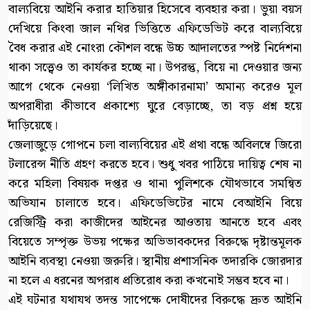
বাল্যবিয়ে আইনি করার হাতিয়ার হিসেবে ব্যবহার করা। ভুয়া বয়স
দেখিয়ে কিংবা জাল নথির ভিত্তিতে এফিডেভিট করে বাল্যবিয়ে
বৈধ করার এই নোংরা কৌশল বন্ধে উচ্চ আদালতের স্পষ্ট নির্দেশনা
থাকা সত্ত্বেও তা কার্যকর হচ্ছে না। উপরন্তু, বিয়ে না দেওয়ার জন্য
আগে থেকে নেওয়া ‘লিখিত অঙ্গীকারনামা’ অমান্য করেও মূল
অপরাধীরা কীভাবে প্রকাশ্যে ঘুরে বেড়াচ্ছে, তা বড় প্রশ্ন হয়ে
দাঁড়িয়েছে।
জেলাজুড়ে গোপনে চলা বাল্যবিয়ের এই প্রথা বন্ধে অবিলম্বে জিরো
টলারেন্স নীতি গ্রহণ করতে হবে। শুধু খবর পাঠিয়ে দায়িত্ব শেষ না
করে মহিলা বিষয়ক দপ্তর ও থানা পুলিশকে যৌথভাবে সমন্বিত
অভিযান চালাতে হবে। এফিডেভিটের নামে বেআইনি বিয়ে
রেজিস্ট্রি করা কাজীদের আইনের আওতায় আনতে হবে এবং
বিয়েতে সম্পৃক্ত উভয় পক্ষের অভিভাবকদের বিরুদ্ধে দৃষ্টান্তমূলক
আইনি ব্যবস্থা নেওয়া জরুরি। স্থানীয় প্রশাসনিক তদারকি জোরদার
না হলে এ ধরনের অপরাধ প্রতিরোধ করা কখনোই সম্ভব হবে না।
এই ঘটনার যথাযথ তদন্ত সাপেক্ষে দোষীদের বিরুদ্ধে দ্রুত আইনি