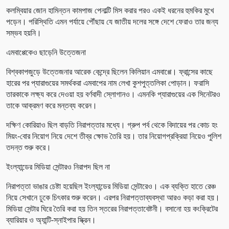
কলম্বিয়ার জোন হামিন্তন কামপাজ পেনাল্টি মিস করার পরও একই ধরনের হুমকির মুখে
পড়েন। পরিস্থিতি এমন পর্যায়ে পৌঁছায় যে জাতীয় দলের সঙ্গে দেশে ফেরাও তার জন্য
সম্ভব হয়নি।
এমবাপ্পেকেও ছাড়েনি উত্তেজনা
বিশ্বকাপজুড়ে উত্তেজনার আরেক কেন্দ্রে ছিলেন কিলিয়ান এমবাপ্পে। ফ্রান্সের কাছে
হারের পর প্যারাগুয়ের সমর্থকরা এমবাপের নাম লেখা কুশপুত্তলিকা পোড়ান। ফরাসি
তারকাকে লক্ষ্য করে দেওয়া হয় বর্ণবাদী স্লোগানও। এমনকি প্যারাগুয়ের এক সিনেটরও
তাকে আক্রমণ করে মন্তব্য করেন।
দক্ষিণ কোরিয়াও ছিল বাড়তি নিরাপত্তার মধ্যে। গ্রুপ পর্ব থেকে বিদায়ের পর কোচ হং
মিয়ং-বোর নিয়োগ নিয়ে দেশে তীব্র ক্ষোভ তৈরি হয়। তার নিয়োগপ্রক্রিয়া নিয়েও পুলিশ
তদন্ত শুরু করে।
ইংল্যান্ডের মিডিয়া সেন্টারও নিরাপদ ছিল না
নিরাপত্তা ভাঙার চেষ্টা হয়েছিল ইংল্যান্ডের মিডিয়া সেন্টারেও। এক ব্যক্তি হাতে রেঞ্চ
নিয়ে সেখানে ঢুকে চিৎকার শুরু করেন। এরপর নিরাপত্তাব্যবস্থা আরও কড়া করা হয়।
মিডিয়া সেন্টার ঘিরে তৈরি করা হয় তিন স্তরের নিরাপত্তাবেষ্টনী। বসানো হয় কংক্রিটের
ব্যারিয়ার ও অ্যান্টি-স্নাইপার স্ক্রিন।