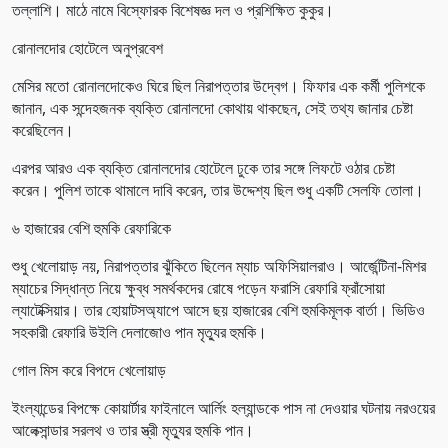
তল্লাশি। মাঠে নামে বিস্ফোরক বিশেষজ্ঞ দল ও প্রশিক্ষিত কুকুর।
রোনালদোর হোটেলে অনুপ্রবেশ
মেসির মতো রোনালদোকেও ঘিরে ছিল নিরাপত্তার উদ্বেগ। ফিফার এক কর্মী পুলিশকে
জানান, এক সন্দেহজনক ব্যক্তি রোনালদো কোথায় থাকছেন, সেই তথ্য জানার চেষ্টা
করেছিলেন।
এরপর আরও এক ব্যক্তি রোনালদোর হোটেলে ঢুকে তার সঙ্গে লিফটে ওঠার চেষ্টা
করেন। পুলিশ তাকে থামালে দাবি করেন, তার উদ্দেশ্য ছিল শুধু একটি সেলফি তোলা।
৬ হাজারের বেশি হুমকি রেফারিকে
শুধু খেলোয়াড় নয়, নিরাপত্তার ঝুঁকিতে ছিলেন ম্যাচ অফিসিয়ালরাও। আর্জেন্টিনা-মিশর
ম্যাচের সিদ্ধান্ত নিয়ে ক্ষুব্ধ সমর্থকদের রোষে পড়েন ফরাসি রেফারি ফ্রাঁসোয়া
ল্যাটেক্সিয়ার। তার হোয়াটসঅ্যাপে আসে ছয় হাজারের বেশি হুমকিমূলক বার্তা। ভিডিও
সহকারী রেফারি উইলি দেলাজোও পান মৃত্যুর হুমকি।
গোল মিস করে বিপদে খেলোয়াড়
ইংল্যান্ডের বিপক্ষে কোয়ার্টার ফাইনালে আর্লিং হল্যান্ডকে পাস না দেওয়ার ঘটনায় নরওয়ের
আলেক্সান্ডার সরলথ ও তার স্ত্রী মৃত্যুর হুমকি পান।