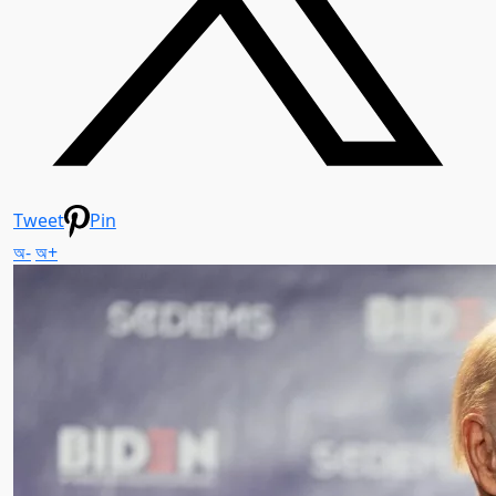
Tweet
Pin
অ-
অ+