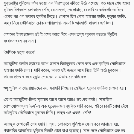
যুক্তরাষ্ট্র পুলিশের ফাঁস হওয়া এক নিরাপত্তা নথিতে উঠে এসেছে, গত মাসে শেষ হওয়া
ফুটবল বিশ্বকাপ চলাকালে মেসি, রোনালদো, খেলোয়াড়, রেফারি ও কর্মকর্তাদের ঘিরে
একের পর এক ভয়াবহ হুমকির চিত্র। যেখানে ছিল বোমা হামলার হুমকি, মৃত্যুর হুমকি,
অস্ত্র নিয়ে স্টেডিয়ামে ঢোকার পরিকল্পনা- এমনকি আত্মঘাতী হামলার হুমকিও।
স্পেনের ইনফরমেশন ডট ইএসের বরাত দিয়ে এসব তথ্য প্রকাশ করেছে ব্রিটিশ
সংবাদমাধ্যম দ্য সান।
‘মেসিকে হত্যা করবো’
আর্জেন্টিনা-জর্ডান ম্যাচের আগে ডালাস বিমানবন্দরে ফোন করে এক ব্যক্তি স্টেডিয়ামে
হামলার হুমকি দেন। দাবি করেন, আরও দুই জনকে সঙ্গে নিয়ে তিনি মাঠে ঢুকবেন।
তাদের হাতে থাকবে হ্যান্ড গ্রেনেড ও এআর-১৫ রাইফেল।
শুধু পুলিশ বা খেলোয়াড়দের নয়, সরাসরি লিওনেল মেসিকে হত্যার হুমকিও দেওয়া হয়।
এরপর আর্জেন্টিনা-মিশর ম্যাচের আগে আসে আরও ভয়ংকর বার্তা। সামাজিক
যোগাযোগমাধ্যম ‘এক্স’-এ এক সন্দেহভাজন ব্যক্তি দাবি করেন, শরীরে চারটি বোমা বেঁধে
আটলান্টার স্টেডিয়ামে ঢুকবেন তিনি। লক্ষ্য ওই একই- মেসি!
আতঙ্ক সেখানেই শেষ হয়নি। ম্যাচ চলাকালে পুলিশকে ফোন করে জানানো হয়,
গ্যালারির আবর্জনার ঝুড়িতে তিনটি বোমা রাখা হয়েছে। সঙ্গে সঙ্গে স্টেডিয়ামে শুরু হয়