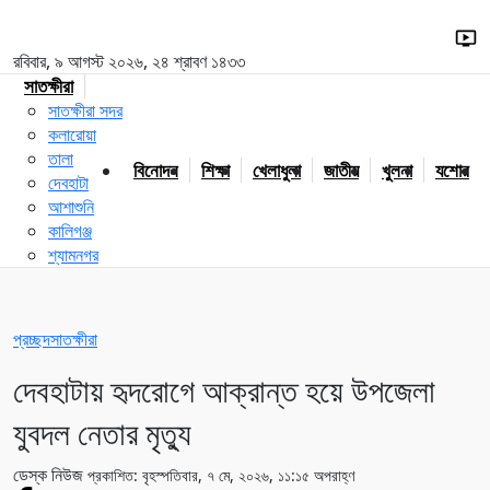
রবিবার, ৯ আগস্ট ২০২৬, ২৪ শ্রাবণ ১৪৩৩
সাতক্ষীরা
সাতক্ষীরা সদর
কলারোয়া
তালা
বিনোদন
শিক্ষা
খেলাধুলা
জাতীয়
খুলনা
যশোর
দেবহাটা
আশাশুনি
কালিগঞ্জ
শ্যামনগর
প্রচ্ছদ
সাতক্ষীরা
দেবহাটায় হৃদরোগে আক্রান্ত হয়ে উপজেলা
যুবদল নেতার মৃত্যু
ডেস্ক নিউজ
প্রকাশিত: বৃহস্পতিবার, ৭ মে, ২০২৬, ১১:১৫ অপরাহ্ণ