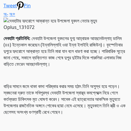
Tweet
Pin
অ-
অ+
Oplus_131072
দেবহাটা প্রতিনিধি:
দেবহাটা উপজেলা যুবদলের যুগ্ম আহ্বায়ক আহছানউল্লাহ্ ডালিম
(৪৪) ইন্তেকাল করেছেন (ইন্নালিল্লাহি ওয়া ইন্না ইলাইহি রাজিউন)। বৃহস্পতিবার
দুপুরে হৃদরোগে আক্রান্ত হয়ে তিনি মারা যান বলে ধারণা করা হচ্ছে। পারিবারিক সূত্রে
জানা গেছে, সকালে ব্যক্তিগত কাজ শেষে দুপুর দুইটার দিকে পারুলিয়া এলাকার নিজ
বাড়িতে ফেরেন আহছানউল্লাহ্।
বাড়ির সামনে জমে থাকা কাদা পরিষ্কার করার সময় হঠাৎ তিনি অসুস্থ হয়ে পড়েন।
স্বজনেরা দ্রুত তাকে সখিপুরস্থ দেবহাটা উপজেলা স্বাস্থ্য কমপ্লেক্সে নিয়ে গেলে
কর্তব্যরত চিকিৎসক মৃত ঘোষণা করেন। সাবেক এই ছাত্রনেতার আকস্মিক মৃত্যুতে
উপজেলার রাজনৈতিক অঙ্গনে শোকের ছায়া নেমে এসেছে। মৃত্যুকালে তিনি স্ত্রী ও এক
ছেলেসহ অসংখ্য গুণগ্রাহী রেখে গেছেন।