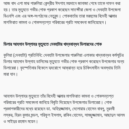
আজ বাদ এশা মাঝ পারুলিয়া কেন্দ্রীয় ঈদগাহ ময়দানে জানাজা শেষে তাকে দাফন করা
হয়। তার মৃত্যুতে গভীর শোক প্রকাশ করেছেন সাতক্ষীরা জেলা ও দেবহাটা উপজেলা
বিএনপি এবং এর অঙ্গ-সংগঠনের নেতৃবৃন্দ। শোকবার্তায় তারা মরহুমের বিদেহী আত্মার
মাগফিরাত কামনা ও শোকসন্তপ্ত পরিবারের প্রতি সমবেদনা জানিয়েছেন।
ডিলার আহসান উল্লাহর মৃত্যুতে দেবহাটার খাদ্যবান্ধব ডিলারদের শোক
কুলিয়া (দেবহাটা) প্রতিনিধি: দেবহাটা উপজেলার পারুলিয়া এলাকার খাদ্যবান্ধব কর্মসূচির
ডিলার আহসান উল্লাহ ডালিমের মৃত্যুতে গভীর শোক প্রকাশ করেছেন উপজেলার অন্য
ডিলারেরা। বৃহস্পতিবার বিকেলে হৃদরোগে আক্রান্ত হয়ে চিকিৎসাধীন অবস্থায় তিনি
মারা যান।
আহসান উল্লাহর মৃত্যুতে তাঁর বিদেহী আত্মার মাগফিরাত কামনা ও শোকসন্তপ্ত
পরিবারের প্রতি সমবেদনা জানিয়ে বিবৃতি দিয়েছেন উপজেলার ডিলারেরা। শোক
প্রকাশকারীদের মধ্যে রয়েছেন ডা. অহিদুজ্জামান, দেলোয়ার হোসেন বাবলু, নুরনবী
লস্কর, হিরন কুমার মন্ডল, শরিফুল ইসলাম, রাকিব হোসেন, সামছুজ্জামান, আছাদুল আলম
ও সাইদুর রহমান ময়েন।