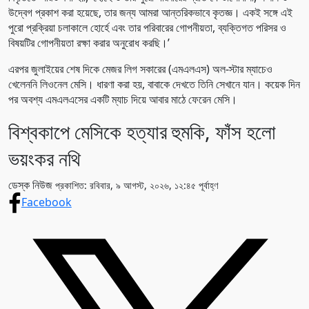
উদ্বেগ প্রকাশ করা হয়েছে, তার জন্য আমরা আন্তরিকভাবে কৃতজ্ঞ। একই সঙ্গে এই
পুরো প্রক্রিয়া চলাকালে হোর্হে এবং তার পরিবারের গোপনীয়তা, ব্যক্তিগত পরিসর ও
বিষয়টির গোপনীয়তা রক্ষা করার অনুরোধ করছি।’
এরপর জুলাইয়ের শেষ দিকে মেজর লিগ সকারের (এমএলএস) অল-স্টার ম্যাচেও
খেলেননি লিওনেল মেসি। ধারণা করা হয়, বাবাকে দেখতে তিনি সেখানে যান। কয়েক দিন
পর অবশ্য এমএলএসের একটি ম্যাচ দিয়ে আবার মাঠে ফেরেন মেসি।
বিশ্বকাপে মেসিকে হত্যার হুমকি, ফাঁস হলো
ভয়ংকর নথি
ডেস্ক নিউজ
প্রকাশিত: রবিবার, ৯ আগস্ট, ২০২৬, ১২:৪৫ পূর্বাহ্ণ
Facebook