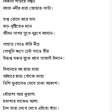
বিকাল গড়িয়ে সন্ধ্যা
বহতা নদীর ধারা জোয়ার-ভাটা।
তপ্ত রোদে ঝরে ঘাম
ঝড়-বৃষ্টিতেও ধ্যান
জীবন সাগর সুখে-দুঃখে বহমান।
পাহাড় ভেঙে বাঁধি নীড়
গোধূলি ক্ষণে ঢেউ ভাঙে তীর
উত্তপ্ত মরুর বুকে শ্রমে সাজাই উদ্যান।
দিবালয়ে বহু ছায়া মায়া
আঁধারে ছায়া খোঁজে কায়া
নিশি ফুরালেও মেঘে ঢাকা আকাশ।
ধোঁয়াশা আর কুয়াশা
হতাশার মাঝেও আশা
চাঁদ তারা দেখে দেখে এইতো বাঁচা।