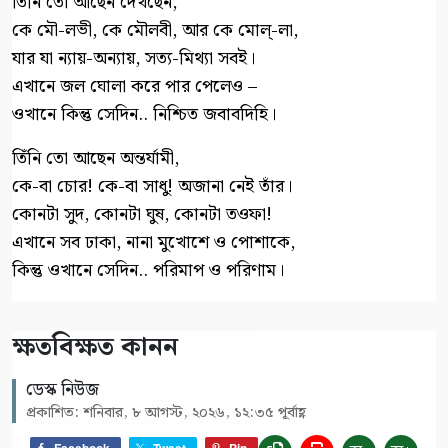
তিঁনি তো আছেন দেখছেন,
কে মৌ-লভী, কে মৌলবী, আর কে মোল্-লা,
যার যা ন্যায়-অন্যায়, সত্য-মিথ্যা সবই।
এখানে জল ঘোলা করে পার পেলেও –
ওখানে কিন্তু সেদিন.. নিশ্চিত জবাবদিহি।
তিঁনি তো আছেন অন্তর্যামী,
কে-বা চোর! কে-বা সাধু! অজানা নেই তাঁর।
কোনটা সুদ, কোনটা ঘুষ, কোনটা তওফা!
এখানে সব ঢাকা, নানা মুখোশে ও পোশাকে,
কিন্তু ওখানে সেদিন.. পরিমাপ ও পরিণাম।
ক্ষতবিক্ষত কানন
ডেস্ক নিউজ
প্রকাশিত: শনিবার, ৮ আগস্ট, ২০২৬, ১২:৩৫ পূর্বাহ্ণ