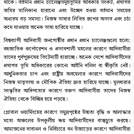
থাকে। বর্তমান প্রধান চ্যালেঞ্জসমূহভূমির অধিকার সংকট, প্রথাগত
জমির মালিকানা হারানো এবং উচ্ছেদ হওয়া বর্তমান সময়ের
অন্যতম বড় সমস্যা। নিজস্ব ভাষার লিখিত রূপের অভাব এবং চর্চা
কমে যাওয়ায় অনেক ভাষা হারিয়ে যাচ্ছে।
বিশ্বব্যাপী আদিবাসী জনগোষ্ঠীর প্রধান প্রধান চ্যালেঞ্জগুলো হলো;
বহুজাতিক কর্পোরেশন ও প্রভাবশালী মহলের কারণে আদিবাসীরা
তাদের পূর্বপুরুষের ভিটেমাটি হারাচ্ছে। অনেক দেশে আদিবাসীদের
প্রথাগত ভূমি অধিকারের কোনো আইনি দলিল বা স্বীকৃতি নেই।
আধুনিকতার চাপ এবং রাষ্ট্রীয় অবহেলার কারণে আদিবাসীদের
নিজস্ব মাতৃভাষা ও মৌখিক ঐতিহ্য দ্রুত হারিয়ে যাচ্ছে। মূলধারার
সংস্কৃতির আধিপত্যের কারণে তরুণ আদিবাসীরা তাদের নিজস্ব
ঐতিহ্য থেকে বিচ্ছিন্ন হয়ে পড়ছে।
গ্লোবাল ওয়ার্মিংয়ের কারণে সমুদ্রপৃষ্ঠের উচ্চতা বৃদ্ধি ও আলাস্কার
মতো অঞ্চলের উপকূলীয় ক্ষয় আদিবাসীদের বাস্তুচ্যুত করছে।
আমাজনের দাবানল ও নির্বিচারে বন উজাড়ের কারণে আদিবাসীরা