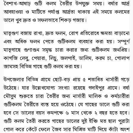
বৈশাখ-আষাঢ় গুটি কলম তৈরীর উপযুক্ত সময়। বর্ষার আর্দ্র
আবহাওয়া ও মাটিতে পর্যাপ্ত আর্দ্রতা থাকায় এই সময়ে কলমের
ডালে খুব দ্রুত ও সফলভাবে শিকড় গজায়।
মাতৃগুণ বজায় রাখা, দ্রুত ফলন, রোগ প্রতিরোধে ক্ষমতা বাড়ানো
এবং অধিক ফলন পেতে গুটিকলম ব্যবহার করা হয়। সম্পূর্ণ
মাতৃগাছে গুণাগুন সমৃদ্ধ চারা করার জন্য গুটিকলম জনপ্রিয়।
কাগজি লেবু, পেয়ারা, লিচু, জলপাই, ডালিম, করম চা, গোলাপ
জামসহ বিভিন্ন গাছে গুটি কলম করা হয়।
উপজেলার বিভিন্ন গ্রামে ছোট-বড় প্রায় ৫ শতাধিত নার্সারী গড়ে
উঠেছে। যার উল্লেখযোগ্য সংখ্যা রয়েছে গদাইপুর গ্রামে। বর্ষা
মৌসুম শুরুতে চারা তৈরীর জন্য নার্সারী মালিক ও কর্মচারীরা
গুটিকলম তৈরীতে ব্যস্ত হয়ে ওঠেছে। যে গাছের ডালে গুটি করা
হবে সে ডালের বয়স কমপক্ষে ৬ মাস থেকে ২ বছর হতে হবে।
গুটি কলম তৈরী করতে গাছের ডালের দুই ইঞ্চি মত ছাল পুরাটা
গোল করে কেঁটে ফেলে জৈব সার মিশ্রিত মাটি দিয়ে কাঁটা অংশ