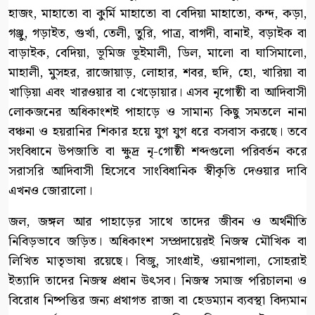
হাজং, মাহাতো বা কুর্মি মাহাতো বা বেদিয়া মাহাতো, কন্দ, কড়া,
গঞ্জু, গড়াইত, গুর্খা, তেলী, তুরি, পাত্র, বাগদী, বানাই, বড়াইক বা
বাড়াইক, বেদিয়া, ভূমিজ ভূইমালী, ডিল, মালো বা ঘাসিমালো,
মাহালী, মুসহর, রাজোয়াড়, লোহার, শবর, হুদি, হো, খারিয়া বা
খাড়িয়া এবং খারওয়ার বা খেড়োয়ার। এসব নৃগোষ্ঠী বা আদিবাসী
লোকজনের অধিকাংশই পাহাড়ে ও সামান্য কিছু সমতলে নানা
বঞ্চনা ও হয়রানির শিকার হয়ে যুগ যুগ ধরে বসবাস করছে। তবে
সংবিধানে উপজাতি বা ক্ষুদ্র নৃ-গোষ্ঠী শব্দগুলো পরিবর্তন করে
সরাসরি আদিবাসী হিসেবে সাংবিধানিক স্বীকৃতি দেওয়ার দাবি
এখনও জোরালো।
জল, জঙ্গল আর পাহাড়ের সাথে তাদের জীবন ও অর্থনীতি
নিবিড়ভাবে জড়িত। অধিকাংশ সম্প্রদায়েরই নিজস্ব মৌখিক বা
লিখিত মাতৃভাষা রয়েছে। বিজু, সাংগ্রাই, ওয়ানগালা, সোহরাই
ইত্যাদি তাদের নিজস্ব প্রধান উৎসব। নিজস্ব সমাজ পরিচালনা ও
বিরোধ নিষ্পত্তির জন্য প্রথাগত রাজা বা হেডম্যান ব্যবস্থা বিদ্যমান