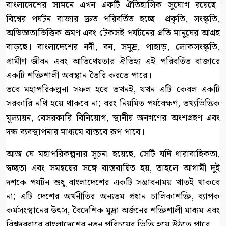
বাংলাদেশের সামনে এখন একটি ঐতিহাসিক সুযোগ রয়েছে।
বিশ্বের পর্যটন বাজার দ্রুত পরিবর্তিত হচ্ছে। প্রকৃতি, সংস্কৃতি,
অভিজ্ঞতাভিত্তিক ভ্রমণ এবং টেকসই পর্যটনের প্রতি মানুষের আগ্রহ
বাড়ছে। বাংলাদেশের নদী, বন, সমুদ্র, পাহাড়, লোকসংস্কৃতি,
গ্রামীণ জীবন এবং আতিথেয়তার ঐতিহ্য এই পরিবর্তিত বাজারে
একটি শক্তিশালী অবস্থান তৈরি করতে পারে।
তবে মহাপরিকল্পনা সফল হবে তখনই, যখন এটি কেবল একটি
সরকারি নথি হয়ে থাকবে না; বরং নিয়মিত পর্যবেক্ষণ, তথ্যভিত্তিক
মূল্যায়ন, বেসরকারি বিনিয়োগ, স্থানীয় জনগণের অংশগ্রহণ এবং
দক্ষ ব্যবস্থাপনার মাধ্যমে বাস্তবে রূপ পাবে।
আজ যে মহাপরিকল্পনার সূচনা হয়েছে, সেটি যদি ধারাবাহিকতা,
স্বচ্ছতা এবং সমন্বয়ের সঙ্গে বাস্তবায়িত হয়, তাহলে আগামী দুই
দশকে পর্যটন শুধু বাংলাদেশের একটি সম্ভাবনাময় খাতই থাকবে
না; এটি দেশের অর্থনীতির অন্যতম প্রধান চালিকাশক্তি, ব্যাপক
কর্মসংস্থানের উৎস, বৈদেশিক মুদ্রা অর্জনের শক্তিশালী মাধ্যম এবং
বিশ্বদরবারে বাংলাদেশের নতুন পরিচয়ের ভিত্তি হয়ে উঠতে পারে।