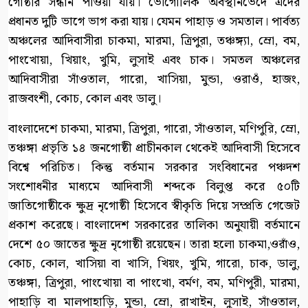
গোষ্ঠীর সন্ধান পাওয়া যায়। ভৌগোলিক অবস্থানভেদে এদের
প্রধানত দুটি ভাগে ভাগ করা যায়। যেমন পাহাড় ও সমতাল। পার্বত্য
অঞ্চলের আদিবাসীরা চাকমা, মারমা, ত্রিপুরা, তঞ্চঙ্গ্যা, ম্রো, বম,
পাংখোয়া, খিয়াং, খুমি, লুসাই এবং চাক। সমতল অঞ্চলের
আদিবাসীরা সাঁওতাল, গারো, খাসিয়া, মুন্ডা, ওরাওঁ, হাজং,
রাজবংশী, কোচ, কোল এবং ডালু।
বাংলাদেশে চাকমা, মারমা, ত্রিপুরা, গারো, সাঁওতাল, মণিপুরি, ম্রো,
তঞ্চঙ্গা প্রভৃতি ১৪ জনগোষ্ঠী প্রাচীনকাল থেকেই আদিবাসী হিসেবে
বিশ্বে পরিচিত। কিন্তু বর্তমান সরকার সংবিধানের পঞ্চদশ
সংশোধনীর মাধ্যমে আদিবাসী শব্দকে বিলুপ্ত করে ৫০টি
জাতিগোষ্ঠীকে ক্ষুদ্র নৃগোষ্ঠী হিসেবে স্বীকৃতি দিয়ে সম্প্রতি গেজেট
প্রকাশ করেছে। বাংলাদেশ সরকারের তালিকা অনুযায়ী বর্তমানে
দেশে ৫০ জাতের ক্ষুদ্র নৃগোষ্ঠী রয়েছেন। তারা হলো চাকমা,ওরাঁও,
কোচ, কোল, খাসিয়া বা খাসি, খিয়ং, খুমি, গারো, চাক, ডালু,
তঞ্চঙ্গা, ত্রিপুরা, পাংখোয়া বা পাংখো, বর্মণ, বম, মণিপুরী, মারমা,
পাহাড়ি বা মালপাহাড়ি, মুন্ডা, ম্রো, রাখাইন, লুসাই, সাঁওতাল,