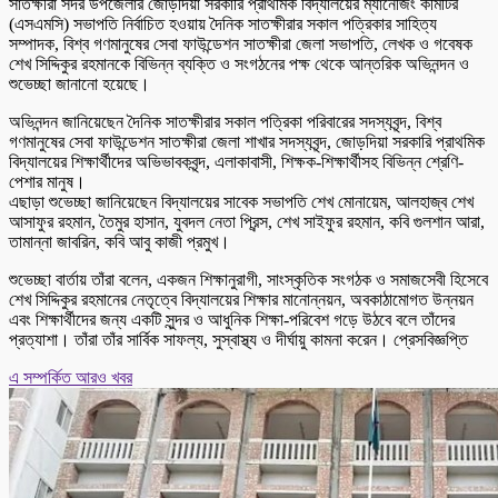
সাতক্ষীরা সদর উপজেলার জোড়দিয়া সরকারি প্রাথমিক বিদ্যালয়ের ম্যানেজিং কমিটির
(এসএমসি) সভাপতি নির্বাচিত হওয়ায় দৈনিক সাতক্ষীরার সকাল পত্রিকার সাহিত্য
সম্পাদক, বিশ্ব গণমানুষের সেবা ফাউন্ডেশন সাতক্ষীরা জেলা সভাপতি, লেখক ও গবেষক
শেখ সিদ্দিকুর রহমানকে বিভিন্ন ব্যক্তি ও সংগঠনের পক্ষ থেকে আন্তরিক অভিনন্দন ও
শুভেচ্ছা জানানো হয়েছে।
অভিনন্দন জানিয়েছেন দৈনিক সাতক্ষীরার সকাল পত্রিকা পরিবারের সদস্যবৃন্দ, বিশ্ব
গণমানুষের সেবা ফাউন্ডেশন সাতক্ষীরা জেলা শাখার সদস্যবৃন্দ, জোড়দিয়া সরকারি প্রাথমিক
বিদ্যালয়ের শিক্ষার্থীদের অভিভাবকবৃন্দ, এলাকাবাসী, শিক্ষক-শিক্ষার্থীসহ বিভিন্ন শ্রেণি-
পেশার মানুষ।
এছাড়া শুভেচ্ছা জানিয়েছেন বিদ্যালয়ের সাবেক সভাপতি শেখ মোনায়েম, আলহাজ্ব শেখ
আসাফুর রহমান, তৈমুর হাসান, যুবদল নেতা প্রিন্স, শেখ সাইফুর রহমান, কবি গুলশান আরা,
তামান্না জাবরিন, কবি আবু কাজী প্রমুখ।
শুভেচ্ছা বার্তায় তাঁরা বলেন, একজন শিক্ষানুরাগী, সাংস্কৃতিক সংগঠক ও সমাজসেবী হিসেবে
শেখ সিদ্দিকুর রহমানের নেতৃত্বে বিদ্যালয়ের শিক্ষার মানোন্নয়ন, অবকাঠামোগত উন্নয়ন
এবং শিক্ষার্থীদের জন্য একটি সুন্দর ও আধুনিক শিক্ষা-পরিবেশ গড়ে উঠবে বলে তাঁদের
প্রত্যাশা। তাঁরা তাঁর সার্বিক সাফল্য, সুস্বাস্থ্য ও দীর্ঘায়ু কামনা করেন। প্রেসবিজ্ঞপ্তি
এ সম্পর্কিত আরও খবর