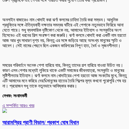
তরুণ প্রজন্মকে এই পেশার সঙ্গে পরিচিত করার সুযোগ তৈরি করা প্রয়োজন।
অনলাইন বাজারেও নাম খোদাই করা ঝর্ণা কলমের চাহিদা তৈরি করা সম্ভব। আধুনিক
প্রযুক্তির সঙ্গে ঐতিহ্যবাহী দক্ষতার সমন্বয় ঘটিয়ে এই পেশাকে নতুনভাবে ফিরিয়ে আনা
যেতে পারে। শুধু ব্যবসায়িক দৃষ্টিকোণ থেকে নয়, আমাদের ইতিহাস ও সংস্কৃতির অংশ
হিসেবেও এই ধরনের শিল্প সংরক্ষণ করা জরুরি। ঝর্ণা কলমে খোদাই করা একটি নাম হয়তো
আজ আর খুব সাধারণ দৃশ্য নয়, কিন্তু এর সঙ্গে জড়িয়ে আছে অসংখ্য মানুষের স্মৃতি ও
আবেগ। সেই নামের পেছনে ছিল একজন কারিগরের নিপুণ হাত, ধৈর্য ও সৃজনশীলতা।
সময়ের পরিবর্তনে অনেক পেশা হারিয়ে যায়, কিন্তু তাদের গল্প হারিয়ে যাওয়া উচিত নয়।
কারণ এসব পেশার মধ্যেই লুকিয়ে থাকে একটি সমাজের জীবনযাত্রা, সংস্কৃতি ও মানুষের
সৃষ্টিশীলতার ইতিহাস। ঝর্ণা কলমে নাম খোদাইয়ের পেশা হয়তো আজ সংকটের মুখে, কিন্তু
এটি আমাদের মনে করিয়ে দেয়Ñমানুষের হাতের তৈরি শিল্পের মূল্য কখনো পুরোপুরি শেষ হয়
না। প্রয়োজন শুধু তাকে নতুনভাবে আবিষ্কার করার।
লেখক: সংবাদকর্মী
এ সম্পর্কিত আরও খবর
আরামপ্রিয় প্রাণী বিড়াল/ প্রকাশ ঘোষ বিধান