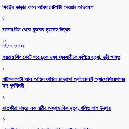
ফিংড়ীর ডাড়ার খালে অবৈধ নেটপাটা দেওয়ার অভিযোগ
৯
তালায় বিল থেকে যুবকের মৃতদেহ উদ্ধার
১০
সর্বশেষ সব খবর
কয়রায় সিঁধ কেটে ঘরে ঢুকে ওষুধ ব্যবসায়ীকে কুপিয়ে হত্যা, স্ত্রী আহত
১
পাটকেলঘাটা আল-আমিন ফাজিল মাদ্রাসা অ্যালামনাই অ্যাসোসিয়েশনের
ঈদ পুনর্মিলনী
২
সাতক্ষীরা শহরে এক নারীর অস্বাভাবিক মৃত্যু, গলিত লাশ উদ্ধার
৩