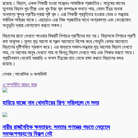
রয়েছে। বিড়াল, একক শিকারী হওয়া সত্ত্বেও সামাজিক প্রজাতির। মানুষের কানের
তুলনায় বিড়াল খুব তীক্ষ্ণ এবং খুব উচ্চ শব্দ কম্পাঙ্ক শুনতে পায়, যেমন ইঁদুর অথবা
অন্যান্য ক্ষুদ্র প্রাণীর দ্বারা সৃষ্ট শব্দ। এরা শিকারী প্রবৃত্তির হওয়ায় ভোর ও সন্ধ্যায়
সর্বাধিক সক্রিয় থাকে। এছাড়াও এরা নিজ প্রজাতির সাথে অপ্রকাশ্য এবং ফেরোমোন
অনুভূতি দ্বারা যোগাযোগ করতে সক্ষম।
বিড়ালের রাতে দেখতে পাওয়ার বিষয়টি নিশাচর প্রাণীদের মত নয়। বিড়ালকে নিশাচর প্রাণী
বলা অমূলক। মূলত মৃদু আলো বা স্বল্প আলোতে বিশেষ করে গোধূলি বেলার আলোতে
বিড়ালের দৃষ্টিশক্তি প্রকাশ করে। এর মাধ্যমে সকাল-সন্ধ্যার মৃদু আলোয় বিড়াল দেখতে
পায়, যে আলোয় মানুষ দেখতে পায় না কিন্তু বিড়াল দেখতে পায় এবং শিকার করতে পারে।
প্রাচীনকাল থেকেই ঘরবাড়ি ও ফসল ইঁদুরের হাত থেকে রক্ষা করতে বিড়ালের কদর
রয়েছে।
লেখক : সাংবাদিক ও কলামিস্ট
এ সম্পর্কিত আরও খবর
হারিয়ে যাচ্ছে নাম খোদাইয়ের শিল্প/ সচ্চিদানন্দ দে সদয়
নারীর রাজনৈতিক ক্ষমতায়ন: সমতার গণতন্ত্র গড়তে নেতৃত্বে
সমঅংশগ্রহণের বিকল্প নেই