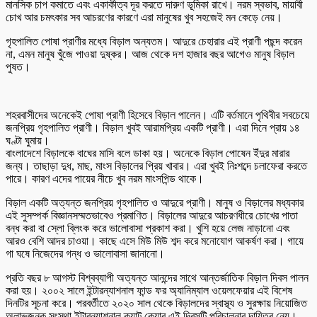
মানসিক চাপ কমাতে এবং একাকীত্ব দূর করতে দারুণ ভূমিকা রাখে। নরম স্বভাব, মায়াবী
চোখ আর চমৎকার সব আচরণের কারণে এরা মানুষের খুব সহজেই মন কেড়ে নেয়।
গৃহপালিত পোষা প্রাণীর মধ্যে বিড়াল অন্যতম। আদুরে চেহারার এই প্রাণী পছন্দ করেন
না, এমন মানুষ খুঁজে পাওয়া দুষ্কর। আজ থেকে দশ হাজার বছর আগেও মানুষ বিড়াল
পুষত।
শহরবাসীদের অনেকেই পোষা প্রাণী হিসেবে বিড়াল পালেন। এটি বর্তমানে পৃথিবীর সবচেয়ে
জনপ্রিয় গৃহপালিত প্রাণী। বিড়াল খুবই আরামপ্রিয় একটি প্রাণী। এরা দিনে প্রায় ১৪
ঘণ্টা ঘুমায়।
বাংলাদেশে বিড়ালকে বাঘের মাসি বলে ডাকা হয়। অনেকে বিড়াল পোষেন ইঁদুর মারার
জন্য। তাছাড়া দুধ, মাছ, মাংস বিড়ালের প্রিয় খাবার। এরা খুবই নিঃশব্দে চলাফেরা করতে
পারে। কারণ এদের পায়ের নীচে খুব নরম মাংসপিন্ড থাকে।
বিড়াল একটি অত্যন্ত জনপ্রিয় গৃহপালিত ও আদুরে প্রাণী। মানুষ ও বিড়ালের মধ্যকার
এই সুসম্পর্ক বিজ্ঞানসম্মতভাবেও প্রমাণিত। বিড়ালের আদুরে আচরণধীরে চোখের পাতা
বন্ধ করা বা স্লো ব্লিংক করে ভালোবাসা প্রকাশ করা। খুশি হয়ে লেজ নাড়ানো এবং
আরও বেশি আদর চাওয়া। কাছে এসে মিউ মিউ শব্দ করে মনোযোগ আকর্ষণ করা। গায়ে
গা ঘষে নিজেদের গন্ধ ও ভালোবাসা জানানো।
প্রতি বছর ৮ আগস্ট বিশ্বব্যাপী অত্যন্ত আনন্দের সাথে আন্তর্জাতিক বিড়াল দিবস পালন
করা হয়। ২০০২ সালে ইন্টারন্যাশনাল ফান্ড ফর অ্যানিম্যাল ওয়েলফেয়ার এই বিশেষ
দিনটির সূচনা করে। পরবর্তীতে ২০২০ সাল থেকে বিড়ালদের স্বাস্থ্য ও সুরক্ষায় নিয়োজিত
অলাভজনক সংস্থা ইন্টারন্যাশনাল ক্যাট কেয়ার এই দিবসটি পরিচালনার দায়িত্ব নেয়।