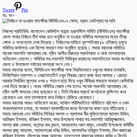
Tweet
Pin
অ-
অ+
নিজস্ব প্রতিনিধি: বাংলাদেশ কেমিস্টস অ্যান্ড ড্রাগস্টিস সমিতি (বিসিডিএস) সাতক্ষীরা
জেলা শাখার নির্বাচন দীর্ঘ সময় ধরে অনুষ্ঠিত না হওয়ায় সমিতির সদস্যদের মধ্যে তীব্র
ক্ষোভ ও অসন্তোষ দেখা দিয়েছে। নির্বাচনের দাবিতে বৃহস্পতিবার (৯ এপ্রিল) দুপুরে
সমিতির কার্যালয়ে এক বিশেষ সাধারণ সভা অনুষ্ঠিত হয়েছে। সভায় বক্তারা সমিতির
সাবেক সভাপতি আলহাজ্ব মো. দ্বীন আলীর বিরুদ্ধে স্বার্থপরতা ও নানা তালবাহানার
অভিযোগ তোলেন। সমিতির সহ-সভাপতি সিদ্দিকুর রহমানের সভাপতিত্বে সভায় সংগঠনের
জেলা ও উপজেলা পর্যায়ের সদস্যরা অংশ নেন।
সভায় বক্তারা বলেন, বিসিডিএস সাতক্ষীরা শাখা নিয়মিতভাবে ওষুধের বাজার তদারকি,
ফিজিশিয়ান স্যাম্পল ও মেয়াদোত্তীর্ণ ওষুধ বিক্রয় রোধে কাজ করে আসছে। এছাড়া
সরকার নির্ধারিত মূল্যের ওপর ৫ শতাংশ ছাড় দিয়ে ওষুধ বিক্রির মাধ্যমে সাধারণ কেমিস্টরা
সেবা দিয়ে যাচ্ছেন। অথচ সমিতির মেয়াদ শেষ হলেও সাবেক সভাপতি আলহাজ্ব মো.
দ্বীন আলী ক্ষমতার লোভ ছাড়ছেন না। তিনি নিজের স্বার্থে সংগঠনকে কুক্ষিগত করে
রেখেছেন এবং নানা তালবাহানা করে নির্বাচন ঠেকিয়ে রেখেছেন।
সভায় বক্তারা আরও অভিযোগ করেন, বর্তমান পরিস্থিতিতে সমিতিতে হট্টগোল ও চরম
অব্যবস্থাপনা চলছে, যা সাধারণ ব্যবসায়ীদের জন্য উদ্বেগের কারণ হয়ে দাঁড়িয়েছে।
সভায় বক্তব্য দেন সমিতির সিনিয়র সদস্য ও প্রশাসক বীর মুক্তিযোদ্ধা জালাল উদ্দিন,
আমিরুল ইসলাম, মনিরুল ইসলাম, সদর উপজেলা শাখার সহ-সভাপতি আরিফুজ্জামান,
সদস্য রাজ দেবনাথ, খগেন্দ্র নাথ মন্ডল, আবদুল্লাহ আল মামুন, দেবহাটা উপজেলা কমিটির
সদস্য রাজু আহমেদ, শ্যামনগরের দবির উদ্দিন, আশাশুনির তরিকুল ইসলাম, মিল বাজারের
রাকিবুল ইসলাম, চাঁদপুরের সবুজ আহমেদ, চালতেতলা বাজারের হুমায়ূন কবির ও ফিংড়ি