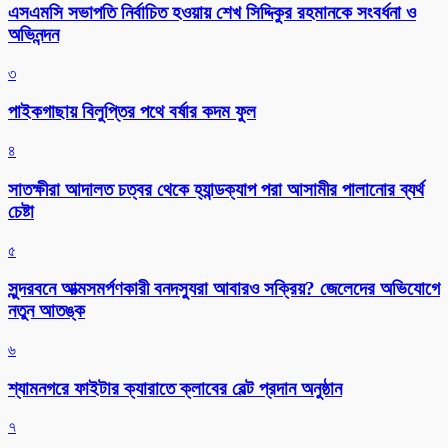
এসএমসি সভাপতি নির্বাচিত হওয়ায় শেখ সিদ্দিকুর রহমানকে সংবর্ধনা ও
অভিনন্দন
৩
পাইকগাছায় বিলুপ্তির পথে বর্ষার কদম ফুল
৪
সাতক্ষীরা আদালত চত্বর থেকে হ্যান্ডক্যাপ পরা আসামীর পালানোর ব্যর্থ
চেষ্টা
৫
সুন্দরবনে আত্মসমর্পণকারী বনদস্যুরা আবারও সক্রিয়? জেলেদের অভিযোগে
নতুন আতঙ্ক
৬
শ্যামনগরে ফাইটার ক্যারাতে ক্লাবের বেল্ট প্রদান অনুষ্ঠান
৭