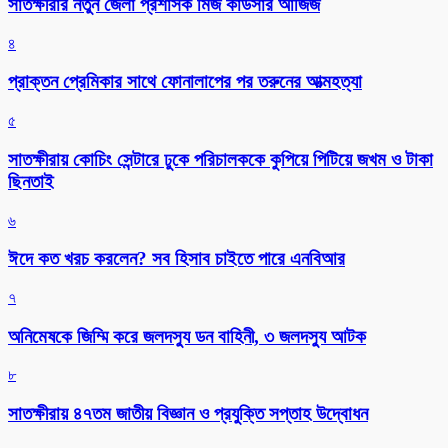
সাতক্ষীরার নতুন জেলা প্রশাসক মিজ কাউসার আজিজ
৪
প্রাক্তন প্রেমিকার সাথে ফোনালাপের পর তরুনের আত্মহত্যা
৫
সাতক্ষীরায় কোচিং সেন্টারে ঢুকে পরিচালককে কুপিয়ে পিটিয়ে জখম ও টাকা
ছিনতাই
৬
ঈদে কত খরচ করলেন? সব হিসাব চাইতে পারে এনবিআর
৭
অনিমেষকে জিম্মি করে জলদস্যু ডন বাহিনী, ৩ জলদস্যু আটক
৮
সাতক্ষীরায় ৪৭তম জাতীয় বিজ্ঞান ও প্রযুক্তি সপ্তাহ উদ্বোধন