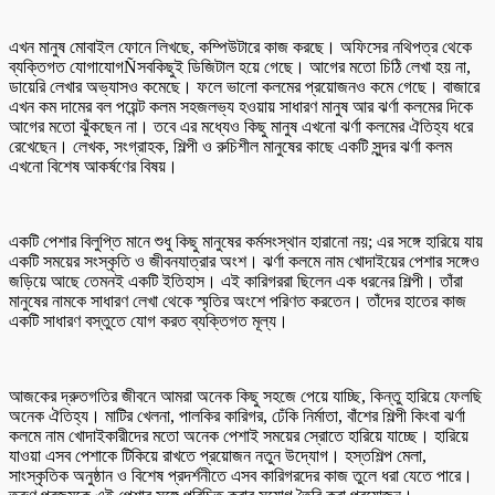
এখন মানুষ মোবাইল ফোনে লিখছে, কম্পিউটারে কাজ করছে। অফিসের নথিপত্র থেকে
ব্যক্তিগত যোগাযোগÑসবকিছুই ডিজিটাল হয়ে গেছে। আগের মতো চিঠি লেখা হয় না,
ডায়েরি লেখার অভ্যাসও কমেছে। ফলে ভালো কলমের প্রয়োজনও কমে গেছে। বাজারে
এখন কম দামের বল পয়েন্ট কলম সহজলভ্য হওয়ায় সাধারণ মানুষ আর ঝর্ণা কলমের দিকে
আগের মতো ঝুঁকছেন না। তবে এর মধ্যেও কিছু মানুষ এখনো ঝর্ণা কলমের ঐতিহ্য ধরে
রেখেছেন। লেখক, সংগ্রাহক, শিল্পী ও রুচিশীল মানুষের কাছে একটি সুন্দর ঝর্ণা কলম
এখনো বিশেষ আকর্ষণের বিষয়।
একটি পেশার বিলুপ্তি মানে শুধু কিছু মানুষের কর্মসংস্থান হারানো নয়; এর সঙ্গে হারিয়ে যায়
একটি সময়ের সংস্কৃতি ও জীবনযাত্রার অংশ। ঝর্ণা কলমে নাম খোদাইয়ের পেশার সঙ্গেও
জড়িয়ে আছে তেমনই একটি ইতিহাস। এই কারিগররা ছিলেন এক ধরনের শিল্পী। তাঁরা
মানুষের নামকে সাধারণ লেখা থেকে স্মৃতির অংশে পরিণত করতেন। তাঁদের হাতের কাজ
একটি সাধারণ বস্তুতে যোগ করত ব্যক্তিগত মূল্য।
আজকের দ্রুতগতির জীবনে আমরা অনেক কিছু সহজে পেয়ে যাচ্ছি, কিন্তু হারিয়ে ফেলছি
অনেক ঐতিহ্য। মাটির খেলনা, পালকির কারিগর, ঢেঁকি নির্মাতা, বাঁশের শিল্পী কিংবা ঝর্ণা
কলমে নাম খোদাইকারীদের মতো অনেক পেশাই সময়ের স্রোতে হারিয়ে যাচ্ছে। হারিয়ে
যাওয়া এসব পেশাকে টিকিয়ে রাখতে প্রয়োজন নতুন উদ্যোগ। হস্তশিল্প মেলা,
সাংস্কৃতিক অনুষ্ঠান ও বিশেষ প্রদর্শনীতে এসব কারিগরদের কাজ তুলে ধরা যেতে পারে।