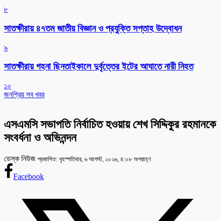
৮
সাতক্ষীরায় ৪৭তম জাতীয় বিজ্ঞান ও প্রযুক্তি সপ্তাহ উদ্বোধন
৯
সাতক্ষীরায় গহনা ছিনতাইকালে দুর্বৃত্তের ইটের আঘাতে নারী নিহত
১০
জনপ্রিয় সব খবর
এসএমসি সভাপতি নির্বাচিত হওয়ায় শেখ সিদ্দিকুর রহমানকে
সংবর্ধনা ও অভিনন্দন
ডেস্ক নিউজ
প্রকাশিত: বৃহস্পতিবার, ৬ আগস্ট, ২০২৬, ৪:০৮ অপরাহ্ণ
Facebook