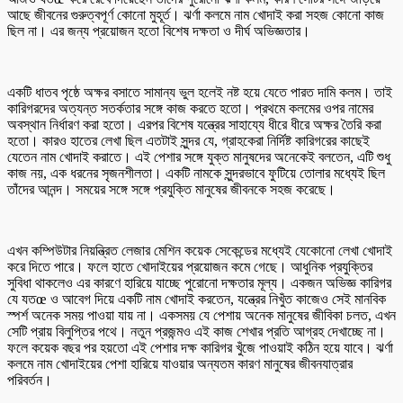
আছে জীবনের গুরুত্বপূর্ণ কোনো মুহূর্ত। ঝর্ণা কলমে নাম খোদাই করা সহজ কোনো কাজ
ছিল না। এর জন্য প্রয়োজন হতো বিশেষ দক্ষতা ও দীর্ঘ অভিজ্ঞতার।
একটি ধাতব পৃষ্ঠে অক্ষর বসাতে সামান্য ভুল হলেই নষ্ট হয়ে যেতে পারত দামি কলম। তাই
কারিগরদের অত্যন্ত সতর্কতার সঙ্গে কাজ করতে হতো। প্রথমে কলমের ওপর নামের
অবস্থান নির্ধারণ করা হতো। এরপর বিশেষ যন্ত্রের সাহায্যে ধীরে ধীরে অক্ষর তৈরি করা
হতো। কারও হাতের লেখা ছিল এতটাই সুন্দর যে, গ্রাহকেরা নির্দিষ্ট কারিগরের কাছেই
যেতেন নাম খোদাই করাতে। এই পেশার সঙ্গে যুক্ত মানুষদের অনেকেই বলতেন, এটি শুধু
কাজ নয়, এক ধরনের সৃজনশীলতা। একটি নামকে সুন্দরভাবে ফুটিয়ে তোলার মধ্যেই ছিল
তাঁদের আনন্দ। সময়ের সঙ্গে সঙ্গে প্রযুক্তি মানুষের জীবনকে সহজ করেছে।
এখন কম্পিউটার নিয়ন্ত্রিত লেজার মেশিন কয়েক সেকেন্ডের মধ্যেই যেকোনো লেখা খোদাই
করে দিতে পারে। ফলে হাতে খোদাইয়ের প্রয়োজন কমে গেছে। আধুনিক প্রযুক্তির
সুবিধা থাকলেও এর কারণে হারিয়ে যাচ্ছে পুরোনো দক্ষতার মূল্য। একজন অভিজ্ঞ কারিগর
যে যতœ ও আবেগ দিয়ে একটি নাম খোদাই করতেন, যন্ত্রের নিখুঁত কাজেও সেই মানবিক
স্পর্শ অনেক সময় পাওয়া যায় না। একসময় যে পেশায় অনেক মানুষের জীবিকা চলত, এখন
সেটি প্রায় বিলুপ্তির পথে। নতুন প্রজন্মও এই কাজ শেখার প্রতি আগ্রহ দেখাচ্ছে না।
ফলে কয়েক বছর পর হয়তো এই পেশার দক্ষ কারিগর খুঁজে পাওয়াই কঠিন হয়ে যাবে। ঝর্ণা
কলমে নাম খোদাইয়ের পেশা হারিয়ে যাওয়ার অন্যতম কারণ মানুষের জীবনযাত্রার
পরিবর্তন।