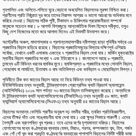
গৃহপালিত এবং অলিতে-গলিতে ঘুরে বেড়ানো অবহেলিত বিড়ালদের সুরক্ষা নিশ্চিত করা।
প্রাণীদের প্রতি নিষ্ঠুরতা দূর করে তাদের নিরাপদ আশ্রয় ও ভালো আচরণের অধিকার মনে
করিয়ে দেওয়া। বিড়ালের সঠিক পুষ্টি, টিকাদান ও চিকিৎসার প্রয়োজনীয়তা সম্পর্কে
মানুষকে সচেতন করা। ৮ আগস্ট বিশ্বজুড়ে আন্তর্জাতিক দিবস হিসেবে স্বীকৃত, তবুও
কিছু দেশ নিজেদের মতো করে আলাদা দিনেও এই দিবসটি উদযাপন করে।
অস্ট্রেলীয় অঞ্চল, মাদাগাস্কার ও প্রশান্তমহাসাগরীয় দ্বীপসমূহ ছাড়া পৃথিবীর সর্বত্র ৩৪
প্রজাতির বিড়াল ছড়িয়ে রয়েছে। বিড়ালের প্রজাতিসমূহের বিস্তার দক্ষিণপূর্ব এশিয়ায়
সর্বোচ্চ, যেখানে একটি এলাকায় একত্রে ৭ প্রজাতির বিড়াল দেখা যায়। মার্কিন যুক্তরাষ্ট্রে
স্থানীয় বিড়াল প্রজাতির সংখ্যা ৭ এবং ইউরোপে ৪। বাংলাদেশে আছে ৮ প্রজাতি,
তন্মধ্যে ৬টি বিভিন্ন ধরনের হুমকির মুখে। হুমকিগ্রস্ত ৬ প্রজাতির মধ্যে সোনালি বিড়াল,
গেছোবাঘ বা লামচিতা, চিতাবাঘ ও বাঘ অতিবিপন্ন এবং বনবিড়াল ও মেছোবিড়াল বিপন্ন।
পৃথিবীতে ঠিক কত জাতের বিড়াল আছে তা নিয়ে বিভিন্ন তথ্য পাওয়া যায়।
উইকিপিডিয়ার তথ্য অনুযায়ী, ইন্টারন্যাশনাল প্রোগ্রেসিভ ক্যাট ব্রিডার্স অ্যালায়েন্স
(আইপিসিবিএ) ২০১৬ সাল পর্যন্ত ৭৩ জাতের বিড়াল তালিকাভুক্ত করেছে। অন্যদিকে
দি ইন্টারন্যাশনাল ক্যাট অ্যাসোসিয়েশনের (টিআইসিএ) তথ্য অনুযায়ী ৫৮ জাত, ক্যাট
ফ্যান্সিয়ার্স অ্যাসোসিয়েশনের (সিএফএ) তথ্য অনুযায়ী ৪৪ জাতের বিড়াল আছে।
বিড়ালের অন্যান্য ফেলিডি প্রাণীর অনুরূপ দঢ় নমনীয় শরীর, ত্বরিত প্রতিক্রিয়াশীল,
এদের তীক্ষè দাঁত এবং সঙ্কোচনীয় থাবা দেখা যায়। এরা ক্ষুদ্র শিকারে পারদর্শী। এদের
নৈশদৃষ্টি এবং ঘ্রাণশক্তি খুব প্রখর। তবে এদের বর্ণের দৃশ্যমানতা দরিদ্র। বিড়ালের
যোগাযোগের মধ্যে কণ্ঠস্বরের ব্যবহার যেমন, মিয়াও, গরগর, কম্পনজাত শব্দ, হিস, গর্জন
এবং গোঁ গোঁ শব্দ করা প্রভৃতি কণ্ঠ্যবর্ণের ব্যবহারের পাশাপাশি বিড়ালের নির্দিষ্ট শরীরী ভাষা