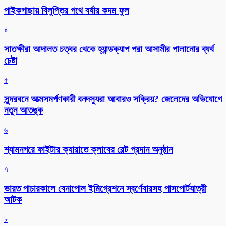
পাইকগাছায় বিলুপ্তির পথে বর্ষার কদম ফুল
৪
সাতক্ষীরা আদালত চত্বর থেকে হ্যান্ডক্যাপ পরা আসামীর পালানোর ব্যর্থ
চেষ্টা
৫
সুন্দরবনে আত্মসমর্পণকারী বনদস্যুরা আবারও সক্রিয়? জেলেদের অভিযোগে
নতুন আতঙ্ক
৬
শ্যামনগরে ফাইটার ক্যারাতে ক্লাবের বেল্ট প্রদান অনুষ্ঠান
৭
ভারত পাচারকালে বেনাপোল ইমিগ্রেশনে স্বর্ণেবারসহ পাসপোর্টযাত্রী
আটক
৮