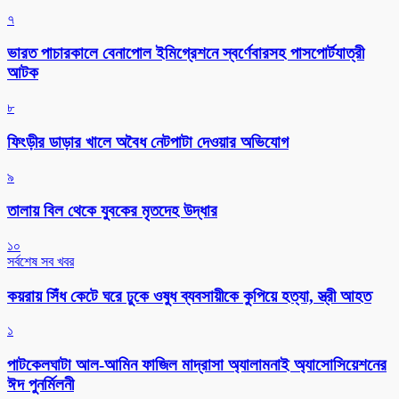
৭
ভারত পাচারকালে বেনাপোল ইমিগ্রেশনে স্বর্ণেবারসহ পাসপোর্টযাত্রী
আটক
৮
ফিংড়ীর ডাড়ার খালে অবৈধ নেটপাটা দেওয়ার অভিযোগ
৯
তালায় বিল থেকে যুবকের মৃতদেহ উদ্ধার
১০
সর্বশেষ সব খবর
কয়রায় সিঁধ কেটে ঘরে ঢুকে ওষুধ ব্যবসায়ীকে কুপিয়ে হত্যা, স্ত্রী আহত
১
পাটকেলঘাটা আল-আমিন ফাজিল মাদ্রাসা অ্যালামনাই অ্যাসোসিয়েশনের
ঈদ পুনর্মিলনী