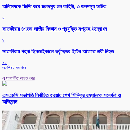
অনিমেষকে জিম্মি করে জলদস্যু ডন বাহিনী, ৩ জলদস্যু আটক
৮
সাতক্ষীরায় ৪৭তম জাতীয় বিজ্ঞান ও প্রযুক্তি সপ্তাহ উদ্বোধন
৯
সাতক্ষীরায় গহনা ছিনতাইকালে দুর্বৃত্তের ইটের আঘাতে নারী নিহত
১০
জনপ্রিয় সব খবর
এ সম্পর্কিত আরও খবর
এসএমসি সভাপতি নির্বাচিত হওয়ায় শেখ সিদ্দিকুর রহমানকে সংবর্ধনা ও
অভিনন্দন