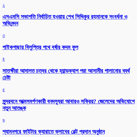
২
এসএমসি সভাপতি নির্বাচিত হওয়ায় শেখ সিদ্দিকুর রহমানকে সংবর্ধনা ও
অভিনন্দন
৩
পাইকগাছায় বিলুপ্তির পথে বর্ষার কদম ফুল
৪
সাতক্ষীরা আদালত চত্বর থেকে হ্যান্ডক্যাপ পরা আসামীর পালানোর ব্যর্থ
চেষ্টা
৫
সুন্দরবনে আত্মসমর্পণকারী বনদস্যুরা আবারও সক্রিয়? জেলেদের অভিযোগে
নতুন আতঙ্ক
৬
শ্যামনগরে ফাইটার ক্যারাতে ক্লাবের বেল্ট প্রদান অনুষ্ঠান