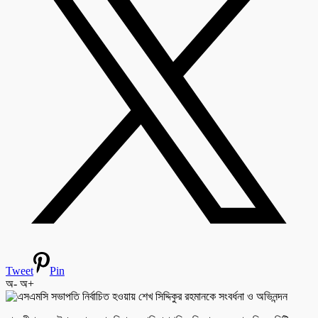
Tweet
Pin
অ-
অ+