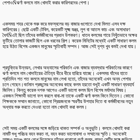
পেশাওÑঝর্ণা কলমে নাম খোদাই করার কারিগরদের পেশা।
একসময় শহর থেকে শুরু করে মফস্বলের বড় বাজার গুলোতে দেখা মিলত এসব দক্ষ
কারিগরের। ছোট্ট একটি টেবিল, কয়েকটি সূক্ষ্ম যন্ত্র, লুপ বা আতস কাচ এবং অসাধারণ
ধৈর্যÑএই ছিল তাঁদের কর্মজীবনের প্রধান উপকরণ। ধাতব কলমের গায়ে নিখুঁতভাবে অক্ষর
ফুটিয়ে তোলার কাজটি ছিল এক ধরনের শিল্প। কয়েক মিনিটের মধ্যেই একটি সাধারণ কলম
হয়ে উঠত বিশেষ একজন মানুষের স্মৃতিবাহী সম্পদ। আজ সেই দৃশ্য খুব কমই দেখা যায়।
প্রযুক্তির উন্নয়ন, লেখার অভ্যাসের পরিবর্তন এবং বাজার ব্যবস্থার পরিবর্তনের কারণে
ঝর্ণা কলমে নাম খোদাইয়ের ঐতিহ্য ধীরে ধীরে হারিয়ে যাচ্ছে। একসময় যাঁদের হাতে
প্রতিদিন শত শত কলমে মানুষের নাম লেখা হতো, তাঁদের অনেকেই এখন অন্য পেশায়
চলে গেছেন।বর্তমান প্রজন্মের অনেকের কাছে কলম হয়তো শুধুই একটি সাধারণ ব্যবহার্য
জিনিস। কিন্তু কয়েক দশক আগেও একটি ভালো কলম ছিল বিশেষ মর্যাদার বিষয়।
একজন শিক্ষার্থী ভালো ফল করলে বাবা-মা তাকে একটি ঝর্ণা কলম কিনে দিতেন। কোনো
শিক্ষককে সম্মান জানাতে, কোনো প্রিয়জনকে স্মরণীয় উপহার দিতে বা কর্মজীবনের নতুন
অধ্যায় শুরু করতে দেওয়া হতো নাম খোদাই করা কলম।
সেই সময় একটি কলমের সঙ্গে জড়িয়ে থাকত সম্পর্ক ও অনুভূতি। কলমে খোদাই করা
নামটি শুধু পরিচয় বহন করত না, বহন করত ভালোবাসা ও সম্মানের স্মৃতি। অনেকেই
আজও যতœ করে রেখে দিয়েছেন তাঁদের পুরোনো ঝর্ণা কলম, কারণ সেটির সঙ্গে জড়িয়ে