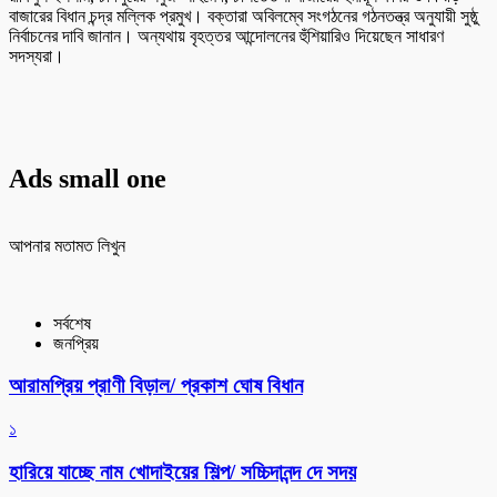
বাজারের বিধান চন্দ্র মল্লিক প্রমুখ। বক্তারা অবিলম্বে সংগঠনের গঠনতন্ত্র অনুযায়ী সুষ্ঠু
নির্বাচনের দাবি জানান। অন্যথায় বৃহত্তর আন্দোলনের হুঁশিয়ারিও দিয়েছেন সাধারণ
সদস্যরা।
Ads small one
আপনার মতামত লিখুন
সর্বশেষ
জনপ্রিয়
আরামপ্রিয় প্রাণী বিড়াল/ প্রকাশ ঘোষ বিধান
১
হারিয়ে যাচ্ছে নাম খোদাইয়ের শিল্প/ সচ্চিদানন্দ দে সদয়