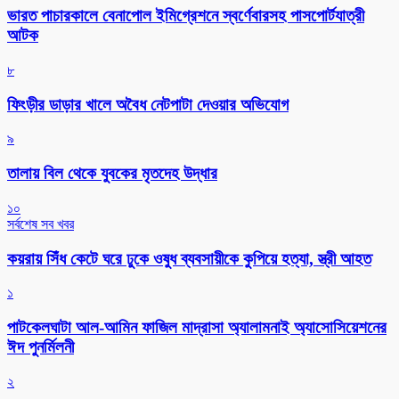
ভারত পাচারকালে বেনাপোল ইমিগ্রেশনে স্বর্ণেবারসহ পাসপোর্টযাত্রী
আটক
৮
ফিংড়ীর ডাড়ার খালে অবৈধ নেটপাটা দেওয়ার অভিযোগ
৯
তালায় বিল থেকে যুবকের মৃতদেহ উদ্ধার
১০
সর্বশেষ সব খবর
কয়রায় সিঁধ কেটে ঘরে ঢুকে ওষুধ ব্যবসায়ীকে কুপিয়ে হত্যা, স্ত্রী আহত
১
পাটকেলঘাটা আল-আমিন ফাজিল মাদ্রাসা অ্যালামনাই অ্যাসোসিয়েশনের
ঈদ পুনর্মিলনী
২