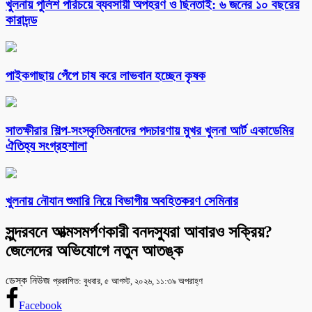
খুলনায় পুলিশ পরিচয়ে ব্যবসায়ী অপহরণ ও ছিনতাই: ৬ জনের ১০ বছরের
কারাদন্ড
পাইকগাছায় পেঁপে চাষ করে লাভবান হচ্ছেন কৃষক
সাতক্ষীরার শিল্প-সংস্কৃতিমনাদের পদচারণায় মুখর খুলনা আর্ট একাডেমির
ঐতিহ্য সংগ্রহশালা
খুলনায় নৌযান শুমারি নিয়ে বিভাগীয় অবহিতকরণ সেমিনার
সুন্দরবনে আত্মসমর্পণকারী বনদস্যুরা আবারও সক্রিয়?
জেলেদের অভিযোগে নতুন আতঙ্ক
ডেস্ক নিউজ
প্রকাশিত: বুধবার, ৫ আগস্ট, ২০২৬, ১১:৩৯ অপরাহ্ণ
Facebook