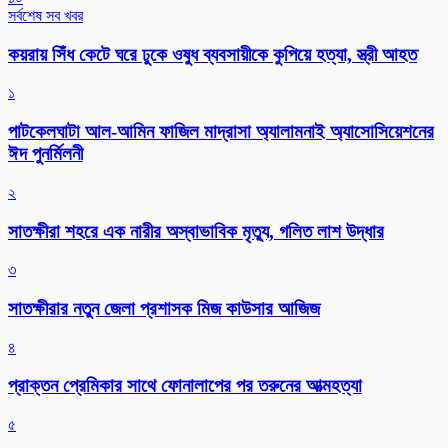
সর্বশেষ সব খবর
কয়রায় সিঁধ কেটে ঘরে ঢুকে ওষুধ ব্যবসায়ীকে কুপিয়ে হত্যা, স্ত্রী আহত
১
পাটকেলঘাটা আল-আমিন ফাজিল মাদ্রাসা অ্যালামনাই অ্যাসোসিয়েশনের
ঈদ পুনর্মিলনী
২
সাতক্ষীরা শহরে এক নারীর অস্বাভাবিক মৃত্যু, গলিত লাশ উদ্ধার
৩
সাতক্ষীরার নতুন জেলা প্রশাসক মিজ কাউসার আজিজ
৪
প্রাক্তন প্রেমিকার সাথে ফোনালাপের পর তরুনের আত্মহত্যা
৫