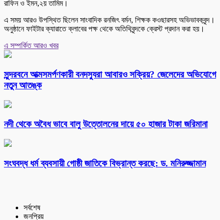
রাফিন ও ইমন,২য় তামিম।
এ সময় আরও উপস্থিত ছিলেন সাংবাদিক রনজিৎ বর্মন, শিক্ষক কওছারসহ অভিভাবকবৃন্দ।
অনুষ্ঠানে ফাইটার ক্যারাতে ক্লাবের পক্ষ থেকে অতিথিবৃন্দকে ক্রেস্ট প্রদান করা হয়।
এ সম্পর্কিত আরও খবর
সুন্দরবনে আত্মসমর্পণকারী বনদস্যুরা আবারও সক্রিয়? জেলেদের অভিযোগে
নতুন আতঙ্ক
নদী থেকে অবৈধ ভাবে বালু উত্তোলনের দায়ে ৫০ হাজার টাকা জরিমানা
সংঘবদ্ধ ধর্ম ব্যবসায়ী গোষ্ঠী জাতিকে বিভ্রান্ত করছে: ড. মনিরুজ্জামান
সর্বশেষ
জনপ্রিয়