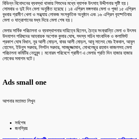
বিভিন্ন বিনোদনের ব্যবস্থা থাকায় শিশুদের মধ্যে ব্যাপক উৎসাহ উদ্দীপনার সৃষ্টি হয়।
সোমবার ও দুই দিন মেলা অনুষ্ঠিত হয়েছে। ১৪ এপ্রিল মঙ্গলবার মেলা ও পূজা ১৫ এপ্রিল
বুধবার গ্রামীণ খেলা ও সন্ধ্যায় লোকজ সংস্কৃতিক অনুষ্ঠান এবং ১৬ এপ্রিল বৃহষ্পতিবার
মেলা ও যাত্রাগানের মধ্য দিয়ে মেলা শেষ হয়।
মেলার সার্বিক পরিচালনা ও ব্যবস্থাপনার দায়িত্বে ছিলেন, চৈত্র সংক্রান্তি মেলা ও উৎসব
উদযাপন পরিষদের আহবায়ক অশোক কুমার ঘোষ, সদস্য সচিব সাংবাদিক ও কলামিস্ট
প্রকাশ ঘোষ বিধান, নুর আলী মোড়ল, বাবর আলী মোড়ল, আবু সালেহ মোঃ ইকবাল, আবুল
হোসেন, ইউনুস সরদার, লিপটন সরদার, সামছুজ্জামান, মোখলেছুর রহমান কাজলসহ মেলা
পরিচালনা কমিটির নেতৃবৃন্দ। মনোরম পরিবেশে গ্রামীণ এ মেলায় প্রতি দিন হাজার হাজার
লোকের সমাগম ঘটে।
Ads small one
আপনার মতামত লিখুন
সর্বশেষ
জনপ্রিয়