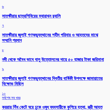
৬
সাতক্ষীরায় ছাত্রশিবিরের ম্যারাথন র‌্যালি
৭
সাতক্ষীরায় জুলাই গণঅভ্যুত্থানের শহীদ পরিবার ও আহতদের মাঝে
সম্মানি প্রদান
৮
নদী থেকে অবৈধ ভাবে বালু উত্তোলনের দায়ে ৫০ হাজার টাকা জরিমানা
৯
সাতক্ষীরায় জুলাই গণঅভ্যুত্থানের দ্বিতীয় বার্ষিকী উপলক্ষে জামায়াতের
বিক্ষোভ মিছিল
১০
সর্বশেষ সব খবর
কয়রায় সিঁধ কেটে ঘরে ঢুকে ওষুধ ব্যবসায়ীকে কুপিয়ে হত্যা, স্ত্রী আহত