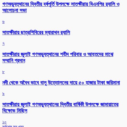
গণঅভ্যুত্থানের দ্বিতীয় বর্ষপূর্তি উপলক্ষে সাতক্ষীরায় বিএনপির র‌্যালি ও
আলোচনা সভা
৬
সাতক্ষীরায় ছাত্রশিবিরের ম্যারাথন র‌্যালি
৭
সাতক্ষীরায় জুলাই গণঅভ্যুত্থানের শহীদ পরিবার ও আহতদের মাঝে
সম্মানি প্রদান
৮
নদী থেকে অবৈধ ভাবে বালু উত্তোলনের দায়ে ৫০ হাজার টাকা জরিমানা
৯
সাতক্ষীরায় জুলাই গণঅভ্যুত্থানের দ্বিতীয় বার্ষিকী উপলক্ষে জামায়াতের
বিক্ষোভ মিছিল
১০
সর্বশেষ সব খবর