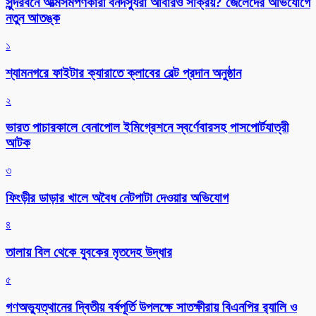
সুন্দরবনে আত্মসমর্পণকারী বনদস্যুরা আবারও সক্রিয়? জেলেদের অভিযোগে
নতুন আতঙ্ক
১
শ্যামনগরে ফাইটার ক্যারাতে ক্লাবের বেল্ট প্রদান অনুষ্ঠান
২
ভারত পাচারকালে বেনাপোল ইমিগ্রেশনে স্বর্ণেবারসহ পাসপোর্টযাত্রী
আটক
৩
ফিংড়ীর ডাড়ার খালে অবৈধ নেটপাটা দেওয়ার অভিযোগ
৪
তালায় বিল থেকে যুবকের মৃতদেহ উদ্ধার
৫
গণঅভ্যুত্থানের দ্বিতীয় বর্ষপূর্তি উপলক্ষে সাতক্ষীরায় বিএনপির র‌্যালি ও