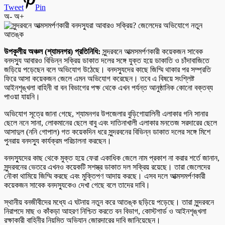
Tweet
Pin
অ-
অ+
উপকূলীয় অঞ্চল (শ্যামনগর) প্রতিনিধি:
সুন্দরবনে আত্মসমর্পণকারী কয়েকজন সাবেক
বনদস্যু আবারও বিভিন্ন সক্রিয় ডাকাত দলের সঙ্গে যুক্ত হয়ে ডাকাতি ও চাঁদাবাজিতে
জড়িয়ে পড়েছেন বলে অভিযোগ উঠেছে। বনদস্যুদের কাছে জিম্মি থাকার পর সম্প্রতি
ফিরে আসা কয়েকজন জেলে এমন অভিযোগ করেছেন। তবে এ বিষয়ে সংশ্লিষ্ট
আইনশৃঙ্খলা বাহিনী বা বন বিভাগের পক্ষ থেকে এখন পর্যন্ত আনুষ্ঠানিক কোনো বক্তব্য
পাওয়া যায়নি।
অভিযোগ সূত্রে জানা গেছে, শ্যামনগর উপজেলার বুড়িগোয়ালিনী এলাকার গনি সানার
ছেলে ননে সানা, লোকমানের ছেলে বাবু এবং দাতিনাখালী এলাকার মনতেজ সরদারের ছেলে
আসাদুল (ননি গোপাল) গত কয়েকদিন ধরে সুন্দরবনের বিভিন্ন ডাকাত দলের সঙ্গে মিশে
পুনরায় বনদস্যু কার্যক্রম পরিচালনা করছেন।
বনদস্যুদের কাছ থেকে মুক্ত হয়ে ফেরা একাধিক জেলে নাম প্রকাশ না করার শর্তে জানান,
সুন্দরবনের ভেতরে এখনও কয়েকটি সশস্ত্র ডাকাত দল সক্রিয় রয়েছে। তারা জেলেদের
নৌকা থামিয়ে জিম্মি করছে এবং মুক্তিপণ আদায় করছে। এসব দলে আত্মসমর্পণকারী
কয়েকজন সাবেক বনদস্যুকেও দেখা গেছে বলে তাদের দাবি।
স্থানীয় বনজীবীদের মধ্যে এ ঘটনায় নতুন করে আতঙ্ক ছড়িয়ে পড়েছে। তারা সুন্দরবনে
নিরাপদে মাছ ও কাঁকড়া আহরণ নিশ্চিত করতে বন বিভাগ, কোস্টগার্ড ও আইনশৃঙ্খলা
রক্ষাকারী বাহিনীর নিয়মিত অভিযান জোরদারের দাবি জানিয়েছেন।