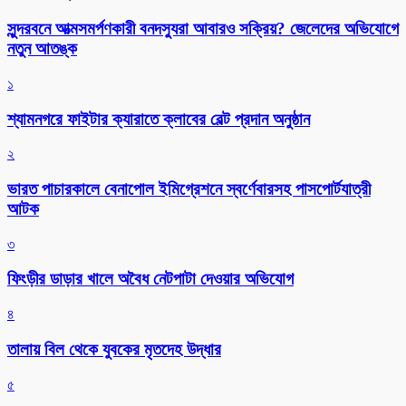
সুন্দরবনে আত্মসমর্পণকারী বনদস্যুরা আবারও সক্রিয়? জেলেদের অভিযোগে
নতুন আতঙ্ক
১
শ্যামনগরে ফাইটার ক্যারাতে ক্লাবের বেল্ট প্রদান অনুষ্ঠান
২
ভারত পাচারকালে বেনাপোল ইমিগ্রেশনে স্বর্ণেবারসহ পাসপোর্টযাত্রী
আটক
৩
ফিংড়ীর ডাড়ার খালে অবৈধ নেটপাটা দেওয়ার অভিযোগ
৪
তালায় বিল থেকে যুবকের মৃতদেহ উদ্ধার
৫