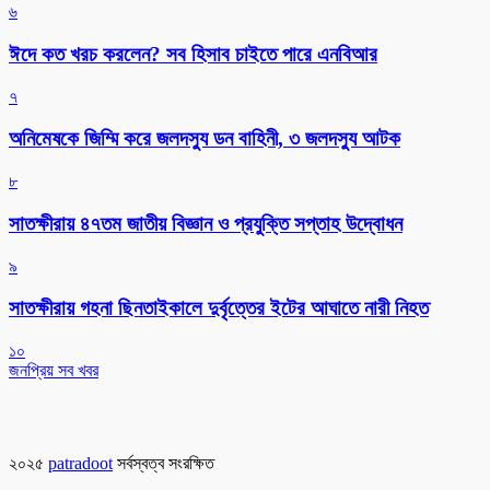
৬
ঈদে কত খরচ করলেন? সব হিসাব চাইতে পারে এনবিআর
৭
অনিমেষকে জিম্মি করে জলদস্যু ডন বাহিনী, ৩ জলদস্যু আটক
৮
সাতক্ষীরায় ৪৭তম জাতীয় বিজ্ঞান ও প্রযুক্তি সপ্তাহ উদ্বোধন
৯
সাতক্ষীরায় গহনা ছিনতাইকালে দুর্বৃত্তের ইটের আঘাতে নারী নিহত
১০
জনপ্রিয় সব খবর
২০২৫
patradoot
সর্বস্বত্ব সংরক্ষিত