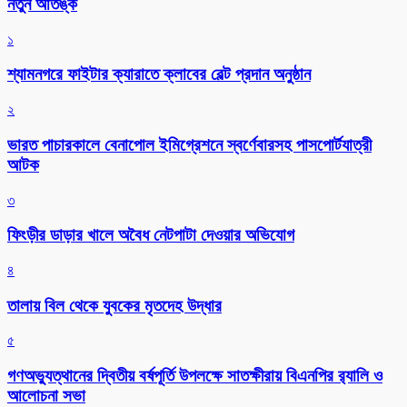
নতুন আতঙ্ক
১
শ্যামনগরে ফাইটার ক্যারাতে ক্লাবের বেল্ট প্রদান অনুষ্ঠান
২
ভারত পাচারকালে বেনাপোল ইমিগ্রেশনে স্বর্ণেবারসহ পাসপোর্টযাত্রী
আটক
৩
ফিংড়ীর ডাড়ার খালে অবৈধ নেটপাটা দেওয়ার অভিযোগ
৪
তালায় বিল থেকে যুবকের মৃতদেহ উদ্ধার
৫
গণঅভ্যুত্থানের দ্বিতীয় বর্ষপূর্তি উপলক্ষে সাতক্ষীরায় বিএনপির র‌্যালি ও
আলোচনা সভা