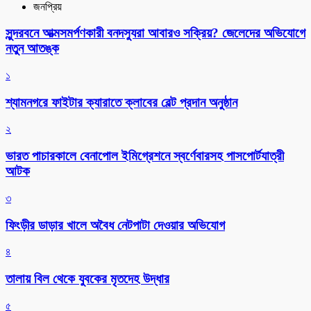
জনপ্রিয়
সুন্দরবনে আত্মসমর্পণকারী বনদস্যুরা আবারও সক্রিয়? জেলেদের অভিযোগে
নতুন আতঙ্ক
১
শ্যামনগরে ফাইটার ক্যারাতে ক্লাবের বেল্ট প্রদান অনুষ্ঠান
২
ভারত পাচারকালে বেনাপোল ইমিগ্রেশনে স্বর্ণেবারসহ পাসপোর্টযাত্রী
আটক
৩
ফিংড়ীর ডাড়ার খালে অবৈধ নেটপাটা দেওয়ার অভিযোগ
৪
তালায় বিল থেকে যুবকের মৃতদেহ উদ্ধার
৫