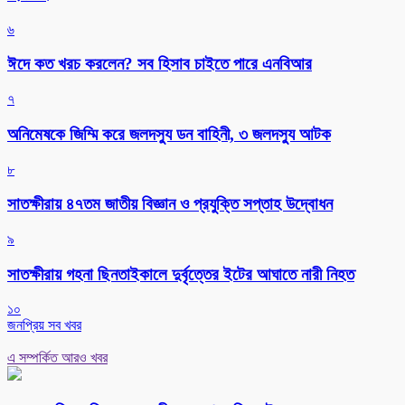
৬
ঈদে কত খরচ করলেন? সব হিসাব চাইতে পারে এনবিআর
৭
অনিমেষকে জিম্মি করে জলদস্যু ডন বাহিনী, ৩ জলদস্যু আটক
৮
সাতক্ষীরায় ৪৭তম জাতীয় বিজ্ঞান ও প্রযুক্তি সপ্তাহ উদ্বোধন
৯
সাতক্ষীরায় গহনা ছিনতাইকালে দুর্বৃত্তের ইটের আঘাতে নারী নিহত
১০
জনপ্রিয় সব খবর
এ সম্পর্কিত আরও খবর