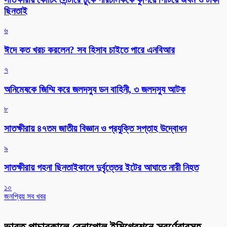
ছিনতাই
৬
ঈদে কত খরচ করলেন? সব হিসাব চাইতে পারে এনবিআর
৭
অনিমেষকে জিম্মি করে জলদস্যু ডন বাহিনী, ৩ জলদস্যু আটক
৮
সাতক্ষীরায় ৪৭তম জাতীয় বিজ্ঞান ও প্রযুক্তি সপ্তাহ উদ্বোধন
৯
সাতক্ষীরায় গহনা ছিনতাইকালে দুর্বৃত্তের ইটের আঘাতে নারী নিহত
১০
জনপ্রিয় সব খবর