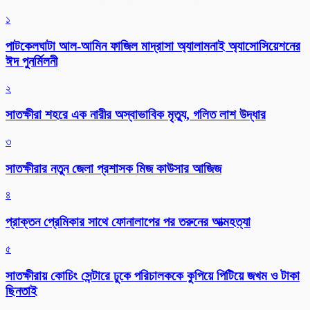
১
পাটকেলঘাটা আল-আমিন ফাজিল মাদ্রাসা অ্যালামনাই অ্যাসোসিয়েশনের
ঈদ পুনর্মিলনী
২
সাতক্ষীরা শহরে এক নারীর অস্বাভাবিক মৃত্যু, গলিত লাশ উদ্ধার
৩
সাতক্ষীরার নতুন জেলা প্রশাসক মিজ কাউসার আজিজ
৪
প্রাক্তন প্রেমিকার সাথে ফোনালাপের পর তরুনের আত্মহত্যা
৫
সাতক্ষীরায় কোচিং সেন্টারে ঢুকে পরিচালককে কুপিয়ে পিটিয়ে জখম ও টাকা
ছিনতাই