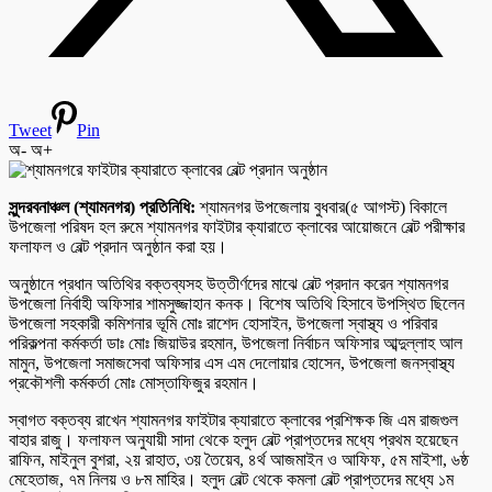
Tweet
Pin
অ-
অ+
সুন্দরবনাঞ্চল (শ্যামনগর) প্রতিনিধি:
শ্যামনগর উপজেলায় বুধবার(৫ আগস্ট) বিকালে
উপজেলা পরিষদ হল রুমে শ্যামনগর ফাইটার ক্যারাতে ক্লাবের আয়োজনে বেল্ট পরীক্ষার
ফলাফল ও বেল্ট প্রদান অনুষ্ঠান করা হয়।
অনুষ্ঠানে প্রধান অতিথির বক্তব্যসহ উত্তীর্ণদের মাঝে বেল্ট প্রদান করেন শ্যামনগর
উপজেলা নির্বাহী অফিসার শামসুজ্জাহান কনক। বিশেষ অতিথি হিসাবে উপস্থিত ছিলেন
উপজেলা সহকারী কমিশনার ভূমি মোঃ রাশেদ হোসাইন, উপজেলা স্বাস্থ্য ও পরিবার
পরিকল্পনা কর্মকর্তা ডাঃ মোঃ জিয়াউর রহমান, উপজেলা নির্বাচন অফিসার আব্দুল্লাহ আল
মামুন, উপজেলা সমাজসেবা অফিসার এস এম দেলোয়ার হোসেন, উপজেলা জনস্বাস্থ্য
প্রকৌশলী কর্মকর্তা মোঃ মোস্তাফিজুর রহমান।
স্বাগত বক্তব্য রাখেন শ্যামনগর ফাইটার ক্যারাতে ক্লাবের প্রশিক্ষক জি এম রাজগুল
বাহার রাজু। ফলাফল অনুযায়ী সাদা থেকে হলুদ বেল্ট প্রাপ্তদের মধ্যে প্রথম হয়েছেন
রাফিন, মাইনুল বুশরা, ২য় রাহাত, ৩য় তৈয়েব, ৪র্থ আজমাইন ও আফিফ, ৫ম মাইশা, ৬ষ্ঠ
মেহেতাজ, ৭ম নিলয় ও ৮ম মাহির। হলুদ বেল্ট থেকে কমলা বেল্ট প্রাপ্তদের মধ্যে ১ম