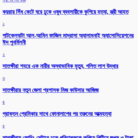
কয়রায় সিঁধ কেটে ঘরে ঢুকে ওষুধ ব্যবসায়ীকে কুপিয়ে হত্যা, স্ত্রী আহত
১
পাটকেলঘাটা আল-আমিন ফাজিল মাদ্রাসা অ্যালামনাই অ্যাসোসিয়েশনের
ঈদ পুনর্মিলনী
২
সাতক্ষীরা শহরে এক নারীর অস্বাভাবিক মৃত্যু, গলিত লাশ উদ্ধার
৩
সাতক্ষীরার নতুন জেলা প্রশাসক মিজ কাউসার আজিজ
৪
প্রাক্তন প্রেমিকার সাথে ফোনালাপের পর তরুনের আত্মহত্যা
৫
সাতক্ষীরায় কোচিং সেন্টারে ঢুকে পরিচালককে কুপিয়ে পিটিয়ে জখম ও টাকা