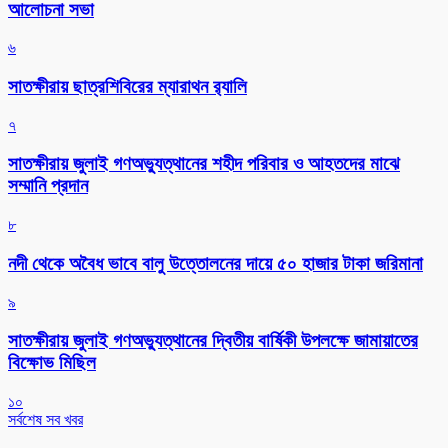
আলোচনা সভা
৬
সাতক্ষীরায় ছাত্রশিবিরের ম্যারাথন র‌্যালি
৭
সাতক্ষীরায় জুলাই গণঅভ্যুত্থানের শহীদ পরিবার ও আহতদের মাঝে
সম্মানি প্রদান
৮
নদী থেকে অবৈধ ভাবে বালু উত্তোলনের দায়ে ৫০ হাজার টাকা জরিমানা
৯
সাতক্ষীরায় জুলাই গণঅভ্যুত্থানের দ্বিতীয় বার্ষিকী উপলক্ষে জামায়াতের
বিক্ষোভ মিছিল
১০
সর্বশেষ সব খবর