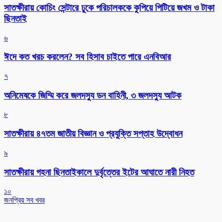
সাতক্ষীরায় কোচিং সেন্টারে ঢুকে পরিচালককে কুপিয়ে পিটিয়ে জখম ও টাকা
ছিনতাই
৬
ঈদে কত খরচ করলেন? সব হিসাব চাইতে পারে এনবিআর
৭
অনিমেষকে জিম্মি করে জলদস্যু ডন বাহিনী, ৩ জলদস্যু আটক
৮
সাতক্ষীরায় ৪৭তম জাতীয় বিজ্ঞান ও প্রযুক্তি সপ্তাহ উদ্বোধন
৯
সাতক্ষীরায় গহনা ছিনতাইকালে দুর্বৃত্তের ইটের আঘাতে নারী নিহত
১০
জনপ্রিয় সব খবর