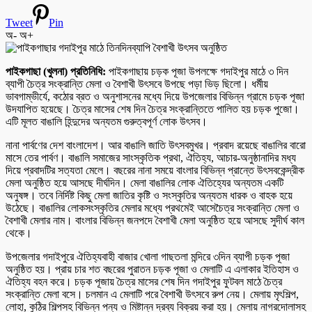
Tweet
Pin
অ-
অ+
পাইকগাছা (খুলনা) প্রতিনিধি:
পাইকগাছায় চড়ক পূজা উপলক্ষে গদাইপুর মাঠে ৩ দিন
ব্যাপী চৈত্র সংক্রান্তি মেলা ও বৈশাখী উৎসবে উপছে পড়া ভিড় ছিলো। ধর্মীয়
ভাবগাম্ভীর্যে, কঠোর ব্রত ও অনুশাসনের মধ্যে দিয়ে উপজেলার বিভিন্ন গ্রামে চড়ক পূজা
উদযাপিত হয়েছে। চৈত্র মাসের শেষ দিন চৈত্র সংক্রান্তিতে পালিত হয় চড়ক পুজো।
এটি মূলত বাঙালি হিন্দুদের অন্যতম গুরুত্বপূর্ণ লোক উৎসব।
নানা পার্বণের দেশ বাংলাদেশ। আর বাঙালি জাতি উৎসবমুখর। প্রবাদ রয়েছে বাঙালির বারো
মাসে তের পার্বণ। বাঙালি সমাজের সাংস্কৃতিক প্রথা, ঐতিহ্য, আচার-অনুষ্ঠানাদির মধ্য
দিয়ে প্রবাদটির সত্যতা মেলে। বছরের নানা সময়ে বাংলার বিভিন্ন প্রান্তে উৎসবকেন্দ্রীক
মেলা অনুষ্ঠিত হয়ে আসছে দীর্ঘদিন। মেলা বাঙালির লোক ঐতিহ্যের অন্যতম একটি
অনুষঙ্গ। তবে নির্দিষ্ট কিছু মেলা জাতির কৃষ্টি ও সংস্কৃতির অন্যতম ধারক ও বাহক হয়ে
উঠেছে। বাঙালির লোকসংস্কৃতির মেলার মধ্যে প্রথমেই আসেচৈত্র সংক্রান্তি মেলা ও
বৈশাখী মেলার নাম। বাংলার বিভিন্ন জনপদে বৈশাখী মেলা অনুষ্ঠিত হয়ে আসছে সুদীর্ঘ কাল
থেকে।
উপজেলার গদাইপুরে ঐতিহ্যবাহী বাজার খোলা গাছতলা মন্দিরে ৩দিন ব্যাপী চড়ক পূজা
অনুষ্ঠিত হয়। প্রায় চার শত বছরের পুরাতন চড়ক পূজা ও মেলাটি এ এলাকার ইতিহাস ও
ঐতিহ্য বহন করে। চড়ক পূজায় চৈত্র মাসের শেষ দিন গদাইপুর ফুটবল মাঠে চৈত্র
সংক্রান্তি মেলা বসে। চলমান এ মেলাটি পরে বৈশাখী উৎসবে রুপ নেয়। মেলায় মৃৎশিল্প,
লোহা, কুঠির শিল্পসহ বিভিন্ন পন্য ও মিষ্টান্ন দ্রব্য বিক্রয় করা হয়। মেলায় নাগরদোলাসহ