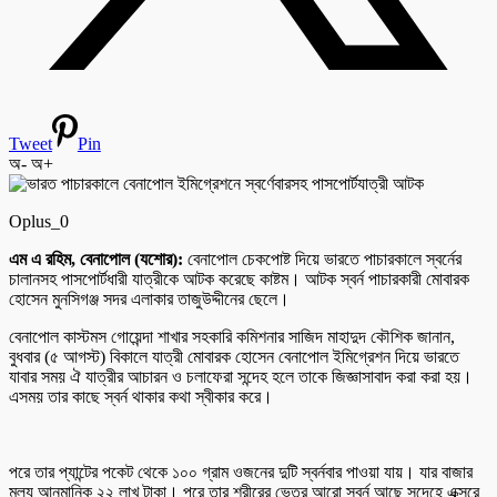
Tweet
Pin
অ-
অ+
Oplus_0
এম এ রহিম, বেনাপোল (যশোর):
বেনাপোল চেকপোষ্ট দিয়ে ভারতে পাচারকালে স্বর্নের
চালানসহ পাসপোর্টধারী যাত্রীকে আটক করেছে কাষ্টম। আটক স্বর্ন পাচারকারী মোবারক
হোসেন মুনসিগঞ্জ সদর এলাকার তাজুউদ্দীনের ছেলে।
বেনাপোল কাস্টমস গোয়েন্দা শাখার সহকারি কমিশনার সাজিদ মাহাদুদ কৌশিক জানান,
বুধবার (৫ আগস্ট) বিকালে যাত্রী মোবারক হোসেন বেনাপোল ইমিগ্রেশন দিয়ে ভারতে
যাবার সময় ঐ যাত্রীর আচারন ও চলাফেরা সন্দেহ হলে তাকে জিজ্ঞাসাবাদ করা করা হয়।
এসময় তার কাছে স্বর্ন থাকার কথা স্বীকার করে।
পরে তার প্যান্টের পকেট থেকে ১০০ গ্রাম ওজনের দুটি স্বর্নবার পাওয়া যায়। যার বাজার
মুল্য আনুমানিক ২২ লাখ টাকা। পরে তার শরীরের ভেতর আরো স্বর্ন আছে সন্দেহে এক্সরে