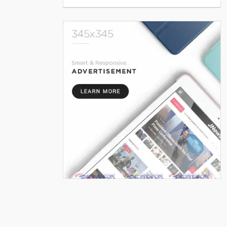
কলারোয়ার জয়নগরে সরকারি গাছ
আত্মসাতের চেষ্টা, এলাকাবাসীর
বাধার মুখে পন্ড
৫
আশাশুনিতে পৃথক অভিযানে ৩
আসামি গ্রেপ্তার
৬
ভোমরা বন্দর দিয়ে দুই দিনে এলো
৭১২ মেট্রিক টন কাঁচা মরিচ
৭
৭ আগস্ট: ন্যাশনাল লাইটহাউস ডে-
সমুদ্রপথের নীরব পথপ্রদর্শক
৮