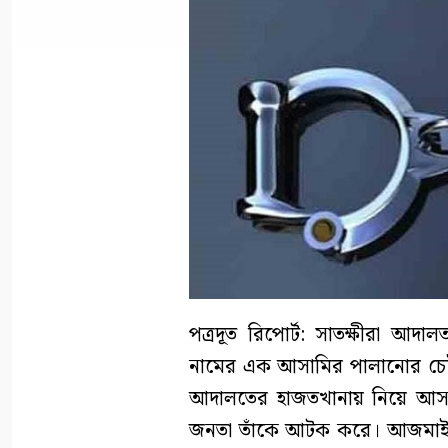
পত্রদূত রিপোর্ট: সাতক্ষীরা আ
নামের এক আসামির পালানোর চেষ্টা
আদালতের হাজতখানায় নিয়ে আসার
জনতা তাঁকে আটক করে। আজমাইন 