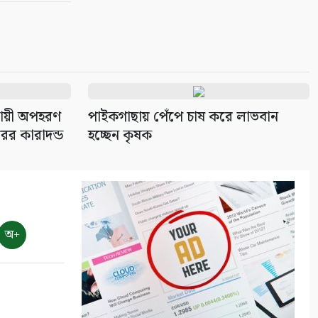
সায়ী অপহরণ
পাইকগাছায় পেঁপে চাষ করে লাভবান
ের কারাদন্ড
হচ্ছেন কৃষক
অ+