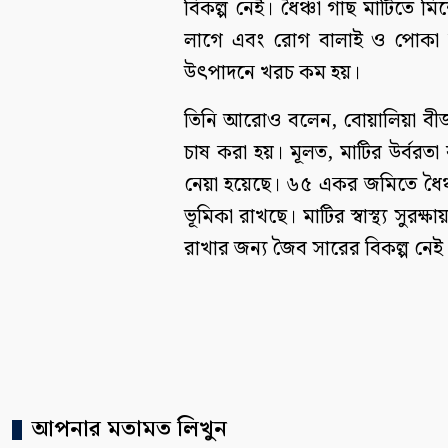
বিকল্প নেই। ধৈঞ্চা গাছ মাটিতে ম
লাগে এবং রোগ বালাই ও পোকা
উৎপাদনে খরচ কম হয়।
তিনি আরোও বলেন, বোয়ালিয়া বীজ উৎপ
চাষ করা হয়। মূলত, মাটির উর্বরতা
নেয়া হয়েছে। ৬৫ একর জমিতে ধৈঞ্চা চাষ
ভূমিকা রাখছে। মাটির স্বাস্থ্য সুর
রাখার জন্য জৈব সারের বিকল্প নেই
আপনার মতামত লিখুন