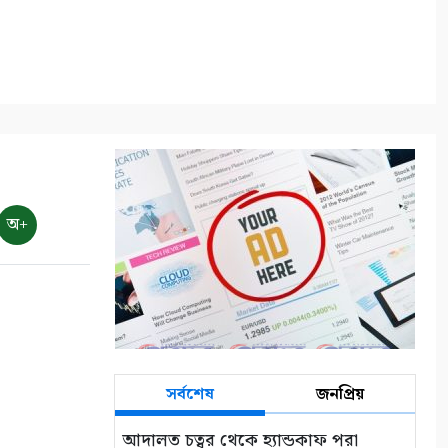
৭ আগস্ট: ন্যাশনাল লাইটহাউস
ডে-সমুদ্রপথের নীরব পথপ্রদর্শক
৮
শ্যামনগরে সিএনআরএসের
জলবায়ু সহনশীলতা বিষয়ক প্রকল্প
সভা
৯
অ+
শ্যামনগরে দুস্থ ও প্রতিবন্ধীদের
মাঝে অনুদানের চেক বিতরণ
১০
সর্বশেষ
জনপ্রিয়
আদালত চত্বর থেকে হ্যান্ডকাফ পরা