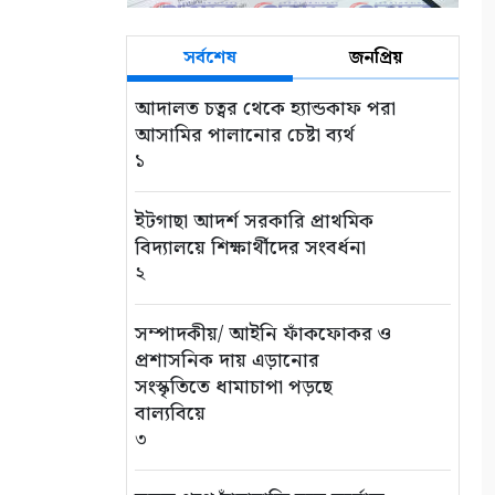
সর্বশেষ
জনপ্রিয়
আদালত চত্বর থেকে হ্যান্ডকাফ পরা
আসামির পালানোর চেষ্টা ব্যর্থ
১
ইটগাছা আদর্শ সরকারি প্রাথমিক
বিদ্যালয়ে শিক্ষার্থীদের সংবর্ধনা
২
সম্পাদকীয়/ আইনি ফাঁকফোকর ও
প্রশাসনিক দায় এড়ানোর
সংস্কৃতিতে ধামাচাপা পড়ছে
বাল্যবিয়ে
৩