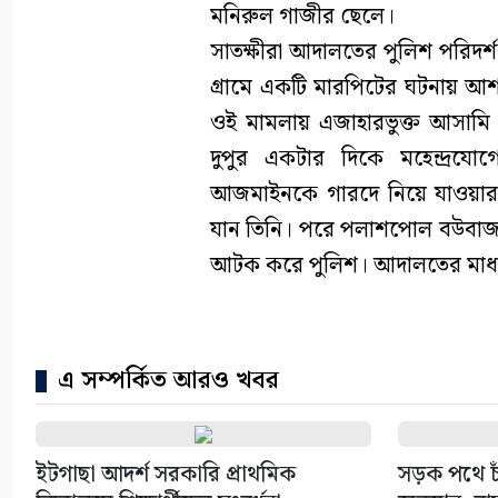
মনিরুল গাজীর ছেলে।
সাতক্ষীরা আদালতের পুলিশ পরিদর্শ
গ্রামে একটি মারপিটের ঘটনায় আ
ওই মামলায় এজাহারভুক্ত আসামি 
দুপুর একটার দিকে মহেন্দ্রয
আজমাইনকে গারদে নিয়ে যাওয়ার প
যান তিনি। পরে পলাশপোল বউবাজা
আটক করে পুলিশ। আদালতের মাধ্য
এ সম্পর্কিত আরও খবর
ইটগাছা আদর্শ সরকারি প্রাথমিক
সড়ক পথে চাঁ