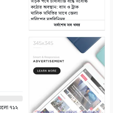
সড়ক পথে চাঁদাবাজি বন্ধে সর্বোচ্চ
কঠোর অবস্থান: বাস ও ট্রাক
মালিক সমিতির সাথে জেলা
পুলিশের মতবিনিময়
৪
সর্বশেষ সব খবর
কলারোয়ার জয়নগরে সরকারি গাছ
আত্মসাতের চেষ্টা, এলাকাবাসীর
বাধার মুখে পন্ড
৫
আশাশুনিতে পৃথক অভিযানে ৩
আসামি গ্রেপ্তার
৬
ভোমরা বন্দর দিয়ে দুই দিনে এলো
৭১২ মেট্রিক টন কাঁচা মরিচ
ে এলো ৭১২
৭