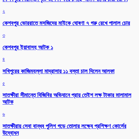
২
কেশবপুর ভোররাতে মসজিদের মাইকে ঘোষণা ৭ গরু রেখে পালাল চোর
৩
কেশবপুর ইয়াবাসহ আটক ১
৪
সখিপুরের কাজিমহল্লা মাদ্রাসায় ১১ বস্তা চাল দিলেন আলফা
৫
সাতক্ষীরা সীমান্তে বিজিবির অভিযানে প্রায় তেইশ লক্ষ টাকার মালামাল
আটক
৬
সাতক্ষীরায় সেবা বান্ধব পুলিশ গড়ে তোলার লক্ষ্যে প্রশিক্ষণ কোর্সের
উদ্বোধন