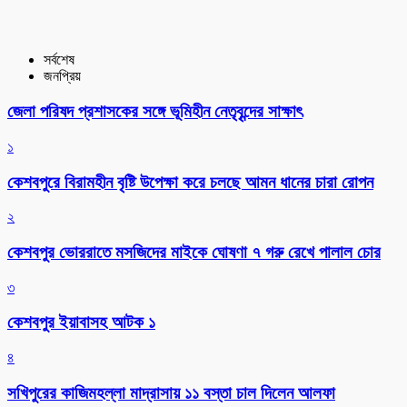
সর্বশেষ
জনপ্রিয়
জেলা পরিষদ প্রশাসকের সঙ্গে ভূমিহীন নেতৃবৃন্দের সাক্ষাৎ
১
কেশবপুরে বিরামহীন বৃষ্টি উপেক্ষা করে চলছে আমন ধানের চারা রোপন
২
কেশবপুর ভোররাতে মসজিদের মাইকে ঘোষণা ৭ গরু রেখে পালাল চোর
৩
কেশবপুর ইয়াবাসহ আটক ১
৪
সখিপুরের কাজিমহল্লা মাদ্রাসায় ১১ বস্তা চাল দিলেন আলফা