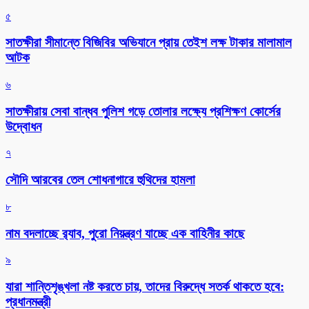
৫
সাতক্ষীরা সীমান্তে বিজিবির অভিযানে প্রায় তেইশ লক্ষ টাকার মালামাল
আটক
৬
সাতক্ষীরায় সেবা বান্ধব পুলিশ গড়ে তোলার লক্ষ্যে প্রশিক্ষণ কোর্সের
উদ্বোধন
৭
সৌদি আরবের তেল শোধনাগারে হুথিদের হামলা
৮
নাম বদলাচ্ছে র‌্যাব, পুরো নিয়ন্ত্রণ যাচ্ছে এক বাহিনীর কাছে
৯
যারা শান্তিশৃঙ্খলা নষ্ট করতে চায়, তাদের বিরুদ্ধে সতর্ক থাকতে হবে:
প্রধানমন্ত্রী