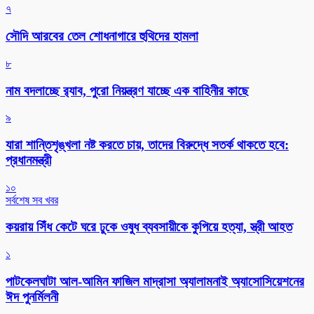
৭
সৌদি আরবের তেল শোধনাগারে হুথিদের হামলা
৮
নাম বদলাচ্ছে র‌্যাব, পুরো নিয়ন্ত্রণ যাচ্ছে এক বাহিনীর কাছে
৯
যারা শান্তিশৃঙ্খলা নষ্ট করতে চায়, তাদের বিরুদ্ধে সতর্ক থাকতে হবে:
প্রধানমন্ত্রী
১০
সর্বশেষ সব খবর
কয়রায় সিঁধ কেটে ঘরে ঢুকে ওষুধ ব্যবসায়ীকে কুপিয়ে হত্যা, স্ত্রী আহত
১
পাটকেলঘাটা আল-আমিন ফাজিল মাদ্রাসা অ্যালামনাই অ্যাসোসিয়েশনের
ঈদ পুনর্মিলনী