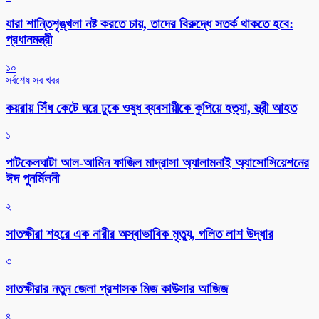
যারা শান্তিশৃঙ্খলা নষ্ট করতে চায়, তাদের বিরুদ্ধে সতর্ক থাকতে হবে:
প্রধানমন্ত্রী
১০
সর্বশেষ সব খবর
কয়রায় সিঁধ কেটে ঘরে ঢুকে ওষুধ ব্যবসায়ীকে কুপিয়ে হত্যা, স্ত্রী আহত
১
পাটকেলঘাটা আল-আমিন ফাজিল মাদ্রাসা অ্যালামনাই অ্যাসোসিয়েশনের
ঈদ পুনর্মিলনী
২
সাতক্ষীরা শহরে এক নারীর অস্বাভাবিক মৃত্যু, গলিত লাশ উদ্ধার
৩
সাতক্ষীরার নতুন জেলা প্রশাসক মিজ কাউসার আজিজ
৪