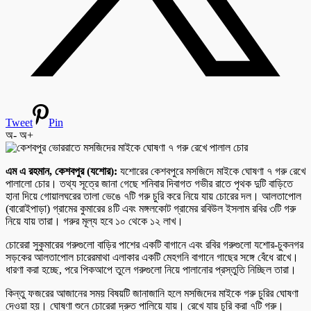
Tweet
Pin
অ-
অ+
এম এ রহমান, কেশবপুর (যশোর):
যশোরের কেশবপুরে মসজিদে মাইকে ঘোষণা ৭ গরু রেখে
পালালো চোর। তথ্য সূত্রে জানা গেছে শনিবার দিবাগত গভীর রাতে পৃথক দুটি বাড়িতে
হানা দিয়ে গোয়ালঘরের তালা ভেঙে ৭টি গরু চুরি করে নিয়ে যায় চোরের দল। আলতাপোল
(বারোইপাড়া) গ্রামের কুমারের ৪টি এবং মঙ্গলকোট গ্রামের রবিউল ইসলাম রবির ৩টি গরু
নিয়ে যায় তারা। গরুর মূল্য হবে ১০ থেকে ১২ লাখ।
চোরেরা সুকুমারের গরুগুলো বাড়ির পাশের একটি বাগানে এবং রবির গরুগুলো যশোর-চুকনগর
সড়কের আলতাপোল চারেরমাথা এলাকার একটি মেহগনি বাগানে গাছের সঙ্গে বেঁধে রাখে।
ধারণা করা হচ্ছে, পরে পিকআপে তুলে গরুগুলো নিয়ে পালানোর প্রস্তুতি নিচ্ছিল তারা।
কিন্তু ফজরের আজানের সময় বিষয়টি জানাজানি হলে মসজিদের মাইকে গরু চুরির ঘোষণা
দেওয়া হয়। ঘোষণা শুনে চোরেরা দ্রুত পালিয়ে যায়। রেখে যায় চুরি করা ৭টি গরু।