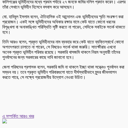
কালিগঞ্জের ভূমিহীনদের মধ্যে প্রথম পর্যায়ে ২৭ জনকে জমির দলিল প্রদান করেন। এরপর
তাঁরা সেখানে ভূমিহীন হিসেবে বসবাস করে আসছেন।
মো. হাবিবুল ইসলাম বলেন, ঐতিহাসিক ওই আন্দোলন এবং ভূমিহীনদের স্মৃতি সংরক্ষণ করা
প্রয়োজন। একই সঙ্গে ভূমিহীনদের অধিকার রক্ষার নামে কেউ যাতে কোনো ধরনের
বিশৃঙ্খলা বা অনাকাঙ্খিত পরিস্থিতি সৃষ্টি করতে না পারেন, সেদিকে সবাইকে সতর্ক থাকতে
হবে।
তিনি আরও বলেন, প্রকৃত ভূমিহীনদের নাম ব্যবহার করে কেউ যাতে ব্যক্তিস্বার্থে কোনো
অপতৎপরতা চালাতে না পারেন, সে বিষয়েও সতর্ক থাকা জরুরি। সাতক্ষীরায় এখনো
অনেক প্রকৃত ভূমিহীন পরিবার রয়েছে। সরকারি খাসজমি থাকলে নিয়ম অনুযায়ী তাঁদের
পুনর্বাসনের জন্য সরকারের কাছে দাবি জানানো হবে।
জেলা পরিষদের প্রশাসক বলেন, সরকারি জমি না থাকলে ইচ্ছা থাকা সত্ত্বেও পুনর্বাসন করা
সম্ভব নয়। তবে প্রকৃত ভূমিহীন পরিবারগুলো যাতে দীর্ঘস্থায়ীভাবে সুন্দর জীবনযাপন
করতে পারে, সে লক্ষ্যে প্রয়োজনীয় উদ্যোগ নেওয়া উচিত।
এ সম্পর্কিত আরও খবর