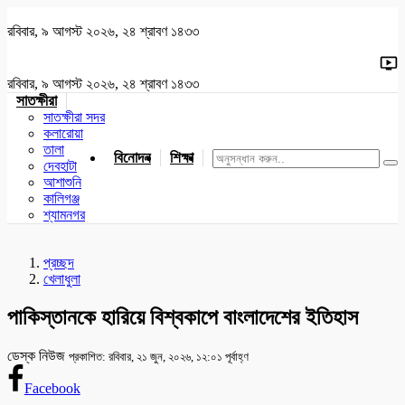
রবিবার, ৯ আগস্ট ২০২৬, ২৪ শ্রাবণ ১৪৩৩
রবিবার, ৯ আগস্ট ২০২৬, ২৪ শ্রাবণ ১৪৩৩
সাতক্ষীরা
সাতক্ষীরা সদর
কলারোয়া
তালা
বিনোদন
শিক্ষা
খেলাধুলা
জাতীয়
খুলনা
যশোর
দেবহাটা
আশাশুনি
কালিগঞ্জ
শ্যামনগর
প্রচ্ছদ
খেলাধুলা
পাকিস্তানকে হারিয়ে বিশ্বকাপে বাংলাদেশের ইতিহাস
ডেস্ক নিউজ
প্রকাশিত: রবিবার, ২১ জুন, ২০২৬, ১২:০১ পূর্বাহ্ণ
Facebook