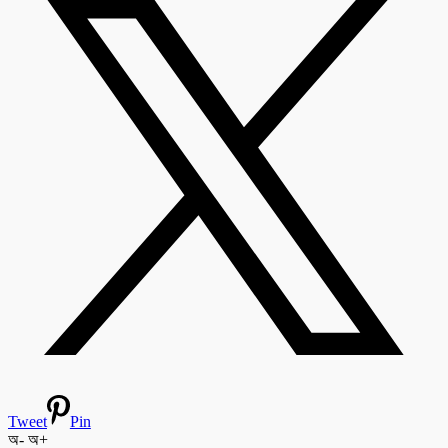
Tweet
Pin
অ-
অ+