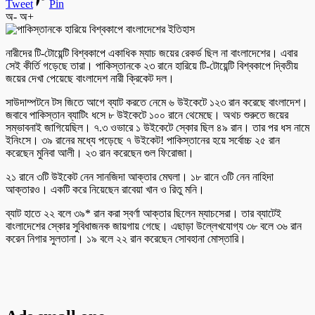
Tweet
Pin
অ-
অ+
নারীদের টি-টোয়েন্টি বিশ্বকাপে একাধিক ম্যাচ জয়ের রেকর্ড ছিল না বাংলাদেশের। এবার
সেই কীর্তি গড়েছে তারা। পাকিস্তানকে ২৩ রানে হারিয়ে টি-টোয়েন্টি বিশ্বকাপে দ্বিতীয়
জয়ের দেখা পেয়েছে বাংলাদেশ নারী ক্রিকেট দল।
সাউদাম্পটনে টস জিতে আগে ব্যাট করতে নেমে ৬ উইকেটে ১২৩ রান করেছে বাংলাদেশ।
জবাবে পাকিস্তান ব্যাটিং ধসে ৮ উইকেটে ১০০ রানে থেমেছে। অথচ শুরুতে জয়ের
সম্ভাবনাই জাগিয়েছিল। ৭.৩ ওভারে ১ উইকেটে স্কোর ছিল ৪৯ রান। তার পর ধস নামে
ইনিংসে। ৩৯ রানের মধ্যে পড়েছে ৭ উইকেট! পাকিস্তানের হয়ে সর্বোচ্চ ২৫ রান
করেছেন মুনিবা আলী। ২৩ রান করেছেন গুল ফিরোজা।
২১ রানে ৩টি উইকেট নেন সানজিদা আক্তার মেঘলা। ১৮ রানে ৩টি নেন নাহিদা
আক্তারও। একটি করে নিয়েছেন রাবেয়া খান ও রিতু মনি।
ব্যাট হাতে ২২ বলে ৩৯* রান করা স্বর্ণা আক্তার ছিলেন ম্যাচসেরা। তার ব্যাটেই
বাংলাদেশের স্কোর সুবিধাজনক জায়গায় গেছে। এছাড়া উল্লেখযোগ্য ৩৮ বলে ৩৬ রান
করেন নিগার সুলতানা। ১৯ বলে ২২ রান করেছেন সোবহানা মোস্তারি।