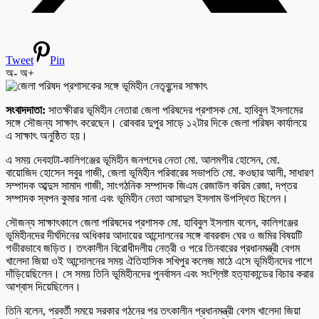
Tweet
Pin
অ-
অ+
সংবাদদাতা:
সাতক্ষীরার ভূমিহীন নেতারা জেলা পরিষদের প্রশাসক মো. হাবিবুল ইসলামের
সঙ্গে সৌজন্য সাক্ষাৎ করেছেন। রোববার দুপুর সাড়ে ১২টার দিকে জেলা পরিষদ কার্যালয়ে
এ সাক্ষাৎ অনুষ্ঠিত হয়।
এ সময় দেবহাটা-কালিগঞ্জের ভূমিহীন জনপদের নেতা মো. আলমগীর হোসেন, মো.
বায়োজিদ হোসেন সবুর গাজী, জেলা ভূমিহীন পরিবারের সভাপতি মো. কওছার আলী, সাধারণ
সম্পাদক আব্দুস সামাদ গাজী, সাংগঠনিক সম্পাদক জিএম রেজাউল করিম রেজা, দপ্তর
সম্পাদক স্বপন কুমার সানা এবং ভূমিহীন নেতা আসাদুল ইসলাম উপস্থিত ছিলেন।
সৌজন্য সাক্ষাৎকালে জেলা পরিষদের প্রশাসক মো. হাবিবুল ইসলাম বলেন, কালিগঞ্জের
ভূমিহীনদের দীর্ঘদিনের অধিকার আদায়ের আন্দোলনের সঙ্গে বাবরবাদ ঘের ও জমির বিষয়টি
গভীরভাবে জড়িত। তৎকালীন বিরোধীদলীয় নেত্রী ও পরে তিনবারের প্রধানমন্ত্রী বেগম
খালেদা জিয়া ওই আন্দোলনের সময় ঐতিহাসিক সখিপুর কলেজ মাঠে এসে ভূমিহীনদের পাশে
দাঁড়িয়েছিলেন। সে সময় তিনি ভূমিহীনদের পুনর্বাসন এবং সংশ্লিষ্ট হত্যাকান্ডের বিচার করার
আশ্বাস দিয়েছিলেন।
তিনি বলেন, পরবর্তী সময়ে সরকার গঠনের পর তৎকালীন প্রধানমন্ত্রী বেগম খালেদা জিয়া