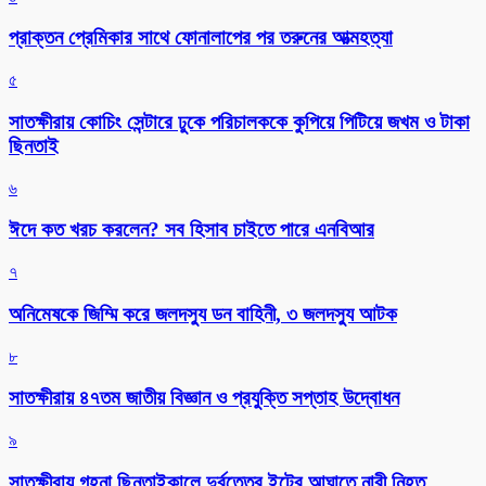
প্রাক্তন প্রেমিকার সাথে ফোনালাপের পর তরুনের আত্মহত্যা
৫
সাতক্ষীরায় কোচিং সেন্টারে ঢুকে পরিচালককে কুপিয়ে পিটিয়ে জখম ও টাকা
ছিনতাই
৬
ঈদে কত খরচ করলেন? সব হিসাব চাইতে পারে এনবিআর
৭
অনিমেষকে জিম্মি করে জলদস্যু ডন বাহিনী, ৩ জলদস্যু আটক
৮
সাতক্ষীরায় ৪৭তম জাতীয় বিজ্ঞান ও প্রযুক্তি সপ্তাহ উদ্বোধন
৯
সাতক্ষীরায় গহনা ছিনতাইকালে দুর্বৃত্তের ইটের আঘাতে নারী নিহত