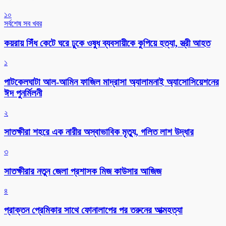
১০
সর্বশেষ সব খবর
কয়রায় সিঁধ কেটে ঘরে ঢুকে ওষুধ ব্যবসায়ীকে কুপিয়ে হত্যা, স্ত্রী আহত
১
পাটকেলঘাটা আল-আমিন ফাজিল মাদ্রাসা অ্যালামনাই অ্যাসোসিয়েশনের
ঈদ পুনর্মিলনী
২
সাতক্ষীরা শহরে এক নারীর অস্বাভাবিক মৃত্যু, গলিত লাশ উদ্ধার
৩
সাতক্ষীরার নতুন জেলা প্রশাসক মিজ কাউসার আজিজ
৪
প্রাক্তন প্রেমিকার সাথে ফোনালাপের পর তরুনের আত্মহত্যা