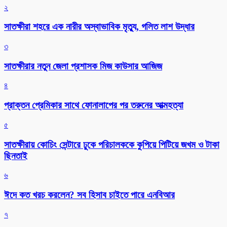
২
সাতক্ষীরা শহরে এক নারীর অস্বাভাবিক মৃত্যু, গলিত লাশ উদ্ধার
৩
সাতক্ষীরার নতুন জেলা প্রশাসক মিজ কাউসার আজিজ
৪
প্রাক্তন প্রেমিকার সাথে ফোনালাপের পর তরুনের আত্মহত্যা
৫
সাতক্ষীরায় কোচিং সেন্টারে ঢুকে পরিচালককে কুপিয়ে পিটিয়ে জখম ও টাকা
ছিনতাই
৬
ঈদে কত খরচ করলেন? সব হিসাব চাইতে পারে এনবিআর
৭