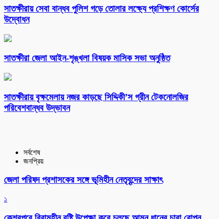
সাতক্ষীরায় সেবা বান্ধব পুলিশ গড়ে তোলার লক্ষ্যে প্রশিক্ষণ কোর্সের
উদ্বোধন
সাতক্ষীরা জেলা আইন-শৃঙ্খলা বিষয়ক মাসিক সভা অনুষ্ঠিত
সাতক্ষীরায় বৃক্ষমেলায় নজর কাড়ছে সিদ্দিকী’স গ্রীন টেকনোলজির
পরিবেশবান্ধব উদ্ভাবন
সর্বশেষ
জনপ্রিয়
জেলা পরিষদ প্রশাসকের সঙ্গে ভূমিহীন নেতৃবৃন্দের সাক্ষাৎ
১
কেশবপুরে বিরামহীন বৃষ্টি উপেক্ষা করে চলছে আমন ধানের চারা রোপন