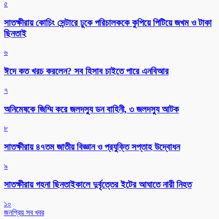
৫
সাতক্ষীরায় কোচিং সেন্টারে ঢুকে পরিচালককে কুপিয়ে পিটিয়ে জখম ও টাকা
ছিনতাই
৬
ঈদে কত খরচ করলেন? সব হিসাব চাইতে পারে এনবিআর
৭
অনিমেষকে জিম্মি করে জলদস্যু ডন বাহিনী, ৩ জলদস্যু আটক
৮
সাতক্ষীরায় ৪৭তম জাতীয় বিজ্ঞান ও প্রযুক্তি সপ্তাহ উদ্বোধন
৯
সাতক্ষীরায় গহনা ছিনতাইকালে দুর্বৃত্তের ইটের আঘাতে নারী নিহত
১০
জনপ্রিয় সব খবর