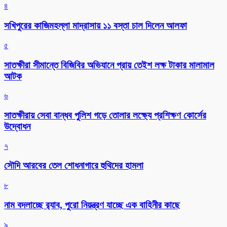
৪
সখিপুরের কাজিমহল্লা মাদ্রাসায় ১১ বস্তা চাল দিলেন আলফা
৫
সাতক্ষীরা সীমান্তে বিজিবির অভিযানে প্রায় তেইশ লক্ষ টাকার মালামাল
আটক
৬
সাতক্ষীরায় সেবা বান্ধব পুলিশ গড়ে তোলার লক্ষ্যে প্রশিক্ষণ কোর্সের
উদ্বোধন
৭
সৌদি আরবের তেল শোধনাগারে হুথিদের হামলা
৮
নাম বদলাচ্ছে র‌্যাব, পুরো নিয়ন্ত্রণ যাচ্ছে এক বাহিনীর কাছে
৯