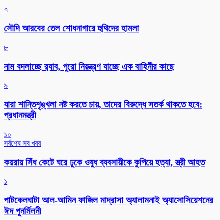
৭
সৌদি আরবের তেল শোধনাগারে হুথিদের হামলা
৮
নাম বদলাচ্ছে র‌্যাব, পুরো নিয়ন্ত্রণ যাচ্ছে এক বাহিনীর কাছে
৯
যারা শান্তিশৃঙ্খলা নষ্ট করতে চায়, তাদের বিরুদ্ধে সতর্ক থাকতে হবে:
প্রধানমন্ত্রী
১০
সর্বশেষ সব খবর
কয়রায় সিঁধ কেটে ঘরে ঢুকে ওষুধ ব্যবসায়ীকে কুপিয়ে হত্যা, স্ত্রী আহত
১
পাটকেলঘাটা আল-আমিন ফাজিল মাদ্রাসা অ্যালামনাই অ্যাসোসিয়েশনের
ঈদ পুনর্মিলনী