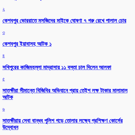
২
কেশবপুর ভোররাতে মসজিদের মাইকে ঘোষণা ৭ গরু রেখে পালাল চোর
৩
কেশবপুর ইয়াবাসহ আটক ১
৪
সখিপুরের কাজিমহল্লা মাদ্রাসায় ১১ বস্তা চাল দিলেন আলফা
৫
সাতক্ষীরা সীমান্তে বিজিবির অভিযানে প্রায় তেইশ লক্ষ টাকার মালামাল
আটক
৬
সাতক্ষীরায় সেবা বান্ধব পুলিশ গড়ে তোলার লক্ষ্যে প্রশিক্ষণ কোর্সের
উদ্বোধন