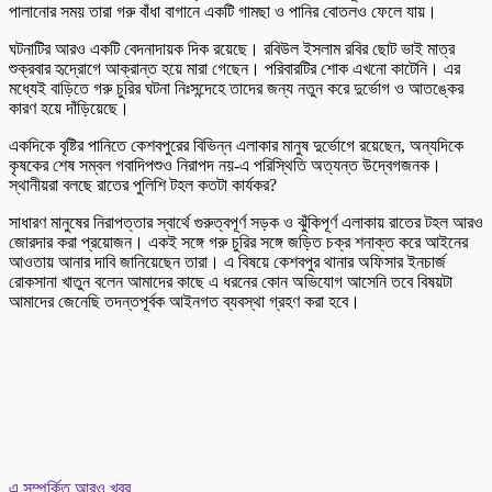
পালানোর সময় তারা গরু বাঁধা বাগানে একটি গামছা ও পানির বোতলও ফেলে যায়।
ঘটনাটির আরও একটি বেদনাদায়ক দিক রয়েছে। রবিউল ইসলাম রবির ছোট ভাই মাত্র
শুক্রবার হৃদ্রোগে আক্রান্ত হয়ে মারা গেছেন। পরিবারটির শোক এখনো কাটেনি। এর
মধ্যেই বাড়িতে গরু চুরির ঘটনা নিঃসন্দেহে তাদের জন্য নতুন করে দুর্ভোগ ও আতঙ্কের
কারণ হয়ে দাঁড়িয়েছে।
একদিকে বৃষ্টির পানিতে কেশবপুরের বিভিন্ন এলাকার মানুষ দুর্ভোগে রয়েছেন, অন্যদিকে
কৃষকের শেষ সম্বল গবাদিপশুও নিরাপদ নয়-এ পরিস্থিতি অত্যন্ত উদ্বেগজনক।
স্থানীয়রা বলছে রাতের পুলিশি টহল কতটা কার্যকর?
সাধারণ মানুষের নিরাপত্তার স্বার্থে গুরুত্বপূর্ণ সড়ক ও ঝুঁকিপূর্ণ এলাকায় রাতের টহল আরও
জোরদার করা প্রয়োজন। একই সঙ্গে গরু চুরির সঙ্গে জড়িত চক্র শনাক্ত করে আইনের
আওতায় আনার দাবি জানিয়েছেন তারা। এ বিষয়ে কেশবপুর থানার অফিসার ইনচার্জ
রোকসানা খাতুন বলেন আমাদের কাছে এ ধরনের কোন অভিযোগ আসেনি তবে বিষয়টা
আমাদের জেনেছি তদন্তপূর্বক আইনগত ব্যবস্থা গ্রহণ করা হবে।
এ সম্পর্কিত আরও খবর