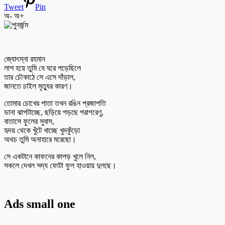
Tweet
Pin
অ-
অ+
জ্যোৎস্না রহমান
লাশ হয়ে তুমি যে ঘরে পড়েছিলে
তার চৌকাঠে সে এসে দাঁড়াল,
জানতে চাইল মৃত্যুর কারণ।
তোমার চোখের পাতা তখন রঙিন প্রজাপতি
ডানা ঝাপটাচ্ছে, ছড়িয়ে পড়ছে পরাগরেণু,
বাতাসে ফুলের সুবাস,
হৃদয় থেকে খুঁটে খাচ্ছে খুদকুঁড়ো
অথচ তুমি অনাহারে মরেছো।
সে একটানে কাফনের কাপড় খুলে নিল,
সকলে দেখল সদ্য ফোটা ফুল হাওয়ায় দুলছে।
Ads small one