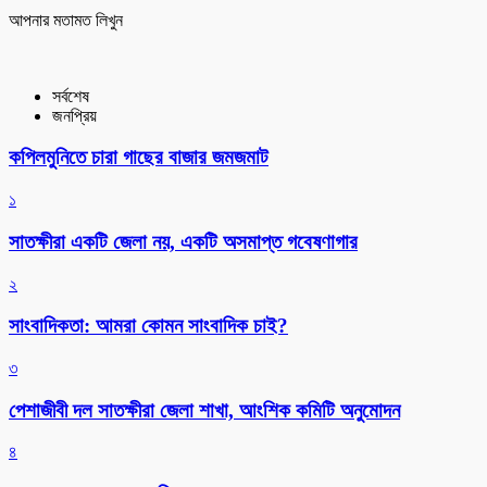
আপনার মতামত লিখুন
সর্বশেষ
জনপ্রিয়
কপিলমুনিতে চারা গাছের বাজার জমজমাট
১
সাতক্ষীরা একটি জেলা নয়, একটি অসমাপ্ত গবেষণাগার
২
সাংবাদিকতা: আমরা কোমন সাংবাদিক চাই?
৩
পেশাজীবী দল সাতক্ষীরা জেলা শাখা, আংশিক কমিটি অনুমোদন
৪