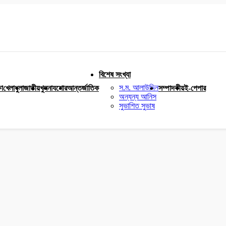
বিশেষ সংখ্যা
স.ম. আলাউদ্দিন
ষা
খেলাধুলা
জাতীয়
খুলনা
যশোর
আন্তর্জাতিক
সম্পাদকীয়
ই-পেপার
অন্যন্য আনিস
সুভাশিত সুভাষ