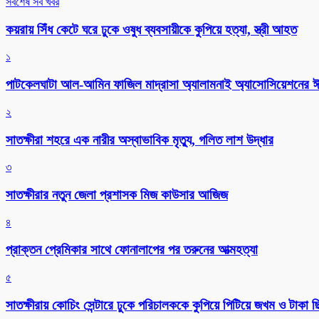
সর্বশেষ সব খবর
কয়রায় সিঁধ কেটে ঘরে ঢুকে ওষুধ ব্যবসায়ীকে কুপিয়ে হত্যা, স্ত্রী আহত
১
পাটকেলঘাটা আল-আমিন ফাজিল মাদ্রাসা অ্যালামনাই অ্যাসোসিয়েশনের ঈদ 
২
সাতক্ষীরা শহরে এক নারীর অস্বাভাবিক মৃত্যু, গলিত লাশ উদ্ধার
৩
সাতক্ষীরার নতুন জেলা প্রশাসক মিজ কাউসার আজিজ
৪
প্রাক্তন প্রেমিকার সাথে ফোনালাপের পর তরুনের আত্মহত্যা
৫
সাতক্ষীরায় কোচিং সেন্টারে ঢুকে পরিচালককে কুপিয়ে পিটিয়ে জখম ও টাকা 