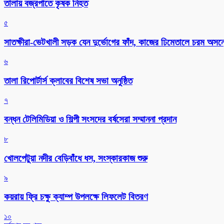
তালায় বজ্রপাতে কৃষক নিহত
৫
সাতক্ষীরা-ভেটখালী সড়ক যেন দুর্ভোগের ফাঁদ, কাজের ঢিমেতালে চরম অসন
৬
‎তালা রিপোর্টার্স ক্লাবের বিশেষ সভা অনুষ্ঠিত
৭
বন্ধন টেলিমিডিয়া ও শিল্পী সংসদের বর্ষসেরা সম্মাননা প্রদান
৮
খোলপেটুয়া নদীর বেড়িবাঁধে ধস, সংস্কারকাজ শুরু
৯
কয়রায় ফ্রি চক্ষু ক্যাম্প উপলক্ষে লিফলেট বিতরণ
১০