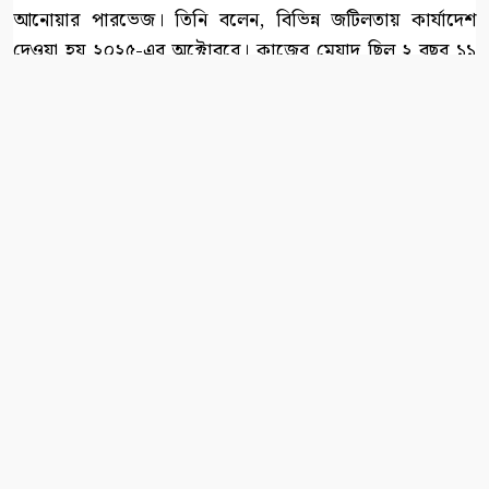
আনোয়ার পারভেজ। তিনি বলেন, বিভিন্ন জটিলতায় কার্যাদেশ
দেওয়া হয় ২০২৫-এর অক্টোবরে। কাজের মেয়াদ ছিল ২ বছর ১১
মাস অথচ বিভিন্ন প্রক্রিযায় সময় নষ্ট হয়েছে ২ বছর। ১১ মাসে
আমাদের কাজের অগ্রগতি শতকরা ৩২ ভাগ। এর মধ্যে বৈদ্যুতিক
পোলের জন্য ২ ও ৩ নং প্যাকেজের কাজের অগ্রগতি হচ্ছে না।
তিনি বলেন, ‘চলতি বছরের জুনে শেষ করার কথা থাকলেও তা শেষ
হয়নি। আশা করি ২০২৭ সালের জুনের মধ্যে সমুদয় কাজ শেষ
হবে। আর কাজ নিয়মিত মনিটরিং করা হয়।
২০২৫
patradoot
সর্বস্বত্ব সংরক্ষিত
Developed By :
Fahad Hossain