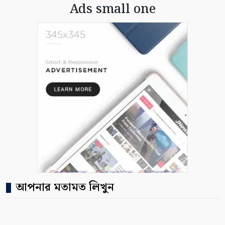
Ads small one
আপনার মতামত লিখুন