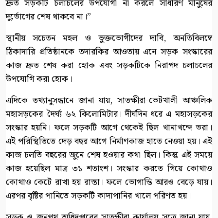
দ্রুত সড়কটি চলাচলের উপযোগী না করলে সাধারণ মানুষের
দুর্ভোগের শেষ থাকবে না।”
​স্থানীয় সচেতন মহল ও ভুক্তভোগীদের দাবি, অনতিবিলম্বে
ঠিকাদারি প্রতিষ্ঠানকে তদারকির আওতায় এনে সড়ক সংস্কারের
কাজ দ্রুত শেষ করা হোক এবং সড়কটিকে নিরাপদ চলাচলের
উপযোগি করা হোক।
এদিকে তথ্যানুসন্ধানে জানা যায়, সাতক্ষীরা-ভেটখালী আঞ্চলিক
মহাসড়কের দৈর্ঘ্য ৬২ কিলোমিটার। দীর্ঘদিন ধরে এ মহাসড়কের
সংস্কার হয়নি। ফলে সড়কটি আগে থেকেই ছিল খানাখন্দে ভরা।
এই পরিস্থিতিতে দেড় বছর আগে নির্মাণকাজ হাতে নেওয়া হয়। এই
কাজ চলতি বছরের জুনে শেষ হওয়ার কথা ছিল। কিন্তু এই সময়ে
কাজ হয়েছিল মাত্র ৩১ শতাংশ। সংস্কার করতে গিয়ে কোথাও
কোথাও কেটে রাখা হয় রাস্তা। ফলে ভোগান্তি আরও বেড়ে যায়।
এরপর বৃষ্টির পানিতে সড়কটি কাদাপানির খালে পরিণত হয়।
সড়ক ও জনপথ অধিদপ্তরের সাতক্ষীরা কার্যালয় সূত্রে জানা যায়,