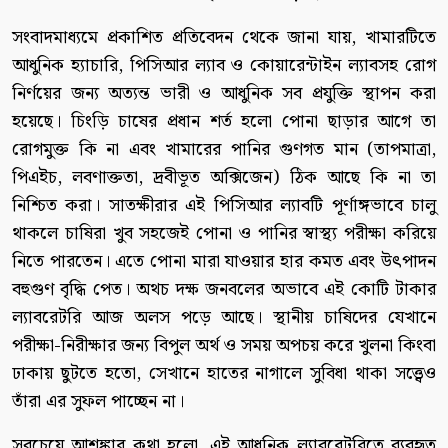
সংবাদমাধ্যমে প্রকাশিত প্রতিবেদন থেকে জানা যায়, খামারটিতে
আধুনিক হ্যাচারি, পিসিআর ল্যাব ও কোয়ারেন্টাইন ল্যাবসহ রোগ
নির্ণয়ের জন্য অত্যন্ত ভারী ও আধুনিক সব প্রযুক্তি স্থাপন করা
হয়েছে। চিংড়ি চাষের প্রধান শর্ত হলো পোনা ছাড়ার আগে তা
রোগমুক্ত কি না এবং খামারের পানির গুণগত মান (তাপমাত্রা,
পিএইচ, লবণাক্ততা, দ্রবীভূত অক্সিজেন) ঠিক আছে কি না তা
নিশ্চিত করা। সাতক্ষীরার এই পিসিআর ল্যাবটি পূর্ণাঙ্গভাবে চালু
থাকলে চাষিরা খুব সহজেই পোনা ও পানির স্বাস্থ্য পরীক্ষা করিয়ে
নিতে পারতেন। এতে পোনা মারা যাওয়ার হার কমত এবং উৎপাদন
বহুগুণ বৃদ্ধি পেত। অথচ দক্ষ জনবলের অভাবে এই কোটি টাকার
ল্যাবরেটরি আজ অলস পড়ে আছে। স্থানীয় চাষিদের যেখানে
পরীক্ষা-নিরীক্ষার জন্য বিপুল অর্থ ও সময় অপচয় করে খুলনা কিংবা
ঢাকায় ছুটতে হতো, সেখানে হাতের নাগালে সুবিধা থাকা সত্ত্বেও
তাঁরা এর সুফল পাচ্ছেন না।
সবচেয়ে আশঙ্কার কথা হলো, এই আধুনিক ল্যাবরেটরিতে ব্যবহৃত