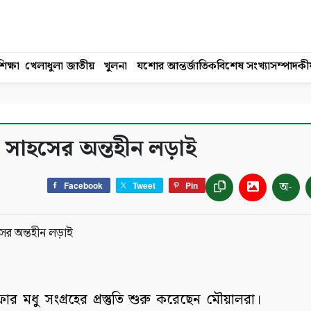
িক্ষা
খেলাধুলা
জাতীয়
খুলনা
যশোর
আন্তর্জাতিক
বিশেষ সংখ্যা
সম্পাদকী
কা ও সাহসের অন্তহীন লড়াই
অ-
Facebook
Tweet
Pin
ফার মধু সংগ্রহের প্রস্তুতি শুরু করেছেন মৌয়ালরা।