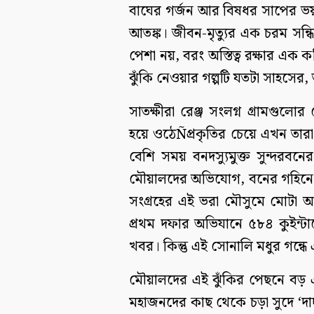
বাঘের গর্জন আর বিষধর সাপের ভ
আতঙ্ক। জীবন-মৃত্যুর এক চরম সন্ধি
পেশা নয়, বরং অস্তিত্ব রক্ষার এ
ঝুঁকি নেওয়ার গল্পটি যতটা সাহসের
সাতক্ষীরা রেঞ্জ সংলগ্ন গ্রামগুল
হয়ে ওঠেÑপ্রকৃতির চেয়ে এখন তা
বেশি সময় বনদস্যুমুক্ত সুন্দরবন
মৌয়ালদের অভিযোগ, বনের গহিনে দস
সংগ্রহের এই ভরা মৌসুমে মোটা অঙ
প্রথম দফার অভিযানে ৫৮৪ কুইন্টা
খবর। কিন্তু এই সোনালি মধুর গন্ধ
মৌয়ালদের এই ঝুঁকির পেছনে বড় 
মহাজনদের কাছ থেকে চড়া সুদে ‘দ