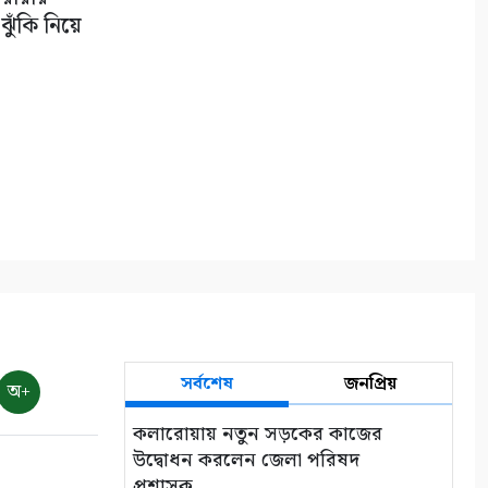
৯
ুঁকি নিয়ে
বাগআঁচড়ায় ৮ দলীয় ফুটবল
খেলায় টেংরা একাদশ চ্যাম্পিয়ন
১০
সর্বশেষ
জনপ্রিয়
অ+
কলারোয়ায় নতুন সড়কের কাজের
উদ্বোধন করলেন জেলা পরিষদ
প্রশাসক