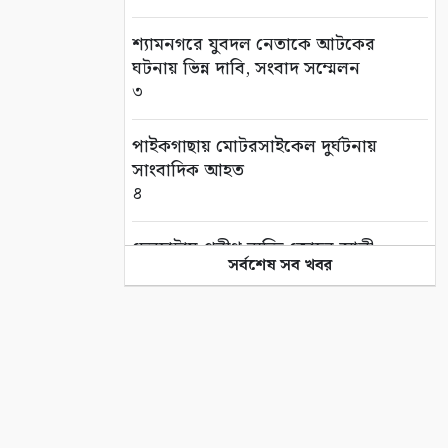
শ্যামনগরে যুবদল নেতাকে আটকের
ঘটনায় ভিন্ন দাবি, সংবাদ সম্মেলন
৩
পাইকগাছায় মোটরসাইকেল দুর্ঘটনায়
সাংবাদিক আহত
৪
দেবহাটায় প্রবীণ ব্যক্তি জোহর আলী
সর্বশেষ সব খবর
মোল্লার দাফন সম্পন্ন
৫
তালায় সৈয়দ উপল বখতের স্মরণে
দোয়া মাহফিল
৬