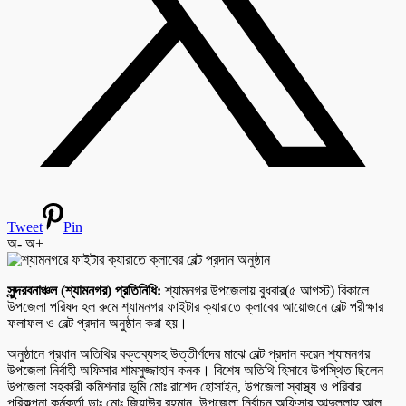
Tweet
Pin
অ-
অ+
সুন্দরবনাঞ্চল (শ্যামনগর) প্রতিনিধি:
শ্যামনগর উপজেলায় বুধবার(৫ আগস্ট) বিকালে
উপজেলা পরিষদ হল রুমে শ্যামনগর ফাইটার ক্যারাতে ক্লাবের আয়োজনে বেল্ট পরীক্ষার
ফলাফল ও বেল্ট প্রদান অনুষ্ঠান করা হয়।
অনুষ্ঠানে প্রধান অতিথির বক্তব্যসহ উত্তীর্ণদের মাঝে বেল্ট প্রদান করেন শ্যামনগর
উপজেলা নির্বাহী অফিসার শামসুজ্জাহান কনক। বিশেষ অতিথি হিসাবে উপস্থিত ছিলেন
উপজেলা সহকারী কমিশনার ভূমি মোঃ রাশেদ হোসাইন, উপজেলা স্বাস্থ্য ও পরিবার
পরিকল্পনা কর্মকর্তা ডাঃ মোঃ জিয়াউর রহমান, উপজেলা নির্বাচন অফিসার আব্দুল্লাহ আল