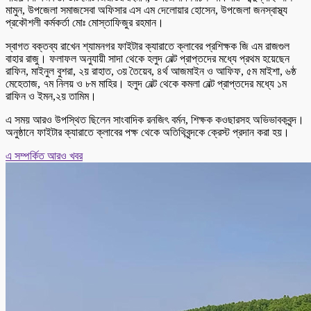
মামুন, উপজেলা সমাজসেবা অফিসার এস এম দেলোয়ার হোসেন, উপজেলা জনস্বাস্থ্য
প্রকৌশলী কর্মকর্তা মোঃ মোস্তাফিজুর রহমান।
স্বাগত বক্তব্য রাখেন শ্যামনগর ফাইটার ক্যারাতে ক্লাবের প্রশিক্ষক জি এম রাজগুল
বাহার রাজু। ফলাফল অনুযায়ী সাদা থেকে হলুদ বেল্ট প্রাপ্তদের মধ্যে প্রথম হয়েছেন
রাফিন, মাইনুল বুশরা, ২য় রাহাত, ৩য় তৈয়েব, ৪র্থ আজমাইন ও আফিফ, ৫ম মাইশা, ৬ষ্ঠ
মেহেতাজ, ৭ম নিলয় ও ৮ম মাহির। হলুদ বেল্ট থেকে কমলা বেল্ট প্রাপ্তদের মধ্যে ১ম
রাফিন ও ইমন,২য় তামিম।
এ সময় আরও উপস্থিত ছিলেন সাংবাদিক রনজিৎ বর্মন, শিক্ষক কওছারসহ অভিভাবকবৃন্দ।
অনুষ্ঠানে ফাইটার ক্যারাতে ক্লাবের পক্ষ থেকে অতিথিবৃন্দকে ক্রেস্ট প্রদান করা হয়।
এ সম্পর্কিত আরও খবর