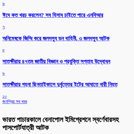
৬
ঈদে কত খরচ করলেন? সব হিসাব চাইতে পারে এনবিআর
৭
অনিমেষকে জিম্মি করে জলদস্যু ডন বাহিনী, ৩ জলদস্যু আটক
৮
সাতক্ষীরায় ৪৭তম জাতীয় বিজ্ঞান ও প্রযুক্তি সপ্তাহ উদ্বোধন
৯
সাতক্ষীরায় গহনা ছিনতাইকালে দুর্বৃত্তের ইটের আঘাতে নারী নিহত
১০
জনপ্রিয় সব খবর
ভারত পাচারকালে বেনাপোল ইমিগ্রেশনে স্বর্ণেবারসহ
পাসপোর্টযাত্রী আটক