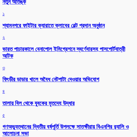
নতুন আতঙ্ক
১
শ্যামনগরে ফাইটার ক্যারাতে ক্লাবের বেল্ট প্রদান অনুষ্ঠান
২
ভারত পাচারকালে বেনাপোল ইমিগ্রেশনে স্বর্ণেবারসহ পাসপোর্টযাত্রী
আটক
৩
ফিংড়ীর ডাড়ার খালে অবৈধ নেটপাটা দেওয়ার অভিযোগ
৪
তালায় বিল থেকে যুবকের মৃতদেহ উদ্ধার
৫
গণঅভ্যুত্থানের দ্বিতীয় বর্ষপূর্তি উপলক্ষে সাতক্ষীরায় বিএনপির র‌্যালি ও
আলোচনা সভা