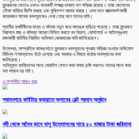
সুন্দরবনের ভেতরে এখনও কয়েকটি সশস্ত্র ডাকাত দল সক্রিয় রয়েছে। তারা জেলেদের
নৌকা থামিয়ে জিম্মি করছে এবং মুক্তিপণ আদায় করছে। এসব দলে আত্মসমর্পণকারী
কয়েকজন সাবেক বনদস্যুকেও দেখা গেছে বলে তাদের দাবি।
স্থানীয় বনজীবীদের মধ্যে এ ঘটনায় নতুন করে আতঙ্ক ছড়িয়ে পড়েছে। তারা সুন্দরবনে
নিরাপদে মাছ ও কাঁকড়া আহরণ নিশ্চিত করতে বন বিভাগ, কোস্টগার্ড ও আইনশৃঙ্খলা
রক্ষাকারী বাহিনীর নিয়মিত অভিযান জোরদারের দাবি জানিয়েছেন।
উল্লেখ্য, সাম্প্রতিক মাসগুলোতে সুন্দরবনে বনদস্যুদের পুনরায় সক্রিয় হওয়ার অভিযোগ
বিভিন্ন গণমাধ্যমেও উঠে এসেছে এবং সরকার এ বিষয়ে কঠোর অবস্থানের কথা
জানিয়েছে।
অভিযুক্ত ব্যক্তিদের সাথে মোবাইল ফোনে কথা বলার চেষ্টা করলেও তাদের সাথে কথা
বলা সম্ভব হয় নাই।
এ সম্পর্কিত আরও খবর
শ্যামনগরে ফাইটার ক্যারাতে ক্লাবের বেল্ট প্রদান অনুষ্ঠান
নদী থেকে অবৈধ ভাবে বালু উত্তোলনের দায়ে ৫০ হাজার টাকা জরিমানা