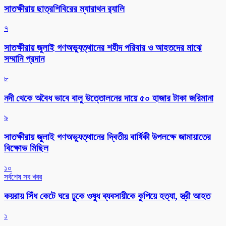
সাতক্ষীরায় ছাত্রশিবিরের ম্যারাথন র‌্যালি
৭
সাতক্ষীরায় জুলাই গণঅভ্যুত্থানের শহীদ পরিবার ও আহতদের মাঝে
সম্মানি প্রদান
৮
নদী থেকে অবৈধ ভাবে বালু উত্তোলনের দায়ে ৫০ হাজার টাকা জরিমানা
৯
সাতক্ষীরায় জুলাই গণঅভ্যুত্থানের দ্বিতীয় বার্ষিকী উপলক্ষে জামায়াতের
বিক্ষোভ মিছিল
১০
সর্বশেষ সব খবর
কয়রায় সিঁধ কেটে ঘরে ঢুকে ওষুধ ব্যবসায়ীকে কুপিয়ে হত্যা, স্ত্রী আহত
১