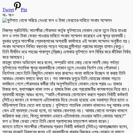
Tweet
Pin
অ-
অ+
নিজস্ব প্রতিনিধি: সাতক্ষীরা পৌরসভা কর্তৃক ফুটপাতের দোকান থেকে তুলে নিয়ে যাওয়া
ফল ও নগদ টাকা ফেরত পাওয়ার দাবিতে সংবাদ সম্মেলন করেছেন এক ক্ষুদ্র ব্যবসায়ী।
বুধবার দুপুরে সাতক্ষীরা প্রেসক্লাবের অস্থায়ী কার্যালয়ে এই সংবাদ সম্মেলন অনুষ্ঠিত হয়।
সংবাদ সম্মেলনে লিখিত বক্তব্য পড়েন শহরের মুন্সীপাড়া গ্রামের মাহমুদ হাসান (বাবু)।
তিনি দীর্ঘদিন ধরে শহরের পাকাপুল (ব্রিজ) এলাকার ফুটপাতে ফল বিক্রি করে জীবিকা নির্বাহ
করে আসছেন।
মাহমুদ হাসান অভিযোগ করে বলেন, সম্প্রতি থানা মোড় থেকে লাবণী মোড় পর্যন্ত
ফুটপাতের শতাধিক ক্ষুদ্র ব্যবসায়ীকে দোকান তুলে নেওয়ার নির্দেশ দেয় পৌরসভা।
নির্দেশনা মেনে তিনি কিছুদিন দোকান বন্ধ রাখলেও অন্য কাউকে উচ্ছেদ না করায় তিনি
আবারও দোকান বসাতে বাধ্য হন। গত মঙ্গলবার দুপুরে তিনি যোহরের নামাজ পড়তে
মসজিদে গেলে পৌরসভার কর্মীরা তাঁর অনুপস্থিতিতে দোকান থেকে প্রায় ৩০ হাজার
টাকার ফল, ক্যাশবাক্সে থাকা নগদ ৫ হাজার টাকা এবং প্রয়োজনীয় কাগজপত্র নিয়ে যান।
ব্যবসায়ী মাহমুদ আরও বলেন, “আমি পৌরসভায় যোগাযোগ করলে প্রধান নির্বাহী কর্মকর্তা
(সিইও) জানান যে ফলগুলো এতিমখানায় দিয়ে দেওয়া হয়েছে এবং দরখাস্ত দিয়ে ছাতা ও
দাঁড়িপাল্লা নিয়ে যেতে বলা হয়েছে। ফুটপাতে শতাধিক দোকান থাকলেও শুধু আমার ওপর
কেন এই ব্যবস্থা নেওয়া হলো, তা আমার বোধগম্য নয়। আমার কোনো অপরাধ থাকলে
জরিমানা করা যেত, কিন্তু মালামাল এভাবে এতিমখানায় দেওয়ার আইন কোথায় আছে?”
ফল ও টাকা ফেরত পেতে তিনি জেলা প্রশাসকের হস্তক্ষেপ কামনা করেন।
জানতে চাইলে সাতক্ষীরা পৌরসভার প্রধান নির্বাহী কর্মকর্তা (সিইও) আসাদুজ্জামান বলেন,
শহরের যানজট নিরসনের জন্য ওই ব্যবসায়ীকে বারবার ব্রিজের ওপর দোকান না বসাতে