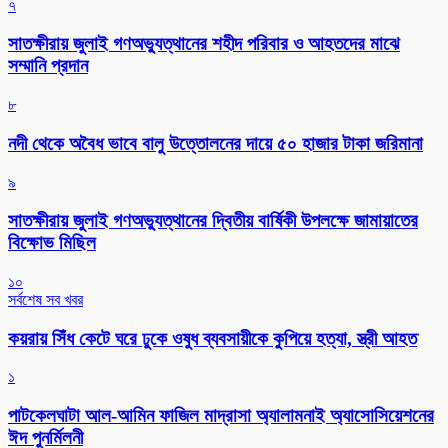
৭
সাতক্ষীরায় জুলাই গণঅভ্যুত্থানের শহীদ পরিবার ও আহতদের মাঝে
সম্মানি প্রদান
৮
নদী থেকে অবৈধ ভাবে বালু উত্তোলনের দায়ে ৫০ হাজার টাকা জরিমানা
৯
সাতক্ষীরায় জুলাই গণঅভ্যুত্থানের দ্বিতীয় বার্ষিকী উপলক্ষে জামায়াতের
বিক্ষোভ মিছিল
১০
সর্বশেষ সব খবর
কয়রায় সিঁধ কেটে ঘরে ঢুকে ওষুধ ব্যবসায়ীকে কুপিয়ে হত্যা, স্ত্রী আহত
১
পাটকেলঘাটা আল-আমিন ফাজিল মাদ্রাসা অ্যালামনাই অ্যাসোসিয়েশনের
ঈদ পুনর্মিলনী