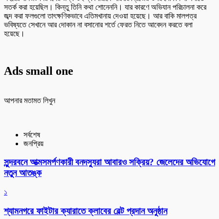
সতর্ক করা হয়েছিল। কিন্তু তিনি কথা শোনেননি। যার কারণে অভিযান পরিচালনা করে
জব্দ করা ফলগুলো তাৎক্ষণিকভাবে এতিমখানায় দেওয়া হয়েছে। আর বাকি মালপত্র
ভবিষ্যতে সেখানে আর দোকান না বসানোর শর্তে ফেরত নিতে আবেদন করতে বলা
হয়েছে।
Ads small one
আপনার মতামত লিখুন
সর্বশেষ
জনপ্রিয়
সুন্দরবনে আত্মসমর্পণকারী বনদস্যুরা আবারও সক্রিয়? জেলেদের অভিযোগে
নতুন আতঙ্ক
১
শ্যামনগরে ফাইটার ক্যারাতে ক্লাবের বেল্ট প্রদান অনুষ্ঠান