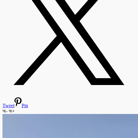
Tweet
Pin
অ-
অ+