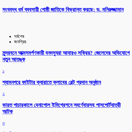
সংঘবদ্ধ ধর্ম ব্যবসায়ী গোষ্ঠী জাতিকে বিভ্রান্ত করছে: ড. মনিরুজ্জামান
সর্বশেষ
জনপ্রিয়
সুন্দরবনে আত্মসমর্পণকারী বনদস্যুরা আবারও সক্রিয়? জেলেদের অভিযোগে
নতুন আতঙ্ক
১
শ্যামনগরে ফাইটার ক্যারাতে ক্লাবের বেল্ট প্রদান অনুষ্ঠান
২
ভারত পাচারকালে বেনাপোল ইমিগ্রেশনে স্বর্ণেবারসহ পাসপোর্টযাত্রী
আটক
৩