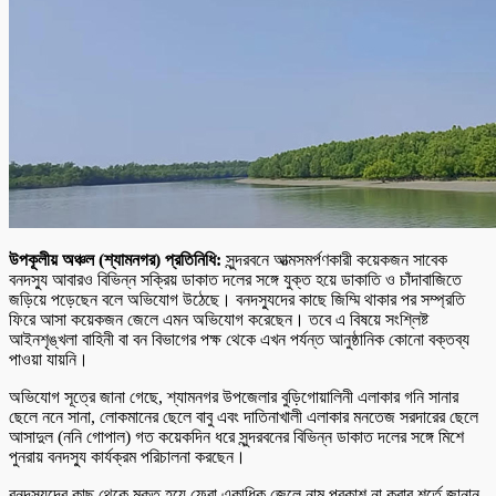
উপকূলীয় অঞ্চল (শ্যামনগর) প্রতিনিধি:
সুন্দরবনে আত্মসমর্পণকারী কয়েকজন সাবেক
বনদস্যু আবারও বিভিন্ন সক্রিয় ডাকাত দলের সঙ্গে যুক্ত হয়ে ডাকাতি ও চাঁদাবাজিতে
জড়িয়ে পড়েছেন বলে অভিযোগ উঠেছে। বনদস্যুদের কাছে জিম্মি থাকার পর সম্প্রতি
ফিরে আসা কয়েকজন জেলে এমন অভিযোগ করেছেন। তবে এ বিষয়ে সংশ্লিষ্ট
আইনশৃঙ্খলা বাহিনী বা বন বিভাগের পক্ষ থেকে এখন পর্যন্ত আনুষ্ঠানিক কোনো বক্তব্য
পাওয়া যায়নি।
অভিযোগ সূত্রে জানা গেছে, শ্যামনগর উপজেলার বুড়িগোয়ালিনী এলাকার গনি সানার
ছেলে ননে সানা, লোকমানের ছেলে বাবু এবং দাতিনাখালী এলাকার মনতেজ সরদারের ছেলে
আসাদুল (ননি গোপাল) গত কয়েকদিন ধরে সুন্দরবনের বিভিন্ন ডাকাত দলের সঙ্গে মিশে
পুনরায় বনদস্যু কার্যক্রম পরিচালনা করছেন।
বনদস্যুদের কাছ থেকে মুক্ত হয়ে ফেরা একাধিক জেলে নাম প্রকাশ না করার শর্তে জানান,