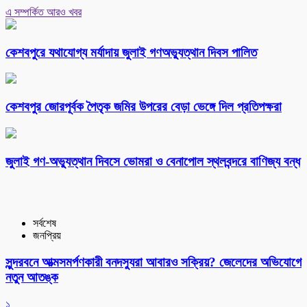
এ সম্পর্কিত আরও খবর
কেশবপুরে যথাযোগ্য মর্যাদায় জুলাই গণঅভ্যুত্থান দিবস পালিত
কেশবপুর জোরপূর্বক পৈতৃক জমির উপরের বেড়া ভেঙ্গে দিল প্রতিপক্ষরা
‎জুলাই গণ-অভ্যুত্থান দিবসে ভোমরা ও বেনাপোল স্থলবন্দরে বাণিজ্য বন্ধ
সর্বশেষ
জনপ্রিয়
সুন্দরবনে আত্মসমর্পণকারী বনদস্যুরা আবারও সক্রিয়? জেলেদের অভিযোগে
নতুন আতঙ্ক
১