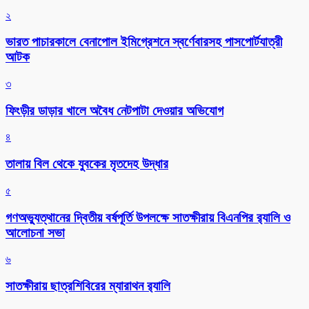
২
ভারত পাচারকালে বেনাপোল ইমিগ্রেশনে স্বর্ণেবারসহ পাসপোর্টযাত্রী
আটক
৩
ফিংড়ীর ডাড়ার খালে অবৈধ নেটপাটা দেওয়ার অভিযোগ
৪
তালায় বিল থেকে যুবকের মৃতদেহ উদ্ধার
৫
গণঅভ্যুত্থানের দ্বিতীয় বর্ষপূর্তি উপলক্ষে সাতক্ষীরায় বিএনপির র‌্যালি ও
আলোচনা সভা
৬
সাতক্ষীরায় ছাত্রশিবিরের ম্যারাথন র‌্যালি