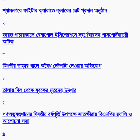
শ্যামনগরে ফাইটার ক্যারাতে ক্লাবের বেল্ট প্রদান অনুষ্ঠান
২
ভারত পাচারকালে বেনাপোল ইমিগ্রেশনে স্বর্ণেবারসহ পাসপোর্টযাত্রী
আটক
৩
ফিংড়ীর ডাড়ার খালে অবৈধ নেটপাটা দেওয়ার অভিযোগ
৪
তালায় বিল থেকে যুবকের মৃতদেহ উদ্ধার
৫
গণঅভ্যুত্থানের দ্বিতীয় বর্ষপূর্তি উপলক্ষে সাতক্ষীরায় বিএনপির র‌্যালি ও
আলোচনা সভা
৬