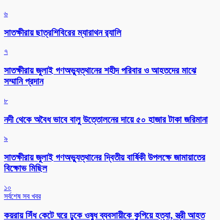
৬
সাতক্ষীরায় ছাত্রশিবিরের ম্যারাথন র‌্যালি
৭
সাতক্ষীরায় জুলাই গণঅভ্যুত্থানের শহীদ পরিবার ও আহতদের মাঝে
সম্মানি প্রদান
৮
নদী থেকে অবৈধ ভাবে বালু উত্তোলনের দায়ে ৫০ হাজার টাকা জরিমানা
৯
সাতক্ষীরায় জুলাই গণঅভ্যুত্থানের দ্বিতীয় বার্ষিকী উপলক্ষে জামায়াতের
বিক্ষোভ মিছিল
১০
সর্বশেষ সব খবর
কয়রায় সিঁধ কেটে ঘরে ঢুকে ওষুধ ব্যবসায়ীকে কুপিয়ে হত্যা, স্ত্রী আহত