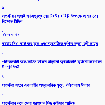
৯
সাতক্ষীরায় জুলাই গণঅভ্যুত্থানের দ্বিতীয় বার্ষিকী উপলক্ষে জামায়াতের
বিক্ষোভ মিছিল
১০
সর্বশেষ সব খবর
কয়রায় সিঁধ কেটে ঘরে ঢুকে ওষুধ ব্যবসায়ীকে কুপিয়ে হত্যা, স্ত্রী আহত
১
পাটকেলঘাটা আল-আমিন ফাজিল মাদ্রাসা অ্যালামনাই অ্যাসোসিয়েশনের
ঈদ পুনর্মিলনী
২
সাতক্ষীরা শহরে এক নারীর অস্বাভাবিক মৃত্যু, গলিত লাশ উদ্ধার
৩
সাতক্ষীরার নতুন জেলা প্রশাসক মিজ কাউসার আজিজ