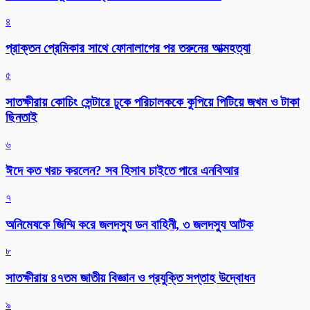
৪
প্রাক্তন প্রেমিকার সাথে ফোনালাপের পর তরুনের আত্মহত্যা
৫
সাতক্ষীরায় কোচিং সেন্টারে ঢুকে পরিচালককে কুপিয়ে পিটিয়ে জখম ও টাকা
ছিনতাই
৬
ঈদে কত খরচ করলেন? সব হিসাব চাইতে পারে এনবিআর
৭
অনিমেষকে জিম্মি করে জলদস্যু ডন বাহিনী, ৩ জলদস্যু আটক
৮
সাতক্ষীরায় ৪৭তম জাতীয় বিজ্ঞান ও প্রযুক্তি সপ্তাহ উদ্বোধন
৯