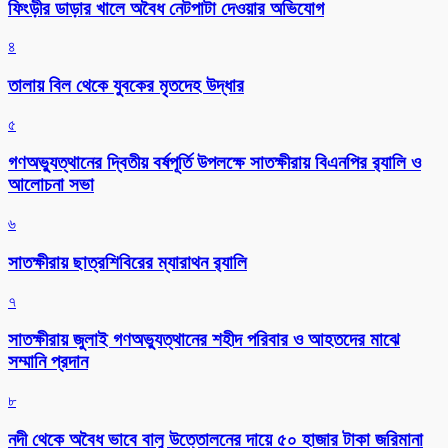
ফিংড়ীর ডাড়ার খালে অবৈধ নেটপাটা দেওয়ার অভিযোগ
৪
তালায় বিল থেকে যুবকের মৃতদেহ উদ্ধার
৫
গণঅভ্যুত্থানের দ্বিতীয় বর্ষপূর্তি উপলক্ষে সাতক্ষীরায় বিএনপির র‌্যালি ও
আলোচনা সভা
৬
সাতক্ষীরায় ছাত্রশিবিরের ম্যারাথন র‌্যালি
৭
সাতক্ষীরায় জুলাই গণঅভ্যুত্থানের শহীদ পরিবার ও আহতদের মাঝে
সম্মানি প্রদান
৮
নদী থেকে অবৈধ ভাবে বালু উত্তোলনের দায়ে ৫০ হাজার টাকা জরিমানা