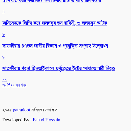
ঈদে কত খরচ করলেন? সব হিসাব চাইতে পারে এনবিআর
৭
অনিমেষকে জিম্মি করে জলদস্যু ডন বাহিনী, ৩ জলদস্যু আটক
৮
সাতক্ষীরায় ৪৭তম জাতীয় বিজ্ঞান ও প্রযুক্তি সপ্তাহ উদ্বোধন
৯
সাতক্ষীরায় গহনা ছিনতাইকালে দুর্বৃত্তের ইটের আঘাতে নারী নিহত
১০
জনপ্রিয় সব খবর
২০২৫
patradoot
সর্বস্বত্ব সংরক্ষিত
Developed By :
Fahad Hossain