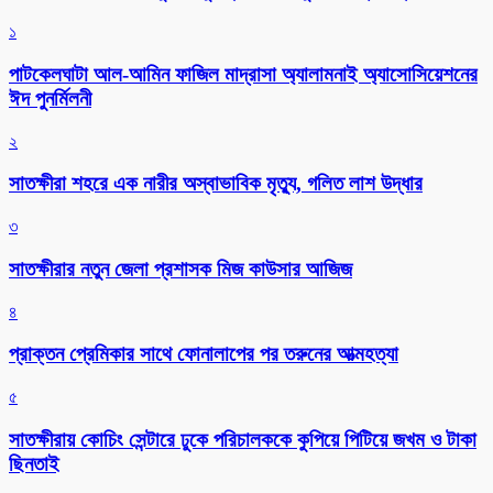
১
পাটকেলঘাটা আল-আমিন ফাজিল মাদ্রাসা অ্যালামনাই অ্যাসোসিয়েশনের
ঈদ পুনর্মিলনী
২
সাতক্ষীরা শহরে এক নারীর অস্বাভাবিক মৃত্যু, গলিত লাশ উদ্ধার
৩
সাতক্ষীরার নতুন জেলা প্রশাসক মিজ কাউসার আজিজ
৪
প্রাক্তন প্রেমিকার সাথে ফোনালাপের পর তরুনের আত্মহত্যা
৫
সাতক্ষীরায় কোচিং সেন্টারে ঢুকে পরিচালককে কুপিয়ে পিটিয়ে জখম ও টাকা
ছিনতাই