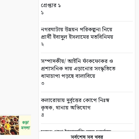
গ্রেপ্তার ১
১
নগরঘাটায় উন্নয়ন পরিকল্পনা নিয়ে
প্রার্থী ইবাদুল ইসলামের মতবিনিময়
২
সম্পাদকীয়/ আইনি ফাঁকফোকর ও
প্রশাসনিক দায় এড়ানোর সংস্কৃতিতে
ধামাচাপা পড়ছে বাল্যবিয়ে
৩
কলারোয়ায় দুর্বৃত্তের কোপে নিঃস্ব
কৃষক, থানায় অভিযোগ
৪
সড়ক পথে চাঁদাবাজি বন্ধে সর্বোচ্চ
সর্বশেষ সব খবর