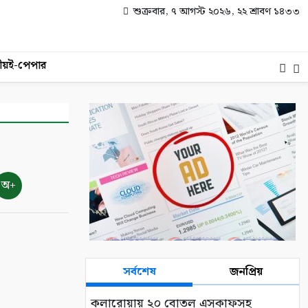
শুক্রবার, ৭ আগস্ট ২০২৬, ২২ শ্রাবণ ১৪৩৩
ীয়
ই-পেপার
অ+
সর্বশেষ
জনপ্রিয়
কলারোয়ায় ২০ বোতল এসকাফসহ