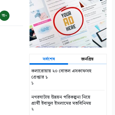
৭ আগস্ট: ন্যাশনাল লাইটহাউস ডে-
সমুদ্রপথের নীরব পথপ্রদর্শক
৯
অ+
শ্যামনগরে সিএনআরএসের জলবায়ু
সহনশীলতা বিষয়ক প্রকল্প সভা
১০
সর্বশেষ
জনপ্রিয়
কলারোয়ায় ২০ বোতল এসকাফসহ
গ্রেপ্তার ১
১
নগরঘাটায় উন্নয়ন পরিকল্পনা নিয়ে
প্রার্থী ইবাদুল ইসলামের মতবিনিময়
২