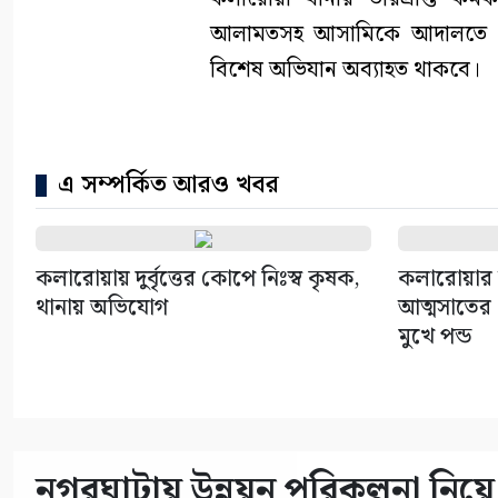
আলামতসহ আসামিকে আদালতে সোপ
বিশেষ অভিযান অব্যাহত থাকবে।
এ সম্পর্কিত আরও খবর
কলারোয়ায় দুর্বৃত্তের কোপে নিঃস্ব কৃষক,
কলারোয়ার 
থানায় অভিযোগ
আত্মসাতের চ
মুখে পন্ড
নগরঘাটায় উন্নয়ন পরিকল্পনা নিয়ে 