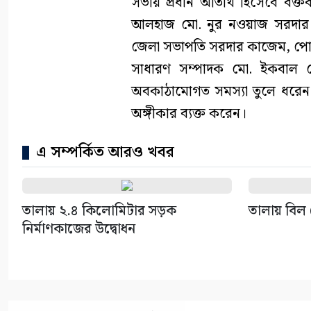
সভায় প্রধান অতিথি হিসেবে বক্তব্
আলহাজ মো. নুর নওয়াজ সরদার। অ
জেলা সভাপতি সরদার কাজেম, পো
সাধারণ সম্পাদক মো. ইকবাল হোস
অবকাঠামোগত সমস্যা তুলে ধরেন 
অঙ্গীকার ব্যক্ত করেন।
এ সম্পর্কিত আরও খবর
তালায় ২.৪ কিলোমিটার সড়ক
তালায় বিল 
নির্মাণকাজের উদ্বোধন