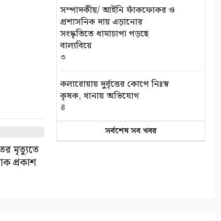
সভা
সম্পাদকীয়/ আইনি ফাঁকফোকর ও
১০
প্রশাসনিক দায় এড়ানোর
সংস্কৃতিতে ধামাচাপা পড়ছে
বাল্যবিয়ে
৩
কলারোয়ায় দুর্বৃত্তের কোপে নিঃস্ব
কৃষক, থানায় অভিযোগ
৪
সর্বশেষ সব খবর
সড়ক পথে চাঁদাবাজি বন্ধে সর্বোচ্চ
কঠোর অবস্থান: বাস ও ট্রাক
ের মৃত্যুতে
মালিক সমিতির সাথে জেলা
োক প্রকাশ
পুলিশের মতবিনিময়
৫
কলারোয়ার জয়নগরে সরকারি গাছ
আত্মসাতের চেষ্টা, এলাকাবাসীর