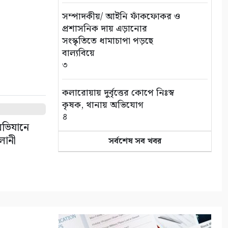
সম্পাদকীয়/ আইনি ফাঁকফোকর ও
প্রশাসনিক দায় এড়ানোর
সংস্কৃতিতে ধামাচাপা পড়ছে
বাল্যবিয়ে
৩
কলারোয়ায় দুর্বৃত্তের কোপে নিঃস্ব
কৃষক, থানায় অভিযোগ
৪
 অভিযানে
ালানী
সর্বশেষ সব খবর
সড়ক পথে চাঁদাবাজি বন্ধে সর্বোচ্চ
কঠোর অবস্থান: বাস ও ট্রাক
মালিক সমিতির সাথে জেলা
পুলিশের মতবিনিময়
৫
কলারোয়ার জয়নগরে সরকারি গাছ