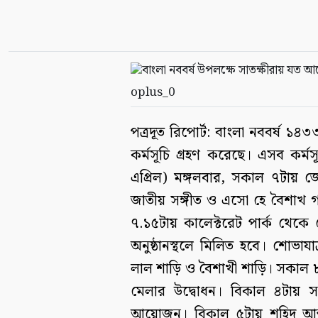
oplus_0
পত্রদূত রিপোর্ট: বাংলা নববর্ষ ১৪৩
কর্মসূচি গ্রহণ করেছে। এসব কর
এপ্রিল) মঙ্গলবার, সকাল ৭টায় জে
জাতীয় সঙ্গীত ও এসো হে বৈশাখ গা
৭.১৫টায় কালেক্টরেট পার্ক থেকে শ
অনুষ্ঠানস্থলে মিলিত হবে। শোভাযাত্
লাল শাড়ি ও বৈশাখী শাড়ি। সকাল ৮টা
মেলার উদ্বোধন। বিকাল ৪টায় সা
আয়োজন। বিকাল ৫টায় শহিদ আব্দুর 