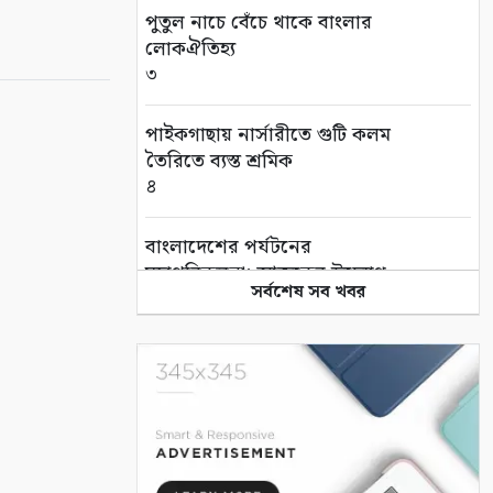
পুতুল নাচে বেঁচে থাকে বাংলার
লোকঐতিহ্য
৩
পাইকগাছায় নার্সারীতে গুটি কলম
তৈরিতে ব্যস্ত শ্রমিক
৪
বাংলাদেশের পর্যটনের
মহাপরিকল্পনা: আজকের উদ্যোগ,
সর্বশেষ সব খবর
আগামীর বাংলাদেশ
৫
বিশ্ব জুড়ে আদিবাসী জনগোষ্ঠী
ক্রমাগত ঝুঁকিতে
৬