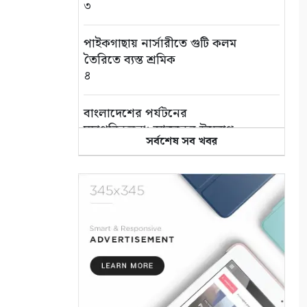
৩
পাইকগাছায় নার্সারীতে গুটি কলম
তৈরিতে ব্যস্ত শ্রমিক
৪
বাংলাদেশের পর্যটনের
মহাপরিকল্পনা: আজকের উদ্যোগ,
সর্বশেষ সব খবর
আগামীর বাংলাদেশ
৫
বিশ্ব জুড়ে আদিবাসী জনগোষ্ঠী
ক্রমাগত ঝুঁকিতে
৬
আন্তর্জাতিক আদিবাসী দিবস
২০২৬: বাংলাদেশের আদিবাসীদের
দূর্গম পথচলা