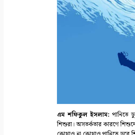
এম শফিকুল ইসলাম:
পানিতে ডু
শিশুরা। অসতর্কতার কারণে শিশুদের
কোথাও না কোথাও পানিতে ডুবে শি