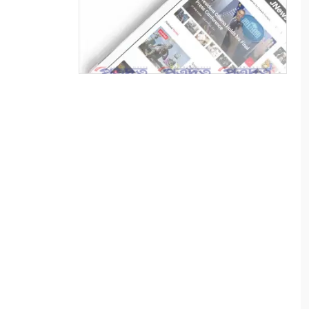
৭
সুন্দরবনে বাঘের আক্রমণে
ক্ষতিগ্রস্ত তিন পরিবারকে স্বাবলম্বী
করল আইএফএসডি ফাউন্ডেশন
৮
বেনাপোল পোর্ট থানা এলাকা
থেকে পরিত্যক্ত অবস্থায় ২টি
ককটেল সদৃশ বোমা উদ্ধার
৯
কলারোয়ায় ২০ বোতল এসকাফসহ
গ্রেপ্তার ১
১০