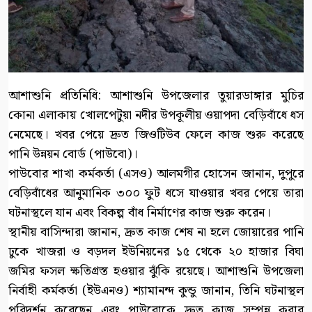
আশাশুনি প্রতিনিধি: আশাশুনি উপজেলার তুয়ারডাঙ্গার মুচির
কোনা এলাকায় খোলপেটুয়া নদীর উপকূলীয় ওয়াপদা বেড়িবাঁধে ধস
নেমেছে। খবর পেয়ে দ্রুত জিওটিউব ফেলে কাজ শুরু করেছে
পানি উন্নয়ন বোর্ড (পাউবো)।
পাউবোর শাখা কর্মকর্তা (এসও) আলমগীর হোসেন জানান, দুপুরে
বেড়িবাঁধের আনুমানিক ৩০০ ফুট ধসে যাওয়ার খবর পেয়ে তারা
ঘটনাস্থলে যান এবং বিকল্প বাঁধ নির্মাণের কাজ শুরু করেন।
স্থানীয় বাসিন্দারা জানান, দ্রুত কাজ শেষ না হলে জোয়ারের পানি
ঢুকে খাজরা ও বড়দল ইউনিয়নের ১৫ থেকে ২০ হাজার বিঘা
জমির ফসল ক্ষতিগ্রস্ত হওয়ার ঝুঁকি রয়েছে। আশাশুনি উপজেলা
নির্বাহী কর্মকর্তা (ইউএনও) শ্যামানন্দ কুন্ডু জানান, তিনি ঘটনাস্থল
পরিদর্শন করেছেন এবং পাউবোকে দ্রুত কাজ সম্পন্ন করার