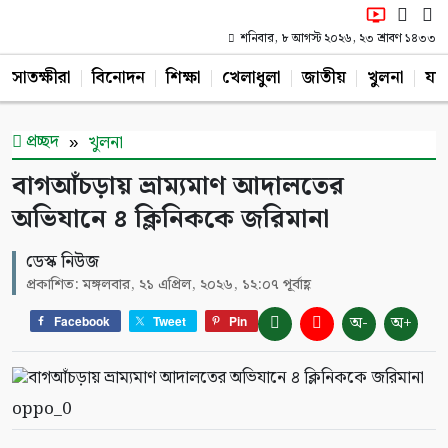
শনিবার, ৮ আগস্ট ২০২৬, ২৩ শ্রাবণ ১৪৩৩
সাতক্ষীরা
বিনোদন
শিক্ষা
খেলাধুলা
জাতীয়
খুলনা
যশ
প্রচ্ছদ
খুলনা
বাগআঁচড়ায় ভ্রাম্যমাণ আদালতের
অভিযানে ৪ ক্লিনিককে জরিমানা
ডেস্ক নিউজ
প্রকাশিত: মঙ্গলবার, ২১ এপ্রিল, ২০২৬, ১২:০৭ পূর্বাহ্ণ
অ-
অ+
Facebook
Tweet
Pin
oppo_0