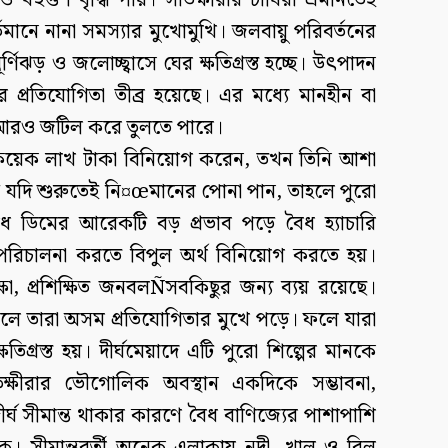
বহুগুণ বৃদ্ধি পায়। সাতক্ষীরার চাষিরা এমনিতেই
্তমানে নানা সমস্যার মুখোমুখি। জলবায়ু পরিবর্তনের
্ণিঝড় ও জলোচ্ছ্বাসে ঘের ক্ষতিগ্রস্ত হচ্ছে। উৎপাদন
 প্রতিযোগিতা তীব্র হয়েছে। এর মধ্যে মানহীন বা
ে আরও জটিল করে তুলতে পারে।
য়েক লাখ টাকা বিনিয়োগ করেন, তখন তিনি আশা
 যদি শুরুতেই নি¤œমানের পোনা পান, তাহলে পুরো
ধ ডিমের আরেকটি বড় প্রভাব পড়ে বৈধ হ্যাচারি
 পরিচালনা করতে বিপুল অর্থ বিনিয়োগ করতে হয়।
 পরীক্ষা, প্রশিক্ষিত জনবলÑসবকিছুর জন্য ব্যয় রয়েছে।
লে তারা অসম প্রতিযোগিতার মুখে পড়ে। ফলে যারা
তিগ্রস্ত হয়। দীর্ঘমেয়াদে এটি পুরো শিল্পের মানকে
্ষীরার ভৌগোলিক অবস্থান একদিকে সম্ভাবনা,
দীর্ঘ সীমান্ত থাকার কারণে বৈধ বাণিজ্যের পাশাপাশি