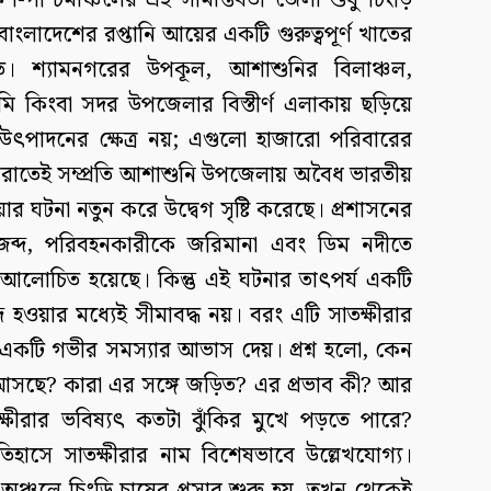
ণ-পশ্চিমাঞ্চলের এই সীমান্তবর্তী জেলা শুধু চিংড়ি
ংলাদেশের রপ্তানি আয়ের একটি গুরুত্বপূর্ণ খাতের
িত। শ্যামনগরের উপকূল, আশাশুনির বিলাঞ্চল,
মি কিংবা সদর উপজেলার বিস্তীর্ণ এলাকায় ছড়িয়ে
 উৎপাদনের ক্ষেত্র নয়; এগুলো হাজারো পরিবারের
্ষীরাতেই সম্প্রতি আশাশুনি উপজেলায় অবৈধ ভারতীয়
ার ঘটনা নতুন করে উদ্বেগ সৃষ্টি করেছে। প্রশাসনের
ব্দ, পরিবহনকারীকে জরিমানা এবং ডিম নদীতে
ে আলোচিত হয়েছে। কিন্তু এই ঘটনার তাৎপর্য একটি
 হওয়ার মধ্যেই সীমাবদ্ধ নয়। বরং এটি সাতক্ষীরার
া একটি গভীর সমস্যার আভাস দেয়। প্রশ্ন হলো, কেন
 আসছে? কারা এর সঙ্গে জড়িত? এর প্রভাব কী? আর
ীরার ভবিষ্যৎ কতটা ঝুঁকির মুখে পড়তে পারে?
িহাসে সাতক্ষীরার নাম বিশেষভাবে উল্লেখযোগ্য।