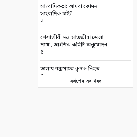
সাংবাদিকতা: আমরা কোমন
সাংবাদিক চাই?
৩
পেশাজীবী দল সাতক্ষীরা জেলা
শাখা, আংশিক কমিটি অনুমোদন
৪
তালায় বজ্রপাতে কৃষক নিহত
৫
সর্বশেষ সব খবর
সাতক্ষীরা-ভেটখালী সড়ক যেন
দুর্ভোগের ফাঁদ, কাজের ঢিমেতালে
চরম অসন্তোষ
৬
‎তালা রিপোর্টার্স ক্লাবের বিশেষ সভা