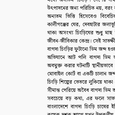
মধ্যে অন্যতম ‘চিংড়ি’। দেশের দক্ষি
উৎপাদনের জন্য পরিচিত নয়, বরং বা
অন্যতম ভিত্তি হিসেবেও বিবেচ
কালীগঞ্জের ঘের, দেবহাটার জলাভূ
থাকা অসংখ্য চিংড়িঘের শুধু মাছ
জীবন-জীবিকার কেন্দ্র। সেই সাতক
বাগদা চিংড়ির ফুটানো ডিম জব্দ হওয়
অভিযানে আট পলি বাগদা ডিম জ
অবমুক্ত করার ঘটনাটি স্থানীয়ভাব
মোবাইল কোর্ট বা একটি চালান জব্দ
চিংড়ি শিল্পের ভেতরে লুকিয়ে থাক
সীমান্ত পেরিয়ে অবৈধ বাগদা ডিম
সবচেয়ে বড় কথা, এর ফলে সাতক্ষ
বাংলাদেশে বাগদা চিংড়ি চাষের ইত