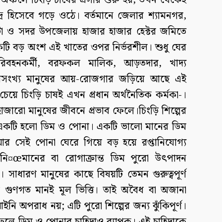
চলে চিংড়ি চাষের প্রসার শুরু হয়, তখন থেকেই
্দ্র হিসেবে গড়ে ওঠে। বর্তমানে জেলার শ্যামনগর,
াটা ও সদর উপজেলায় হাজার হাজার হেক্টর জমিতে
 একটি বড় অংশ এই খাতের ওপর নির্ভরশীল। শুধু ঘের
রিবহনকর্মী, বরফকল মালিক, আড়তদার, খাদ্য
য়ীÑঅসংখ্য মানুষের আয়-রোজগার জড়িয়ে আছে এই
 চেয়ে চিংড়ি চাষই এখন প্রধান অর্থনৈতিক কর্মকা-।
হাজারো মানুষের জীবনে প্রভাব ফেলে।চিংড়ি শিল্পের
োর একটি হলো ডিম ও পোনা। একটি ভালো মানের ডিম
আর সেই পোনা ঘেরে গিয়ে বড় হয়ে রপ্তানিযোগ্য
নি¤œমানের বা রোগাক্রান্ত ডিম পুরো উৎপাদন
ে। সাধারণ মানুষের কাছে বিষয়টি তেমন গুরুত্বপূর্ণ
র গুণগত মানই মূল ভিত্তি। তাই অবৈধ বা অজানা
নি অপরাধ নয়; এটি পুরো শিল্পের জন্য ঝুঁকিপূর্ণ।