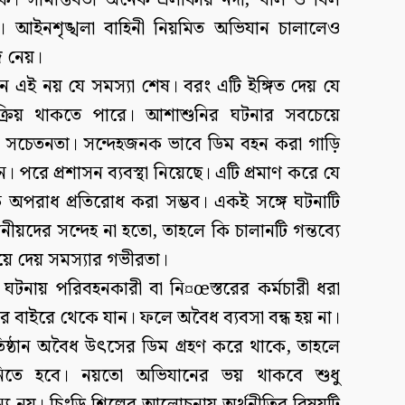
ে। সীমান্তবর্তী অনেক এলাকায় নদী, খাল ও বিল
 আইনশৃঙ্খলা বাহিনী নিয়মিত অভিযান চালালেও
ে নেয়।
এই নয় যে সমস্যা শেষ। বরং এটি ইঙ্গিত দেয় যে
রিয় থাকতে পারে। আশাশুনির ঘটনার সবচেয়ে
ের সচেতনতা। সন্দেহজনক ভাবে ডিম বহন করা গাড়ি
। পরে প্রশাসন ব্যবস্থা নিয়েছে। এটি প্রমাণ করে যে
পরাধ প্রতিরোধ করা সম্ভব। একই সঙ্গে ঘটনাটি
নীয়দের সন্দেহ না হতো, তাহলে কি চালানটি গন্তব্যে
খিয়ে দেয় সমস্যার গভীরতা।
টনায় পরিবহনকারী বা নি¤œস্তরের কর্মচারী ধরা
ঁয়ার বাইরে থেকে যান। ফলে অবৈধ ব্যবসা বন্ধ হয় না।
্রতিষ্ঠান অবৈধ উৎসের ডিম গ্রহণ করে থাকে, তাহলে
া নিতে হবে। নয়তো অভিযানের ভয় থাকবে শুধু