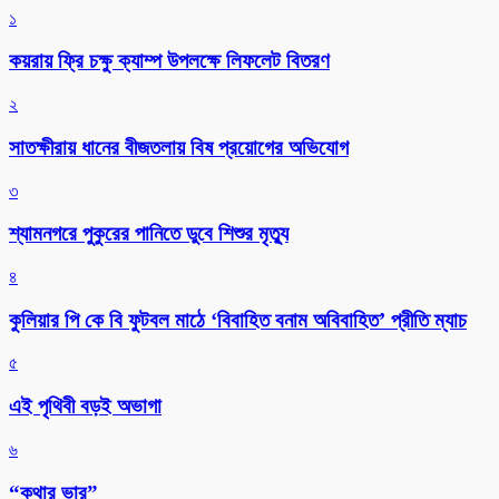
১
কয়রায় ফ্রি চক্ষু ক্যাম্প উপলক্ষে লিফলেট বিতরণ
২
সাতক্ষীরায় ধানের বীজতলায় বিষ প্রয়োগের অভিযোগ
৩
শ্যামনগরে পুকুরের পানিতে ডুবে শিশুর মৃত্যু
৪
কুলিয়ার পি কে বি ফুটবল মাঠে ‘বিবাহিত বনাম অবিবাহিত’ প্রীতি ম্যাচ
৫
এই পৃথিবী বড়ই অভাগা
৬
“কথার ভার”