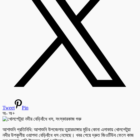
Tweet
Pin
অ-
অ+
আশাশুনি প্রতিনিধি: আশাশুনি উপজেলার তুয়ারডাঙ্গার মুচির কোনা এলাকায় খোলপেটুয়া
নদীর উপকূলীয় ওয়াপদা বেড়িবাঁধে ধস নেমেছে। খবর পেয়ে দ্রুত জিওটিউব ফেলে কাজ