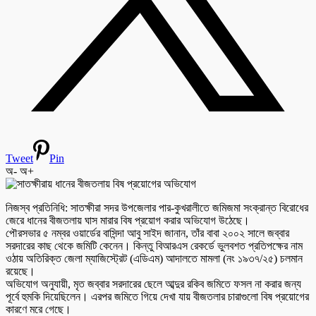
Tweet
Pin
অ-
অ+
নিজস্ব প্রতিনিধি: সাতক্ষীরা সদর উপজেলার পার-কুখরালীতে জমিজমা সংক্রান্ত বিরোধের
জেরে ধানের বীজতলায় ঘাস মারার বিষ প্রয়োগ করার অভিযোগ উঠেছে।
পৌরসভার ৫ নম্বর ওয়ার্ডের বাসিন্দা আবু সাইদ জানান, তাঁর বাবা ২০০২ সালে জব্বার
সরদারের কাছ থেকে জমিটি কেনেন। কিন্তু বিআরএস রেকর্ডে ভুলবশত প্রতিপক্ষের নাম
ওঠায় অতিরিক্ত জেলা ম্যাজিস্ট্রেট (এডিএম) আদালতে মামলা (নং ১৯৩৭/২৫) চলমান
রয়েছে।
অভিযোগ অনুযায়ী, মৃত জব্বার সরদারের ছেলে আব্দুর রকিব জমিতে ফসল না করার জন্য
পূর্বে হুমকি দিয়েছিলেন। এরপর জমিতে গিয়ে দেখা যায় বীজতলার চারাগুলো বিষ প্রয়োগের
কারণে মরে গেছে।