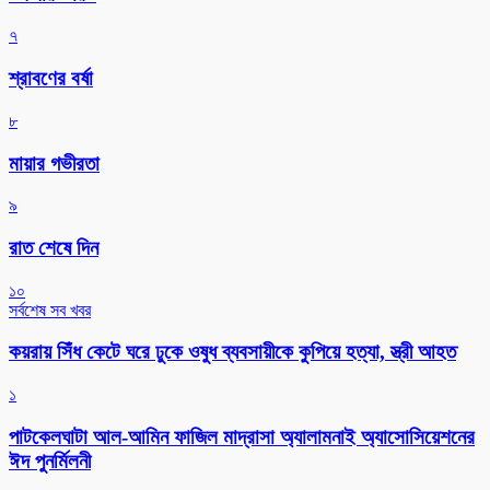
৭
শ্রাবণের বর্ষা
৮
মায়ার গভীরতা
৯
রাত শেষে দিন
১০
সর্বশেষ সব খবর
কয়রায় সিঁধ কেটে ঘরে ঢুকে ওষুধ ব্যবসায়ীকে কুপিয়ে হত্যা, স্ত্রী আহত
১
পাটকেলঘাটা আল-আমিন ফাজিল মাদ্রাসা অ্যালামনাই অ্যাসোসিয়েশনের
ঈদ পুনর্মিলনী