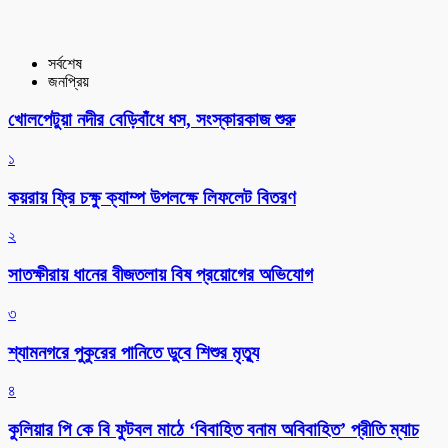
সর্বশেষ
জনপ্রিয়
খোলপেটুয়া নদীর বেড়িবাঁধে ধস, সংস্কারকাজ শুরু
১
কয়রায় ফ্রি চক্ষু ক্যাম্প উপলক্ষে লিফলেট বিতরণ
২
সাতক্ষীরায় ধানের বীজতলায় বিষ প্রয়োগের অভিযোগ
৩
শ্যামনগরে পুকুরের পানিতে ডুবে শিশুর মৃত্যু
৪
কুলিয়ার পি কে বি ফুটবল মাঠে ‘বিবাহিত বনাম অবিবাহিত’ প্রীতি ম্যাচ