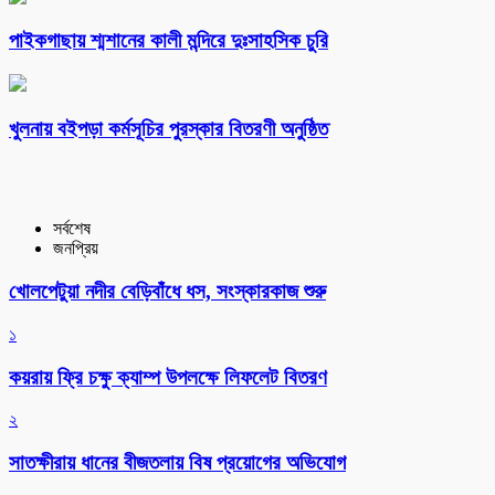
পাইকগাছায় শ্মশানের কালী মন্দিরে দুঃসাহসিক চুরি
খুলনায় বইপড়া কর্মসূচির পুরস্কার বিতরণী অনুষ্ঠিত
সর্বশেষ
জনপ্রিয়
খোলপেটুয়া নদীর বেড়িবাঁধে ধস, সংস্কারকাজ শুরু
১
কয়রায় ফ্রি চক্ষু ক্যাম্প উপলক্ষে লিফলেট বিতরণ
২
সাতক্ষীরায় ধানের বীজতলায় বিষ প্রয়োগের অভিযোগ