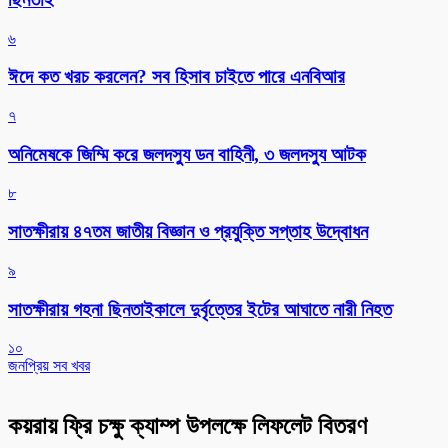
৬
ঈদে কত খরচ করলেন? সব হিসাব চাইতে পারে এনবিআর
৭
অনিমেষকে জিম্মি করে জলদস্যু ডন বাহিনী, ৩ জলদস্যু আটক
৮
সাতক্ষীরায় ৪৭তম জাতীয় বিজ্ঞান ও প্রযুক্তি সপ্তাহ উদ্বোধন
৯
সাতক্ষীরায় গহনা ছিনতাইকালে দুর্বৃত্তের ইটের আঘাতে নারী নিহত
১০
জনপ্রিয় সব খবর
কয়রায় ফ্রি চক্ষু ক্যাম্প উপলক্ষে লিফলেট বিতরণ