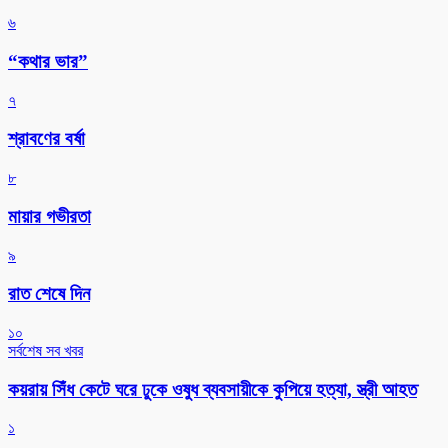
৬
“কথার ভার”
৭
শ্রাবণের বর্ষা
৮
মায়ার গভীরতা
৯
রাত শেষে দিন
১০
সর্বশেষ সব খবর
কয়রায় সিঁধ কেটে ঘরে ঢুকে ওষুধ ব্যবসায়ীকে কুপিয়ে হত্যা, স্ত্রী আহত
১