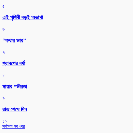
৫
এই পৃথিবী বড়ই অভাগা
৬
“কথার ভার”
৭
শ্রাবণের বর্ষা
৮
মায়ার গভীরতা
৯
রাত শেষে দিন
১০
সর্বশেষ সব খবর