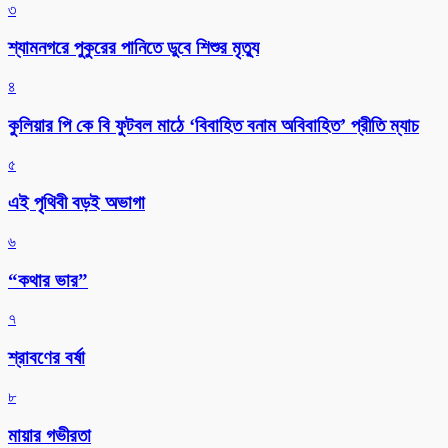
৩
শ্যামনগরে পুকুরের পানিতে ডুবে শিশুর মৃত্যু
৪
কুলিয়ার পি কে বি ফুটবল মাঠে ‘বিবাহিত বনাম অবিবাহিত’ প্রীতি ম্যাচ
৫
এই পৃথিবী বড়ই অভাগা
৬
“কথার ভার”
৭
শ্রাবণের বর্ষা
৮
মায়ার গভীরতা