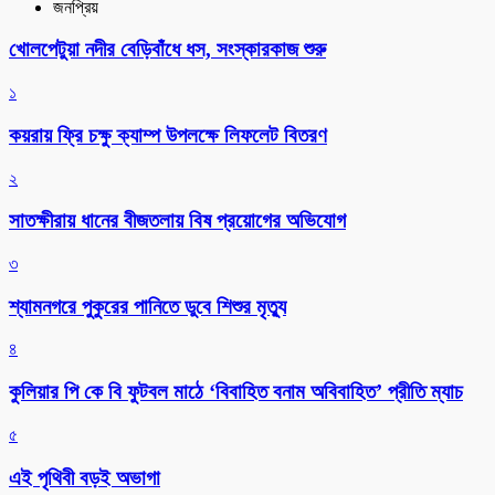
জনপ্রিয়
খোলপেটুয়া নদীর বেড়িবাঁধে ধস, সংস্কারকাজ শুরু
১
কয়রায় ফ্রি চক্ষু ক্যাম্প উপলক্ষে লিফলেট বিতরণ
২
সাতক্ষীরায় ধানের বীজতলায় বিষ প্রয়োগের অভিযোগ
৩
শ্যামনগরে পুকুরের পানিতে ডুবে শিশুর মৃত্যু
৪
কুলিয়ার পি কে বি ফুটবল মাঠে ‘বিবাহিত বনাম অবিবাহিত’ প্রীতি ম্যাচ
৫
এই পৃথিবী বড়ই অভাগা