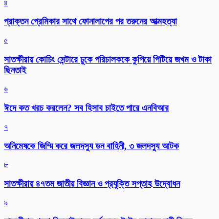
৪
প্রাক্তন প্রেমিকার সাথে ফোনালাপের পর তরুনের আত্মহত্যা
৫
সাতক্ষীরায় কোচিং সেন্টারে ঢুকে পরিচালককে কুপিয়ে পিটিয়ে জখম ও টাকা
ছিনতাই
৬
ঈদে কত খরচ করলেন? সব হিসাব চাইতে পারে এনবিআর
৭
অনিমেষকে জিম্মি করে জলদস্যু ডন বাহিনী, ৩ জলদস্যু আটক
৮
সাতক্ষীরায় ৪৭তম জাতীয় বিজ্ঞান ও প্রযুক্তি সপ্তাহ উদ্বোধন
৯