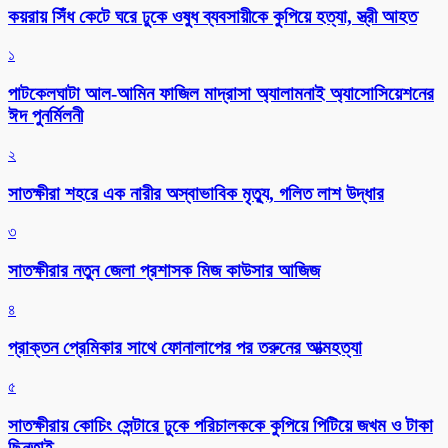
কয়রায় সিঁধ কেটে ঘরে ঢুকে ওষুধ ব্যবসায়ীকে কুপিয়ে হত্যা, স্ত্রী আহত
১
পাটকেলঘাটা আল-আমিন ফাজিল মাদ্রাসা অ্যালামনাই অ্যাসোসিয়েশনের
ঈদ পুনর্মিলনী
২
সাতক্ষীরা শহরে এক নারীর অস্বাভাবিক মৃত্যু, গলিত লাশ উদ্ধার
৩
সাতক্ষীরার নতুন জেলা প্রশাসক মিজ কাউসার আজিজ
৪
প্রাক্তন প্রেমিকার সাথে ফোনালাপের পর তরুনের আত্মহত্যা
৫
সাতক্ষীরায় কোচিং সেন্টারে ঢুকে পরিচালককে কুপিয়ে পিটিয়ে জখম ও টাকা
ছিনতাই