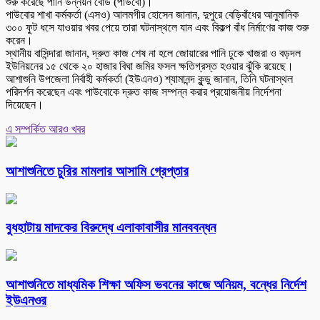
শুরু করেছে পানি উন্নয়ন বোর্ড (পাউবো)।
পাউবোর শাখা কর্মকর্তা (এসও) আলমগীর হোসেন জানান, দুপুরে বেড়িবাঁধের আনুমানিক
৩০০ ফুট ধসে যাওয়ার খবর পেয়ে তারা ঘটনাস্থলে যান এবং বিকল্প বাঁধ নির্মাণের কাজ শুরু
করেন।
স্থানীয় বাসিন্দারা জানান, দ্রুত কাজ শেষ না হলে জোয়ারের পানি ঢুকে খাজরা ও বড়দল
ইউনিয়নের ১৫ থেকে ২০ হাজার বিঘা জমির ফসল ক্ষতিগ্রস্ত হওয়ার ঝুঁকি রয়েছে।
আশাশুনি উপজেলা নির্বাহী কর্মকর্তা (ইউএনও) শ্যামানন্দ কুন্ডু জানান, তিনি ঘটনাস্থল
পরিদর্শন করেছেন এবং পাউবোকে দ্রুত কাজ সম্পন্ন করার প্রয়োজনীয় নির্দেশনা
দিয়েছেন।
এ সম্পর্কিত আরও খবর
আশাশুনিতে চুরির মামলার আসামি গ্রেপ্তার
বুধহাটায় মাদকের বিরুদ্ধে এলাকাবাসীর মানববন্ধন
আশাশুনিতে মাধ্যমিক শিক্ষা অফিস ভবনের কাজে অনিয়ম, বন্ধের নির্দেশ
ইউএনওর