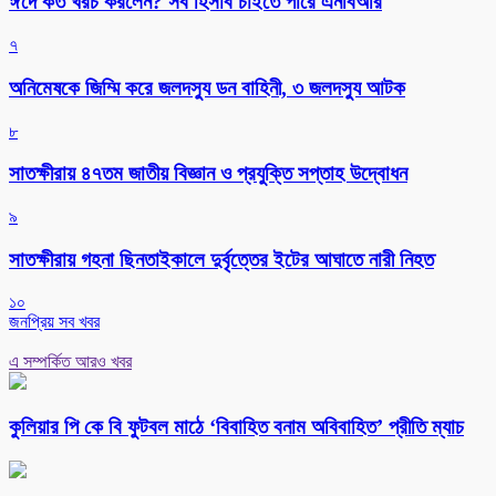
ঈদে কত খরচ করলেন? সব হিসাব চাইতে পারে এনবিআর
৭
অনিমেষকে জিম্মি করে জলদস্যু ডন বাহিনী, ৩ জলদস্যু আটক
৮
সাতক্ষীরায় ৪৭তম জাতীয় বিজ্ঞান ও প্রযুক্তি সপ্তাহ উদ্বোধন
৯
সাতক্ষীরায় গহনা ছিনতাইকালে দুর্বৃত্তের ইটের আঘাতে নারী নিহত
১০
জনপ্রিয় সব খবর
এ সম্পর্কিত আরও খবর
কুলিয়ার পি কে বি ফুটবল মাঠে ‘বিবাহিত বনাম অবিবাহিত’ প্রীতি ম্যাচ