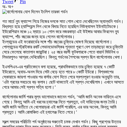
Tweet
Pin
অ-
অ+
গত মার্চে ন্যু ক্যাম্পে গিয়ে নিজের দলকে সাত গোল খেতে দেখেছিলেন অ্যান্থনি গর্ডন।
বিধ্বস্ত হয়ে চ্যাম্পিয়ন্স লিগ থেকে বিদায় নিতে হয়েছিল নিউক্যাসল ইউনাইটেডকে।
ইউরোপিয়ান মঞ্চে ১২ ম্যাচে ১০ গোল করে নজরকাড়া এই উইঙ্গার আবার ফিরলেন ন্যু
ক্যাম্পে, পাঁচ বছরের জন্য হয়ে গেলেন বার্সেলোনার।
ইংল্যান্ডের এই ফরোয়ার্ডের সঙ্গে পাঁচ বছরের চুক্তির ঘোষণা দিয়েছে বার্সেলোনা।
পোল্যান্ডের স্ট্রাইকার রবার্ট লেভানডোভস্কির শূন্যতা পূরণে বেশ তাড়াহুড়ো করে চুক্তিটা
সেরে ফেলেছে কাতালান জায়ান্টরা। ২৫ বছর বয়সী ফুটবলারকে পেতে বায়ার্ন মিউনিখ ও
লিভারপুলও আগ্রহ দেখিয়েছিল। কিন্তু গর্ডনের শৈশবের স্বপ্ন ছিল বার্সেলোনায় খেলা।
ইএসপিএন-এর প্রতিবেদনে বলা হয়েছে, প্রাথমিকভাবে তার চুক্তি হয়েছে ৭ কোটি
ইউরোতে, অ্যাড-অনস দিয়ে সেটা বেড়ে হতে পারে ৮ কোটি ইউরো। বিশ্বকাপের
স্কোয়াডে জায়গা পাওয়ার পর বার্সায় যোগ দিতে পেরে স্বপ্নপূরণ হওয়ার অনুভূতি তার,
‘এটা গ্রহের সবচেয়ে বড় ক্লাব। ছোট থাকতেই এই স্বপ্ন দেখেছিলাম। এখানে আসতে
পেরে আমার সেই স্বপ্ন সত্যি হলো।’
বার্সেলোনার জার্সি পরার মূল্য ভালোভাবে জানেন গর্ডন, ‘আমি জানি অনেক দায়িত্ব এসে
গেছে। কিন্তু আমি এই ধরনের চ্যালেঞ্জ নিতে প্রস্তুত, ওই দায়িত্বের জন্য তৈরি।
আমি জানি অতীতে যে খেলোয়াড়রা এই জার্সি পরেছিল, এর ভার অনেক, কিন্তু আমি
প্রস্তুত। আমি রোমাঞ্চিত এই চ্যালেঞ্জ নিতে পেরে।’
স্বল্প সময়ের পরিচিতি পর্ব অনুষ্ঠানের শুরুতেই চমক দেখান গর্ডন। কিছু প্রশ্নের উত্তর
স্প্যানিশ ভাষায় দিয়ে মুগ্ধ করেছেন। তিনি বলেন, বার্সায় চুক্তি করার ভাবনা সবসময়