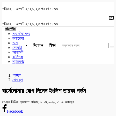
শনিবার, ৮ আগস্ট ২০২৬, ২৩ শ্রাবণ ১৪৩৩
শনিবার, ৮ আগস্ট ২০২৬, ২৩ শ্রাবণ ১৪৩৩
সাতক্ষীরা
সাতক্ষীরা সদর
কলারোয়া
তালা
বিনোদন
শিক্ষা
খেলাধুলা
জাতীয়
খুলনা
যশোর
দেবহাটা
আশাশুনি
কালিগঞ্জ
শ্যামনগর
প্রচ্ছদ
খেলাধুলা
বার্সেলোনায় যোগ দিলেন ইংলিশ তারকা গর্ডন
ডেস্ক নিউজ
প্রকাশিত: শনিবার, ৩০ মে, ২০২৬, ১১:১৮ অপরাহ্ণ
Facebook