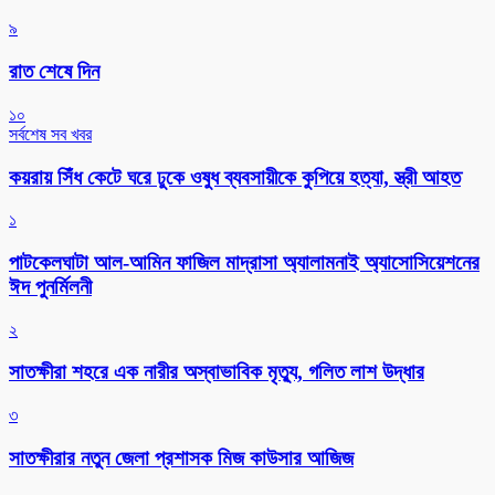
৯
রাত শেষে দিন
১০
সর্বশেষ সব খবর
কয়রায় সিঁধ কেটে ঘরে ঢুকে ওষুধ ব্যবসায়ীকে কুপিয়ে হত্যা, স্ত্রী আহত
১
পাটকেলঘাটা আল-আমিন ফাজিল মাদ্রাসা অ্যালামনাই অ্যাসোসিয়েশনের
ঈদ পুনর্মিলনী
২
সাতক্ষীরা শহরে এক নারীর অস্বাভাবিক মৃত্যু, গলিত লাশ উদ্ধার
৩
সাতক্ষীরার নতুন জেলা প্রশাসক মিজ কাউসার আজিজ