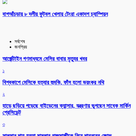
বাগআঁচড়ায় ৮ দলীয় ফুটবল খেলায় টেংরা একাদশ চ্যাম্পিয়ন
সর্বশেষ
জনপ্রিয়
আর্জেন্টাইন গণমাধ্যমে মেসির বাবার মৃত্যুর খবর
১
বিশ্বকাপে মেসিকে হত্যার হুমকি, ফাঁস হলো ভয়ংকর নথি
২
হাড়ে ছড়িয়ে পড়েছে বাইডেনের ক্যান্সার, যন্ত্রণায় ভুগছেন সাবেক মার্কিন
প্রেসিডেন্ট
৩
সালমান শাহ হত্যা মামলার রাজসাক্ষীকে নিয়ে শাবনূরের ক্ষোভ