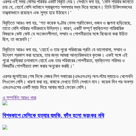
এরপর ওই সময় মেসির পরিবার একটি বিবৃতি দেয়। সেখানে বলা হয়, ‘মেসি পরিবার জানাতে
চায় যে, হোর্হে মেসি বর্তমানে স্বাস্থ্যগত সমস্যার মধ্য দিয়ে যাচ্ছেন। তিনি চিকিৎসকদের
তত্ত্বাবধানে রয়েছেন এবং সুস্থ হয়ে উঠছেন।’
বিবৃতিতে আরও বলা হয়, ‘গত কয়েক ঘণ্টায় যেসব প্রতিবেদন, গুজব ও জল্পনা ছড়িয়েছে,
তাতে মেসি পরিবার গভীরভাবে উদ্বিগ্ন। কারণ, একটি সম্পূর্ণ ব্যক্তিগত পারিবারিক
বিষয়কে কেউ কেউ যে সংবেদনশীলতা, সম্মান ও গোপনীয়তার সঙ্গে বিবেচনা করা উচিত
ছিল, তা করেননি।’
বিবৃতিতে আরও বলা হয়, ‘হোর্হে ও তার পুরো পরিবারের প্রতি যে ভালোবাসা, সম্মান ও
উদ্বেগ প্রকাশ করা হয়েছে, তার জন্য আমরা আন্তরিকভাবে কৃতজ্ঞ। একই সঙ্গে এই
পুরো প্রক্রিয়া চলাকালে হোর্হে এবং তার পরিবারের গোপনীয়তা, ব্যক্তিগত পরিসর ও
বিষয়টির গোপনীয়তা রক্ষা করার অনুরোধ করছি।’
এরপর জুলাইয়ের শেষ দিকে মেজর লিগ সকারের (এমএলএস) অল-স্টার ম্যাচেও খেলেননি
লিওনেল মেসি। ধারণা করা হয়, বাবাকে দেখতে তিনি সেখানে যান। কয়েক দিন পর অবশ্য
এমএলএসের একটি ম্যাচ দিয়ে আবার মাঠে ফেরেন মেসি।
এ সম্পর্কিত আরও খবর
বিশ্বকাপে মেসিকে হত্যার হুমকি, ফাঁস হলো ভয়ংকর নথি