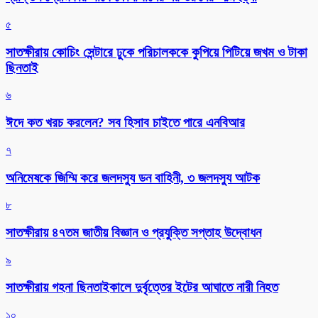
৫
সাতক্ষীরায় কোচিং সেন্টারে ঢুকে পরিচালককে কুপিয়ে পিটিয়ে জখম ও টাকা
ছিনতাই
৬
ঈদে কত খরচ করলেন? সব হিসাব চাইতে পারে এনবিআর
৭
অনিমেষকে জিম্মি করে জলদস্যু ডন বাহিনী, ৩ জলদস্যু আটক
৮
সাতক্ষীরায় ৪৭তম জাতীয় বিজ্ঞান ও প্রযুক্তি সপ্তাহ উদ্বোধন
৯
সাতক্ষীরায় গহনা ছিনতাইকালে দুর্বৃত্তের ইটের আঘাতে নারী নিহত
১০