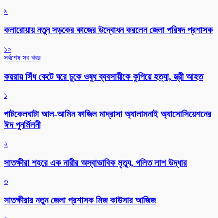
৯
কলারোয়ায় নতুন সড়কের কাজের উদ্বোধন করলেন জেলা পরিষদ প্রশাসক
১০
সর্বশেষ সব খবর
কয়রায় সিঁধ কেটে ঘরে ঢুকে ওষুধ ব্যবসায়ীকে কুপিয়ে হত্যা, স্ত্রী আহত
১
পাটকেলঘাটা আল-আমিন ফাজিল মাদ্রাসা অ্যালামনাই অ্যাসোসিয়েশনের
ঈদ পুনর্মিলনী
২
সাতক্ষীরা শহরে এক নারীর অস্বাভাবিক মৃত্যু, গলিত লাশ উদ্ধার
৩
সাতক্ষীরার নতুন জেলা প্রশাসক মিজ কাউসার আজিজ