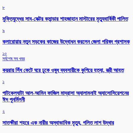
৮
মুক্তিযুদ্ধের সাব-সেক্টর কমান্ডার শাহজাহান মাস্টারের মৃত্যুবার্ষিকী পালিত
৯
কলারোয়ায় নতুন সড়কের কাজের উদ্বোধন করলেন জেলা পরিষদ প্রশাসক
১০
সর্বশেষ সব খবর
কয়রায় সিঁধ কেটে ঘরে ঢুকে ওষুধ ব্যবসায়ীকে কুপিয়ে হত্যা, স্ত্রী আহত
১
পাটকেলঘাটা আল-আমিন ফাজিল মাদ্রাসা অ্যালামনাই অ্যাসোসিয়েশনের
ঈদ পুনর্মিলনী
২
সাতক্ষীরা শহরে এক নারীর অস্বাভাবিক মৃত্যু, গলিত লাশ উদ্ধার