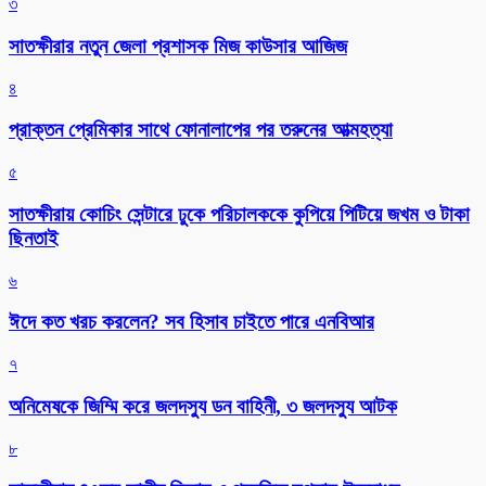
৩
সাতক্ষীরার নতুন জেলা প্রশাসক মিজ কাউসার আজিজ
৪
প্রাক্তন প্রেমিকার সাথে ফোনালাপের পর তরুনের আত্মহত্যা
৫
সাতক্ষীরায় কোচিং সেন্টারে ঢুকে পরিচালককে কুপিয়ে পিটিয়ে জখম ও টাকা
ছিনতাই
৬
ঈদে কত খরচ করলেন? সব হিসাব চাইতে পারে এনবিআর
৭
অনিমেষকে জিম্মি করে জলদস্যু ডন বাহিনী, ৩ জলদস্যু আটক
৮