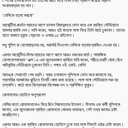
স্পেনের ইনফরমেশন ডট ইএসের বরাত দিয়ে এসব তথ্য প্রকাশ করেছে ব্রিটিশ
সংবাদমাধ্যম দ্য সান।
‘মেসিকে হত্যা করবো’
আর্জেন্টিনা-জর্ডান ম্যাচের আগে ডালাস বিমানবন্দরে ফোন করে এক ব্যক্তি স্টেডিয়ামে
হামলার হুমকি দেন। দাবি করেন, আরও দুই জনকে সঙ্গে নিয়ে তিনি মাঠে ঢুকবেন। তাদের
হাতে থাকবে হ্যান্ড গ্রেনেড ও এআর-১৫ রাইফেল।
শুধু পুলিশ বা খেলোয়াড়দের নয়, সরাসরি লিওনেল মেসিকে হত্যার হুমকিও দেওয়া হয়।
এরপর আর্জেন্টিনা-মিশর ম্যাচের আগে আসে আরও ভয়ংকর বার্তা। সামাজিক
যোগাযোগমাধ্যম ‘এক্স’-এ এক সন্দেহভাজন ব্যক্তি দাবি করেন, শরীরে চারটি বোমা বেঁধে
আটলান্টার স্টেডিয়ামে ঢুকবেন তিনি। লক্ষ্য ওই একই- মেসি!
আতঙ্ক সেখানেই শেষ হয়নি। ম্যাচ চলাকালে পুলিশকে ফোন করে জানানো হয়,
গ্যালারির আবর্জনার ঝুড়িতে তিনটি বোমা রাখা হয়েছে। সঙ্গে সঙ্গে স্টেডিয়ামে শুরু হয়
তল্লাশি। মাঠে নামে বিস্ফোরক বিশেষজ্ঞ দল ও প্রশিক্ষিত কুকুর।
রোনালদোর হোটেলে অনুপ্রবেশ
মেসির মতো রোনালদোকেও ঘিরে ছিল নিরাপত্তার উদ্বেগ। ফিফার এক কর্মী পুলিশকে
জানান, এক সন্দেহজনক ব্যক্তি রোনালদো কোথায় থাকছেন, সেই তথ্য জানার চেষ্টা
করেছিলেন।
এরপর আরও এক ব্যক্তি রোনালদোর হোটেলে ঢুকে তার সঙ্গে লিফটে ওঠার চেষ্টা করেন।