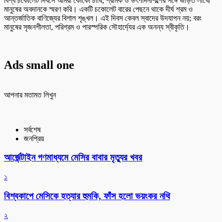
বিশ্ব চকোলেট দিবসে আমরা কোকো চাষি, শ্রমিক ও উৎপাদনশিল্পের সঙ্গে জড়িত লাখো
মানুষের অবদানকে স্মরণ করি। একটি চকোলেট বারের পেছনে থাকে দীর্ঘ শ্রম ও
আন্তর্জাতিক বাণিজ্যের বিশাল শৃঙ্খল। এই দিবস কেবল স্বাদের উদযাপন নয়; বরং
মানুষের সৃজনশীলতা, পরিশ্রম ও পারস্পরিক সৌহার্দ্যের এক অনন্য স্বীকৃতি।
Ads small one
আপনার মতামত লিখুন
সর্বশেষ
জনপ্রিয়
আর্জেন্টাইন গণমাধ্যমে মেসির বাবার মৃত্যুর খবর
১
বিশ্বকাপে মেসিকে হত্যার হুমকি, ফাঁস হলো ভয়ংকর নথি
২