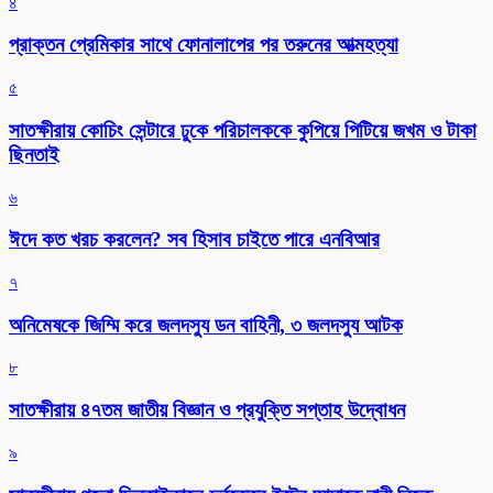
৪
প্রাক্তন প্রেমিকার সাথে ফোনালাপের পর তরুনের আত্মহত্যা
৫
সাতক্ষীরায় কোচিং সেন্টারে ঢুকে পরিচালককে কুপিয়ে পিটিয়ে জখম ও টাকা
ছিনতাই
৬
ঈদে কত খরচ করলেন? সব হিসাব চাইতে পারে এনবিআর
৭
অনিমেষকে জিম্মি করে জলদস্যু ডন বাহিনী, ৩ জলদস্যু আটক
৮
সাতক্ষীরায় ৪৭তম জাতীয় বিজ্ঞান ও প্রযুক্তি সপ্তাহ উদ্বোধন
৯