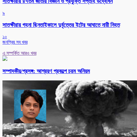
সাতক্ষীরায় ৪৭তম জাতীয় বিজ্ঞান ও প্রযুক্তি সপ্তাহ উদ্বোধন
৯
সাতক্ষীরায় গহনা ছিনতাইকালে দুর্বৃত্তের ইটের আঘাতে নারী নিহত
১০
জনপ্রিয় সব খবর
এ সম্পর্কিত আরও খবর
সম্পাদকীয়/প্রসঙ্গ: আশ্রয়ণ প্রকল্পে চরম অনিয়ম