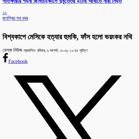
সাতক্ষীরায় গহনা ছিনতাইকালে দুর্বৃত্তের ইটের আঘাতে নারী নিহত
১০
জনপ্রিয় সব খবর
বিশ্বকাপে মেসিকে হত্যার হুমকি, ফাঁস হলো ভয়ংকর নথি
ডেস্ক নিউজ
প্রকাশিত: রবিবার, ৯ আগস্ট, ২০২৬, ১২:৪৫ পূর্বাহ্ণ
Facebook