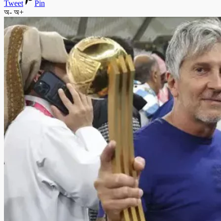
Tweet
Pin
অ-
অ+