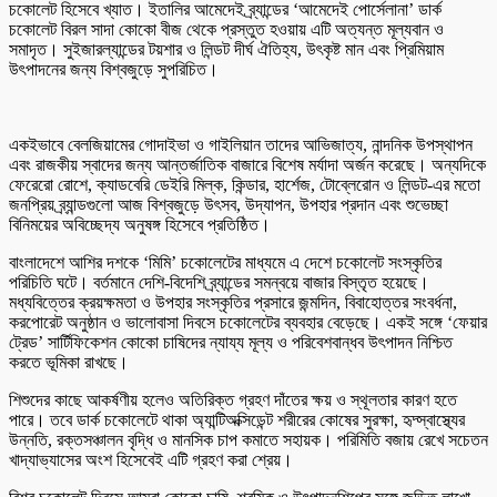
চকোলেট হিসেবে খ্যাত। ইতালির আমেদেই ব্র্যান্ডের ‘আমেদেই পোর্সেলানা’ ডার্ক
চকোলেট বিরল সাদা কোকো বীজ থেকে প্রস্তুত হওয়ায় এটি অত্যন্ত মূল্যবান ও
সমাদৃত। সুইজারল্যান্ডের টয়শার ও লিন্ডট দীর্ঘ ঐতিহ্য, উৎকৃষ্ট মান এবং প্রিমিয়াম
উৎপাদনের জন্য বিশ্বজুড়ে সুপরিচিত।
একইভাবে বেলজিয়ামের গোদাইভা ও গাইলিয়ান তাদের আভিজাত্য, নান্দনিক উপস্থাপন
এবং রাজকীয় স্বাদের জন্য আন্তর্জাতিক বাজারে বিশেষ মর্যাদা অর্জন করেছে। অন্যদিকে
ফেরেরো রোশে, ক্যাডবেরি ডেইরি মিল্ক, কিন্ডার, হার্শেজ, টোব্লেরোন ও লিন্ডট-এর মতো
জনপ্রিয় ব্র্যান্ডগুলো আজ বিশ্বজুড়ে উৎসব, উদ্যাপন, উপহার প্রদান এবং শুভেচ্ছা
বিনিময়ের অবিচ্ছেদ্য অনুষঙ্গ হিসেবে প্রতিষ্ঠিত।
বাংলাদেশে আশির দশকে ‘মিমি’ চকোলেটের মাধ্যমে এ দেশে চকোলেট সংস্কৃতির
পরিচিতি ঘটে। বর্তমানে দেশি-বিদেশি ব্র্যান্ডের সমন্বয়ে বাজার বিস্তৃত হয়েছে।
মধ্যবিত্তের ক্রয়ক্ষমতা ও উপহার সংস্কৃতির প্রসারে জন্মদিন, বিবাহোত্তর সংবর্ধনা,
করপোরেট অনুষ্ঠান ও ভালোবাসা দিবসে চকোলেটের ব্যবহার বেড়েছে। একই সঙ্গে ‘ফেয়ার
ট্রেড’ সার্টিফিকেশন কোকো চাষিদের ন্যায্য মূল্য ও পরিবেশবান্ধব উৎপাদন নিশ্চিত
করতে ভূমিকা রাখছে।
শিশুদের কাছে আকর্ষণীয় হলেও অতিরিক্ত গ্রহণ দাঁতের ক্ষয় ও স্থূলতার কারণ হতে
পারে। তবে ডার্ক চকোলেটে থাকা অ্যান্টিঅক্সিডেন্ট শরীরের কোষের সুরক্ষা, হৃদ্স্বাস্থ্যের
উন্নতি, রক্তসঞ্চালন বৃদ্ধি ও মানসিক চাপ কমাতে সহায়ক। পরিমিতি বজায় রেখে সচেতন
খাদ্যাভ্যাসের অংশ হিসেবেই এটি গ্রহণ করা শ্রেয়।