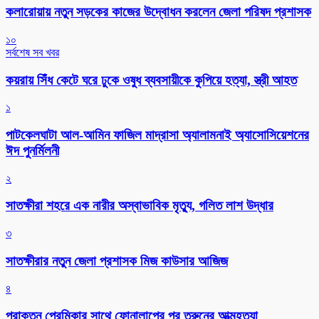
কলারোয়ায় নতুন সড়কের কাজের উদ্বোধন করলেন জেলা পরিষদ প্রশাসক
১০
সর্বশেষ সব খবর
কয়রায় সিঁধ কেটে ঘরে ঢুকে ওষুধ ব্যবসায়ীকে কুপিয়ে হত্যা, স্ত্রী আহত
১
পাটকেলঘাটা আল-আমিন ফাজিল মাদ্রাসা অ্যালামনাই অ্যাসোসিয়েশনের
ঈদ পুনর্মিলনী
২
সাতক্ষীরা শহরে এক নারীর অস্বাভাবিক মৃত্যু, গলিত লাশ উদ্ধার
৩
সাতক্ষীরার নতুন জেলা প্রশাসক মিজ কাউসার আজিজ
৪
প্রাক্তন প্রেমিকার সাথে ফোনালাপের পর তরুনের আত্মহত্যা