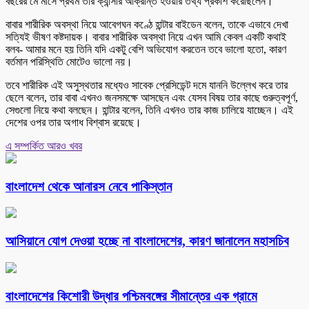
বছরের মে মাসে প্রথম তার ক্যান্সার আক্রান্ত হওয়ার তথ্য প্রকাশ করেছিলেন।
বাবার শারীরিক অবস্থা নিয়ে আবেগঘন কণ্ঠে হান্টার বাইডেন বলেন, তাকে এভাবে দেখা
সত্যিই ভীষণ কষ্টদায়ক। বাবার শারীরিক অবস্থা নিয়ে এখন আমি কেবল একটি কথাই
বলব- আমার মনে হয় তিনি যদি একটু বেশি অভিযোগ করতেন তবে ভালো হতো, কারণ
বর্তমান পরিস্থিতি মোটেও ভালো নয়।
তবে শারীরিক এই অসুস্থতার মধ্যেও সাবেক প্রেসিডেন্ট দমে যাননি উল্লেখ করে তার
ছেলে বলেন, তার বাবা এখনও জনসমক্ষে আসছেন এবং যেসব বিষয় তার কাছে গুরুত্বপূর্ণ,
সেগুলো নিয়ে কথা বলছেন। হান্টার বলেন, তিনি এখনও তার কাজ চালিয়ে যাচ্ছেন। এই
দেশের ওপর তার অগাধ বিশ্বাস রয়েছে।
এ সম্পর্কিত আরও খবর
বাংলাদেশ থেকে আনারস নেবে পাকিস্তান
আসিয়ানে যোগ দেওয়া হচ্ছে না বাংলাদেশের, কারণ জানালেন মহাসচিব
বাংলাদেশের কিশোরী উদ্ধার পশ্চিমবঙ্গের সীমান্তের এক গ্রামে