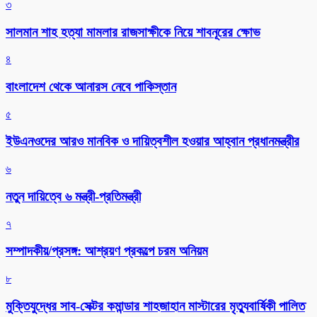
৩
সালমান শাহ হত্যা মামলার রাজসাক্ষীকে নিয়ে শাবনূরের ক্ষোভ
৪
বাংলাদেশ থেকে আনারস নেবে পাকিস্তান
৫
ইউএনওদের আরও মানবিক ও দায়িত্বশীল হওয়ার আহ্বান প্রধানমন্ত্রীর
৬
নতুন দায়িত্বে ৬ মন্ত্রী-প্রতিমন্ত্রী
৭
সম্পাদকীয়/প্রসঙ্গ: আশ্রয়ণ প্রকল্পে চরম অনিয়ম
৮
মুক্তিযুদ্ধের সাব-সেক্টর কমান্ডার শাহজাহান মাস্টারের মৃত্যুবার্ষিকী পালিত