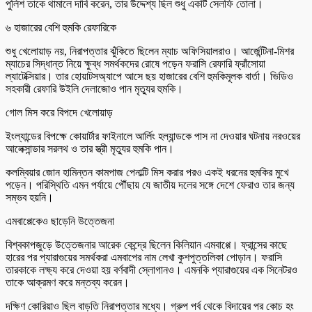
পুলিশ তাকে থামালে দাবি করেন, তার উদ্দেশ্য ছিল শুধু একটি সেলফি তোলা।
৬ হাজারের বেশি হুমকি রেফারিকে
শুধু খেলোয়াড় নয়, নিরাপত্তার ঝুঁকিতে ছিলেন ম্যাচ অফিসিয়ালরাও। আর্জেন্টিনা-মিশর
ম্যাচের সিদ্ধান্ত নিয়ে ক্ষুব্ধ সমর্থকদের রোষে পড়েন ফরাসি রেফারি ফ্রাঁসোয়া
ল্যাটেক্সিয়ার। তার হোয়াটসঅ্যাপে আসে ছয় হাজারের বেশি হুমকিমূলক বার্তা। ভিডিও
সহকারী রেফারি উইলি দেলাজোও পান মৃত্যুর হুমকি।
গোল মিস করে বিপদে খেলোয়াড়
ইংল্যান্ডের বিপক্ষে কোয়ার্টার ফাইনালে আর্লিং হল্যান্ডকে পাস না দেওয়ার ঘটনায় নরওয়ের
আলেক্সান্ডার সরলথ ও তার স্ত্রী মৃত্যুর হুমকি পান।
কলম্বিয়ার জোন হামিন্তন কামপাজ পেনাল্টি মিস করার পরও একই ধরনের হুমকির মুখে
পড়েন। পরিস্থিতি এমন পর্যায়ে পৌঁছায় যে জাতীয় দলের সঙ্গে দেশে ফেরাও তার জন্য
সম্ভব হয়নি।
এমবাপ্পেকেও ছাড়েনি উত্তেজনা
বিশ্বকাপজুড়ে উত্তেজনার আরেক কেন্দ্রে ছিলেন কিলিয়ান এমবাপ্পে। ফ্রান্সের কাছে
হারের পর প্যারাগুয়ের সমর্থকরা এমবাপের নাম লেখা কুশপুত্তলিকা পোড়ান। ফরাসি
তারকাকে লক্ষ্য করে দেওয়া হয় বর্ণবাদী স্লোগানও। এমনকি প্যারাগুয়ের এক সিনেটরও
তাকে আক্রমণ করে মন্তব্য করেন।
দক্ষিণ কোরিয়াও ছিল বাড়তি নিরাপত্তার মধ্যে। গ্রুপ পর্ব থেকে বিদায়ের পর কোচ হং