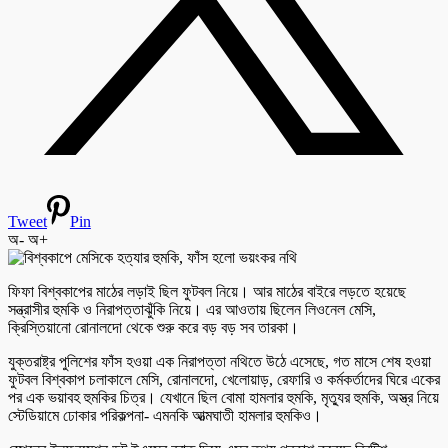
Tweet
Pin
অ-
অ+
ফিফা বিশ্বকাপের মাঠের লড়াই ছিল ফুটবল নিয়ে। আর মাঠের বাইরে লড়তে হয়েছে
সন্ত্রাসীর হুমকি ও নিরাপত্তাঝুঁকি নিয়ে। এর আওতায় ছিলেন লিওনেল মেসি,
ক্রিস্তিয়ানো রোনালদো থেকে শুরু করে বড় বড় সব তারকা।
যুক্তরাষ্ট্র পুলিশের ফাঁস হওয়া এক নিরাপত্তা নথিতে উঠে এসেছে, গত মাসে শেষ হওয়া
ফুটবল বিশ্বকাপ চলাকালে মেসি, রোনালদো, খেলোয়াড়, রেফারি ও কর্মকর্তাদের ঘিরে একের
পর এক ভয়াবহ হুমকির চিত্র। যেখানে ছিল বোমা হামলার হুমকি, মৃত্যুর হুমকি, অস্ত্র নিয়ে
স্টেডিয়ামে ঢোকার পরিকল্পনা- এমনকি আত্মঘাতী হামলার হুমকিও।