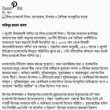
Tweet
Pin
অ-
অ+
সাকিবুর রহমান বাবলা
৭ জুলাই বিশ্বব্যাপী পালিত হয় বিশ্ব চকোলেট দিবস। বিশ্বের অন্যতম জনপ্রিয়
খাদ্যপণ্যের প্রতি মানুষের ভালোবাসা, এর দীর্ঘ ইতিহাস এবং বৈশ্বিক অর্থনীতিতে
অবদানকে স্মরণ করতেই দিনটি উদযাপিত হয়। ২০০৯ সাল থেকে দিবসটি
আন্তর্জাতিকভাবে পালিত হয়ে আসছে। প্রচলিত ধারণা অনুযায়ী, ১৫৫০ সালের ৭ জুলাই
ইউরোপে চকোলেটের বিস্তৃত পরিচিতির সূচনা হয়। সেই ঐতিহাসিক ঘটনাকে স্মরণ করেই
বিশ্ব চকোলেট দিবস পালিত হয়।
চকোলেটের ইতিহাস হাজার বছরের পুরোনো। মধ্য আমেরিকার মায়া ও অ্যাজটেক
সভ্যতার মানুষ কোকো বীজ থেকে তৈরি পানীয়কে মূল্যবান সম্পদ ও বিনিময় মাধ্যম হিসেবে
ব্যবহার করত। বর্তমানে জার্মানি, সুইজারল্যান্ড, যুক্তরাজ্য ও আয়ারল্যান্ড ভোগের দিক
থেকে শীর্ষে। উন্নত উৎপাদন ও ঐতিহ্যের কারণে সুইজারল্যান্ড ও বেলজিয়াম বিশেষভাবে
সমাদৃত। সুইজারল্যান্ড এবং বেলজিয়াম চকোলেটকে তাদের সংস্কৃতির অবিচ্ছেদ্য অংশ ও
অন্যতম “জাতীয় প্রতীক” বা গৌরব হিসেবে গণ্য করে।
বিশ্বের বিলাসবহুল ও উচ্চমূল্যের চকোলেট ব্র্যান্ডগুলোর মধ্যে ইকুয়েডরের টো’আক
চকোলেট বিশেষভাবে উল্লেখযোগ্য। বিরল ‘ন্যাসিওনাল’ কোকো বীজ দিয়ে তৈরি এই
পণ্যটি বিশ্বের অন্যতম দামি ও অভিজাত চকোলেট হিসেবে পরিচিত। যুক্তরাষ্ট্রের হাউস
অব নিপশিল্ট-এর তৈরি ‘লা মাদেলিন ও ট্রাফল’ বিশ্বের অন্যতম ব্যয়বহুল ট্রাফল