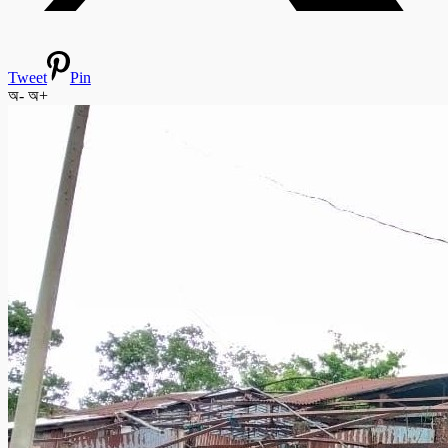
Tweet
Pin
অ-
অ+