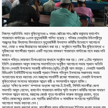
নিজস্ব প্রতিনিধি: মহান মুক্তিযুদ্ধের ৯ নম্বর সেক্টরের সাব-সেক্টর কমান্ডার ক্যাপ্টেন
শাহজাহান মাস্টারের ৩৩তম মৃত্যুবার্ষিকী পালিত হয়েছে। শনিবার দেবহাটার টাউনশ্রীপুর
শরচ্চন্দ্র উচ্চ বিদ্যালয় মিলনায়তনে মৃত্যুবার্ষিকী উদযাপন কমিটির উদ্যোগে আলোচনা
সভা, দোয়া ও কবর জিয়ারতের আয়োজন করা হয়। অনুষ্ঠানে স্থানীয় বীর মুক্তিযোদ্ধা ও
সুধীজনেরা সাতক্ষীরার প্রধান একটি সড়কের নামকরণ শাহজাহান মাস্টারের নামে করার দাবি
জানান।
সকালে পবিত্র কোরআন তিলাওয়াতের মাধ্যমে অনুষ্ঠান শুরু হয়। বেলা ১১টায় প্রাক্তন
ইউপি চেয়ারম্যান আবুল ফজলের সভাপতিত্বে অনুষ্ঠিত আলোচনা সভায় প্রধান অতিথি
ছিলেন দেবহাটা উপজেলা সহকারী কমিশনার (ভূমি) চৌধুরী আল মাহমুদ। দেবহাটা সরকারি
বিবিএমপি ইনস্টিটিউশনের সহকারী প্রধান শিক্ষক শফিকুল ইসলামের সঞ্চালনায় সভায়
অন্যান্যের মধ্যে বক্তব্য দেন মরহুমের সহধর্মিণী রাবেয়া শাহজাহান, দেবহাটা উপজেলা
মুক্তিযোদ্ধা সংসদের আহ্বায়ক আব্দুল বারী ও সদস্যসচিব আব্দুল হামিদ।
এছাড়া ‘দক্ষিণের মশাল’ সম্পাদক অধ্যক্ষ আশেক-ই-ইলাহী, সিপিবি সাতক্ষীরা জেলা
সভাপতি আবুল হোসেন, ক্যাপ্টেন শাহজাহান মাস্টার স্মৃতি সংরক্ষণ কমিটির সাবেক সাধারণ
সম্পাদক আব্দুল কাদের, মরহুমের জ্যেষ্ঠ পুত্র সাংবাদিক ফারুক মাহবুবুর রহমান, পুত্র
শাহিন মোকলেছুর রহমান এবং স্থানীয় রাজনৈতিক ও সামাজিক সংগঠনের প্রতিনিধিরা
আলোচনা সভায় বক্তব্য দেন।
আলোচনা সভায় বক্তারা বলেন, সাতক্ষীরায় মহান মুক্তিযুদ্ধের ইতিহাস রচনায় অনন্য নাম