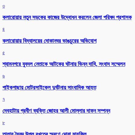
৩
কলারোয়ায় নতুন সড়কের কাজের উদ্বোধন করলেন জেলা পরিষদ প্রশাসক
৪
কলারোয়ায় বিদ্যালয়ের দোকানঘর ভাঙচুরের অভিযোগ
৫
শ্যামনগরে যুবদল নেতাকে আটকের ঘটনায় ভিন্ন দাবি, সংবাদ সম্মেলন
৬
পাইকগাছায় মোটরসাইকেল দুর্ঘটনায় সাংবাদিক আহত
৭
দেবহাটায় প্রবীণ ব্যক্তি জোহর আলী মোল্লার দাফন সম্পন্ন
৮
তালায় সৈয়দ উপল বখতের স্মরণে দোয়া মাহফিল