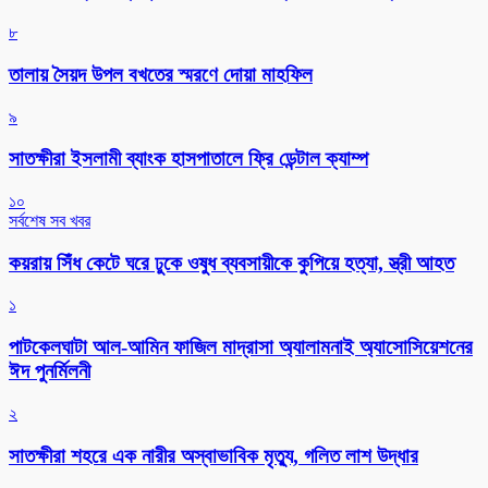
৮
তালায় সৈয়দ উপল বখতের স্মরণে দোয়া মাহফিল
৯
সাতক্ষীরা ইসলামী ব্যাংক হাসপাতালে ফ্রি ডেন্টাল ক্যাম্প
১০
সর্বশেষ সব খবর
কয়রায় সিঁধ কেটে ঘরে ঢুকে ওষুধ ব্যবসায়ীকে কুপিয়ে হত্যা, স্ত্রী আহত
১
পাটকেলঘাটা আল-আমিন ফাজিল মাদ্রাসা অ্যালামনাই অ্যাসোসিয়েশনের
ঈদ পুনর্মিলনী
২
সাতক্ষীরা শহরে এক নারীর অস্বাভাবিক মৃত্যু, গলিত লাশ উদ্ধার