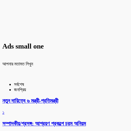
Ads small one
আপনার মতামত লিখুন
সর্বশেষ
জনপ্রিয়
নতুন দায়িত্বে ৬ মন্ত্রী-প্রতিমন্ত্রী
১
সম্পাদকীয়/প্রসঙ্গ: আশ্রয়ণ প্রকল্পে চরম অনিয়ম