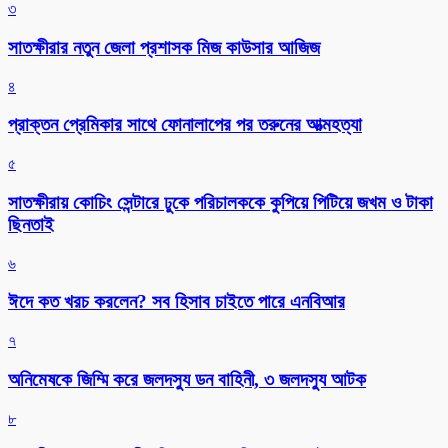
৩
সাতক্ষীরার নতুন জেলা প্রশাসক মিজ কাউসার আজিজ
৪
প্রাক্তন প্রেমিকার সাথে ফোনালাপের পর তরুনের আত্মহত্যা
৫
সাতক্ষীরায় কোচিং সেন্টারে ঢুকে পরিচালককে কুপিয়ে পিটিয়ে জখম ও টাকা
ছিনতাই
৬
ঈদে কত খরচ করলেন? সব হিসাব চাইতে পারে এনবিআর
৭
অনিমেষকে জিম্মি করে জলদস্যু ডন বাহিনী, ৩ জলদস্যু আটক
৮