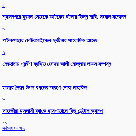
৫
শ্যামনগরে যুবদল নেতাকে আটকের ঘটনায় ভিন্ন দাবি, সংবাদ সম্মেলন
৬
পাইকগাছায় মোটরসাইকেল দুর্ঘটনায় সাংবাদিক আহত
৭
দেবহাটায় প্রবীণ ব্যক্তি জোহর আলী মোল্লার দাফন সম্পন্ন
৮
তালায় সৈয়দ উপল বখতের স্মরণে দোয়া মাহফিল
৯
সাতক্ষীরা ইসলামী ব্যাংক হাসপাতালে ফ্রি ডেন্টাল ক্যাম্প
১০
সর্বশেষ সব খবর