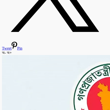
Tweet
Pin
অ-
অ+