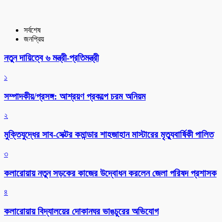
সর্বশেষ
জনপ্রিয়
নতুন দায়িত্বে ৬ মন্ত্রী-প্রতিমন্ত্রী
১
সম্পাদকীয়/প্রসঙ্গ: আশ্রয়ণ প্রকল্পে চরম অনিয়ম
২
মুক্তিযুদ্ধের সাব-সেক্টর কমান্ডার শাহজাহান মাস্টারের মৃত্যুবার্ষিকী পালিত
৩
কলারোয়ায় নতুন সড়কের কাজের উদ্বোধন করলেন জেলা পরিষদ প্রশাসক
৪
কলারোয়ায় বিদ্যালয়ের দোকানঘর ভাঙচুরের অভিযোগ