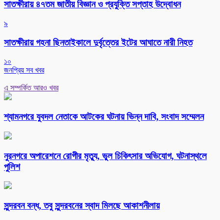
সাতক্ষীরায় ৪৭তম জাতীয় বিজ্ঞান ও প্রযুক্তি সপ্তাহ উদ্বোধন
৯
সাতক্ষীরায় গহনা ছিনতাইকালে দুর্বৃত্তের ইটের আঘাতে নারী নিহত
১০
জনপ্রিয় সব খবর
এ সম্পর্কিত আরও খবর
শ্যামনগরে যুবদল নেতাকে আটকের ঘটনায় ভিন্ন দাবি, সংবাদ সম্মেলন
নুরনগরে অপারেশনে রোগীর মৃত্যু, ভুল চিকিৎসার অভিযোগ, ঘটনাস্থলে
পুলিশ
সুন্দরবন বন্ধ, তবু সুন্দরবনের স্বাদ মিলছে আকাশনীলায়