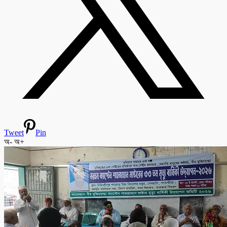
Tweet
Pin
অ-
অ+