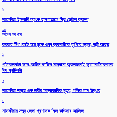
৯
সাতক্ষীরা ইসলামী ব্যাংক হাসপাতালে ফ্রি ডেন্টাল ক্যাম্প
১০
সর্বশেষ সব খবর
কয়রায় সিঁধ কেটে ঘরে ঢুকে ওষুধ ব্যবসায়ীকে কুপিয়ে হত্যা, স্ত্রী আহত
১
পাটকেলঘাটা আল-আমিন ফাজিল মাদ্রাসা অ্যালামনাই অ্যাসোসিয়েশনের
ঈদ পুনর্মিলনী
২
সাতক্ষীরা শহরে এক নারীর অস্বাভাবিক মৃত্যু, গলিত লাশ উদ্ধার
৩
সাতক্ষীরার নতুন জেলা প্রশাসক মিজ কাউসার আজিজ