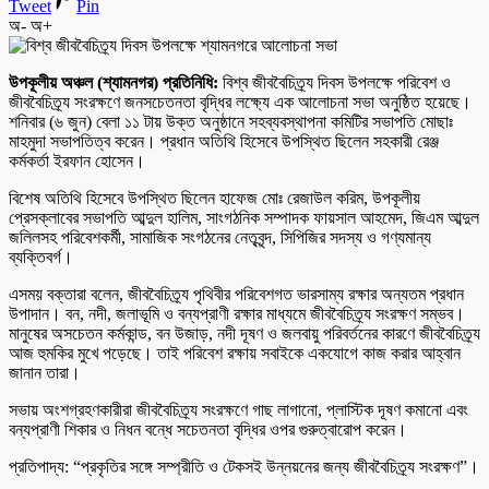
Tweet
Pin
অ-
অ+
উপকূলীয় অঞ্চল (শ্যামনগর) প্রতিনিধি:
বিশ্ব জীববৈচিত্র্য দিবস উপলক্ষে পরিবেশ ও
জীববৈচিত্র্য সংরক্ষণে জনসচেতনতা বৃদ্ধির লক্ষ্যে এক আলোচনা সভা অনুষ্ঠিত হয়েছে।
শনিবার (৬ জুন) বেলা ১১ টায় উক্ত অনুষ্ঠানে সহব্যবস্থাপনা কমিটির সভাপতি মোছাঃ
মাহমুদা সভাপতিত্ব করেন। প্রধান অতিথি হিসেবে উপস্থিত ছিলেন সহকারী রেঞ্জ
কর্মকর্তা ইরফান হোসেন।
বিশেষ অতিথি হিসেবে উপস্থিত ছিলেন হাফেজ মোঃ রেজাউল করিম, উপকূলীয়
প্রেসক্লাবের সভাপতি আব্দুল হালিম, সাংগঠনিক সম্পাদক ফায়সাল আহমেদ, জিএম আব্দুল
জলিলসহ পরিবেশকর্মী, সামাজিক সংগঠনের নেতৃবৃন্দ, সিপিজির সদস্য ও গণ্যমান্য
ব্যক্তিবর্গ।
এসময় বক্তারা বলেন, জীববৈচিত্র্য পৃথিবীর পরিবেশগত ভারসাম্য রক্ষার অন্যতম প্রধান
উপাদান। বন, নদী, জলাভূমি ও বন্যপ্রাণী রক্ষার মাধ্যমে জীববৈচিত্র্য সংরক্ষণ সম্ভব।
মানুষের অসচেতন কর্মকান্ড, বন উজাড়, নদী দূষণ ও জলবায়ু পরিবর্তনের কারণে জীববৈচিত্র্য
আজ হুমকির মুখে পড়েছে। তাই পরিবেশ রক্ষায় সবাইকে একযোগে কাজ করার আহ্বান
জানান তারা।
সভায় অংশগ্রহণকারীরা জীববৈচিত্র্য সংরক্ষণে গাছ লাগানো, প্লাস্টিক দূষণ কমানো এবং
বন্যপ্রাণী শিকার ও নিধন বন্ধে সচেতনতা বৃদ্ধির ওপর গুরুত্বারোপ করেন।
প্রতিপাদ্য: “প্রকৃতির সঙ্গে সম্প্রীতি ও টেকসই উন্নয়নের জন্য জীববৈচিত্র্য সংরক্ষণ”।