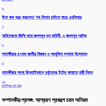
৬
ঈদে কত খরচ করলেন? সব হিসাব চাইতে পারে এনবিআর
৭
অনিমেষকে জিম্মি করে জলদস্যু ডন বাহিনী, ৩ জলদস্যু আটক
৮
সাতক্ষীরায় ৪৭তম জাতীয় বিজ্ঞান ও প্রযুক্তি সপ্তাহ উদ্বোধন
৯
সাতক্ষীরায় গহনা ছিনতাইকালে দুর্বৃত্তের ইটের আঘাতে নারী নিহত
১০
জনপ্রিয় সব খবর
সম্পাদকীয়/প্রসঙ্গ: আশ্রয়ণ প্রকল্পে চরম অনিয়ম