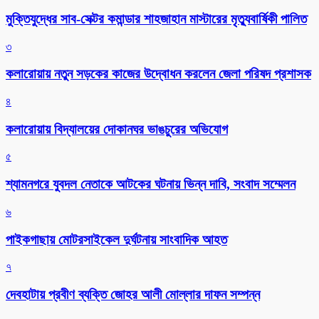
মুক্তিযুদ্ধের সাব-সেক্টর কমান্ডার শাহজাহান মাস্টারের মৃত্যুবার্ষিকী পালিত
৩
কলারোয়ায় নতুন সড়কের কাজের উদ্বোধন করলেন জেলা পরিষদ প্রশাসক
৪
কলারোয়ায় বিদ্যালয়ের দোকানঘর ভাঙচুরের অভিযোগ
৫
শ্যামনগরে যুবদল নেতাকে আটকের ঘটনায় ভিন্ন দাবি, সংবাদ সম্মেলন
৬
পাইকগাছায় মোটরসাইকেল দুর্ঘটনায় সাংবাদিক আহত
৭
দেবহাটায় প্রবীণ ব্যক্তি জোহর আলী মোল্লার দাফন সম্পন্ন