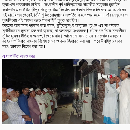
ক্যাপ্টেন শাহজাহান মাস্টার। তৎকালীন পূর্ব পাকিস্তানের সাতক্ষীরা মহকুমার মুজাহিদ
ক্যাপ্টেন এবং টাউনশ্রীপুর শরচ্চন্দ্র উচ্চ বিদ্যালয়ের প্রধান শিক্ষক হিসেবে ১৯৭১ সালের
৭ই মার্চের পর থেকেই তিনি মুক্তিযোদ্ধাদের সংগঠিত করতে শুরু করেন। তাঁর নেতৃত্বে ও
দূরদর্শিতায় এই অঞ্চল দ্রুত পাকবাহিনী মুক্ত হয়েছিল।
বক্তারা আফসোস প্রকাশ করে বলেন, মুক্তিযুদ্ধের অন্যতম প্রধান এই সংগঠককে
স্থানীয়ভাবে ভুলতে শুরু করা হয়েছে, যা অত্যন্ত দুঃখজনক। তাঁকে বাদ দিয়ে সাতক্ষীরার
মুক্তিযুদ্ধের ইতিহাস অসম্পূর্ণ থেকে যায়। আলোচনা সভা শেষে বাদ জোহর মরহুমের
রুহের মাগফিরাত কামনায় বিশেষ দোয়া ও কবর জিয়ারত করা হয়। পরে উপস্থিত সবার
মাঝে তাবারক বিতরণ করা হয়।
এ সম্পর্কিত আরও খবর