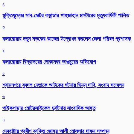
২
মুক্তিযুদ্ধের সাব-সেক্টর কমান্ডার শাহজাহান মাস্টারের মৃত্যুবার্ষিকী পালিত
৩
কলারোয়ায় নতুন সড়কের কাজের উদ্বোধন করলেন জেলা পরিষদ প্রশাসক
৪
কলারোয়ায় বিদ্যালয়ের দোকানঘর ভাঙচুরের অভিযোগ
৫
শ্যামনগরে যুবদল নেতাকে আটকের ঘটনায় ভিন্ন দাবি, সংবাদ সম্মেলন
৬
পাইকগাছায় মোটরসাইকেল দুর্ঘটনায় সাংবাদিক আহত
৭
দেবহাটায় প্রবীণ ব্যক্তি জোহর আলী মোল্লার দাফন সম্পন্ন