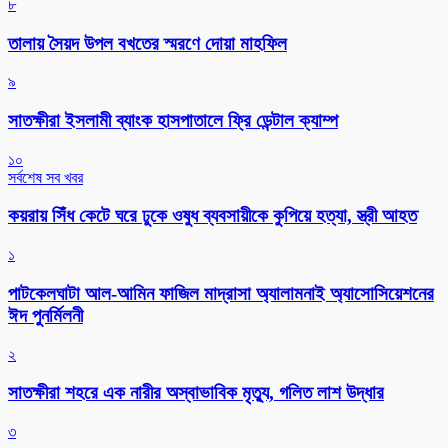
৮
তালায় সৈয়দ উপল বখতের স্মরণে দোয়া মাহফিল
৯
সাতক্ষীরা ইসলামী ব্যাংক হাসপাতালে ফ্রি ডেন্টাল ক্যাম্প
১০
সর্বশেষ সব খবর
কয়রায় সিঁধ কেটে ঘরে ঢুকে ওষুধ ব্যবসায়ীকে কুপিয়ে হত্যা, স্ত্রী আহত
১
পাটকেলঘাটা আল-আমিন ফাজিল মাদ্রাসা অ্যালামনাই অ্যাসোসিয়েশনের
ঈদ পুনর্মিলনী
২
সাতক্ষীরা শহরে এক নারীর অস্বাভাবিক মৃত্যু, গলিত লাশ উদ্ধার
৩