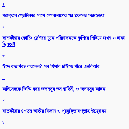
৪
প্রাক্তন প্রেমিকার সাথে ফোনালাপের পর তরুনের আত্মহত্যা
৫
সাতক্ষীরায় কোচিং সেন্টারে ঢুকে পরিচালককে কুপিয়ে পিটিয়ে জখম ও টাকা
ছিনতাই
৬
ঈদে কত খরচ করলেন? সব হিসাব চাইতে পারে এনবিআর
৭
অনিমেষকে জিম্মি করে জলদস্যু ডন বাহিনী, ৩ জলদস্যু আটক
৮
সাতক্ষীরায় ৪৭তম জাতীয় বিজ্ঞান ও প্রযুক্তি সপ্তাহ উদ্বোধন
৯