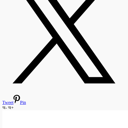
Tweet
Pin
অ-
অ+