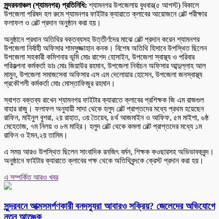
সুন্দরবনাঞ্চল (শ্যামনগর) প্রতিনিধি:
শ্যামনগর উপজেলায় বুধবার(৫ আগস্ট) বিকালে
উপজেলা পরিষদ হল রুমে শ্যামনগর ফাইটার ক্যারাতে ক্লাবের আয়োজনে বেল্ট পরীক্ষার
ফলাফল ও বেল্ট প্রদান অনুষ্ঠান করা হয়।
অনুষ্ঠানে প্রধান অতিথির বক্তব্যসহ উত্তীর্ণদের মাঝে বেল্ট প্রদান করেন শ্যামনগর
উপজেলা নির্বাহী অফিসার শামসুজ্জাহান কনক। বিশেষ অতিথি হিসাবে উপস্থিত ছিলেন
উপজেলা সহকারী কমিশনার ভূমি মোঃ রাশেদ হোসাইন, উপজেলা স্বাস্থ্য ও পরিবার
পরিকল্পনা কর্মকর্তা ডাঃ মোঃ জিয়াউর রহমান, উপজেলা নির্বাচন অফিসার আব্দুল্লাহ আল
মামুন, উপজেলা সমাজসেবা অফিসার এস এম দেলোয়ার হোসেন, উপজেলা জনস্বাস্থ্য
প্রকৌশলী কর্মকর্তা মোঃ মোস্তাফিজুর রহমান।
স্বাগত বক্তব্য রাখেন শ্যামনগর ফাইটার ক্যারাতে ক্লাবের প্রশিক্ষক জি এম রাজগুল
বাহার রাজু। ফলাফল অনুযায়ী সাদা থেকে হলুদ বেল্ট প্রাপ্তদের মধ্যে প্রথম হয়েছেন
রাফিন, মাইনুল বুশরা, ২য় রাহাত, ৩য় তৈয়েব, ৪র্থ আজমাইন ও আফিফ, ৫ম মাইশা, ৬ষ্ঠ
মেহেতাজ, ৭ম নিলয় ও ৮ম মাহির। হলুদ বেল্ট থেকে কমলা বেল্ট প্রাপ্তদের মধ্যে ১ম
রাফিন ও ইমন,২য় তামিম।
এ সময় আরও উপস্থিত ছিলেন সাংবাদিক রনজিৎ বর্মন, শিক্ষক কওছারসহ অভিভাবকবৃন্দ।
অনুষ্ঠানে ফাইটার ক্যারাতে ক্লাবের পক্ষ থেকে অতিথিবৃন্দকে ক্রেস্ট প্রদান করা হয়।
এ সম্পর্কিত আরও খবর
সুন্দরবনে আত্মসমর্পণকারী বনদস্যুরা আবারও সক্রিয়? জেলেদের অভিযোগে
নতুন আতঙ্ক