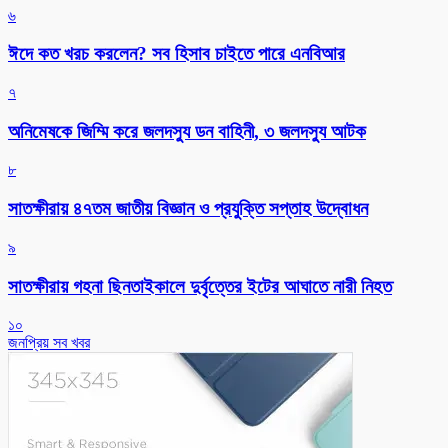
৬
ঈদে কত খরচ করলেন? সব হিসাব চাইতে পারে এনবিআর
৭
অনিমেষকে জিম্মি করে জলদস্যু ডন বাহিনী, ৩ জলদস্যু আটক
৮
সাতক্ষীরায় ৪৭তম জাতীয় বিজ্ঞান ও প্রযুক্তি সপ্তাহ উদ্বোধন
৯
সাতক্ষীরায় গহনা ছিনতাইকালে দুর্বৃত্তের ইটের আঘাতে নারী নিহত
১০
জনপ্রিয় সব খবর