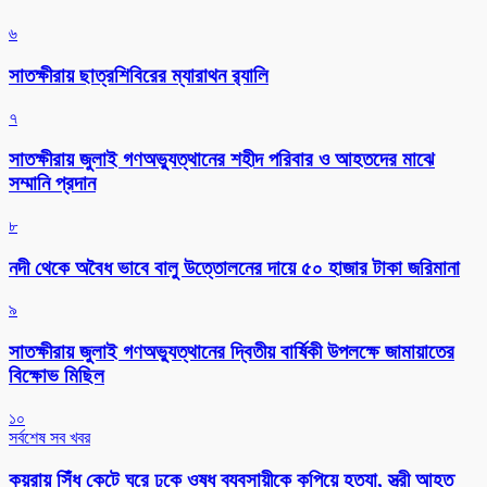
৬
সাতক্ষীরায় ছাত্রশিবিরের ম্যারাথন র‌্যালি
৭
সাতক্ষীরায় জুলাই গণঅভ্যুত্থানের শহীদ পরিবার ও আহতদের মাঝে
সম্মানি প্রদান
৮
নদী থেকে অবৈধ ভাবে বালু উত্তোলনের দায়ে ৫০ হাজার টাকা জরিমানা
৯
সাতক্ষীরায় জুলাই গণঅভ্যুত্থানের দ্বিতীয় বার্ষিকী উপলক্ষে জামায়াতের
বিক্ষোভ মিছিল
১০
সর্বশেষ সব খবর
কয়রায় সিঁধ কেটে ঘরে ঢুকে ওষুধ ব্যবসায়ীকে কুপিয়ে হত্যা, স্ত্রী আহত