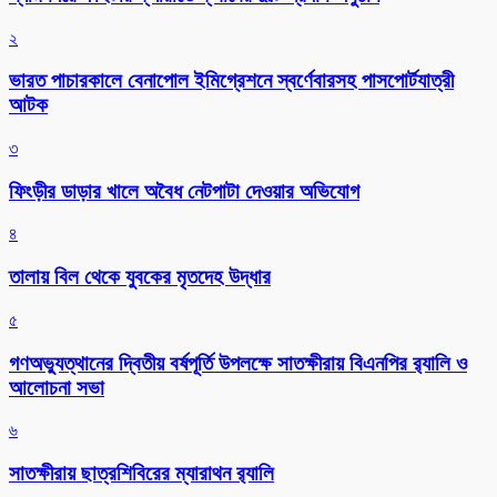
২
ভারত পাচারকালে বেনাপোল ইমিগ্রেশনে স্বর্ণেবারসহ পাসপোর্টযাত্রী
আটক
৩
ফিংড়ীর ডাড়ার খালে অবৈধ নেটপাটা দেওয়ার অভিযোগ
৪
তালায় বিল থেকে যুবকের মৃতদেহ উদ্ধার
৫
গণঅভ্যুত্থানের দ্বিতীয় বর্ষপূর্তি উপলক্ষে সাতক্ষীরায় বিএনপির র‌্যালি ও
আলোচনা সভা
৬
সাতক্ষীরায় ছাত্রশিবিরের ম্যারাথন র‌্যালি