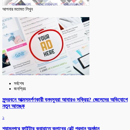
আপনার মতামত লিখুন
সর্বশেষ
জনপ্রিয়
সুন্দরবনে আত্মসমর্পণকারী বনদস্যুরা আবারও সক্রিয়? জেলেদের অভিযোগে
নতুন আতঙ্ক
১
শ্যামনগরে ফাইটার ক্যারাতে ক্লাবের বেল্ট প্রদান অনুষ্ঠান