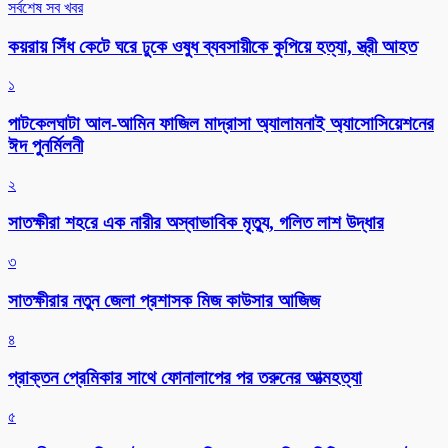
সর্বশেষ সব খবর
কয়রায় সিঁধ কেটে ঘরে ঢুকে ওষুধ ব্যবসায়ীকে কুপিয়ে হত্যা, স্ত্রী আহত
১
পাটকেলঘাটা আল-আমিন ফাজিল মাদ্রাসা অ্যালামনাই অ্যাসোসিয়েশনের
ঈদ পুনর্মিলনী
২
সাতক্ষীরা শহরে এক নারীর অস্বাভাবিক মৃত্যু, গলিত লাশ উদ্ধার
৩
সাতক্ষীরার নতুন জেলা প্রশাসক মিজ কাউসার আজিজ
৪
প্রাক্তন প্রেমিকার সাথে ফোনালাপের পর তরুনের আত্মহত্যা
৫