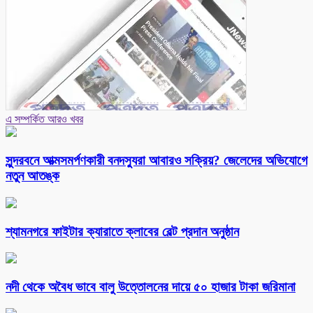
এ সম্পর্কিত আরও খবর
সুন্দরবনে আত্মসমর্পণকারী বনদস্যুরা আবারও সক্রিয়? জেলেদের অভিযোগে
নতুন আতঙ্ক
শ্যামনগরে ফাইটার ক্যারাতে ক্লাবের বেল্ট প্রদান অনুষ্ঠান
নদী থেকে অবৈধ ভাবে বালু উত্তোলনের দায়ে ৫০ হাজার টাকা জরিমানা