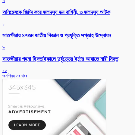
৭
অনিমেষকে জিম্মি করে জলদস্যু ডন বাহিনী, ৩ জলদস্যু আটক
৮
সাতক্ষীরায় ৪৭তম জাতীয় বিজ্ঞান ও প্রযুক্তি সপ্তাহ উদ্বোধন
৯
সাতক্ষীরায় গহনা ছিনতাইকালে দুর্বৃত্তের ইটের আঘাতে নারী নিহত
১০
জনপ্রিয় সব খবর