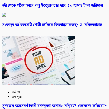
নদী থেকে অবৈধ ভাবে বালু উত্তোলনের দায়ে ৫০ হাজার টাকা জরিমানা
সংঘবদ্ধ ধর্ম ব্যবসায়ী গোষ্ঠী জাতিকে বিভ্রান্ত করছে: ড. মনিরুজ্জামান
সর্বশেষ
জনপ্রিয়
সুন্দরবনে আত্মসমর্পণকারী বনদস্যুরা আবারও সক্রিয়? জেলেদের অভিযোগে