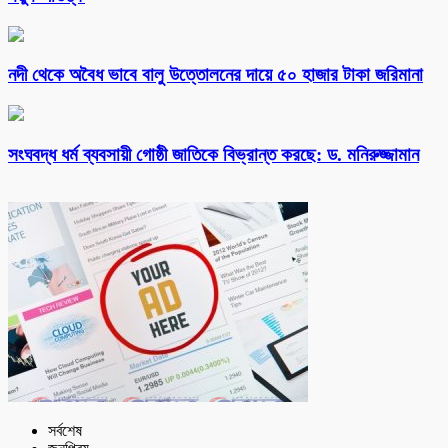
নদী থেকে অবৈধ ভাবে বালু উত্তোলনের দায়ে ৫০ হাজার টাকা জরিমানা
সংঘবদ্ধ ধর্ম ব্যবসায়ী গোষ্ঠী জাতিকে বিভ্রান্ত করছে: ড. মনিরুজ্জামান
সর্বশেষ