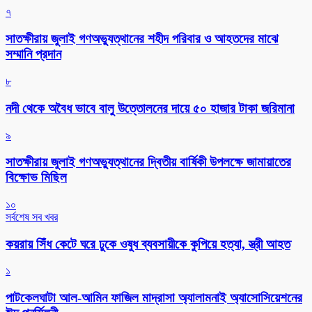
৭
সাতক্ষীরায় জুলাই গণঅভ্যুত্থানের শহীদ পরিবার ও আহতদের মাঝে
সম্মানি প্রদান
৮
নদী থেকে অবৈধ ভাবে বালু উত্তোলনের দায়ে ৫০ হাজার টাকা জরিমানা
৯
সাতক্ষীরায় জুলাই গণঅভ্যুত্থানের দ্বিতীয় বার্ষিকী উপলক্ষে জামায়াতের
বিক্ষোভ মিছিল
১০
সর্বশেষ সব খবর
কয়রায় সিঁধ কেটে ঘরে ঢুকে ওষুধ ব্যবসায়ীকে কুপিয়ে হত্যা, স্ত্রী আহত
১
পাটকেলঘাটা আল-আমিন ফাজিল মাদ্রাসা অ্যালামনাই অ্যাসোসিয়েশনের