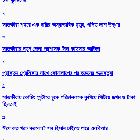
ঈদ পুনর্মিলনী
২
সাতক্ষীরা শহরে এক নারীর অস্বাভাবিক মৃত্যু, গলিত লাশ উদ্ধার
৩
সাতক্ষীরার নতুন জেলা প্রশাসক মিজ কাউসার আজিজ
৪
প্রাক্তন প্রেমিকার সাথে ফোনালাপের পর তরুনের আত্মহত্যা
৫
সাতক্ষীরায় কোচিং সেন্টারে ঢুকে পরিচালককে কুপিয়ে পিটিয়ে জখম ও টাকা
ছিনতাই
৬
ঈদে কত খরচ করলেন? সব হিসাব চাইতে পারে এনবিআর