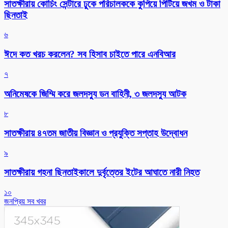
সাতক্ষীরায় কোচিং সেন্টারে ঢুকে পরিচালককে কুপিয়ে পিটিয়ে জখম ও টাকা
ছিনতাই
৬
ঈদে কত খরচ করলেন? সব হিসাব চাইতে পারে এনবিআর
৭
অনিমেষকে জিম্মি করে জলদস্যু ডন বাহিনী, ৩ জলদস্যু আটক
৮
সাতক্ষীরায় ৪৭তম জাতীয় বিজ্ঞান ও প্রযুক্তি সপ্তাহ উদ্বোধন
৯
সাতক্ষীরায় গহনা ছিনতাইকালে দুর্বৃত্তের ইটের আঘাতে নারী নিহত
১০
জনপ্রিয় সব খবর