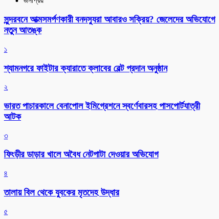
জনপ্রিয়
সুন্দরবনে আত্মসমর্পণকারী বনদস্যুরা আবারও সক্রিয়? জেলেদের অভিযোগে
নতুন আতঙ্ক
১
শ্যামনগরে ফাইটার ক্যারাতে ক্লাবের বেল্ট প্রদান অনুষ্ঠান
২
ভারত পাচারকালে বেনাপোল ইমিগ্রেশনে স্বর্ণেবারসহ পাসপোর্টযাত্রী
আটক
৩
ফিংড়ীর ডাড়ার খালে অবৈধ নেটপাটা দেওয়ার অভিযোগ
৪
তালায় বিল থেকে যুবকের মৃতদেহ উদ্ধার
৫