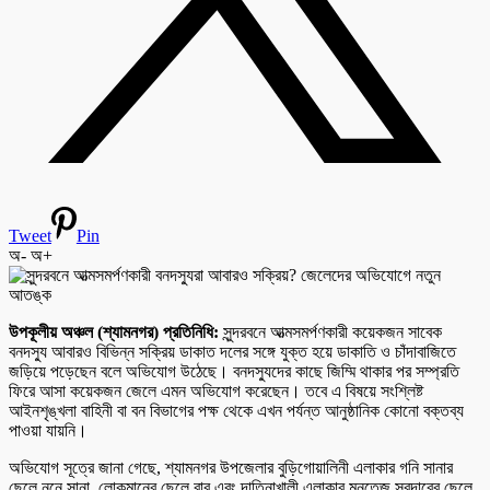
Tweet
Pin
অ-
অ+
উপকূলীয় অঞ্চল (শ্যামনগর) প্রতিনিধি:
সুন্দরবনে আত্মসমর্পণকারী কয়েকজন সাবেক
বনদস্যু আবারও বিভিন্ন সক্রিয় ডাকাত দলের সঙ্গে যুক্ত হয়ে ডাকাতি ও চাঁদাবাজিতে
জড়িয়ে পড়েছেন বলে অভিযোগ উঠেছে। বনদস্যুদের কাছে জিম্মি থাকার পর সম্প্রতি
ফিরে আসা কয়েকজন জেলে এমন অভিযোগ করেছেন। তবে এ বিষয়ে সংশ্লিষ্ট
আইনশৃঙ্খলা বাহিনী বা বন বিভাগের পক্ষ থেকে এখন পর্যন্ত আনুষ্ঠানিক কোনো বক্তব্য
পাওয়া যায়নি।
অভিযোগ সূত্রে জানা গেছে, শ্যামনগর উপজেলার বুড়িগোয়ালিনী এলাকার গনি সানার
ছেলে ননে সানা, লোকমানের ছেলে বাবু এবং দাতিনাখালী এলাকার মনতেজ সরদারের ছেলে