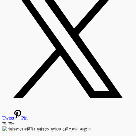
Tweet
Pin
অ-
অ+