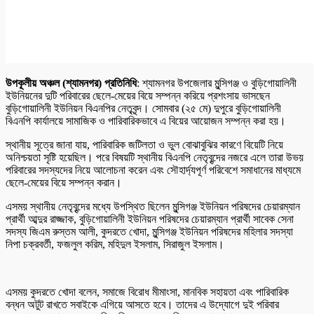
উপকূলীয় অঞ্চল (শ্যামনগর) প্রতিনিধি
: শ্যামনগর উপজেলার মুন্সিগঞ্জ ও বুড়িগোয়ালিনী
ইউনিয়নের দুটি পরিবারের ছেলে-মেয়ের বিয়ে সম্পন্ন করিয়ে প্রশংসায় ভাসছেন
বুড়িগোয়ালিনী ইউনিয়ন বিএনপির নেতৃবৃন্দ। সোমবার (২৫ মে) দুপুরে বুড়িগোয়ালিনী
বিএনপি কার্যালয়ে সামাজিক ও পারিবারিকভাবে এ বিয়ের আয়োজন সম্পন্ন করা হয়।
স্থানীয় সূত্রে জানা যায়, পারিবারিক জটিলতা ও ভুল বোঝাবুঝির কারণে বিয়েটি নিয়ে
অনিশ্চয়তা সৃষ্টি হয়েছিল। পরে বিষয়টি স্থানীয় বিএনপি নেতৃবৃন্দের নজরে এলে তারা উভয়
পরিবারের সদস্যদের নিয়ে আলোচনা করেন এবং সৌহার্দ্যপূর্ণ পরিবেশে সমাধানের মাধ্যমে
ছেলে-মেয়ের বিয়ে সম্পন্ন করান।
এসময় স্থানীয় নেতৃবৃন্দের মধ্যে উপস্থিত ছিলেন মুন্সিগঞ্জ ইউনিয়ন পরিষদের চেয়ারম্যান
প্রার্থী আব্দুর রাজ্জাক, বুড়িগোয়ালিনী ইউনিয়ন পরিষদের চেয়ারম্যান প্রার্থী সাবেক সেনা
সদস্য জিএম রুস্তম আলী, কুদরতে খোদা, মুন্সিগঞ্জ ইউনিয়ন পরিষদের মহিলার সদস্যা
নিপা চক্রবর্তী, ফজলুল করিম, মহিদুল ইসলাম, সিরাজুল ইসলাম।
এসময় কুদরতে খোদা বলেন, সমাজে বিরোধ মীমাংসা, মানবিক সহায়তা এবং পারিবারিক
বন্ধন অটুট রাখতে সবাইকে এগিয়ে আসতে হবে। তাদের এ উদ্যোগে দুই পরিবার