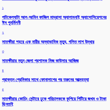
১
পাটকেলঘাটা আল-আমিন ফাজিল মাদ্রাসা অ্যালামনাই অ্যাসোসিয়েশনের
ঈদ পুনর্মিলনী
২
সাতক্ষীরা শহরে এক নারীর অস্বাভাবিক মৃত্যু, গলিত লাশ উদ্ধার
৩
সাতক্ষীরার নতুন জেলা প্রশাসক মিজ কাউসার আজিজ
৪
প্রাক্তন প্রেমিকার সাথে ফোনালাপের পর তরুনের আত্মহত্যা
৫
সাতক্ষীরায় কোচিং সেন্টারে ঢুকে পরিচালককে কুপিয়ে পিটিয়ে জখম ও টাকা
ছিনতাই