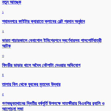
নতুন আতঙ্ক
১
শ্যামনগরে ফাইটার ক্যারাতে ক্লাবের বেল্ট প্রদান অনুষ্ঠান
২
ভারত পাচারকালে বেনাপোল ইমিগ্রেশনে স্বর্ণেবারসহ পাসপোর্টযাত্রী
আটক
৩
ফিংড়ীর ডাড়ার খালে অবৈধ নেটপাটা দেওয়ার অভিযোগ
৪
তালায় বিল থেকে যুবকের মৃতদেহ উদ্ধার
৫
গণঅভ্যুত্থানের দ্বিতীয় বর্ষপূর্তি উপলক্ষে সাতক্ষীরায় বিএনপির র‌্যালি ও
আলোচনা সভা