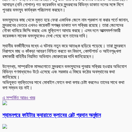
আসাদুল (ননি গোপাল) গত কয়েকদিন ধরে সুন্দরবনের বিভিন্ন ডাকাত দলের সঙ্গে মিশে
পুনরায় বনদস্যু কার্যক্রম পরিচালনা করছেন।
বনদস্যুদের কাছ থেকে মুক্ত হয়ে ফেরা একাধিক জেলে নাম প্রকাশ না করার শর্তে জানান,
সুন্দরবনের ভেতরে এখনও কয়েকটি সশস্ত্র ডাকাত দল সক্রিয় রয়েছে। তারা জেলেদের
নৌকা থামিয়ে জিম্মি করছে এবং মুক্তিপণ আদায় করছে। এসব দলে আত্মসমর্পণকারী
কয়েকজন সাবেক বনদস্যুকেও দেখা গেছে বলে তাদের দাবি।
স্থানীয় বনজীবীদের মধ্যে এ ঘটনায় নতুন করে আতঙ্ক ছড়িয়ে পড়েছে। তারা সুন্দরবনে
নিরাপদে মাছ ও কাঁকড়া আহরণ নিশ্চিত করতে বন বিভাগ, কোস্টগার্ড ও আইনশৃঙ্খলা
রক্ষাকারী বাহিনীর নিয়মিত অভিযান জোরদারের দাবি জানিয়েছেন।
উল্লেখ্য, সাম্প্রতিক মাসগুলোতে সুন্দরবনে বনদস্যুদের পুনরায় সক্রিয় হওয়ার অভিযোগ
বিভিন্ন গণমাধ্যমেও উঠে এসেছে এবং সরকার এ বিষয়ে কঠোর অবস্থানের কথা
জানিয়েছে।
অভিযুক্ত ব্যক্তিদের সাথে মোবাইল ফোনে কথা বলার চেষ্টা করলেও তাদের সাথে কথা
বলা সম্ভব হয় নাই।
এ সম্পর্কিত আরও খবর
শ্যামনগরে ফাইটার ক্যারাতে ক্লাবের বেল্ট প্রদান অনুষ্ঠান