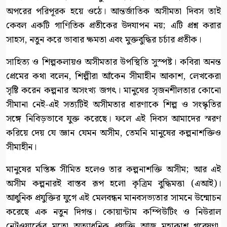
অপরের পরিপূরক হয়ে ওঠে। আন্তর্জাতিক অসীমতা দিবস তাই
কেবল একটি গাণিতিক প্রতীকের উদযাপন নয়; এটি প্রশ্ন করার
সাহস, নতুন করে ভাবার ক্ষমতা এবং মুক্তবুদ্ধির চর্চার প্রতীক।
সাহিত্য ও শিল্পকলায়ও অসীমতার উপস্থিতি সুস্পষ্ট। কবিরা অনন্ত
প্রেমের কথা বলেন, শিল্পীরা আঁকেন সীমাহীন আকাশ, লেখকেরা
সৃষ্টি করেন কল্পনার অসংখ্য জগৎ। মানুষের সৃজনশীলতার কোনো
সীমানা নেই-এই সত্যটিই অসীমতার ধারণাকে শিল্প ও সংস্কৃতির
সঙ্গে নিবিড়ভাবে যুক্ত করেছে। ফলে এই দিবস আমাদের স্মরণ
করিয়ে দেয় যে জ্ঞান যেমন অসীম, তেমনি মানুষের কল্পনাশক্তিও
সীমাহীন।
মানুষের মস্তিষ্ক সীমিত হলেও তার কল্পনাশক্তি অসীম; আর এই
অসীম কল্পনারই বাস্তব রূপ হলো কৃত্রিম বুদ্ধিমত্তা (এআই)।
আধুনিক প্রযুক্তির যুগে এই মেলবন্ধন মানবসভ্যতার সামনে উন্মোচন
করেছে এক নতুন দিগন্ত। কোয়ান্টাম কম্পিউটিং ও নিউরাল
নেটওয়ার্কের মতো অত্যাধুনিক প্রযুক্তি আজ মহাকাশ গবেষণা,