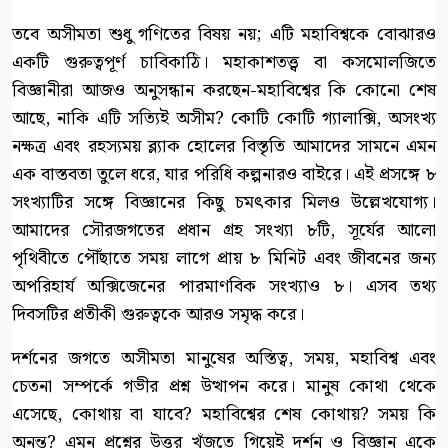
তবে অসীমতা শুধু গণিতের বিষয় নয়; এটি মহাবিশ্বকে বোঝারও
একটি গুরুত্বপূর্ণ চাবিকাঠি। মহাকাশতত্ত্ব বা কসমোলজিতে
বিজ্ঞানীরা আজও অনুসন্ধান করছেন-মহাবিশ্বের কি কোনো শেষ
আছে, নাকি এটি সত্যিই অসীম? কোটি কোটি গ্যালাক্সি, অসংখ্য
নক্ষত্র এবং রহস্যময় ব্ল্যাক হোলের বিস্তৃতি আমাদের সামনে এমন
এক বাস্তবতা তুলে ধরে, যার পরিধি কল্পনারও বাইরে। এই প্রসঙ্গে ৮
সংখ্যাটির সঙ্গে বিজ্ঞানের কিছু চমৎকার মিলও উল্লেখযোগ্য।
আমাদের সৌরজগতের প্রধান গ্রহ সংখ্যা ৮টি, সূর্যের আলো
পৃথিবীতে পৌঁছাতে সময় লাগে প্রায় ৮ মিনিট এবং জীবনের জন্য
অপরিহার্য অক্সিজেনের পারমাণবিক সংখ্যাও ৮। এসব তথ্য
দিবসটির প্রতীকী গুরুত্বকে আরও সমৃদ্ধ করে।
দর্শনের জগতে অসীমতা মানুষের অস্তিত্ব, সময়, মহাবিশ্ব এবং
চেতনা সম্পর্কে গভীর প্রশ্ন উত্থাপন করে। মানুষ কোথা থেকে
এসেছে, কোথায় বা যাবে? মহাবিশ্বের শেষ কোথায়? সময় কি
অনন্ত? এমন প্রশ্নের উত্তর খুঁজতে গিয়েই দর্শন ও বিজ্ঞান একে