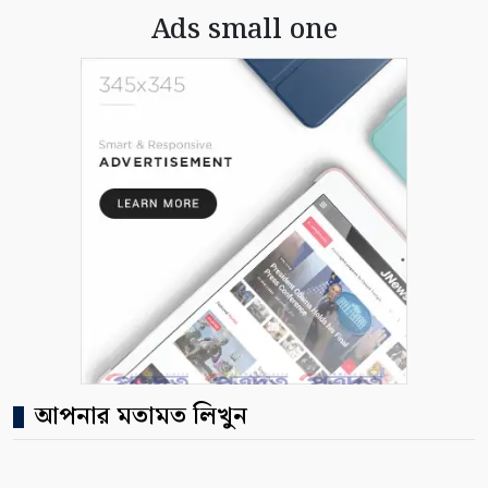
Ads small one
আপনার মতামত লিখুন