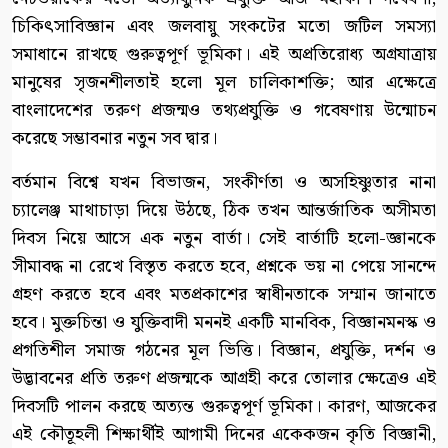
চিকিৎসাবিজ্ঞান এবং জলবায়ু সংকটের মতো জটিল সমস্যা
সমাধানে রাখছে গুরুত্বপূর্ণ ভূমিকা। এই অপ্রতিরোধ্য অগ্রযাত্রায়
মানুষের সৃজনশীলতাই হলো মূল চালিকাশক্তি; আর এক্ষেত্রে
বাংলাদেশের তরুণ প্রজন্মও তথ্যপ্রযুক্তি ও গবেষণায় উন্মোচন
করেছে সম্ভাবনার নতুন সব দ্বার।
বর্তমান বিশ্বে যখন বিভাজন, সংকীর্ণতা ও অসহিষ্ণুতার নানা
চ্যালেঞ্জ মাথাচাড়া দিয়ে উঠছে, ঠিক তখন আন্তর্জাতিক অসীমতা
দিবস নিয়ে আসে এক নতুন বার্তা। সেই বার্তাটি হলো-জ্ঞানকে
সীমাবদ্ধ না রেখে বিস্তৃত করতে হবে, প্রশ্নকে ভয় না পেয়ে সানন্দে
গ্রহণ করতে হবে এবং মতপ্রকাশের স্বাধীনতাকে সম্মান জানাতে
হবে। মুক্তচিন্তা ও যুক্তিবাদী মননই একটি মানবিক, বিজ্ঞানমনস্ক ও
প্রগতিশীল সমাজ গঠনের মূল ভিত্তি। বিজ্ঞান, প্রযুক্তি, দর্শন ও
উদ্ভাবনের প্রতি তরুণ প্রজন্মকে আগ্রহী করে তোলার ক্ষেত্রেও এই
দিবসটি পালন করছে অত্যন্ত গুরুত্বপূর্ণ ভূমিকা। কারণ, আজকের
এই কৌতূহলী শিক্ষার্থীই আগামী দিনের একেকজন কৃতি বিজ্ঞানী,