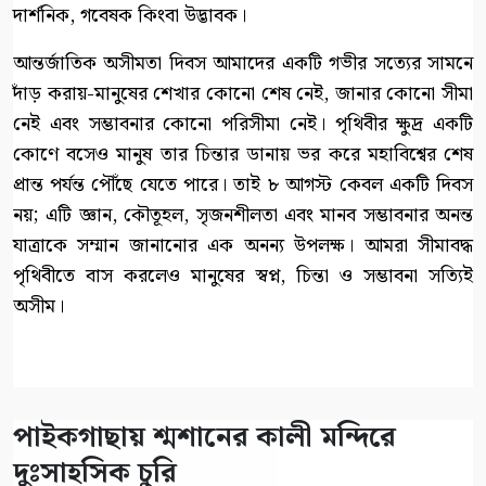
দার্শনিক, গবেষক কিংবা উদ্ভাবক।
আন্তর্জাতিক অসীমতা দিবস আমাদের একটি গভীর সত্যের সামনে
দাঁড় করায়-মানুষের শেখার কোনো শেষ নেই, জানার কোনো সীমা
নেই এবং সম্ভাবনার কোনো পরিসীমা নেই। পৃথিবীর ক্ষুদ্র একটি
কোণে বসেও মানুষ তার চিন্তার ডানায় ভর করে মহাবিশ্বের শেষ
প্রান্ত পর্যন্ত পৌঁছে যেতে পারে। তাই ৮ আগস্ট কেবল একটি দিবস
নয়; এটি জ্ঞান, কৌতূহল, সৃজনশীলতা এবং মানব সম্ভাবনার অনন্ত
যাত্রাকে সম্মান জানানোর এক অনন্য উপলক্ষ। আমরা সীমাবদ্ধ
পৃথিবীতে বাস করলেও মানুষের স্বপ্ন, চিন্তা ও সম্ভাবনা সত্যিই
অসীম।
পাইকগাছায় শ্মশানের কালী মন্দিরে
দুঃসাহসিক চুরি