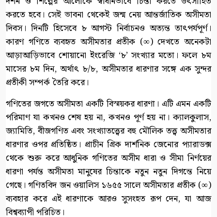
দর্শন ও শিল্পের আলোকে স্বাধীনভাবে চিন্তা করতে উৎসাহিত
করতে হবে। সেই ভাবনা থেকেই জন্ম নেয় আন্তর্জাতিক অসীমতা
দিবস। দিনটি হিসেবে ৮ আগস্ট নির্বাচনও অত্যন্ত তাৎপর্যপূর্ণ।
কারণ গণিতে ব্যবহৃত অসীমতার প্রতীক (∞) দেখতে অনেকটা
আড়াআড়িভাবে শোয়ানো ইংরেজি ‘৮’ সংখ্যার মতো। ফলে ৮ম
মাসের ৮ম দিন, অর্থাৎ ৮/৮, অসীমতার ধারণার সঙ্গে এক সুন্দর
প্রতীকী সম্পর্ক তৈরি করে।
গণিতের জগতে অসীমতা একটি বিস্ময়কর ধারণা। এটি এমন একটি
পরিমাণ যা কখনও শেষ হয় না, কখনও পূর্ণ হয় না। ক্যালকুলাস,
জ্যামিতি, বীজগণিত এবং সংখ্যাতত্ত্বের বহু মৌলিক তত্ত্ব অসীমতার
ধারণার ওপর প্রতিষ্ঠিত। প্রাচীন গ্রিক দার্শনিক জেনোর প্যারাডক্স
থেকে শুরু করে আধুনিক গণিতের অসীম ধারা ও সীমা নির্ণয়ের
ধারণা পর্যন্ত অসীমতা মানুষের চিন্তাকে নতুন নতুন দিগন্তে নিয়ে
গেছে। গণিতবিদ জন ওয়ালিস ১৬৫৫ সালে অসীমতার প্রতীক (∞)
ব্যবহার করে এই ধারণাকে আরও সুসংহত রূপ দেন, যা আজ
বিশ্বব্যাপী পরিচিত।