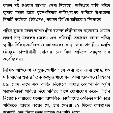
ফসল নষ্ট হওয়ার আশঙ্কা দেখা দিয়েছে। ক্ষতিগ্রস্ত চাষি পবিত্র
কুমার মন্ডল আজ বৃহস্পতিবার ক্ষতিপূরণের দাবিতে উপজেলা
নির্বাহী কর্মকর্তা (ইউএনও) বরাবর লিখিত অভিযোগ দিয়েছেন।
পবিত্র কুমার মন্ডল আশাশুনির বড়দল ইউনিয়নের নড়রাবাদ গ্রামের
লক্ষণ চন্দ্র মন্ডলের ছেলে। এক প্রতিবন্ধী সন্তানের জনক পবিত্র
স্থানীয় বিভিন্ন এনজিও ও মহাজনদের কাছ থেকে ঋণ নিয়ে চলতি
মৌসুমে চাম্পাখালী মৌজায় ৮০ বিঘা জমিতে তরমুজ চাষ
করেছিলেন।
লিখিত অভিযোগ ও ভুক্তভোগীর সঙ্গে কথা বলে জানা গেছে, গত
মার্চ মাসের শুরুর দিকে তরমুজ গাছে ফল আসা শুরু হলে বিশ্বরূপ
চন্দ্র ঘোষ নামে এক ব্যক্তি নিজেকে বায়ার কোম্পানির ‘কৃষি
পরামর্শদাতা’ পরিচয় দিয়ে পবিত্রর সঙ্গে যোগাযোগ করেন। তিনি
নিজেকে বায়ারের যশোর আঞ্চলিক কার্যালয়ের কর্মকর্তা দাবি করে
পবিত্রকে আশ্বস্ত করেন যে, তাঁর দেওয়া ১২ দিনের ব্যবস্থাপত্র
অনুযায়ী ওষুধ দিলে ফলন কয়েক গুণ বৃদ্ধি পাবে।