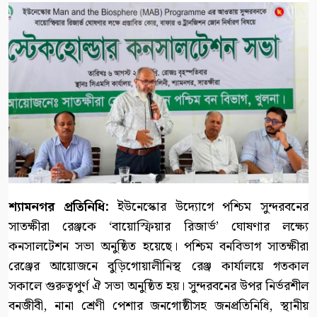
শ্যামনগর প্রতিনিধি:
ইউনেস্কোর উদ্যোগে পশ্চিম সুন্দরবনের
সাতক্ষীরা রেঞ্জকে ‘বায়োস্ফিয়ার রিজার্ভ’ ঘোষণার লক্ষ্যে
কনসালটেশন সভা অনুষ্ঠিত হয়েছে। পশ্চিম বনবিভাগ সাতক্ষীরা
রেঞ্জের আয়োজনে বুড়িগোয়ালীনিস্থ রেঞ্জ কার্যালয়ে গতকাল
সকালে গুরুত্বপুর্ণ ঐ সভা অনুষ্ঠিত হয়। সুন্দরবনের উপর নির্ভরশীল
বনজীবী, নানা শ্রেণী পেশার জনগোষ্ঠীসহ জনপ্রতিনিধি, স্থানীয়