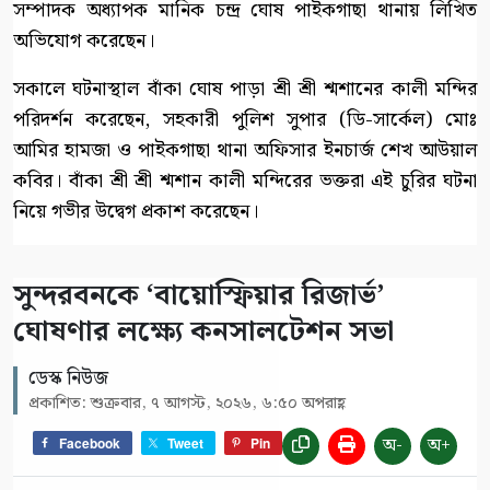
সম্পাদক অধ্যাপক মানিক চন্দ্র ঘোষ পাইকগাছা থানায় লিখিত
অভিযোগ করেছেন।
সকালে ঘটনাস্থাল বাঁকা ঘোষ পাড়া শ্রী শ্রী শ্মশানের কালী মন্দির
পরিদর্শন করেছেন, সহকারী পুলিশ সুপার (ডি-সার্কেল) মোঃ
আমির হামজা ও পাইকগাছা থানা অফিসার ইনচার্জ শেখ আউয়াল
কবির। বাঁকা শ্রী শ্রী শ্মশান কালী মন্দিরের ভক্তরা এই চুরির ঘটনা
নিয়ে গভীর উদ্বেগ প্রকাশ করেছেন।
সুন্দরবনকে ‘বায়োস্ফিয়ার রিজার্ভ’
ঘোষণার লক্ষ্যে কনসালটেশন সভা
ডেস্ক নিউজ
প্রকাশিত: শুক্রবার, ৭ আগস্ট, ২০২৬, ৬:৫০ অপরাহ্ণ
অ-
অ+
Facebook
Tweet
Pin