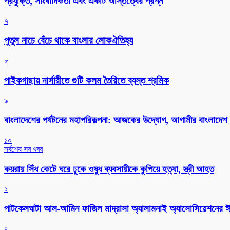
প্রযুক্তি, সাংবাদিকতা এবং একটি অস্তিত্বের প্রশ্ন
৭
পুতুল নাচে বেঁচে থাকে বাংলার লোকঐতিহ্য
৮
পাইকগাছায় নার্সারীতে গুটি কলম তৈরিতে ব্যস্ত শ্রমিক
৯
বাংলাদেশের পর্যটনের মহাপরিকল্পনা: আজকের উদ্যোগ, আগামীর বাংলাদেশ
১০
সর্বশেষ সব খবর
কয়রায় সিঁধ কেটে ঘরে ঢুকে ওষুধ ব্যবসায়ীকে কুপিয়ে হত্যা, স্ত্রী আহত
১
পাটকেলঘাটা আল-আমিন ফাজিল মাদ্রাসা অ্যালামনাই অ্যাসোসিয়েশনের ঈদ 
২