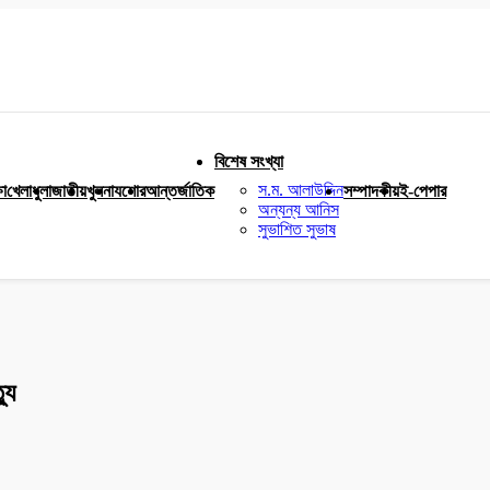
বিশেষ সংখ্যা
স.ম. আলাউদ্দিন
ষা
খেলাধুলা
জাতীয়
খুলনা
যশোর
আন্তর্জাতিক
সম্পাদকীয়
ই-পেপার
অন্যন্য আনিস
সুভাশিত সুভাষ
যু