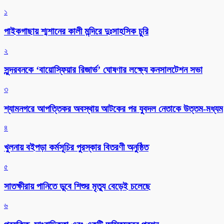
১
পাইকগাছায় শ্মশানের কালী মন্দিরে দুঃসাহসিক চুরি
২
সুন্দরবনকে ‘বায়োস্ফিয়ার রিজার্ভ’ ঘোষণার লক্ষ্যে কনসালটেশন সভা
৩
শ্যামনগরে আপত্তিকর অবস্থায় আটকের পর যুবদল নেতাকে উত্তম-মধ্যম
৪
খুলনায় বইপড়া কর্মসূচির পুরস্কার বিতরণী অনুষ্ঠিত
৫
সাতক্ষীরায় পানিতে ডুবে শিশুর মৃত্যু বেড়েই চলেছে
৬