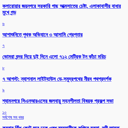
কলারোয়ার জয়নগরে সরকারি গাছ আত্মসাতের চেষ্টা, এলাকাবাসীর বাধার
মুখে পন্ড
৬
আশাশুনিতে পৃথক অভিযানে ৩ আসামি গ্রেপ্তার
৭
ভোমরা বন্দর দিয়ে দুই দিনে এলো ৭১২ মেট্রিক টন কাঁচা মরিচ
৮
৭ আগস্ট: ন্যাশনাল লাইটহাউস ডে-সমুদ্রপথের নীরব পথপ্রদর্শক
৯
শ্যামনগরে সিএনআরএসের জলবায়ু সহনশীলতা বিষয়ক প্রকল্প সভা
১০
সর্বশেষ সব খবর