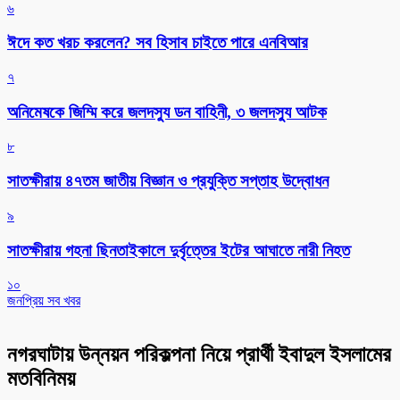
৬
ঈদে কত খরচ করলেন? সব হিসাব চাইতে পারে এনবিআর
৭
অনিমেষকে জিম্মি করে জলদস্যু ডন বাহিনী, ৩ জলদস্যু আটক
৮
সাতক্ষীরায় ৪৭তম জাতীয় বিজ্ঞান ও প্রযুক্তি সপ্তাহ উদ্বোধন
৯
সাতক্ষীরায় গহনা ছিনতাইকালে দুর্বৃত্তের ইটের আঘাতে নারী নিহত
১০
জনপ্রিয় সব খবর
নগরঘাটায় উন্নয়ন পরিকল্পনা নিয়ে প্রার্থী ইবাদুল ইসলামের
মতবিনিময়