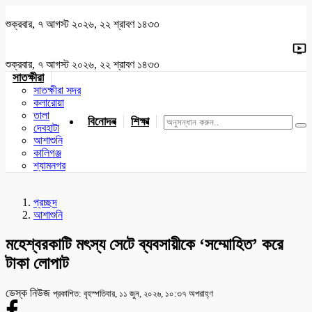
শুক্রবার, ৭ আগস্ট ২০২৬, ২২ শ্রাবণ ১৪৩৩
শুক্রবার, ৭ আগস্ট ২০২৬, ২২ শ্রাবণ ১৪৩৩
সাতক্ষীরা
সাতক্ষীরা সদর
কলারোয়া
তালা
বিনোদন
শিক্ষা
খেলাধুলা
জাতীয়
খুলনা
যশোর
দেবহাটা
আশাশুনি
কালিগঞ্জ
শ্যামনগর
প্রচ্ছদ
আশাশুনি
মহেশ্বরকাটি মৎস্য সেটে ব্যবসায়ীকে ‘সম্মোহিত’ করে
টাকা লোপাট
ডেস্ক নিউজ
প্রকাশিত: বৃহস্পতিবার, ১১ জুন, ২০২৬, ১০:৩৭ অপরাহ্ণ