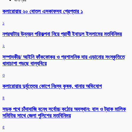
কলারোয়ায় ২০ বোতল এসকাফসহ গ্রেপ্তার ১
১
নগরঘাটায় উন্নয়ন পরিকল্পনা নিয়ে প্রার্থী ইবাদুল ইসলামের মতবিনিময়
২
সম্পাদকীয়/ আইনি ফাঁকফোকর ও প্রশাসনিক দায় এড়ানোর সংস্কৃতিতে
ধামাচাপা পড়ছে বাল্যবিয়ে
৩
কলারোয়ায় দুর্বৃত্তের কোপে নিঃস্ব কৃষক, থানায় অভিযোগ
৪
সড়ক পথে চাঁদাবাজি বন্ধে সর্বোচ্চ কঠোর অবস্থান: বাস ও ট্রাক মালিক
সমিতির সাথে জেলা পুলিশের মতবিনিময়
৫