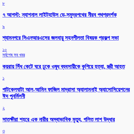
৮
৭ আগস্ট: ন্যাশনাল লাইটহাউস ডে-সমুদ্রপথের নীরব পথপ্রদর্শক
৯
শ্যামনগরে সিএনআরএসের জলবায়ু সহনশীলতা বিষয়ক প্রকল্প সভা
১০
সর্বশেষ সব খবর
কয়রায় সিঁধ কেটে ঘরে ঢুকে ওষুধ ব্যবসায়ীকে কুপিয়ে হত্যা, স্ত্রী আহত
১
পাটকেলঘাটা আল-আমিন ফাজিল মাদ্রাসা অ্যালামনাই অ্যাসোসিয়েশনের
ঈদ পুনর্মিলনী
২
সাতক্ষীরা শহরে এক নারীর অস্বাভাবিক মৃত্যু, গলিত লাশ উদ্ধার
৩