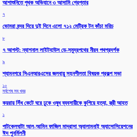
আশাশুনিতে পৃথক অভিযানে ৩ আসামি গ্রেপ্তার
৭
ভোমরা বন্দর দিয়ে দুই দিনে এলো ৭১২ মেট্রিক টন কাঁচা মরিচ
৮
৭ আগস্ট: ন্যাশনাল লাইটহাউস ডে-সমুদ্রপথের নীরব পথপ্রদর্শক
৯
শ্যামনগরে সিএনআরএসের জলবায়ু সহনশীলতা বিষয়ক প্রকল্প সভা
১০
সর্বশেষ সব খবর
কয়রায় সিঁধ কেটে ঘরে ঢুকে ওষুধ ব্যবসায়ীকে কুপিয়ে হত্যা, স্ত্রী আহত
১
পাটকেলঘাটা আল-আমিন ফাজিল মাদ্রাসা অ্যালামনাই অ্যাসোসিয়েশনের
ঈদ পুনর্মিলনী