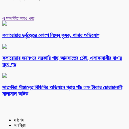
এ সম্পর্কিত আরও খবর
কলারোয়ায় দুর্বৃত্তের কোপে নিঃস্ব কৃষক, থানায় অভিযোগ
কলারোয়ার জয়নগরে সরকারি গাছ আত্মসাতের চেষ্টা, এলাকাবাসীর বাধার
মুখে পন্ড
সাতক্ষীরা সীমান্তে বিজিবির অভিযানে প্রায় পাঁচ লক্ষ টাকার চোরাচালানী
মালামাল আটক
সর্বশেষ
জনপ্রিয়