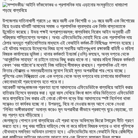
উপজেলার দাতিনাখালী গ্রামে ১৫ বছর বয়সী এক কিশোরী ও ১৬ বছর বয়সী এক কিশোরের
বিয়ে হওয়ার ঘটনাটি আমাদের সমাজ ও প্রশাসনিক ব্যবস্থার এক নির্মম বাস্তবতাকে
উন্মেচিত করেছে। উভয় পক্ষই অপ্রাপ্তবয়স্ক; বাল্যবিবাহ নিরোধ আইন অনুযায়ী এটি
পরিষ্কার শাস্তিযোগ্য অপরাধ। অথচ এফিডেভিটের দোহাই দিয়ে এবং প্রশাসনিক দায়
ঠেলার অদ্ভুত প্রতিযোগিতার মাধ্যমে এই বেআইনি কর্মকা-টি নির্বিঘেœ সম্পন্ন হয়েছে।
এই ঘটনায় সবচেয়ে উদ্বেগের বিষয় হলো স্থানীয় আইনশৃঙ্খলা রক্ষাকারী বাহিনী ও মহিলা
বিষয়ক কার্যালয়ের ভূমিকা। থানার কর্মকর্তা ইনচার্জ (ওসি) বলছেন, অন্য দপ্তর থেকে
‘আনুষ্ঠানিক সাহায্য’ না চাইলে তাদের কিছু করার থাকে না। আবার মহিলা বিষয়ক কর্মকর্তা
কেবল ‘খবর পাঠানো’র মধ্যেই নিজ দায়িত্ব সীমাবদ্ধ রাখছেন। প্রশাসনিক এই লাল
ফিতার দৌরাত্ম্য ও সমন্বয়হীনতার সুযোগ নিয়েই মূলত অপরাধীরা পার পেয়ে যাচ্ছে।
পুলিশের এমন নিষ্ক্রিয়তা এবং এক দপ্তর থেকে অন্য দপ্তরে দায় চাপানোর মানসিকতা
কোনোভাবেই গ্রহণযোগ্য হতে পারে না।
আরেকটি আশঙ্কাজনক প্রবণতা হলো আদালতের এফিডেভিটকে বাল্যবিয়ে আইনি করার
হাতিয়ার হিসেবে ব্যবহার করা। ভুয়া বয়স দেখিয়ে কিংবা জাল নথির ভিত্তিতে এফিডেভিট
করে বাল্যবিয়ে বৈধ করার এই নোংরা কৌশল বন্ধে উচ্চ আদালতের স্পষ্ট নির্দেশনা থাকা
সত্ত্বেও তা কার্যকর হচ্ছে না। উপরন্তু, বিয়ে না দেওয়ার জন্য আগে থেকে নেওয়া
‘লিখিত অঙ্গীকারনামা’ অমান্য করেও মূল অপরাধীরা কীভাবে প্রকাশ্যে ঘুরে বেড়াচ্ছে, তা
বড় প্রশ্ন হয়ে দাঁড়িয়েছে।
জেলাজুড়ে গোপনে চলা বাল্যবিয়ের এই প্রথা বন্ধে অবিলম্বে জিরো টলারেন্স নীতি গ্রহণ
করতে হবে। শুধু খবর পাঠিয়ে দায়িত্ব শেষ না করে মহিলা বিষয়ক দপ্তর ও থানা পুলিশকে
যৌথভাবে সমন্বিত অভিযান চালাতে হবে। এফিডেভিটের নামে বেআইনি বিয়ে রেজিস্ট্রি
করা কাজীদের আইনের আওতায় আনতে হবে এবং বিয়েতে সম্পৃক্ত উভয় পক্ষের