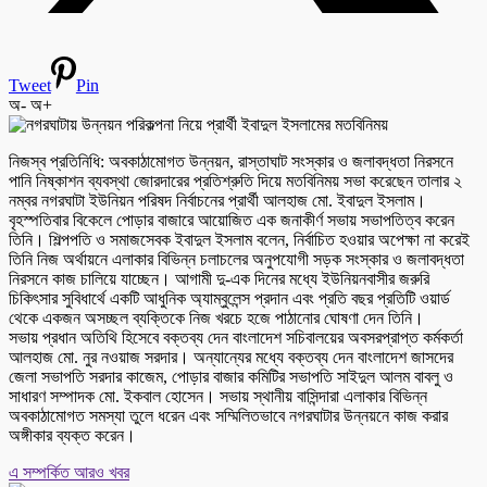
Tweet
Pin
অ-
অ+
নিজস্ব প্রতিনিধি: অবকাঠামোগত উন্নয়ন, রাস্তাঘাট সংস্কার ও জলাবদ্ধতা নিরসনে
পানি নিষ্কাশন ব্যবস্থা জোরদারের প্রতিশ্রুতি দিয়ে মতবিনিময় সভা করেছেন তালার ২
নম্বর নগরঘাটা ইউনিয়ন পরিষদ নির্বাচনের প্রার্থী আলহাজ মো. ইবাদুল ইসলাম।
বৃহস্পতিবার বিকেলে পোড়ার বাজারে আয়োজিত এক জনাকীর্ণ সভায় সভাপতিত্ব করেন
তিনি। শিল্পপতি ও সমাজসেবক ইবাদুল ইসলাম বলেন, নির্বাচিত হওয়ার অপেক্ষা না করেই
তিনি নিজ অর্থায়নে এলাকার বিভিন্ন চলাচলের অনুপযোগী সড়ক সংস্কার ও জলাবদ্ধতা
নিরসনে কাজ চালিয়ে যাচ্ছেন। আগামী দু-এক দিনের মধ্যে ইউনিয়নবাসীর জরুরি
চিকিৎসার সুবিধার্থে একটি আধুনিক অ্যাম্বুলেন্স প্রদান এবং প্রতি বছর প্রতিটি ওয়ার্ড
থেকে একজন অসচ্ছল ব্যক্তিকে নিজ খরচে হজে পাঠানোর ঘোষণা দেন তিনি।
সভায় প্রধান অতিথি হিসেবে বক্তব্য দেন বাংলাদেশ সচিবালয়ের অবসরপ্রাপ্ত কর্মকর্তা
আলহাজ মো. নুর নওয়াজ সরদার। অন্যান্যের মধ্যে বক্তব্য দেন বাংলাদেশ জাসদের
জেলা সভাপতি সরদার কাজেম, পোড়ার বাজার কমিটির সভাপতি সাইদুল আলম বাবলু ও
সাধারণ সম্পাদক মো. ইকবাল হোসেন। সভায় স্থানীয় বাসিন্দারা এলাকার বিভিন্ন
অবকাঠামোগত সমস্যা তুলে ধরেন এবং সম্মিলিতভাবে নগরঘাটার উন্নয়নে কাজ করার
অঙ্গীকার ব্যক্ত করেন।
এ সম্পর্কিত আরও খবর