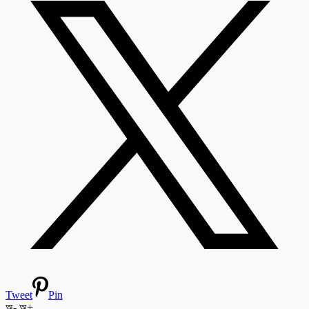
Tweet
Pin
অ-
অ+