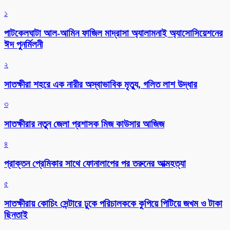
১
পাটকেলঘাটা আল-আমিন ফাজিল মাদ্রাসা অ্যালামনাই অ্যাসোসিয়েশনের
ঈদ পুনর্মিলনী
২
সাতক্ষীরা শহরে এক নারীর অস্বাভাবিক মৃত্যু, গলিত লাশ উদ্ধার
৩
সাতক্ষীরার নতুন জেলা প্রশাসক মিজ কাউসার আজিজ
৪
প্রাক্তন প্রেমিকার সাথে ফোনালাপের পর তরুনের আত্মহত্যা
৫
সাতক্ষীরায় কোচিং সেন্টারে ঢুকে পরিচালককে কুপিয়ে পিটিয়ে জখম ও টাকা
ছিনতাই