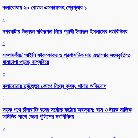
কলারোয়ায় ২০ বোতল এসকাফসহ গ্রেপ্তার ১
১
নগরঘাটায় উন্নয়ন পরিকল্পনা নিয়ে প্রার্থী ইবাদুল ইসলামের মতবিনিময়
২
সম্পাদকীয়/ আইনি ফাঁকফোকর ও প্রশাসনিক দায় এড়ানোর সংস্কৃতিতে
ধামাচাপা পড়ছে বাল্যবিয়ে
৩
কলারোয়ায় দুর্বৃত্তের কোপে নিঃস্ব কৃষক, থানায় অভিযোগ
৪
সড়ক পথে চাঁদাবাজি বন্ধে সর্বোচ্চ কঠোর অবস্থান: বাস ও ট্রাক মালিক
সমিতির সাথে জেলা পুলিশের মতবিনিময়
৫