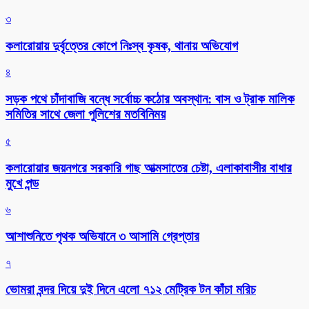
৩
কলারোয়ায় দুর্বৃত্তের কোপে নিঃস্ব কৃষক, থানায় অভিযোগ
৪
সড়ক পথে চাঁদাবাজি বন্ধে সর্বোচ্চ কঠোর অবস্থান: বাস ও ট্রাক মালিক
সমিতির সাথে জেলা পুলিশের মতবিনিময়
৫
কলারোয়ার জয়নগরে সরকারি গাছ আত্মসাতের চেষ্টা, এলাকাবাসীর বাধার
মুখে পন্ড
৬
আশাশুনিতে পৃথক অভিযানে ৩ আসামি গ্রেপ্তার
৭
ভোমরা বন্দর দিয়ে দুই দিনে এলো ৭১২ মেট্রিক টন কাঁচা মরিচ