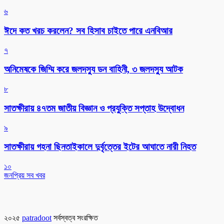
৬
ঈদে কত খরচ করলেন? সব হিসাব চাইতে পারে এনবিআর
৭
অনিমেষকে জিম্মি করে জলদস্যু ডন বাহিনী, ৩ জলদস্যু আটক
৮
সাতক্ষীরায় ৪৭তম জাতীয় বিজ্ঞান ও প্রযুক্তি সপ্তাহ উদ্বোধন
৯
সাতক্ষীরায় গহনা ছিনতাইকালে দুর্বৃত্তের ইটের আঘাতে নারী নিহত
১০
জনপ্রিয় সব খবর
২০২৫
patradoot
সর্বস্বত্ব সংরক্ষিত