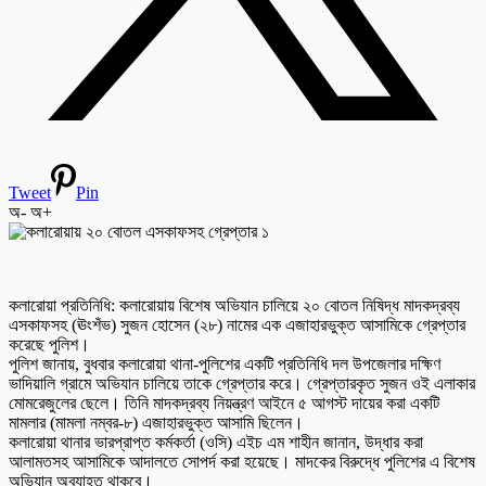
Tweet
Pin
অ-
অ+
কলারোয়া প্রতিনিধি: কলারোয়ায় বিশেষ অভিযান চালিয়ে ২০ বোতল নিষিদ্ধ মাদকদ্রব্য
এসকাফসহ (ঊংশঁভ) সুজন হোসেন (২৮) নামের এক এজাহারভুক্ত আসামিকে গ্রেপ্তার
করেছে পুলিশ।
পুলিশ জানায়, বুধবার কলারোয়া থানা-পুলিশের একটি প্রতিনিধি দল উপজেলার দক্ষিণ
ভাদিয়ালি গ্রামে অভিযান চালিয়ে তাকে গ্রেপ্তার করে। গ্রেপ্তারকৃত সুজন ওই এলাকার
মোমরেজুলের ছেলে। তিনি মাদকদ্রব্য নিয়ন্ত্রণ আইনে ৫ আগস্ট দায়ের করা একটি
মামলার (মামলা নম্বর-৮) এজাহারভুক্ত আসামি ছিলেন।
কলারোয়া থানার ভারপ্রাপ্ত কর্মকর্তা (ওসি) এইচ এম শাহীন জানান, উদ্ধার করা
আলামতসহ আসামিকে আদালতে সোপর্দ করা হয়েছে। মাদকের বিরুদ্ধে পুলিশের এ বিশেষ
অভিযান অব্যাহত থাকবে।