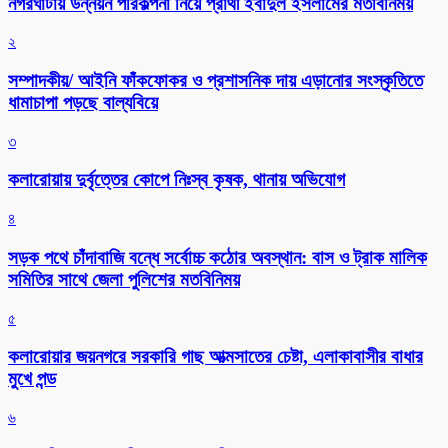
নগরঘাটায় উন্নয়ন পরিকল্পনা নিয়ে প্রার্থী ইবাদুল ইসলামের মতবিনিময়
২
সম্পাদকীয়/ আইনি ফাঁকফোকর ও প্রশাসনিক দায় এড়ানোর সংস্কৃতিতে
ধামাচাপা পড়ছে বাল্যবিয়ে
৩
কলারোয়ায় দুর্বৃত্তের কোপে নিঃস্ব কৃষক, থানায় অভিযোগ
৪
সড়ক পথে চাঁদাবাজি বন্ধে সর্বোচ্চ কঠোর অবস্থান: বাস ও ট্রাক মালিক
সমিতির সাথে জেলা পুলিশের মতবিনিময়
৫
কলারোয়ার জয়নগরে সরকারি গাছ আত্মসাতের চেষ্টা, এলাকাবাসীর বাধার
মুখে পন্ড
৬