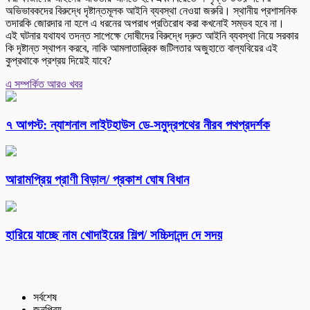
অভিভাবকদের বিরুদ্ধে দৃষ্টান্তমূলক আইনি ব্যবস্থা নেওয়া জরুরি। স্থানীয় প্রশাসনিক
তদারকি জোরদার না হলে এ ধরনের অপরাধ প্রতিরোধ করা কখনোই সম্ভব হবে না।
এই ঘটনার যথাযথ তদন্ত সাপেক্ষে দোষীদের বিরুদ্ধে দ্রুত আইনি ব্যবস্থা নিয়ে সরকার
কি দৃষ্টান্ত স্থাপন করবে, নাকি আমলাতান্ত্রিক জটিলতার অজুহাতে বাল্যবিয়ের এই
কুপ্রথাকে প্রশ্রয় দিয়েই যাবে?
এ সম্পর্কিত আরও খবর
৭ আগস্ট: ন্যাশনাল লাইটহাউস ডে-সমুদ্রপথের নীরব পথপ্রদর্শক
আরামপ্রিয় প্রাণী বিড়াল/ প্রকাশ ঘোষ বিধান
হারিয়ে যাচ্ছে নাম খোদাইয়ের শিল্প/ সচ্চিদানন্দ দে সদয়
সর্বশেষ
জনপ্রিয়