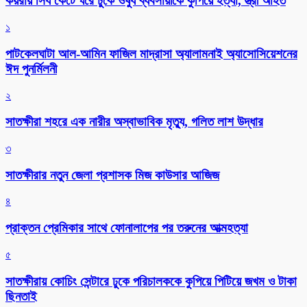
কয়রায় সিঁধ কেটে ঘরে ঢুকে ওষুধ ব্যবসায়ীকে কুপিয়ে হত্যা, স্ত্রী আহত
১
পাটকেলঘাটা আল-আমিন ফাজিল মাদ্রাসা অ্যালামনাই অ্যাসোসিয়েশনের
ঈদ পুনর্মিলনী
২
সাতক্ষীরা শহরে এক নারীর অস্বাভাবিক মৃত্যু, গলিত লাশ উদ্ধার
৩
সাতক্ষীরার নতুন জেলা প্রশাসক মিজ কাউসার আজিজ
৪
প্রাক্তন প্রেমিকার সাথে ফোনালাপের পর তরুনের আত্মহত্যা
৫
সাতক্ষীরায় কোচিং সেন্টারে ঢুকে পরিচালককে কুপিয়ে পিটিয়ে জখম ও টাকা
ছিনতাই