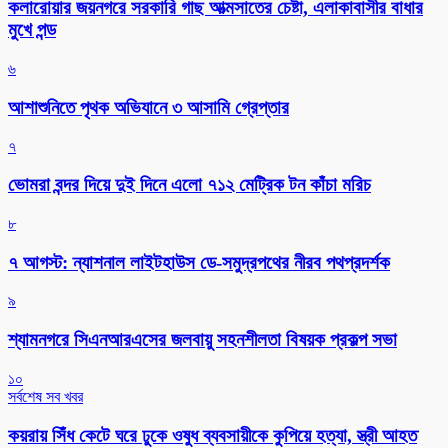
কলারোয়ার জয়নগরে সরকারি গাছ আত্মসাতের চেষ্টা, এলাকাবাসীর বাধার
মুখে পন্ড
৬
আশাশুনিতে পৃথক অভিযানে ৩ আসামি গ্রেপ্তার
৭
ভোমরা বন্দর দিয়ে দুই দিনে এলো ৭১২ মেট্রিক টন কাঁচা মরিচ
৮
৭ আগস্ট: ন্যাশনাল লাইটহাউস ডে-সমুদ্রপথের নীরব পথপ্রদর্শক
৯
শ্যামনগরে সিএনআরএসের জলবায়ু সহনশীলতা বিষয়ক প্রকল্প সভা
১০
সর্বশেষ সব খবর
কয়রায় সিঁধ কেটে ঘরে ঢুকে ওষুধ ব্যবসায়ীকে কুপিয়ে হত্যা, স্ত্রী আহত