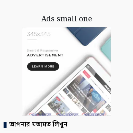
Ads small one
আপনার মতামত লিখুন