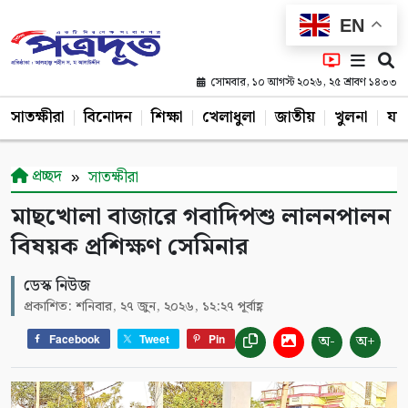
EN
সোমবার, ১০ আগস্ট ২০২৬, ২৫ শ্রাবণ ১৪৩৩
সাতক্ষীরা
বিনোদন
শিক্ষা
খেলাধুলা
জাতীয়
খুলনা
যশ
প্রচ্ছদ
সাতক্ষীরা
মাছখোলা বাজারে গবাদিপশু লালনপালন
বিষয়ক প্রশিক্ষণ সেমিনার
ডেস্ক নিউজ
প্রকাশিত: শনিবার, ২৭ জুন, ২০২৬, ১২:২৭ পূর্বাহ্ণ
অ-
অ+
Facebook
Tweet
Pin