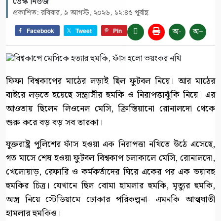
ডেস্ক নিউজ
প্রকাশিত: রবিবার, ৯ আগস্ট, ২০২৬, ১২:৪৫ পূর্বাহ্ণ
অ-
অ+
Facebook
Tweet
Pin
ফিফা বিশ্বকাপের মাঠের লড়াই ছিল ফুটবল নিয়ে। আর মাঠের
বাইরে লড়তে হয়েছে সন্ত্রাসীর হুমকি ও নিরাপত্তাঝুঁকি নিয়ে। এর
আওতায় ছিলেন লিওনেল মেসি, ক্রিস্তিয়ানো রোনালদো থেকে
শুরু করে বড় বড় সব তারকা।
যুক্তরাষ্ট্র পুলিশের ফাঁস হওয়া এক নিরাপত্তা নথিতে উঠে এসেছে,
গত মাসে শেষ হওয়া ফুটবল বিশ্বকাপ চলাকালে মেসি, রোনালদো,
খেলোয়াড়, রেফারি ও কর্মকর্তাদের ঘিরে একের পর এক ভয়াবহ
হুমকির চিত্র। যেখানে ছিল বোমা হামলার হুমকি, মৃত্যুর হুমকি,
অস্ত্র নিয়ে স্টেডিয়ামে ঢোকার পরিকল্পনা- এমনকি আত্মঘাতী
হামলার হুমকিও।