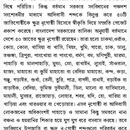
বিশ্বে পরিচিত। কিন্তু বর্তমান সরকার সংবিধানের পঞ্চদশ
সংশোধনীর মাধ্যমে আদিবাসী শব্দকে বিলুপ্ত করে ৫০টি
জাতিগোষ্ঠীকে ক্ষুদ্র নৃগোষ্ঠী হিসেবে স্বীকৃতি দিয়ে সম্প্রতি গেজেট
প্রকাশ করেছে। বাংলাদেশ সরকারের তালিকা অনুযায়ী বর্তমানে
দেশে ৫০ জাতের ক্ষুদ্র নৃগোষ্ঠী রয়েছেন। তারা হলো চাকমা,ওরাঁও,
কোচ, কোল, খাসিয়া বা খাসি, খিয়ং, খুমি, গারো, চাক, ডালু,
তঞ্চঙ্গা, ত্রিপুরা, পাংখোয়া বা পাংখো, বর্মণ, বম, মণিপুরী, মারমা,
পাহাড়ি বা মালপাহাড়ি, মুন্ডা, ম্রো, রাখাইন, লুসাই, সাঁওতাল,
হাজং, মাহাতো বা কুর্মি মাহাতো বা বেদিয়া মাহাতো, কন্দ, কড়া,
গঞ্জু, গড়াইত, গুর্খা, তেলী, তুরি, পাত্র, বাগদী, বানাই, বড়াইক বা
বাড়াইক, বেদিয়া, ভূমিজ ভূইমালী, ডিল, মালো বা ঘাসিমালো,
মাহালী, মুসহর, রাজোয়াড়, লোহার, শবর, হুদি, হো, খারিয়া বা
খাড়িয়া এবং খারওয়ার বা খেড়োয়ার। এসব নৃগোষ্ঠী বা আদিবাসী
লোকজনের অধিকাংশই পাহাড়ে ও সামান্য কিছু সমতলে নানা
বঞ্চনা ও হয়রানির শিকার হয়ে যুগ যুগ ধরে বসবাস করছে। তবে
সংবিধানে উপজাতি বা ক্ষুদ্র নৃ-গোষ্ঠী শব্দগুলো পরিবর্তন করে