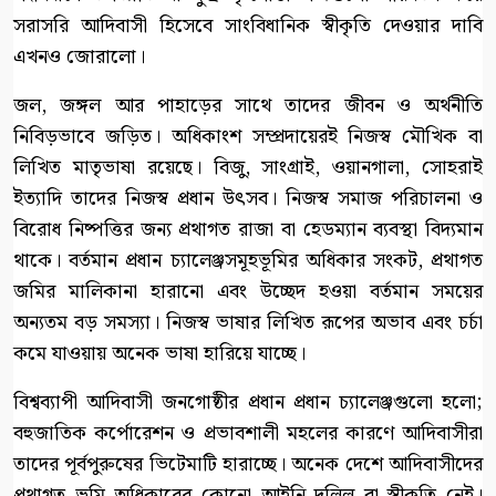
সরাসরি আদিবাসী হিসেবে সাংবিধানিক স্বীকৃতি দেওয়ার দাবি
এখনও জোরালো।
জল, জঙ্গল আর পাহাড়ের সাথে তাদের জীবন ও অর্থনীতি
নিবিড়ভাবে জড়িত। অধিকাংশ সম্প্রদায়েরই নিজস্ব মৌখিক বা
লিখিত মাতৃভাষা রয়েছে। বিজু, সাংগ্রাই, ওয়ানগালা, সোহরাই
ইত্যাদি তাদের নিজস্ব প্রধান উৎসব। নিজস্ব সমাজ পরিচালনা ও
বিরোধ নিষ্পত্তির জন্য প্রথাগত রাজা বা হেডম্যান ব্যবস্থা বিদ্যমান
থাকে। বর্তমান প্রধান চ্যালেঞ্জসমূহভূমির অধিকার সংকট, প্রথাগত
জমির মালিকানা হারানো এবং উচ্ছেদ হওয়া বর্তমান সময়ের
অন্যতম বড় সমস্যা। নিজস্ব ভাষার লিখিত রূপের অভাব এবং চর্চা
কমে যাওয়ায় অনেক ভাষা হারিয়ে যাচ্ছে।
বিশ্বব্যাপী আদিবাসী জনগোষ্ঠীর প্রধান প্রধান চ্যালেঞ্জগুলো হলো;
বহুজাতিক কর্পোরেশন ও প্রভাবশালী মহলের কারণে আদিবাসীরা
তাদের পূর্বপুরুষের ভিটেমাটি হারাচ্ছে। অনেক দেশে আদিবাসীদের
প্রথাগত ভূমি অধিকারের কোনো আইনি দলিল বা স্বীকৃতি নেই।