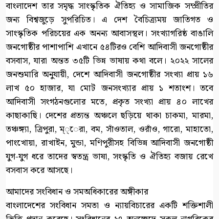
বাংলাদেশ তার সমৃদ্ধ সাংস্কৃতিক ঐতিহ্য ও সামাজিক সম্প্রীতির
জন্য বিশ্বজুড়ে সুপরিচিত। এ দেশ বৈচিত্র্যময় জাতিগত ও
সাংস্কৃতিক পরিচয়ের এক অনন্য আবাসস্থল। সংখ্যাগরিষ্ঠ বাঙালি
জনগোষ্ঠীর পাশাপাশি এখানে ৫৪টিরও বেশি আদিবাসী জনগোষ্ঠীর
বসবাস, যারা অন্তত ৩৫টি ভিন্ন ভাষায় কথা বলে। ২০২২ সালের
জনশুমারি অনুযায়ী, দেশে আদিবাসী জনগোষ্ঠীর সংখ্যা প্রায় ১৬
লাখ ৫০ হাজার, যা মোট জনসংখ্যার প্রায় ১ শতাংশ। তবে
আদিবাসী সংগঠনগুলোর মতে, প্রকৃত সংখ্যা প্রায় ৪০ লাখের
কাছাকাছি। দেশের প্রত্যন্ত অঞ্চলে ছড়িয়ে থাকা চাকমা, মারমা,
তঞ্চঙ্গ্যা, ত্রিপুরা, ম্্েরা, বম, সাঁওতাল, ওরাঁও, গারো, মাহাতো,
পাংখোয়া, রাখাইন, মুন্ডা, মণিপুরীসহ বিভিন্ন আদিবাসী জনগোষ্ঠী
যুগ-যুগ ধরে তাদের স্বতন্ত্র ভাষা, সংস্কৃতি ও ঐতিহ্য বজায় রেখে
বসবাস করে আসছে।
আমাদের সংবিধান ও সমঅধিকারের অঙ্গীকার
বাংলাদেশের সংবিধান সমতা ও ন্যায়বিচারের একটি শক্তিশালী