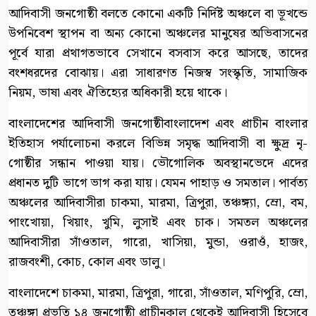
আদিবাসী জনগোষ্ঠী বলতে কোনো একটি নির্দিষ্ট অঞ্চলে বা ভূখন্ডে
উপনিবেশ স্থাপন বা অন্য কোনো অঞ্চলের মানুষের অভিবাসনের
পূর্বে যারা প্রথাগতভাবে সেখানে বসবাস করে আসছে, তাদের
বংশধরদের বোঝায়। এরা সাধারণত নিজস্ব সংস্কৃতি, সামাজিক
নিয়ম, ভাষা এবং ঐতিহ্যের অধিকারী হয়ে থাকে।
বাংলাদেশের আদিবাসী জনগোষ্ঠীবাংলাদেশ এবং প্রাচীন বাংলার
ইতিহাস পর্যালোচনা করলে বিভিন্ন সমৃদ্ধ আদিবাসী বা ক্ষুদ্র নৃ-
গোষ্ঠীর সন্ধান পাওয়া যায়। ভৌগোলিক অবস্থানভেদে এদের
প্রধানত দুটি ভাগে ভাগ করা যায়। যেমন পাহাড় ও সমতাল। পার্বত্য
অঞ্চলের আদিবাসীরা চাকমা, মারমা, ত্রিপুরা, তঞ্চঙ্গ্যা, ম্রো, বম,
পাংখোয়া, খিয়াং, খুমি, লুসাই এবং চাক। সমতল অঞ্চলের
আদিবাসীরা সাঁওতাল, গারো, খাসিয়া, মুন্ডা, ওরাওঁ, হাজং,
রাজবংশী, কোচ, কোল এবং ডালু।
বাংলাদেশে চাকমা, মারমা, ত্রিপুরা, গারো, সাঁওতাল, মণিপুরি, ম্রো,
তঞ্চঙ্গা প্রভৃতি ১৪ জনগোষ্ঠী প্রাচীনকাল থেকেই আদিবাসী হিসেবে