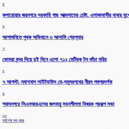
৫
কলারোয়ার জয়নগরে সরকারি গাছ আত্মসাতের চেষ্টা, এলাকাবাসীর বাধার মুখে
৬
আশাশুনিতে পৃথক অভিযানে ৩ আসামি গ্রেপ্তার
৭
ভোমরা বন্দর দিয়ে দুই দিনে এলো ৭১২ মেট্রিক টন কাঁচা মরিচ
৮
৭ আগস্ট: ন্যাশনাল লাইটহাউস ডে-সমুদ্রপথের নীরব পথপ্রদর্শক
৯
শ্যামনগরে সিএনআরএসের জলবায়ু সহনশীলতা বিষয়ক প্রকল্প সভা
১০
সর্বশেষ সব খবর