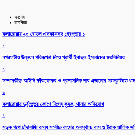
সর্বশেষ
জনপ্রিয়
কলারোয়ায় ২০ বোতল এসকাফসহ গ্রেপ্তার ১
১
নগরঘাটায় উন্নয়ন পরিকল্পনা নিয়ে প্রার্থী ইবাদুল ইসলামের মতবিনিময়
২
সম্পাদকীয়/ আইনি ফাঁকফোকর ও প্রশাসনিক দায় এড়ানোর সংস্কৃতিতে ধামা
৩
কলারোয়ায় দুর্বৃত্তের কোপে নিঃস্ব কৃষক, থানায় অভিযোগ
৪
সড়ক পথে চাঁদাবাজি বন্ধে সর্বোচ্চ কঠোর অবস্থান: বাস ও ট্রাক মালিক 