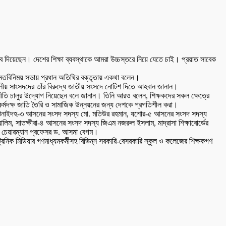
গুরুত্ব দিয়েছেন। দেশের শিক্ষা ব্যবস্থাকে আমরা উচ্চস্তরে নিয়ে যেতে চাই। প্রয়াত সাবেক
থে মতবিনিময় সভায় প্রধান অতিথির বক্তৃতায় একথা বলেন।
ধী দলীয় সাংসদদের তাঁর বিরুদ্ধে জাতীয় সংসদে নোটিশ দিতে আহবান জানান।
ক্ষানীতি চালুর উদ্যোগ নিয়েছেন বলে জানান। তিনি আরও বলেন, শিক্ষকদের সকল ক্ষেত্রে
র্মদক্ষ জাতি তৈরি ও সামাজিক উন্নয়নের জন্য দেশকে প্রগতিশীল করা।
 করেন ঝিনাইদহ-৩ আসনের সংসদ সদস্য মো. মতিউর রহমান, যশোর-৫ আসনের সংসদ সদস্য
, সাতক্ষীরা-৪ আসনের সংসদ সদস্য জিএম নজরুল ইসলাম, মাদ্রাসা শিক্ষাবোর্ডের
ডের চেয়ারম্যান প্রফেসর ড. আসমা বেগম।
লেকট্রনিক মিডিয়ার গণমাধ্যমকর্মীসহ বিভিন্ন সরকারি-বেসরকারি স্কুল ও কলেজের শিক্ষকগণ