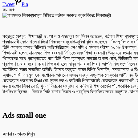
Tweet
Pin
অ-
অ+
পত্রদূত ডেস্ক: শিক্ষামন্ত্রী ড. আ ন ম এহছানুল হক মিলন বলেছেন, বর্তমান শিক্ষা ব্যবস্থ
প্রধানমন্ত্রী বেগম খালেদা জিয়া শিক্ষকদের সুযোগ-সুবিধা বৃদ্ধি করেছেন। কিন্তু বিগত ফ
তিনি সোমবার যশোর পিটিআই অডিটোরিয়ামে এসএসসি ও সমমান পরীক্ষা ২০২৬ উপলক্ষ্যে যশোর 
শিক্ষামন্ত্রী বলেন, মানসম্মত শিক্ষাব্যবস্থা নিশ্চিতে এবং শিক্ষা ব্যবস্থার উন্নয়নে
শিক্ষকদের সাথে প্রশ্নোত্তর পর্বে তিনি শিক্ষা ব্যবস্থায় সময়ের অপচয় রোধ, ডিজিটালি নক
প্রশিক্ষণ দেওয়া হবে। কারণ শিক্ষকরা হলো মানুষ গড়ার কারিগর। আপনি নিজ গুণে নিজে
মতবিনিময় সভায় সম্মানিত অতিথি হিসেবে বক্তৃতা করেন বিশিষ্ট শিক্ষাবিদ, সমাজসেবক 
অ্যাড. গাজী এনামুল হক, যশোর-৬ আসনের সংসদ সদস্য অধ্যাপক মোক্তার আলী, নড়াইল-২
চেয়ারম্যান প্রফেসর মিঞা মো. নুরুল হক ও কারিগরি শিক্ষাবোর্ডের চেয়ারম্যান প্রকৌশলী
সভায় যশোর শিক্ষা বোর্ড, খুলনা বিভাগের মাদ্রাসা ও কারিগরি শিক্ষাবোর্ডের পাঁচশতাধিক কে
উপস্থিত ছিলেন। বিকালে তিনি যশোর বিজ্ঞান ও প্রযুক্তি বিশ্ববিদ্যালয়ের অনুষ্ঠানে যো
Ads small one
আপনার মতামত লিখুন