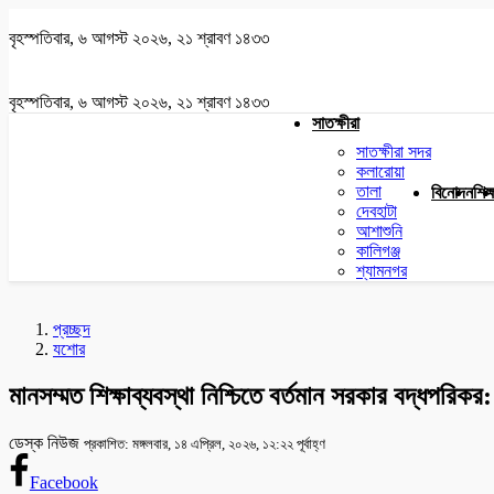
বৃহস্পতিবার, ৬ আগস্ট ২০২৬, ২১ শ্রাবণ ১৪৩৩
বৃহস্পতিবার, ৬ আগস্ট ২০২৬, ২১ শ্রাবণ ১৪৩৩
সাতক্ষীরা
সাতক্ষীরা সদর
কলারোয়া
তালা
বিনোদন
শিক্
দেবহাটা
আশাশুনি
কালিগঞ্জ
শ্যামনগর
প্রচ্ছদ
যশোর
মানসম্মত শিক্ষাব্যবস্থা নিশ্চিতে বর্তমান সরকার বদ্ধপরিকর: শি
ডেস্ক নিউজ
প্রকাশিত: মঙ্গলবার, ১৪ এপ্রিল, ২০২৬, ১২:২২ পূর্বাহ্ণ
Facebook