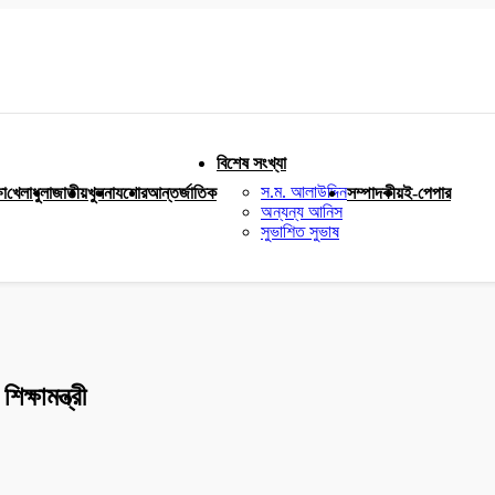
বিশেষ সংখ্যা
স.ম. আলাউদ্দিন
ষা
খেলাধুলা
জাতীয়
খুলনা
যশোর
আন্তর্জাতিক
সম্পাদকীয়
ই-পেপার
অন্যন্য আনিস
সুভাশিত সুভাষ
ক্ষামন্ত্রী