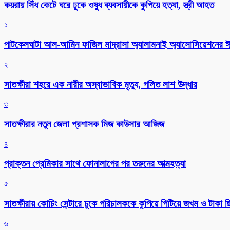
কয়রায় সিঁধ কেটে ঘরে ঢুকে ওষুধ ব্যবসায়ীকে কুপিয়ে হত্যা, স্ত্রী আহত
১
পাটকেলঘাটা আল-আমিন ফাজিল মাদ্রাসা অ্যালামনাই অ্যাসোসিয়েশনের ঈদ 
২
সাতক্ষীরা শহরে এক নারীর অস্বাভাবিক মৃত্যু, গলিত লাশ উদ্ধার
৩
সাতক্ষীরার নতুন জেলা প্রশাসক মিজ কাউসার আজিজ
৪
প্রাক্তন প্রেমিকার সাথে ফোনালাপের পর তরুনের আত্মহত্যা
৫
সাতক্ষীরায় কোচিং সেন্টারে ঢুকে পরিচালককে কুপিয়ে পিটিয়ে জখম ও টাকা 
৬