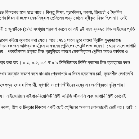
স্ময়কর মনে হতে পারে। কিন্তু শিক্ষা, প্রকৌশল, নকশা, শিল্পচর্চা ও দৈনন্দিন
য বিশেষ দিবস থাকলেও মেকানিক্যাল পেন্সিলের জন্য কোনো স্বীকৃত দিবস ছিল না। সেই
যায়ী ৫ জুলাইকে (৫/৭) সংখ্যায় প্রকাশ করলে তা এই দুই বহুল ব্যবহৃত লিড সাইজের প্রতি
্রবেশ করিয়ে ব্যবহার করা যেত। পরে ১৭৯১ সালে ডুবে যাওয়া ব্রিটিশ যুদ্ধজাহাজ
িশ উদ্ভাবক জন আইজ্যাক হকিন্স এ ধরনের পেন্সিলের পেটেন্ট লাভ করেন। ১৯১৫ সালে জাপানি
 হয়। পরবর্তীকালে উন্নত লিড প্রযুক্তির কারণে মেকানিক্যাল পেন্সিল আরও কার্যকর ও
ার করা যায়। ০.৩, ০.৫, ০.৭ বা ০.৯ মিলিমিটারের নির্দিষ্ট ব্যাসের লিড ব্যবহারের ফলে
েখার অভ্যাস ক্রমশ কমে যাওয়ার প্রেক্ষাপটে এ দিবস হস্তাক্ষর চর্চা, সৃজনশীল লেখালেখি
 সহজলভ্য হওয়ায় শিক্ষার্থী, স্থপতি ও পেশাজীবীদের মধ্যে এর জনপ্রিয়তা বৃদ্ধি পায়।
য। নাইজেরিয়ান হাইপার-রিয়েলিস্ট শিল্পী আরিন্জি স্ট্যানলি এবং জাপানি শিল্পী কোয়েই
্ষা, নকশা, শিল্প ও চিন্তার বিকাশে একটি ছোট পেন্সিলের অবদান কোনভাবেই ছোট নয়। তাই এ