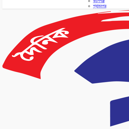
কালিগঞ্জ
শ্যামনগর