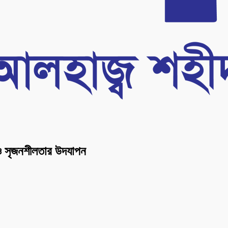
া ও সৃজনশীলতার উদযাপন