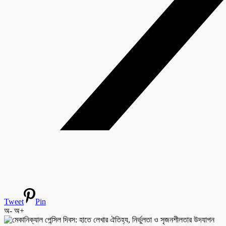
Tweet
Pin
অ-
অ+