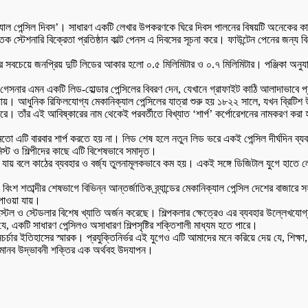
ল পেন্সিল দিবস’। সাধারণ একটি লেখার উপকরণকে ঘিরে দিবস পালনের বিষয়টি অনেকের কাছে বি
্তিক স্টেশনারি বিক্রেতা প্রতিষ্ঠান কাল্ট পেনস এ দিবসের সূচনা করে। ফাউন্টেন পেনের জন্
িলের সবচেয়ে জনপ্রিয় দুটি লিডের আকার হলো ০.৫ মিলিমিটার ও ০.৭ মিলিমিটার। পঞ্জিকা অনু
গেসনার এমন একটি লিড-হোল্ডার পেন্সিলের বিবরণ দেন, যেখানে গ্রাফাইট কাঠি আলাদাভাবে প
 যায়। আধুনিক রিফিলযোগ্য মেকানিক্যাল পেন্সিলের যাত্রা শুরু হয় ১৮২২ সালে, যখন ব্রিট
রে। তাঁর এই আবিষ্কারের নাম থেকেই পরবর্তীতে বিখ্যাত ‘শার্প’ কর্পোরেশনের নামকরণ করা
র মতো এটি বারবার শার্প করতে হয় না। লিড শেষ হলে নতুন লিড ভরে একই পেন্সিল দীর্ঘদিন ব্যবহ
স্ট ও শিল্পীদের কাছে এটি বিশেষভাবে সমাদৃত।
রা যায় বলে কাঠের ব্যবহার ও বর্জ্য তুলনামূলকভাবে কম হয়। একই সঙ্গে ডিজিটাল যুগে হাতে ল
বিংশ শতাব্দীর শেষভাগে বিভিন্ন আন্তর্জাতিক ব্র্যান্ডের মেকানিক্যাল পেন্সিল দেশের বাজারে
ই পাওয়া যায়।
কাস্টেল ও স্টেডলার বিশেষ খ্যাতি অর্জন করেছে। শিল্পকলার ক্ষেত্রেও এর ব্যবহার উল্লেখযোগ্
 যে, একটি সাধারণ পেন্সিলও অসাধারণ শিল্পসৃষ্টির শক্তিশালী মাধ্যম হতে পারে।
নচর্চার ইতিহাসের স্মারক। প্রযুক্তিনির্ভর এই যুগেও এটি আমাদের মনে করিয়ে দেয় যে, শিক
বং মানব উদ্ভাবনী শক্তির এক অর্থবহ উদযাপন।