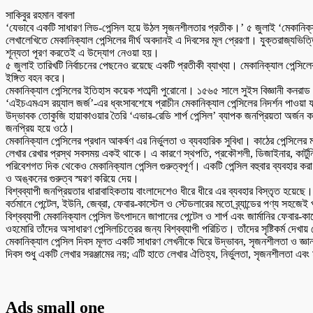
সাকিবুর রহমান বাবলা
‘যেভাবে একটি সাধারণ লিড-পেন্সিল হয়ে উঠল সৃজনশীলতার প্রতীক।’ ৫ জুলাই ‘মেকানিক্যা
লেখালেখিতে মেকানিক্যাল পেন্সিলের দীর্ঘ অবদানই এ দিবসের মূল প্রেরণা। যুক্তরাজ্যভিত
শূন্যতা পূরণ করতেই এ উদ্যোগ নেওয়া হয়।
৫ জুলাই তারিখটি নির্বাচনের পেছনেও রয়েছে একটি প্রতীকী ব্যাখ্যা। মেকানিক্যাল পেন্স
ইঙ্গিত বহন করে।
মেকানিক্যাল পেন্সিলের ইতিহাস কয়েক শতাব্দী পুরোনো। ১৫৬৫ সালে সুইস বিজ্ঞানী কনরাড 
‘এইচএমএস রয়্যাল জর্জ’-এর ধ্বংসাবশেষে প্রাচীন মেকানিক্যাল পেন্সিলের নিদর্শন পাওয়া
উদ্ভাবক তোকুজি হায়াকাওয়ার তৈরি ‘এভার-রেডি শার্প পেন্সিল’ ব্যাপক জনপ্রিয়তা অর্জন ক
জনপ্রিয় হয়ে ওঠে।
মেকানিক্যাল পেন্সিলের প্রধান আকর্ষণ এর নির্ভুলতা ও ব্যবহারিক সুবিধা। কাঠের পেন্সিলে
লেখার রেখার প্রস্থ সবসময় একই থাকে। এ কারণে স্থপতি, প্রকৌশলী, ডিজাইনার, কার্টুনি
পরিবেশগত দিক থেকেও মেকানিক্যাল পেন্সিল গুরুত্বপূর্ণ। একটি পেন্সিল বহুবার ব্যবহার ক
ও অঙ্কনের গুরুত্ব স্মরণ করিয়ে দেয়।
বিশ্বব্যাপী জনপ্রিয়তার ধারাবাহিকতায় বাংলাদেশেও ধীরে ধীরে এর ব্যবহার বিস্তৃত হয়েছে। 
বর্তমানে পেন্টেল, ইউনি, জেব্রা, ফেবার-কাস্টেল ও স্টেডলারের মতো ব্র্যান্ডের পণ্য সহজে
বিশ্বব্যাপী মেকানিক্যাল পেন্সিল উৎপাদনে জাপানের পেন্টেল ও শার্প এবং জার্মানির ফেবার-
ওহমোরি তাঁদের অসাধারণ পেন্সিলচিত্রের জন্য বিশ্বব্যাপী পরিচিত। তাঁদের সৃষ্টিকর্ম দেখায়
মেকানিক্যাল পেন্সিল দিবস মূলত একটি সাধারণ লেখনীকে ঘিরে উদ্ভাবন, সৃজনশীলতা ও জ্ঞা
দিবস শুধু একটি লেখার সরঞ্জামের নয়; এটি হাতে লেখার ঐতিহ্য, নির্ভুলতা, সৃজনশীলতা এ
Ads small one