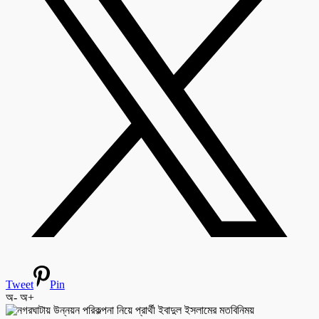
Tweet
Pin
অ-
অ+