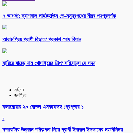
৭ আগস্ট: ন্যাশনাল লাইটহাউস ডে-সমুদ্রপথের নীরব পথপ্রদর্শক
আরামপ্রিয় প্রাণী বিড়াল/ প্রকাশ ঘোষ বিধান
হারিয়ে যাচ্ছে নাম খোদাইয়ের শিল্প/ সচ্চিদানন্দ দে সদয়
সর্বশেষ
জনপ্রিয়
কলারোয়ায় ২০ বোতল এসকাফসহ গ্রেপ্তার ১
১
নগরঘাটায় উন্নয়ন পরিকল্পনা নিয়ে প্রার্থী ইবাদুল ইসলামের মতবিনিময়