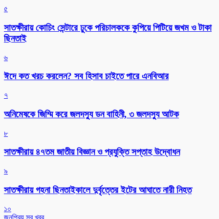
৫
সাতক্ষীরায় কোচিং সেন্টারে ঢুকে পরিচালককে কুপিয়ে পিটিয়ে জখম ও টাকা
ছিনতাই
৬
ঈদে কত খরচ করলেন? সব হিসাব চাইতে পারে এনবিআর
৭
অনিমেষকে জিম্মি করে জলদস্যু ডন বাহিনী, ৩ জলদস্যু আটক
৮
সাতক্ষীরায় ৪৭তম জাতীয় বিজ্ঞান ও প্রযুক্তি সপ্তাহ উদ্বোধন
৯
সাতক্ষীরায় গহনা ছিনতাইকালে দুর্বৃত্তের ইটের আঘাতে নারী নিহত
১০
জনপ্রিয় সব খবর