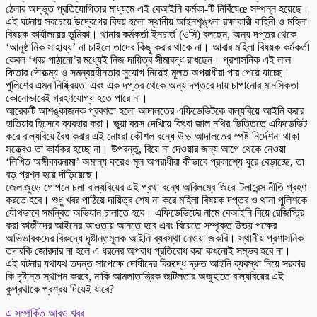
ঠেলার অদ্ভুত প্রতিযোগিতার মাধ্যমে এই বেআইনি কর্মকা-টি নির্বিঘেœ সম্পন্ন হয়েছে।
এই ঘটনায় সবচেয়ে উদ্বেগের বিষয় হলো স্থানীয় আইনশৃঙ্খলা রক্ষাকারী বাহিনী ও মহিলা
বিষয়ক কার্যালয়ের ভূমিকা। থানার কর্মকর্তা ইনচার্জ (ওসি) বলছেন, অন্য দপ্তর থেকে
‘আনুষ্ঠানিক সাহায্য’ না চাইলে তাদের কিছু করার থাকে না। আবার মহিলা বিষয়ক কর্মকর্তা
কেবল ‘খবর পাঠানো’র মধ্যেই নিজ দায়িত্ব সীমাবদ্ধ রাখছেন। প্রশাসনিক এই লাল
ফিতার দৌরাত্ম্য ও সমন্বয়হীনতার সুযোগ নিয়েই মূলত অপরাধীরা পার পেয়ে যাচ্ছে।
পুলিশের এমন নিষ্ক্রিয়তা এবং এক দপ্তর থেকে অন্য দপ্তরে দায় চাপানোর মানসিকতা
কোনোভাবেই গ্রহণযোগ্য হতে পারে না।
আরেকটি আশঙ্কাজনক প্রবণতা হলো আদালতের এফিডেভিটকে বাল্যবিয়ে আইনি করার
হাতিয়ার হিসেবে ব্যবহার করা। ভুয়া বয়স দেখিয়ে কিংবা জাল নথির ভিত্তিতে এফিডেভিট
করে বাল্যবিয়ে বৈধ করার এই নোংরা কৌশল বন্ধে উচ্চ আদালতের স্পষ্ট নির্দেশনা থাকা
সত্ত্বেও তা কার্যকর হচ্ছে না। উপরন্তু, বিয়ে না দেওয়ার জন্য আগে থেকে নেওয়া
‘লিখিত অঙ্গীকারনামা’ অমান্য করেও মূল অপরাধীরা কীভাবে প্রকাশ্যে ঘুরে বেড়াচ্ছে, তা
বড় প্রশ্ন হয়ে দাঁড়িয়েছে।
জেলাজুড়ে গোপনে চলা বাল্যবিয়ের এই প্রথা বন্ধে অবিলম্বে জিরো টলারেন্স নীতি গ্রহণ
করতে হবে। শুধু খবর পাঠিয়ে দায়িত্ব শেষ না করে মহিলা বিষয়ক দপ্তর ও থানা পুলিশকে
যৌথভাবে সমন্বিত অভিযান চালাতে হবে। এফিডেভিটের নামে বেআইনি বিয়ে রেজিস্ট্রি
করা কাজীদের আইনের আওতায় আনতে হবে এবং বিয়েতে সম্পৃক্ত উভয় পক্ষের
অভিভাবকদের বিরুদ্ধে দৃষ্টান্তমূলক আইনি ব্যবস্থা নেওয়া জরুরি। স্থানীয় প্রশাসনিক
তদারকি জোরদার না হলে এ ধরনের অপরাধ প্রতিরোধ করা কখনোই সম্ভব হবে না।
এই ঘটনার যথাযথ তদন্ত সাপেক্ষে দোষীদের বিরুদ্ধে দ্রুত আইনি ব্যবস্থা নিয়ে সরকার
কি দৃষ্টান্ত স্থাপন করবে, নাকি আমলাতান্ত্রিক জটিলতার অজুহাতে বাল্যবিয়ের এই
কুপ্রথাকে প্রশ্রয় দিয়েই যাবে?
এ সম্পর্কিত আরও খবর