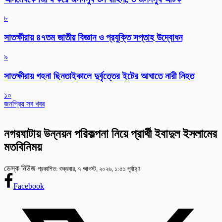
৮
সাতক্ষীরায় ৪৭তম জাতীয় বিজ্ঞান ও প্রযুক্তি সপ্তাহ উদ্বোধন
৯
সাতক্ষীরায় গহনা ছিনতাইকালে দুর্বৃত্তের ইটের আঘাতে নারী নিহত
১০
জনপ্রিয় সব খবর
নগরঘাটায় উন্নয়ন পরিকল্পনা নিয়ে প্রার্থী ইবাদুল ইসলামের
মতবিনিময়
ডেস্ক নিউজ
প্রকাশিত: শুক্রবার, ৭ আগস্ট, ২০২৬, ১:৫১ পূর্বাহ্ণ
Facebook