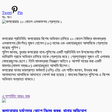
Tweet
Pin
অ-
অ+
কলারোয়া প্রতিনিধি: কলারোয়ায় বিশেষ অভিযান চালিয়ে ২০ বোতল নিষিদ্ধ মাদকদ্রব্য
এসকাফসহ (ঊংশঁভ) সুজন হোসেন (২৮) নামের এক এজাহারভুক্ত আসামিকে গ্রেপ্তার
করেছে পুলিশ।
পুলিশ জানায়, বুধবার কলারোয়া থানা-পুলিশের একটি প্রতিনিধি দল উপজেলার দক্ষিণ
ভাদিয়ালি গ্রামে অভিযান চালিয়ে তাকে গ্রেপ্তার করে। গ্রেপ্তারকৃত সুজন ওই এলাকার
মোমরেজুলের ছেলে। তিনি মাদকদ্রব্য নিয়ন্ত্রণ আইনে ৫ আগস্ট দায়ের করা একটি
মামলার (মামলা নম্বর-৮) এজাহারভুক্ত আসামি ছিলেন।
কলারোয়া থানার ভারপ্রাপ্ত কর্মকর্তা (ওসি) এইচ এম শাহীন জানান, উদ্ধার করা
আলামতসহ আসামিকে আদালতে সোপর্দ করা হয়েছে। মাদকের বিরুদ্ধে পুলিশের এ বিশেষ
অভিযান অব্যাহত থাকবে।
এ সম্পর্কিত আরও খবর
কলারোয়ায় দুর্বৃত্তের কোপে নিঃস্ব কৃষক, থানায় অভিযোগ