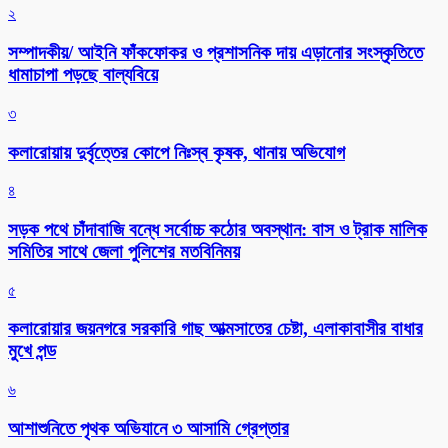
২
সম্পাদকীয়/ আইনি ফাঁকফোকর ও প্রশাসনিক দায় এড়ানোর সংস্কৃতিতে
ধামাচাপা পড়ছে বাল্যবিয়ে
৩
কলারোয়ায় দুর্বৃত্তের কোপে নিঃস্ব কৃষক, থানায় অভিযোগ
৪
সড়ক পথে চাঁদাবাজি বন্ধে সর্বোচ্চ কঠোর অবস্থান: বাস ও ট্রাক মালিক
সমিতির সাথে জেলা পুলিশের মতবিনিময়
৫
কলারোয়ার জয়নগরে সরকারি গাছ আত্মসাতের চেষ্টা, এলাকাবাসীর বাধার
মুখে পন্ড
৬
আশাশুনিতে পৃথক অভিযানে ৩ আসামি গ্রেপ্তার