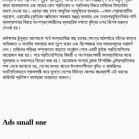
খাদ্য ব্যবস্থাপনা এবং মাছের রোগ প্রতিরোধ ও প্রতিকার বিষয়ে চাষিদের বিস্তারিত
ধারণা দেওয়া হয়। এছাড়া মাছ চাষে আধুনিক প্রযুক্তির ব্যবহার—যেমন প্রোবায়োটিক
প্রয়োগ, এয়ারেটর (কৃত্রিম অক্সিজেন সরবরাহ যন্ত্র) ব্যবহার এবং তথ্যপ্রযুক্তিনির্ভর পানি
ব্যবস্থাপনার বিষয়ে অংশগ্রহণকারীদের ব্যবহারিক দক্ষতা বৃদ্ধির ওপর বিশেষ গুরুত্ব
দেওয়া হয়।
কর্মশালার উন্মুক্ত আলোচনা পর্বে মৎস্যচাষিরা মাছ চাষের ক্ষেত্রে মাঠপর্যায়ে তাঁদের বাস্তব
অভিজ্ঞতা ও নানাবিধ সমস্যার কথা তুলে ধরেন এবং বিশেষজ্ঞরা তার সমাধানমূলক পরামর্শ
দেন। চাষিদের সক্রিয় সম্পৃক্ততা বাড়াতে অনুষ্ঠান শেষে একটি কুইজ প্রতিযোগিতার
আয়োজন করা হয়। পরে প্রতিযোগিতায় বিজয়ী ও অংশগ্রহণকারী মৎস্যচাষিদের মাঝে
পুরস্কার ও সনদপত্র বিতরণ করা হয়। আয়োজক সংস্থা ব্র্যাক ফিশারিজ এন্টারপ্রাইজের
পক্ষ থেকে জানানো হয়, দেশের মৎস্য খাতের উৎপাদনশীলতা বৃদ্ধি ও খামারিদের
অর্থনৈতিকভাবে স্বাবলম্বী করে তুলতে দেশের বিভিন্ন জেলায় বছরব্যাপী এই ধরনের
কারিগরি প্রশিক্ষণ কার্যক্রম অব্যাহত থাকবে।
Ads small one