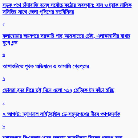
সড়ক পথে চাঁদাবাজি বন্ধে সর্বোচ্চ কঠোর অবস্থান: বাস ও ট্রাক মালিক
সমিতির সাথে জেলা পুলিশের মতবিনিময়
৫
কলারোয়ার জয়নগরে সরকারি গাছ আত্মসাতের চেষ্টা, এলাকাবাসীর বাধার
মুখে পন্ড
৬
আশাশুনিতে পৃথক অভিযানে ৩ আসামি গ্রেপ্তার
৭
ভোমরা বন্দর দিয়ে দুই দিনে এলো ৭১২ মেট্রিক টন কাঁচা মরিচ
৮
৭ আগস্ট: ন্যাশনাল লাইটহাউস ডে-সমুদ্রপথের নীরব পথপ্রদর্শক
৯
শ্যামনগরে সিএনআরএসের জলবায়ু সহনশীলতা বিষয়ক প্রকল্প সভা