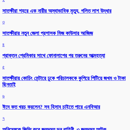
সাতক্ষীরা শহরে এক নারীর অস্বাভাবিক মৃত্যু, গলিত লাশ উদ্ধার
৩
সাতক্ষীরার নতুন জেলা প্রশাসক মিজ কাউসার আজিজ
৪
প্রাক্তন প্রেমিকার সাথে ফোনালাপের পর তরুনের আত্মহত্যা
৫
সাতক্ষীরায় কোচিং সেন্টারে ঢুকে পরিচালককে কুপিয়ে পিটিয়ে জখম ও টাকা
ছিনতাই
৬
ঈদে কত খরচ করলেন? সব হিসাব চাইতে পারে এনবিআর
৭
অনিমেষকে জিম্মি করে জলদস্যু ডন বাহিনী, ৩ জলদস্যু আটক