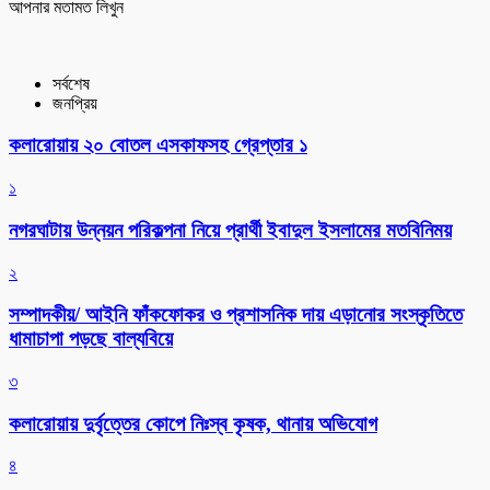
আপনার মতামত লিখুন
সর্বশেষ
জনপ্রিয়
কলারোয়ায় ২০ বোতল এসকাফসহ গ্রেপ্তার ১
১
নগরঘাটায় উন্নয়ন পরিকল্পনা নিয়ে প্রার্থী ইবাদুল ইসলামের মতবিনিময়
২
সম্পাদকীয়/ আইনি ফাঁকফোকর ও প্রশাসনিক দায় এড়ানোর সংস্কৃতিতে
ধামাচাপা পড়ছে বাল্যবিয়ে
৩
কলারোয়ায় দুর্বৃত্তের কোপে নিঃস্ব কৃষক, থানায় অভিযোগ
৪