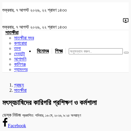
শুক্রবার, ৭ আগস্ট ২০২৬, ২২ শ্রাবণ ১৪৩৩
শুক্রবার, ৭ আগস্ট ২০২৬, ২২ শ্রাবণ ১৪৩৩
সাতক্ষীরা
সাতক্ষীরা সদর
কলারোয়া
তালা
বিনোদন
শিক্ষা
খেলাধুলা
জাতীয়
খুলনা
যশোর
দেবহাটা
আশাশুনি
কালিগঞ্জ
শ্যামনগর
প্রচ্ছদ
সাতক্ষীরা
মৎস্যচাষিদের কারিগরি প্রশিক্ষণ ও কর্মশালা
ডেস্ক নিউজ
প্রকাশিত: শনিবার, ১৬ মে, ২০২৬, ৯:২৫ অপরাহ্ণ
Facebook