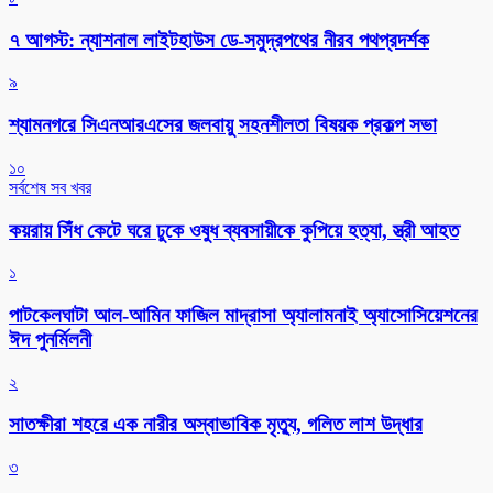
৭ আগস্ট: ন্যাশনাল লাইটহাউস ডে-সমুদ্রপথের নীরব পথপ্রদর্শক
৯
শ্যামনগরে সিএনআরএসের জলবায়ু সহনশীলতা বিষয়ক প্রকল্প সভা
১০
সর্বশেষ সব খবর
কয়রায় সিঁধ কেটে ঘরে ঢুকে ওষুধ ব্যবসায়ীকে কুপিয়ে হত্যা, স্ত্রী আহত
১
পাটকেলঘাটা আল-আমিন ফাজিল মাদ্রাসা অ্যালামনাই অ্যাসোসিয়েশনের
ঈদ পুনর্মিলনী
২
সাতক্ষীরা শহরে এক নারীর অস্বাভাবিক মৃত্যু, গলিত লাশ উদ্ধার
৩