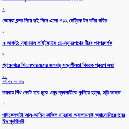
৭
ভোমরা বন্দর দিয়ে দুই দিনে এলো ৭১২ মেট্রিক টন কাঁচা মরিচ
৮
৭ আগস্ট: ন্যাশনাল লাইটহাউস ডে-সমুদ্রপথের নীরব পথপ্রদর্শক
৯
শ্যামনগরে সিএনআরএসের জলবায়ু সহনশীলতা বিষয়ক প্রকল্প সভা
১০
সর্বশেষ সব খবর
কয়রায় সিঁধ কেটে ঘরে ঢুকে ওষুধ ব্যবসায়ীকে কুপিয়ে হত্যা, স্ত্রী আহত
১
পাটকেলঘাটা আল-আমিন ফাজিল মাদ্রাসা অ্যালামনাই অ্যাসোসিয়েশনের
ঈদ পুনর্মিলনী