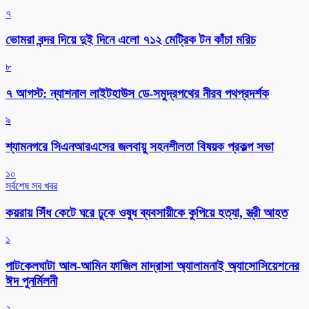
৭
ভোমরা বন্দর দিয়ে দুই দিনে এলো ৭১২ মেট্রিক টন কাঁচা মরিচ
৮
৭ আগস্ট: ন্যাশনাল লাইটহাউস ডে-সমুদ্রপথের নীরব পথপ্রদর্শক
৯
শ্যামনগরে সিএনআরএসের জলবায়ু সহনশীলতা বিষয়ক প্রকল্প সভা
১০
সর্বশেষ সব খবর
কয়রায় সিঁধ কেটে ঘরে ঢুকে ওষুধ ব্যবসায়ীকে কুপিয়ে হত্যা, স্ত্রী আহত
১
পাটকেলঘাটা আল-আমিন ফাজিল মাদ্রাসা অ্যালামনাই অ্যাসোসিয়েশনের
ঈদ পুনর্মিলনী
২