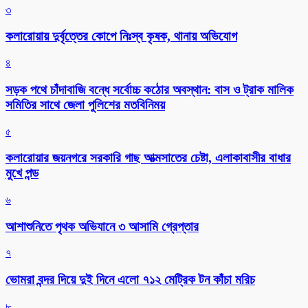
৩
কলারোয়ায় দুর্বৃত্তের কোপে নিঃস্ব কৃষক, থানায় অভিযোগ
৪
সড়ক পথে চাঁদাবাজি বন্ধে সর্বোচ্চ কঠোর অবস্থান: বাস ও ট্রাক মালিক
সমিতির সাথে জেলা পুলিশের মতবিনিময়
৫
কলারোয়ার জয়নগরে সরকারি গাছ আত্মসাতের চেষ্টা, এলাকাবাসীর বাধার
মুখে পন্ড
৬
আশাশুনিতে পৃথক অভিযানে ৩ আসামি গ্রেপ্তার
৭
ভোমরা বন্দর দিয়ে দুই দিনে এলো ৭১২ মেট্রিক টন কাঁচা মরিচ
৮