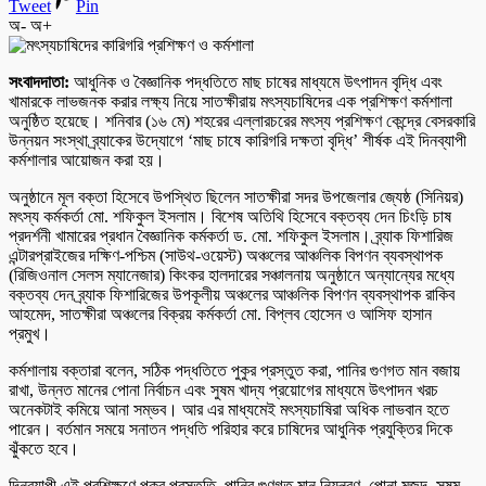
Tweet
Pin
অ-
অ+
সংবাদদাতা:
আধুনিক ও বৈজ্ঞানিক পদ্ধতিতে মাছ চাষের মাধ্যমে উৎপাদন বৃদ্ধি এবং
খামারকে লাভজনক করার লক্ষ্য নিয়ে সাতক্ষীরায় মৎস্যচাষিদের এক প্রশিক্ষণ কর্মশালা
অনুষ্ঠিত হয়েছে। শনিবার (১৬ মে) শহরের এল্লারচরের মৎস্য প্রশিক্ষণ কেন্দ্রে বেসরকারি
উন্নয়ন সংস্থা ব্র্যাকের উদ্যোগে ‘মাছ চাষে কারিগরি দক্ষতা বৃদ্ধি’ শীর্ষক এই দিনব্যাপী
কর্মশালার আয়োজন করা হয়।
অনুষ্ঠানে মূল বক্তা হিসেবে উপস্থিত ছিলেন সাতক্ষীরা সদর উপজেলার জ্যেষ্ঠ (সিনিয়র)
মৎস্য কর্মকর্তা মো. শফিকুল ইসলাম। বিশেষ অতিথি হিসেবে বক্তব্য দেন চিংড়ি চাষ
প্রদর্শনী খামারের প্রধান বৈজ্ঞানিক কর্মকর্তা ড. মো. শফিকুল ইসলাম। ব্র্যাক ফিশারিজ
এন্টারপ্রাইজের দক্ষিণ-পশ্চিম (সাউথ-ওয়েস্ট) অঞ্চলের আঞ্চলিক বিপণন ব্যবস্থাপক
(রিজিওনাল সেলস ম্যানেজার) কিংকর হালদারের সঞ্চালনায় অনুষ্ঠানে অন্যান্যের মধ্যে
বক্তব্য দেন ব্র্যাক ফিশারিজের উপকূলীয় অঞ্চলের আঞ্চলিক বিপণন ব্যবস্থাপক রাকিব
আহমেদ, সাতক্ষীরা অঞ্চলের বিক্রয় কর্মকর্তা মো. বিপ্লব হোসেন ও আসিফ হাসান
প্রমুখ।
কর্মশালায় বক্তারা বলেন, সঠিক পদ্ধতিতে পুকুর প্রস্তুত করা, পানির গুণগত মান বজায়
রাখা, উন্নত মানের পোনা নির্বাচন এবং সুষম খাদ্য প্রয়োগের মাধ্যমে উৎপাদন খরচ
অনেকটাই কমিয়ে আনা সম্ভব। আর এর মাধ্যমেই মৎস্যচাষিরা অধিক লাভবান হতে
পারেন। বর্তমান সময়ে সনাতন পদ্ধতি পরিহার করে চাষিদের আধুনিক প্রযুক্তির দিকে
ঝুঁকতে হবে।
দিনব্যাপী এই প্রশিক্ষণে পুকুর প্রস্তুতি, পানির গুণগত মান নিয়ন্ত্রণ, পোনা মজুদ, সুষম