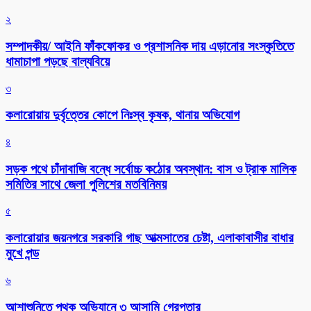
২
সম্পাদকীয়/ আইনি ফাঁকফোকর ও প্রশাসনিক দায় এড়ানোর সংস্কৃতিতে
ধামাচাপা পড়ছে বাল্যবিয়ে
৩
কলারোয়ায় দুর্বৃত্তের কোপে নিঃস্ব কৃষক, থানায় অভিযোগ
৪
সড়ক পথে চাঁদাবাজি বন্ধে সর্বোচ্চ কঠোর অবস্থান: বাস ও ট্রাক মালিক
সমিতির সাথে জেলা পুলিশের মতবিনিময়
৫
কলারোয়ার জয়নগরে সরকারি গাছ আত্মসাতের চেষ্টা, এলাকাবাসীর বাধার
মুখে পন্ড
৬
আশাশুনিতে পৃথক অভিযানে ৩ আসামি গ্রেপ্তার