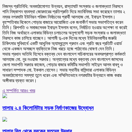
নিজস্ব প্রতিনিধি: অবকাঠামোগত উন্নয়ন, রাস্তাঘাট সংস্কার ও জলাবদ্ধতা নিরসনে
পানি নিষ্কাশন ব্যবস্থা জোরদারের প্রতিশ্রুতি দিয়ে মতবিনিময় সভা করেছেন তালার ২
নম্বর নগরঘাটা ইউনিয়ন পরিষদ নির্বাচনের প্রার্থী আলহাজ মো. ইবাদুল ইসলাম।
বৃহস্পতিবার বিকেলে পোড়ার বাজারে আয়োজিত এক জনাকীর্ণ সভায় সভাপতিত্ব করেন
তিনি। শিল্পপতি ও সমাজসেবক ইবাদুল ইসলাম বলেন, নির্বাচিত হওয়ার অপেক্ষা না করেই
তিনি নিজ অর্থায়নে এলাকার বিভিন্ন চলাচলের অনুপযোগী সড়ক সংস্কার ও জলাবদ্ধতা
নিরসনে কাজ চালিয়ে যাচ্ছেন। আগামী দু-এক দিনের মধ্যে ইউনিয়নবাসীর জরুরি
চিকিৎসার সুবিধার্থে একটি আধুনিক অ্যাম্বুলেন্স প্রদান এবং প্রতি বছর প্রতিটি ওয়ার্ড
থেকে একজন অসচ্ছল ব্যক্তিকে নিজ খরচে হজে পাঠানোর ঘোষণা দেন তিনি।
সভায় প্রধান অতিথি হিসেবে বক্তব্য দেন বাংলাদেশ সচিবালয়ের অবসরপ্রাপ্ত কর্মকর্তা
আলহাজ মো. নুর নওয়াজ সরদার। অন্যান্যের মধ্যে বক্তব্য দেন বাংলাদেশ জাসদের
জেলা সভাপতি সরদার কাজেম, পোড়ার বাজার কমিটির সভাপতি সাইদুল আলম বাবলু ও
সাধারণ সম্পাদক মো. ইকবাল হোসেন। সভায় স্থানীয় বাসিন্দারা এলাকার বিভিন্ন
অবকাঠামোগত সমস্যা তুলে ধরেন এবং সম্মিলিতভাবে নগরঘাটার উন্নয়নে কাজ করার
অঙ্গীকার ব্যক্ত করেন।
এ সম্পর্কিত আরও খবর
তালায় ২.৪ কিলোমিটার সড়ক নির্মাণকাজের উদ্বোধন
তালায় বিল থেকে যুবকের মৃতদেহ উদ্ধার