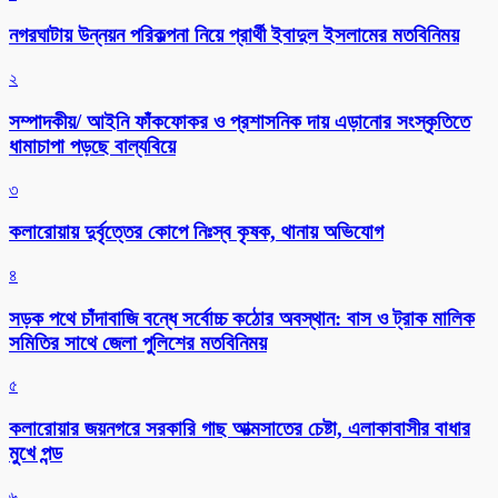
নগরঘাটায় উন্নয়ন পরিকল্পনা নিয়ে প্রার্থী ইবাদুল ইসলামের মতবিনিময়
২
সম্পাদকীয়/ আইনি ফাঁকফোকর ও প্রশাসনিক দায় এড়ানোর সংস্কৃতিতে
ধামাচাপা পড়ছে বাল্যবিয়ে
৩
কলারোয়ায় দুর্বৃত্তের কোপে নিঃস্ব কৃষক, থানায় অভিযোগ
৪
সড়ক পথে চাঁদাবাজি বন্ধে সর্বোচ্চ কঠোর অবস্থান: বাস ও ট্রাক মালিক
সমিতির সাথে জেলা পুলিশের মতবিনিময়
৫
কলারোয়ার জয়নগরে সরকারি গাছ আত্মসাতের চেষ্টা, এলাকাবাসীর বাধার
মুখে পন্ড
৬