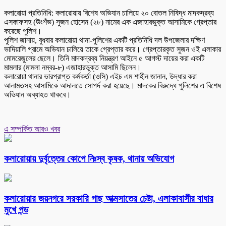
কলারোয়া প্রতিনিধি: কলারোয়ায় বিশেষ অভিযান চালিয়ে ২০ বোতল নিষিদ্ধ মাদকদ্রব্য
এসকাফসহ (ঊংশঁভ) সুজন হোসেন (২৮) নামের এক এজাহারভুক্ত আসামিকে গ্রেপ্তার
করেছে পুলিশ।
পুলিশ জানায়, বুধবার কলারোয়া থানা-পুলিশের একটি প্রতিনিধি দল উপজেলার দক্ষিণ
ভাদিয়ালি গ্রামে অভিযান চালিয়ে তাকে গ্রেপ্তার করে। গ্রেপ্তারকৃত সুজন ওই এলাকার
মোমরেজুলের ছেলে। তিনি মাদকদ্রব্য নিয়ন্ত্রণ আইনে ৫ আগস্ট দায়ের করা একটি
মামলার (মামলা নম্বর-৮) এজাহারভুক্ত আসামি ছিলেন।
কলারোয়া থানার ভারপ্রাপ্ত কর্মকর্তা (ওসি) এইচ এম শাহীন জানান, উদ্ধার করা
আলামতসহ আসামিকে আদালতে সোপর্দ করা হয়েছে। মাদকের বিরুদ্ধে পুলিশের এ বিশেষ
অভিযান অব্যাহত থাকবে।
এ সম্পর্কিত আরও খবর
কলারোয়ায় দুর্বৃত্তের কোপে নিঃস্ব কৃষক, থানায় অভিযোগ
কলারোয়ার জয়নগরে সরকারি গাছ আত্মসাতের চেষ্টা, এলাকাবাসীর বাধার
মুখে পন্ড