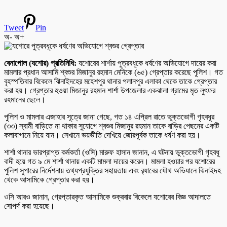
Tweet
Pin
অ-
অ+
বেনাপোল (যশোর) প্রতিনিধি:
যশোরের শার্শায় পুত্রবধূকে ধর্ষণের অভিযোগে দায়ের করা
মামলার প্রধান আসামি শ্বশুর মিজানুর রহমান মেনিকে (৬৫) গ্রেপ্তার করেছে পুলিশ। গত
বৃহস্পতিবার বিকেলে ঝিনাইদহের মহেশপুর থানার পলানপুর এলাকা থেকে তাকে গ্রেপ্তার
করা হয়। গ্রেপ্তার হওয়া মিজানুর রহমান শার্শা উপজেলার একঝালা গ্রামের মৃত লুৎফর
রহমানের ছেলে।
পুলিশ ও মামলার এজাহার সূত্রে জানা গেছে, গত ১৪ এপ্রিল রাতে ভুক্তভোগী গৃহবধূর
(৩৩) স্বামী বাড়িতে না থাকার সুযোগে শ্বশুর মিজানুর রহমান তাকে বাড়ির পেছনের একটি
কলাবাগানে নিয়ে যান। সেখানে ভয়ভীতি দেখিয়ে জোরপূর্বক তাকে ধর্ষণ করা হয়।
শার্শা থানার ভারপ্রাপ্ত কর্মকর্তা (ওসি) মারুফ হাসান জানান, এ ঘটনায় ভুক্তভোগী গৃহবধূ
বাদী হয়ে গত ৯ মে শার্শা থানায় একটি মামলা দায়ের করেন। মামলা হওয়ার পর যশোরের
পুলিশ সুপারের নির্দেশনায় তথ্যপ্রযুক্তির সহায়তায় এবং র‌্যাবের যৌথ অভিযানে ঝিনাইদহ
থেকে আসামিকে গ্রেপ্তার করা হয়।
ওসি আরও জানান, গ্রেপ্তারকৃত আসামিকে শুক্রবার বিকেলে যশোরের বিজ্ঞ আদালতে
সোপর্দ করা হয়েছে।