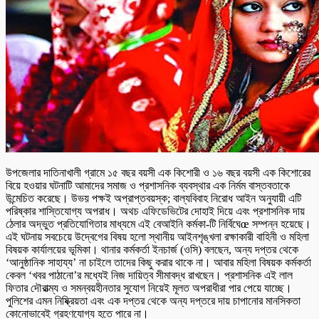
উপজেলার দাতিনাখালী গ্রামে ১৫ বছর বয়সী এক কিশোরী ও ১৬ বছর বয়সী এক কিশোরের
বিয়ে হওয়ার ঘটনাটি আমাদের সমাজ ও প্রশাসনিক ব্যবস্থার এক নির্মম বাস্তবতাকে
উন্মেচিত করেছে। উভয় পক্ষই অপ্রাপ্তবয়স্ক; বাল্যবিবাহ নিরোধ আইন অনুযায়ী এটি
পরিষ্কার শাস্তিযোগ্য অপরাধ। অথচ এফিডেভিটের দোহাই দিয়ে এবং প্রশাসনিক দায়
ঠেলার অদ্ভুত প্রতিযোগিতার মাধ্যমে এই বেআইনি কর্মকা-টি নির্বিঘেœ সম্পন্ন হয়েছে।
এই ঘটনায় সবচেয়ে উদ্বেগের বিষয় হলো স্থানীয় আইনশৃঙ্খলা রক্ষাকারী বাহিনী ও মহিলা
বিষয়ক কার্যালয়ের ভূমিকা। থানার কর্মকর্তা ইনচার্জ (ওসি) বলছেন, অন্য দপ্তর থেকে
‘আনুষ্ঠানিক সাহায্য’ না চাইলে তাদের কিছু করার থাকে না। আবার মহিলা বিষয়ক কর্মকর্তা
কেবল ‘খবর পাঠানো’র মধ্যেই নিজ দায়িত্ব সীমাবদ্ধ রাখছেন। প্রশাসনিক এই লাল
ফিতার দৌরাত্ম্য ও সমন্বয়হীনতার সুযোগ নিয়েই মূলত অপরাধীরা পার পেয়ে যাচ্ছে।
পুলিশের এমন নিষ্ক্রিয়তা এবং এক দপ্তর থেকে অন্য দপ্তরে দায় চাপানোর মানসিকতা
কোনোভাবেই গ্রহণযোগ্য হতে পারে না।