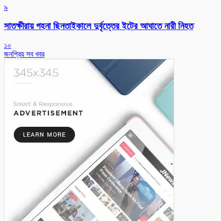
৯
সাতক্ষীরায় গহনা ছিনতাইকালে দুর্বৃত্তের ইটের আঘাতে নারী নিহত
১০
জনপ্রিয় সব খবর