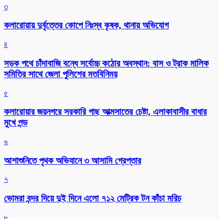
৩
কলারোয়ায় দুর্বৃত্তের কোপে নিঃস্ব কৃষক, থানায় অভিযোগ
৪
সড়ক পথে চাঁদাবাজি বন্ধে সর্বোচ্চ কঠোর অবস্থান: বাস ও ট্রাক মালিক
সমিতির সাথে জেলা পুলিশের মতবিনিময়
৫
কলারোয়ার জয়নগরে সরকারি গাছ আত্মসাতের চেষ্টা, এলাকাবাসীর বাধার
মুখে পন্ড
৬
আশাশুনিতে পৃথক অভিযানে ৩ আসামি গ্রেপ্তার
৭
ভোমরা বন্দর দিয়ে দুই দিনে এলো ৭১২ মেট্রিক টন কাঁচা মরিচ
৮