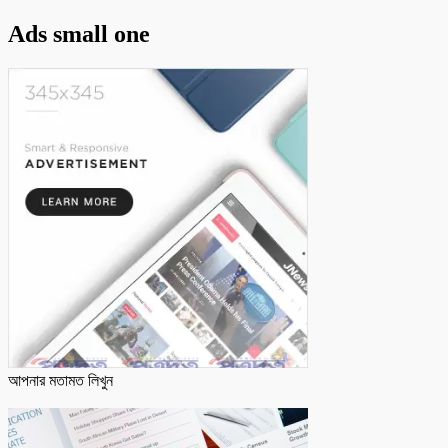
Ads small one
আপনার মতামত লিখুন