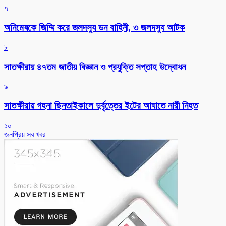
৭
অনিমেষকে জিম্মি করে জলদস্যু ডন বাহিনী, ৩ জলদস্যু আটক
৮
সাতক্ষীরায় ৪৭তম জাতীয় বিজ্ঞান ও প্রযুক্তি সপ্তাহ উদ্বোধন
৯
সাতক্ষীরায় গহনা ছিনতাইকালে দুর্বৃত্তের ইটের আঘাতে নারী নিহত
১০
জনপ্রিয় সব খবর