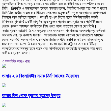
বৃহস্পতিবার বিকেলে পোড়ার বাজারে আয়োজিত এক জনাকীর্ণ সভায় সভাপতিত্ব করেন
তিনি। শিল্পপতি ও সমাজসেবক ইবাদুল ইসলাম বলেন, নির্বাচিত হওয়ার অপেক্ষা না করেই
তিনি নিজ অর্থায়নে এলাকার বিভিন্ন চলাচলের অনুপযোগী সড়ক সংস্কার ও জলাবদ্ধতা
নিরসনে কাজ চালিয়ে যাচ্ছেন। আগামী দু-এক দিনের মধ্যে ইউনিয়নবাসীর জরুরি
চিকিৎসার সুবিধার্থে একটি আধুনিক অ্যাম্বুলেন্স প্রদান এবং প্রতি বছর প্রতিটি ওয়ার্ড
থেকে একজন অসচ্ছল ব্যক্তিকে নিজ খরচে হজে পাঠানোর ঘোষণা দেন তিনি।
সভায় প্রধান অতিথি হিসেবে বক্তব্য দেন বাংলাদেশ সচিবালয়ের অবসরপ্রাপ্ত কর্মকর্তা
আলহাজ মো. নুর নওয়াজ সরদার। অন্যান্যের মধ্যে বক্তব্য দেন বাংলাদেশ জাসদের
জেলা সভাপতি সরদার কাজেম, পোড়ার বাজার কমিটির সভাপতি সাইদুল আলম বাবলু ও
সাধারণ সম্পাদক মো. ইকবাল হোসেন। সভায় স্থানীয় বাসিন্দারা এলাকার বিভিন্ন
অবকাঠামোগত সমস্যা তুলে ধরেন এবং সম্মিলিতভাবে নগরঘাটার উন্নয়নে কাজ করার
অঙ্গীকার ব্যক্ত করেন।
এ সম্পর্কিত আরও খবর
তালায় ২.৪ কিলোমিটার সড়ক নির্মাণকাজের উদ্বোধন
তালায় বিল থেকে যুবকের মৃতদেহ উদ্ধার