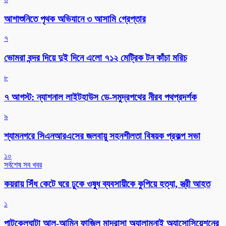
আশাশুনিতে পৃথক অভিযানে ৩ আসামি গ্রেপ্তার
৭
ভোমরা বন্দর দিয়ে দুই দিনে এলো ৭১২ মেট্রিক টন কাঁচা মরিচ
৮
৭ আগস্ট: ন্যাশনাল লাইটহাউস ডে-সমুদ্রপথের নীরব পথপ্রদর্শক
৯
শ্যামনগরে সিএনআরএসের জলবায়ু সহনশীলতা বিষয়ক প্রকল্প সভা
১০
সর্বশেষ সব খবর
কয়রায় সিঁধ কেটে ঘরে ঢুকে ওষুধ ব্যবসায়ীকে কুপিয়ে হত্যা, স্ত্রী আহত
১
পাটকেলঘাটা আল-আমিন ফাজিল মাদ্রাসা অ্যালামনাই অ্যাসোসিয়েশনের