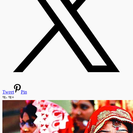
Tweet
Pin
অ-
অ+