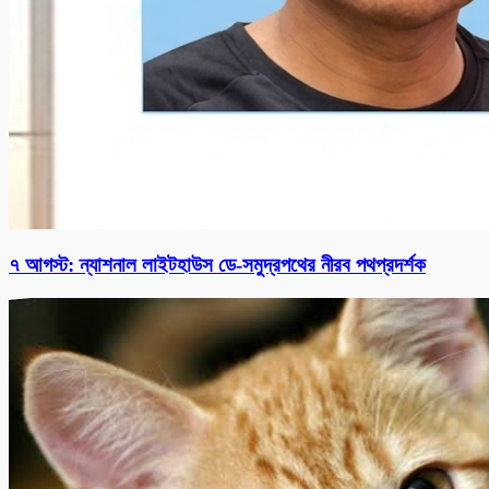
৭ আগস্ট: ন্যাশনাল লাইটহাউস ডে-সমুদ্রপথের নীরব পথপ্রদর্শক