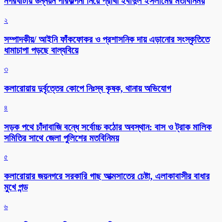
নগরঘাটায় উন্নয়ন পরিকল্পনা নিয়ে প্রার্থী ইবাদুল ইসলামের মতবিনিময়
২
সম্পাদকীয়/ আইনি ফাঁকফোকর ও প্রশাসনিক দায় এড়ানোর সংস্কৃতিতে
ধামাচাপা পড়ছে বাল্যবিয়ে
৩
কলারোয়ায় দুর্বৃত্তের কোপে নিঃস্ব কৃষক, থানায় অভিযোগ
৪
সড়ক পথে চাঁদাবাজি বন্ধে সর্বোচ্চ কঠোর অবস্থান: বাস ও ট্রাক মালিক
সমিতির সাথে জেলা পুলিশের মতবিনিময়
৫
কলারোয়ার জয়নগরে সরকারি গাছ আত্মসাতের চেষ্টা, এলাকাবাসীর বাধার
মুখে পন্ড
৬