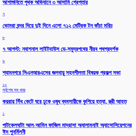
আশাশুনিতে পৃথক অভিযানে ৩ আসামি গ্রেপ্তার
৭
ভোমরা বন্দর দিয়ে দুই দিনে এলো ৭১২ মেট্রিক টন কাঁচা মরিচ
৮
৭ আগস্ট: ন্যাশনাল লাইটহাউস ডে-সমুদ্রপথের নীরব পথপ্রদর্শক
৯
শ্যামনগরে সিএনআরএসের জলবায়ু সহনশীলতা বিষয়ক প্রকল্প সভা
১০
সর্বশেষ সব খবর
কয়রায় সিঁধ কেটে ঘরে ঢুকে ওষুধ ব্যবসায়ীকে কুপিয়ে হত্যা, স্ত্রী আহত
১
পাটকেলঘাটা আল-আমিন ফাজিল মাদ্রাসা অ্যালামনাই অ্যাসোসিয়েশনের
ঈদ পুনর্মিলনী