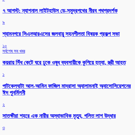
৭ আগস্ট: ন্যাশনাল লাইটহাউস ডে-সমুদ্রপথের নীরব পথপ্রদর্শক
৯
শ্যামনগরে সিএনআরএসের জলবায়ু সহনশীলতা বিষয়ক প্রকল্প সভা
১০
সর্বশেষ সব খবর
কয়রায় সিঁধ কেটে ঘরে ঢুকে ওষুধ ব্যবসায়ীকে কুপিয়ে হত্যা, স্ত্রী আহত
১
পাটকেলঘাটা আল-আমিন ফাজিল মাদ্রাসা অ্যালামনাই অ্যাসোসিয়েশনের
ঈদ পুনর্মিলনী
২
সাতক্ষীরা শহরে এক নারীর অস্বাভাবিক মৃত্যু, গলিত লাশ উদ্ধার
৩