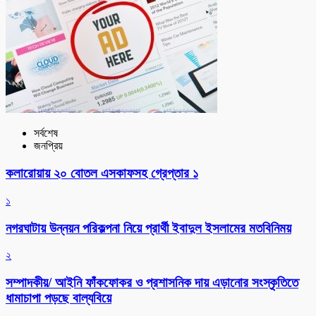
সর্বশেষ
জনপ্রিয়
কলারোয়ায় ২০ বোতল এসকাফসহ গ্রেপ্তার ১
১
নগরঘাটায় উন্নয়ন পরিকল্পনা নিয়ে প্রার্থী ইবাদুল ইসলামের মতবিনিময়
২
সম্পাদকীয়/ আইনি ফাঁকফোকর ও প্রশাসনিক দায় এড়ানোর সংস্কৃতিতে
ধামাচাপা পড়ছে বাল্যবিয়ে