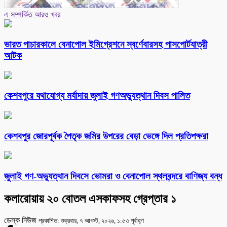
এ সম্পর্কিত আরও খবর
ভারত পাচারকালে বেনাপোল ইমিগ্রেশনে স্বর্ণেবারসহ পাসপোর্টযাত্রী
আটক
কেশবপুরে যথাযোগ্য মর্যাদায় জুলাই গণঅভ্যুত্থান দিবস পালিত
কেশবপুর জোরপূর্বক পৈতৃক জমির উপরের বেড়া ভেঙ্গে দিল প্রতিপক্ষরা
‎জুলাই গণ-অভ্যুত্থান দিবসে ভোমরা ও বেনাপোল স্থলবন্দরে বাণিজ্য বন্ধ
কলারোয়ায় ২০ বোতল এসকাফসহ গ্রেপ্তার ১
ডেস্ক নিউজ
প্রকাশিত: শুক্রবার, ৭ আগস্ট, ২০২৬, ১:৫৩ পূর্বাহ্ণ