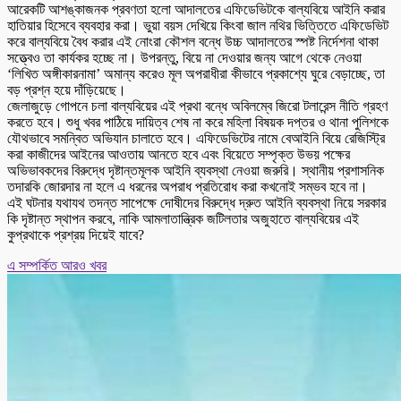
আরেকটি আশঙ্কাজনক প্রবণতা হলো আদালতের এফিডেভিটকে বাল্যবিয়ে আইনি করার
হাতিয়ার হিসেবে ব্যবহার করা। ভুয়া বয়স দেখিয়ে কিংবা জাল নথির ভিত্তিতে এফিডেভিট
করে বাল্যবিয়ে বৈধ করার এই নোংরা কৌশল বন্ধে উচ্চ আদালতের স্পষ্ট নির্দেশনা থাকা
সত্ত্বেও তা কার্যকর হচ্ছে না। উপরন্তু, বিয়ে না দেওয়ার জন্য আগে থেকে নেওয়া
‘লিখিত অঙ্গীকারনামা’ অমান্য করেও মূল অপরাধীরা কীভাবে প্রকাশ্যে ঘুরে বেড়াচ্ছে, তা
বড় প্রশ্ন হয়ে দাঁড়িয়েছে।
জেলাজুড়ে গোপনে চলা বাল্যবিয়ের এই প্রথা বন্ধে অবিলম্বে জিরো টলারেন্স নীতি গ্রহণ
করতে হবে। শুধু খবর পাঠিয়ে দায়িত্ব শেষ না করে মহিলা বিষয়ক দপ্তর ও থানা পুলিশকে
যৌথভাবে সমন্বিত অভিযান চালাতে হবে। এফিডেভিটের নামে বেআইনি বিয়ে রেজিস্ট্রি
করা কাজীদের আইনের আওতায় আনতে হবে এবং বিয়েতে সম্পৃক্ত উভয় পক্ষের
অভিভাবকদের বিরুদ্ধে দৃষ্টান্তমূলক আইনি ব্যবস্থা নেওয়া জরুরি। স্থানীয় প্রশাসনিক
তদারকি জোরদার না হলে এ ধরনের অপরাধ প্রতিরোধ করা কখনোই সম্ভব হবে না।
এই ঘটনার যথাযথ তদন্ত সাপেক্ষে দোষীদের বিরুদ্ধে দ্রুত আইনি ব্যবস্থা নিয়ে সরকার
কি দৃষ্টান্ত স্থাপন করবে, নাকি আমলাতান্ত্রিক জটিলতার অজুহাতে বাল্যবিয়ের এই
কুপ্রথাকে প্রশ্রয় দিয়েই যাবে?
এ সম্পর্কিত আরও খবর