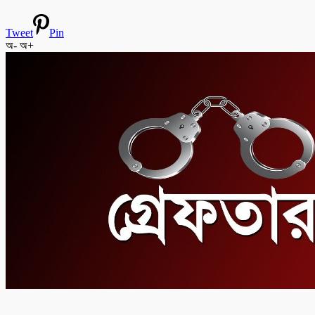
Tweet
Pin
অ-
অ+