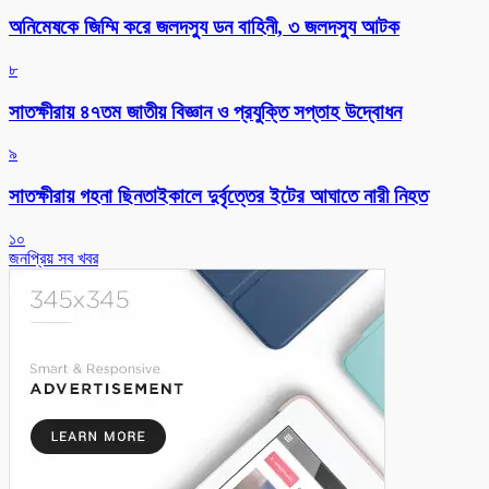
অনিমেষকে জিম্মি করে জলদস্যু ডন বাহিনী, ৩ জলদস্যু আটক
৮
সাতক্ষীরায় ৪৭তম জাতীয় বিজ্ঞান ও প্রযুক্তি সপ্তাহ উদ্বোধন
৯
সাতক্ষীরায় গহনা ছিনতাইকালে দুর্বৃত্তের ইটের আঘাতে নারী নিহত
১০
জনপ্রিয় সব খবর