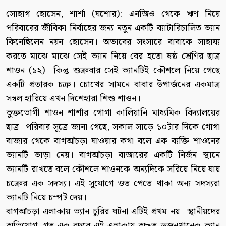
সোহাগ হোসেন, শার্শা (যশোর): এনজিও থেকে ঋণ নিয়ে
পরিবারের জীবিকা নির্বাহের জন্য নতুন একটি ব্যাটারিচালিত ভ্যান
কিনেছিলেন নয়ন হোসেন। অভাবের সংসারে বাবাকে সাহায্য
করতে মাঝে মাঝে সেই ভ্যান নিয়ে বের হতো ষষ্ঠ শ্রেণির ছাত্র
শাওন (১২)। কিন্তু শুক্রবার সেই ভ্যানটিই কৌশলে নিয়ে গেছে
একটি প্রতারক চক্র। চোখের সামনে বাবার উপার্জনের একমাত্র
সম্বল হারিয়ে এখন দিশেহারা শিশু শাওন।
ভুক্তভোগী শাওন শার্শার গোগা কালিয়ানি মাধ্যমিক বিদ্যালয়ের
ছাত্র। পরিবার সূত্রে জানা গেছে, সকাল সাড়ে ১০টার দিকে গোগা
বাজার থেকে বাগআঁচড়া যাওয়ার কথা বলে এক ব্যক্তি শাওনের
ভ্যানটি ভাড়া নেয়। বাগআঁচড়া বাজারের একটি নির্জন স্থানে
ভ্যানটি রাখতে বলে কৌশলে শাওনকে অন্যদিকে সরিয়ে নিয়ে যায়
চক্রের এক সদস্য। এই সুযোগে ওত পেতে থাকা অন্য সদস্যরা
ভ্যানটি নিয়ে চম্পট দেয়।
বাগআঁচড়া এলাকায় ভ্যান চুরির ঘটনা এটিই প্রথম নয়। স্থানীয়দের
অভিযোগ, গত এক বছরে এই এলাকায় অন্তত ডজনখানেক ভ্যান