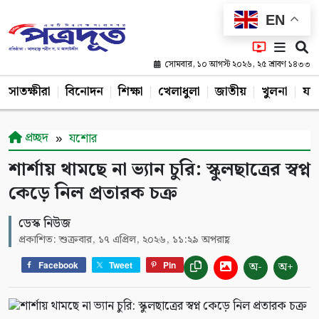
EN
সোমবার, ১০ আগস্ট ২০২৬, ২৫ শ্রাবণ ১৪৩৩
সাতক্ষীরা
বিনোদন
শিক্ষা
খেলাধুলা
জাতীয়
খুলনা
যশ
প্রচ্ছদ
যশোর
শার্শায় থামছে না ভ্যান চুরি: স্কুলছাত্রের স্বপ্ন
কেড়ে নিল প্রতারক চক্র
ডেস্ক নিউজ
প্রকাশিত: শুক্রবার, ১৭ এপ্রিল, ২০২৬, ১১:২৯ অপরাহ্ণ
অ-
অ+
Facebook
Tweet
Pin