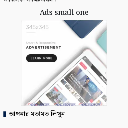
Ads small one
আপনার মতামত লিখুন