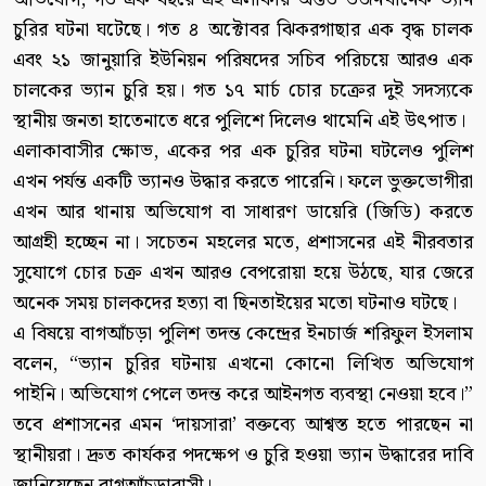
চুরির ঘটনা ঘটেছে। গত ৪ অক্টোবর ঝিকরগাছার এক বৃদ্ধ চালক
এবং ২১ জানুয়ারি ইউনিয়ন পরিষদের সচিব পরিচয়ে আরও এক
চালকের ভ্যান চুরি হয়। গত ১৭ মার্চ চোর চক্রের দুই সদস্যকে
স্থানীয় জনতা হাতেনাতে ধরে পুলিশে দিলেও থামেনি এই উৎপাত।
এলাকাবাসীর ক্ষোভ, একের পর এক চুরির ঘটনা ঘটলেও পুলিশ
এখন পর্যন্ত একটি ভ্যানও উদ্ধার করতে পারেনি। ফলে ভুক্তভোগীরা
এখন আর থানায় অভিযোগ বা সাধারণ ডায়েরি (জিডি) করতে
আগ্রহী হচ্ছেন না। সচেতন মহলের মতে, প্রশাসনের এই নীরবতার
সুযোগে চোর চক্র এখন আরও বেপরোয়া হয়ে উঠছে, যার জেরে
অনেক সময় চালকদের হত্যা বা ছিনতাইয়ের মতো ঘটনাও ঘটছে।
এ বিষয়ে বাগআঁচড়া পুলিশ তদন্ত কেন্দ্রের ইনচার্জ শরিফুল ইসলাম
বলেন, “ভ্যান চুরির ঘটনায় এখনো কোনো লিখিত অভিযোগ
পাইনি। অভিযোগ পেলে তদন্ত করে আইনগত ব্যবস্থা নেওয়া হবে।”
তবে প্রশাসনের এমন ‘দায়সারা’ বক্তব্যে আশ্বস্ত হতে পারছেন না
স্থানীয়রা। দ্রুত কার্যকর পদক্ষেপ ও চুরি হওয়া ভ্যান উদ্ধারের দাবি
জানিয়েছেন বাগআঁচড়াবাসী।