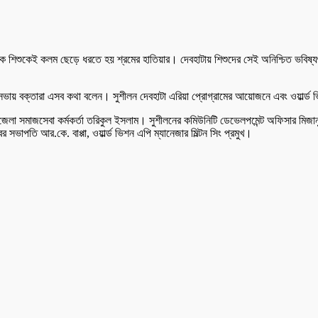
শিশুকেই কলম ছেড়ে ধরতে হয় শ্রমের হাতিয়ার। দেবহাটায় শিশুদের সেই অনিশ্চিত ভবিষ্যৎ থেকে
য় বক্তারা এসব কথা বলেন। সুশীলন দেবহাটা এরিয়া প্রোগ্রামের আয়োজনে এবং ওয়ার্ল্ড ভ
উপজেলা সমাজসেবা কর্মকর্তা তরিকুল ইসলাম। সুশীলনের কমিউনিটি ডেভেলপমেন্ট অফিসার মি
র সভাপতি আর.কে. বাপ্পা, ওয়ার্ল্ড ভিশন এপি ম্যানেজার মিল্টন সিং প্রমুখ।