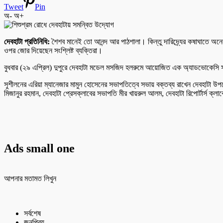
Tweet
Pin
অ-
অ+
দেবহাটা প্রতিনিধি:
শৈশব মানেই তো আনন্দ আর পাঠশালা। কিন্তু দারিদ্র্যের কষাঘাতে অনেক 
ওপর জোর দিয়েছেন সংশ্লিষ্ট ব্যক্তিরা।
বুধবার (২৯ এপ্রিল) দুপুরে দেবহাটা মডেল মসজিদ হলরুমে আয়োজিত এক অ্যাডভোকেসি সভা
সুশীলনের এরিয়া ম্যানেজার মামুন হোসেনের সভাপতিত্বে সভায় বক্তব্য রাখেন দেবহাটা 
মিজানুর রহমান, দেবহাটা প্রেসক্লাবের সভাপতি মীর খায়রুল আলম, দেবহাটা রিপোর্টার্স ক্লাবে
Ads small one
আপনার মতামত লিখুন
সর্বশেষ
জনপ্রিয়