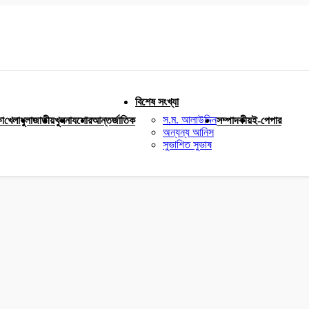
বিশেষ সংখ্যা
স.ম. আলাউদ্দিন
ষা
খেলাধুলা
জাতীয়
খুলনা
যশোর
আন্তর্জাতিক
সম্পাদকীয়
ই-পেপার
অন্যন্য আনিস
সুভাশিত সুভাষ