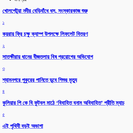
খোলপেটুয়া নদীর বেড়িবাঁধে ধস, সংস্কারকাজ শুরু
১
কয়রায় ফ্রি চক্ষু ক্যাম্প উপলক্ষে লিফলেট বিতরণ
২
সাতক্ষীরায় ধানের বীজতলায় বিষ প্রয়োগের অভিযোগ
৩
শ্যামনগরে পুকুরের পানিতে ডুবে শিশুর মৃত্যু
৪
কুলিয়ার পি কে বি ফুটবল মাঠে ‘বিবাহিত বনাম অবিবাহিত’ প্রীতি ম্যাচ
৫
এই পৃথিবী বড়ই অভাগা