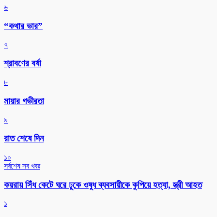
৬
“কথার ভার”
৭
শ্রাবণের বর্ষা
৮
মায়ার গভীরতা
৯
রাত শেষে দিন
১০
সর্বশেষ সব খবর
কয়রায় সিঁধ কেটে ঘরে ঢুকে ওষুধ ব্যবসায়ীকে কুপিয়ে হত্যা, স্ত্রী আহত
১