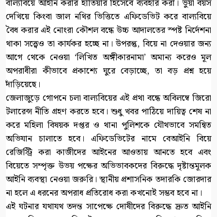
বাল্যবিয়ে আইনি করার হাতিয়ার হিসেবে ব্যবহার করা। ভুয়া বয়স
দেখিয়ে কিংবা জাল নথির ভিত্তিতে এফিডেভিট করে বাল্যবিয়ে
বৈধ করার এই নোংরা কৌশল বন্ধে উচ্চ আদালতের স্পষ্ট নির্দেশনা
থাকা সত্ত্বেও তা কার্যকর হচ্ছে না। উপরন্তু, বিয়ে না দেওয়ার জন্য
আগে থেকে নেওয়া ‘লিখিত অঙ্গীকারনামা’ অমান্য করেও মূল
অপরাধীরা কীভাবে প্রকাশ্যে ঘুরে বেড়াচ্ছে, তা বড় প্রশ্ন হয়ে
দাঁড়িয়েছে।
জেলাজুড়ে গোপনে চলা বাল্যবিয়ের এই প্রথা বন্ধে অবিলম্বে জিরো
টলারেন্স নীতি গ্রহণ করতে হবে। শুধু খবর পাঠিয়ে দায়িত্ব শেষ না
করে মহিলা বিষয়ক দপ্তর ও থানা পুলিশকে যৌথভাবে সমন্বিত
অভিযান চালাতে হবে। এফিডেভিটের নামে বেআইনি বিয়ে
রেজিস্ট্রি করা কাজীদের আইনের আওতায় আনতে হবে এবং
বিয়েতে সম্পৃক্ত উভয় পক্ষের অভিভাবকদের বিরুদ্ধে দৃষ্টান্তমূলক
আইনি ব্যবস্থা নেওয়া জরুরি। স্থানীয় প্রশাসনিক তদারকি জোরদার
না হলে এ ধরনের অপরাধ প্রতিরোধ করা কখনোই সম্ভব হবে না।
এই ঘটনার যথাযথ তদন্ত সাপেক্ষে দোষীদের বিরুদ্ধে দ্রুত আইনি