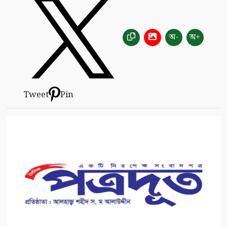
অ-
অ+
Tweet
Pin