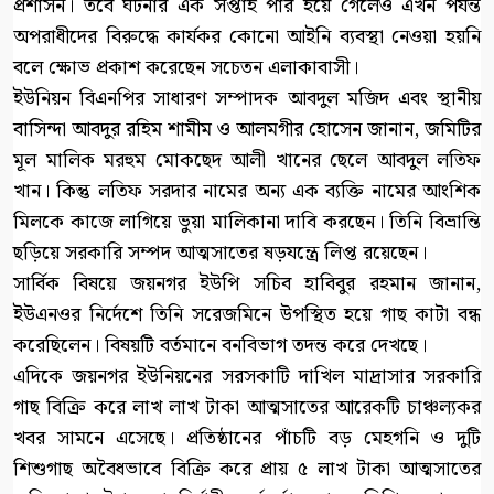
প্রশাসন। তবে ঘটনার এক সপ্তাহ পার হয়ে গেলেও এখন পর্যন্ত
অপরাধীদের বিরুদ্ধে কার্যকর কোনো আইনি ব্যবস্থা নেওয়া হয়নি
বলে ক্ষোভ প্রকাশ করেছেন সচেতন এলাকাবাসী।
ইউনিয়ন বিএনপির সাধারণ সম্পাদক আবদুল মজিদ এবং স্থানীয়
বাসিন্দা আবদুর রহিম শামীম ও আলমগীর হোসেন জানান, জমিটির
মূল মালিক মরহুম মোকছেদ আলী খানের ছেলে আবদুল লতিফ
খান। কিন্তু লতিফ সরদার নামের অন্য এক ব্যক্তি নামের আংশিক
মিলকে কাজে লাগিয়ে ভুয়া মালিকানা দাবি করছেন। তিনি বিভ্রান্তি
ছড়িয়ে সরকারি সম্পদ আত্মসাতের ষড়যন্ত্রে লিপ্ত রয়েছেন।
সার্বিক বিষয়ে জয়নগর ইউপি সচিব হাবিবুর রহমান জানান,
ইউএনওর নির্দেশে তিনি সরেজমিনে উপস্থিত হয়ে গাছ কাটা বন্ধ
করেছিলেন। বিষয়টি বর্তমানে বনবিভাগ তদন্ত করে দেখছে।
এদিকে জয়নগর ইউনিয়নের সরসকাটি দাখিল মাদ্রাসার সরকারি
গাছ বিক্রি করে লাখ লাখ টাকা আত্মসাতের আরেকটি চাঞ্চল্যকর
খবর সামনে এসেছে। প্রতিষ্ঠানের পাঁচটি বড় মেহগনি ও দুটি
শিশুগাছ অবৈধভাবে বিক্রি করে প্রায় ৫ লাখ টাকা আত্মসাতের