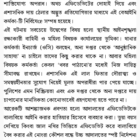
শাস্তিযোগ্য অপরাধ। অথচ এফিডেভিটের দোহাই দিয়ে এবং
প্রশাসনিক দায় ঠেলার অদ্ভুত প্রতিযোগিতার মাধ্যমে এই বেআইনি
কর্মকা-টি নির্বিঘেœ সম্পন্ন হয়েছে।
এই ঘটনায় সবচেয়ে উদ্বেগের বিষয় হলো স্থানীয় আইনশৃঙ্খলা
রক্ষাকারী বাহিনী ও মহিলা বিষয়ক কার্যালয়ের ভূমিকা। থানার
কর্মকর্তা ইনচার্জ (ওসি) বলছেন, অন্য দপ্তর থেকে ‘আনুষ্ঠানিক
সাহায্য’ না চাইলে তাদের কিছু করার থাকে না। আবার মহিলা
বিষয়ক কর্মকর্তা কেবল ‘খবর পাঠানো’র মধ্যেই নিজ দায়িত্ব
সীমাবদ্ধ রাখছেন। প্রশাসনিক এই লাল ফিতার দৌরাত্ম্য ও
সমন্বয়হীনতার সুযোগ নিয়েই মূলত অপরাধীরা পার পেয়ে যাচ্ছে।
পুলিশের এমন নিষ্ক্রিয়তা এবং এক দপ্তর থেকে অন্য দপ্তরে দায়
চাপানোর মানসিকতা কোনোভাবেই গ্রহণযোগ্য হতে পারে না।
আরেকটি আশঙ্কাজনক প্রবণতা হলো আদালতের এফিডেভিটকে
বাল্যবিয়ে আইনি করার হাতিয়ার হিসেবে ব্যবহার করা। ভুয়া বয়স
দেখিয়ে কিংবা জাল নথির ভিত্তিতে এফিডেভিট করে বাল্যবিয়ে
বৈধ করার এই নোংরা কৌশল বন্ধে উচ্চ আদালতের স্পষ্ট নির্দেশনা