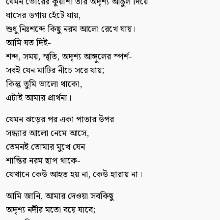
যেমন ভোরের কুয়াশা তার অদৃশ্য আঙুল দিয়ে
ঘাসের ডগায় হেঁটে যায়,
শুধু নিঃশব্দে কিছু নরম আলো রেখে যায়।
আমি যত দিই-
শব্দ, সময়, স্মৃতি, অদৃশ্য আঙ্গুলের স্পর্শ-
সবই যেন মাটির নীচে সরে যায়;
কিন্তু তুমি ভালো থাকো,
এটাই আমার প্রার্থনা।
যেমন ঝড়ের পর একা পাতার উপর
সন্ধ্যার আলো নেমে আসে,
তেমনই তোমার মুখে যেন
শান্তির নরম ছাপ থাকে-
যেখানে কেউ আহত হয় না, কেউ হারায় না।
আমি জানি, আমার দেওয়া সবকিছু
অদৃশ্য নদীর মতো বয়ে যাবে;