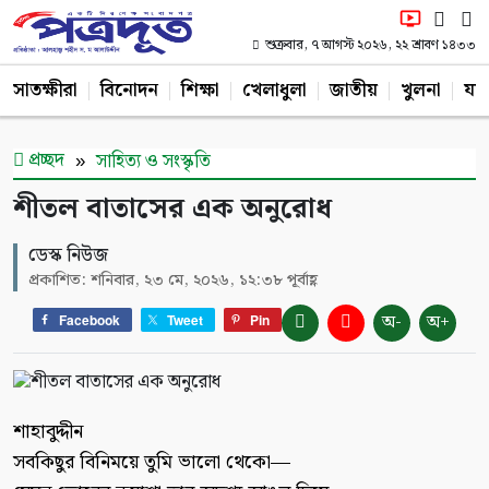
শুক্রবার, ৭ আগস্ট ২০২৬, ২২ শ্রাবণ ১৪৩৩
সাতক্ষীরা
বিনোদন
শিক্ষা
খেলাধুলা
জাতীয়
খুলনা
যশ
প্রচ্ছদ
সাহিত্য ও সংস্কৃতি
শীতল বাতাসের এক অনুরোধ
ডেস্ক নিউজ
প্রকাশিত: শনিবার, ২৩ মে, ২০২৬, ১২:৩৮ পূর্বাহ্ণ
অ-
অ+
Facebook
Tweet
Pin
শাহাবুদ্দীন
সবকিছুর বিনিময়ে তুমি ভালো থেকো—