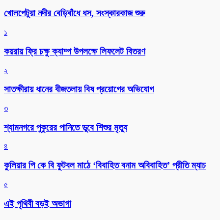
খোলপেটুয়া নদীর বেড়িবাঁধে ধস, সংস্কারকাজ শুরু
১
কয়রায় ফ্রি চক্ষু ক্যাম্প উপলক্ষে লিফলেট বিতরণ
২
সাতক্ষীরায় ধানের বীজতলায় বিষ প্রয়োগের অভিযোগ
৩
শ্যামনগরে পুকুরের পানিতে ডুবে শিশুর মৃত্যু
৪
কুলিয়ার পি কে বি ফুটবল মাঠে ‘বিবাহিত বনাম অবিবাহিত’ প্রীতি ম্যাচ
৫
এই পৃথিবী বড়ই অভাগা