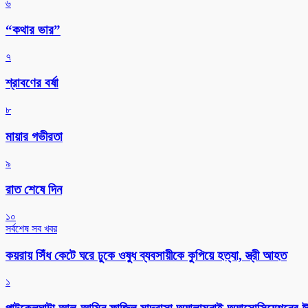
৬
“কথার ভার”
৭
শ্রাবণের বর্ষা
৮
মায়ার গভীরতা
৯
রাত শেষে দিন
১০
সর্বশেষ সব খবর
কয়রায় সিঁধ কেটে ঘরে ঢুকে ওষুধ ব্যবসায়ীকে কুপিয়ে হত্যা, স্ত্রী আহত
১