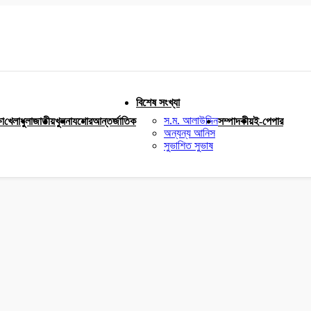
বিশেষ সংখ্যা
স.ম. আলাউদ্দিন
ষা
খেলাধুলা
জাতীয়
খুলনা
যশোর
আন্তর্জাতিক
সম্পাদকীয়
ই-পেপার
অন্যন্য আনিস
সুভাশিত সুভাষ