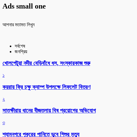
Ads small one
আপনার মতামত লিখুন
সর্বশেষ
জনপ্রিয়
খোলপেটুয়া নদীর বেড়িবাঁধে ধস, সংস্কারকাজ শুরু
১
কয়রায় ফ্রি চক্ষু ক্যাম্প উপলক্ষে লিফলেট বিতরণ
২
সাতক্ষীরায় ধানের বীজতলায় বিষ প্রয়োগের অভিযোগ
৩
শ্যামনগরে পুকুরের পানিতে ডুবে শিশুর মৃত্যু