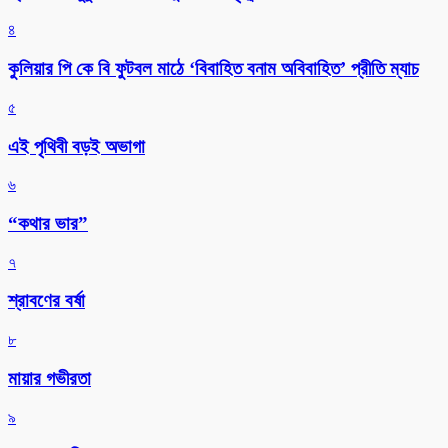
৪
কুলিয়ার পি কে বি ফুটবল মাঠে ‘বিবাহিত বনাম অবিবাহিত’ প্রীতি ম্যাচ
৫
এই পৃথিবী বড়ই অভাগা
৬
“কথার ভার”
৭
শ্রাবণের বর্ষা
৮
মায়ার গভীরতা
৯