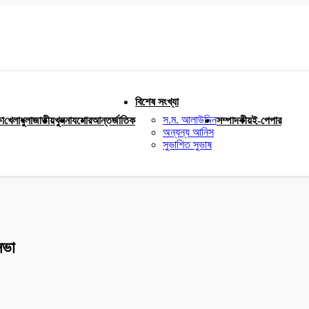
বিশেষ সংখ্যা
স.ম. আলাউদ্দিন
ষা
খেলাধুলা
জাতীয়
খুলনা
যশোর
আন্তর্জাতিক
সম্পাদকীয়
ই-পেপার
অন্যন্য আনিস
সুভাশিত সুভাষ
সভা