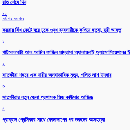
রাত শেষে দিন
১০
সর্বশেষ সব খবর
কয়রায় সিঁধ কেটে ঘরে ঢুকে ওষুধ ব্যবসায়ীকে কুপিয়ে হত্যা, স্ত্রী আহত
১
পাটকেলঘাটা আল-আমিন ফাজিল মাদ্রাসা অ্যালামনাই অ্যাসোসিয়েশনের ঈদ 
২
সাতক্ষীরা শহরে এক নারীর অস্বাভাবিক মৃত্যু, গলিত লাশ উদ্ধার
৩
সাতক্ষীরার নতুন জেলা প্রশাসক মিজ কাউসার আজিজ
৪
প্রাক্তন প্রেমিকার সাথে ফোনালাপের পর তরুনের আত্মহত্যা