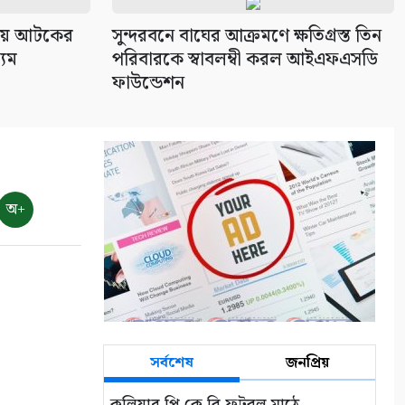
থায় আটকের
সুন্দরবনে বাঘের আক্রমণে ক্ষতিগ্রস্ত তিন
্যম
পরিবারকে স্বাবলম্বী করল আইএফএসডি
ফাউন্ডেশন
অ+
সর্বশেষ
জনপ্রিয়
কুলিয়ার পি কে বি ফুটবল মাঠে