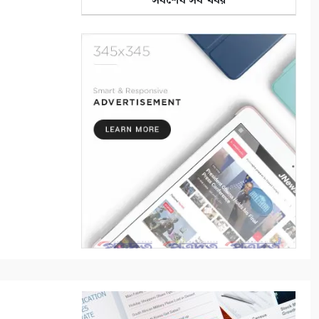
সর্বশেষ সব খবর
৬
খোলা কিতাব
৭
ক্ষতবিক্ষত কানন
৮
গীতাঞ্জলির সুরে আজও বাজে সেই
অমৃত বাণী
৯
প্রবন্ধ/বাংলা সাহিত্যে মহররম ও
কারবালা
১০