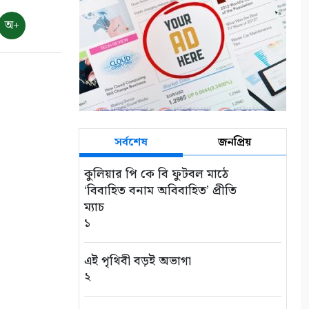
অ+
সর্বশেষ
জনপ্রিয়
কুলিয়ার পি কে বি ফুটবল মাঠে
‘বিবাহিত বনাম অবিবাহিত’ প্রীতি
ম্যাচ
১
এই পৃথিবী বড়ই অভাগা
২