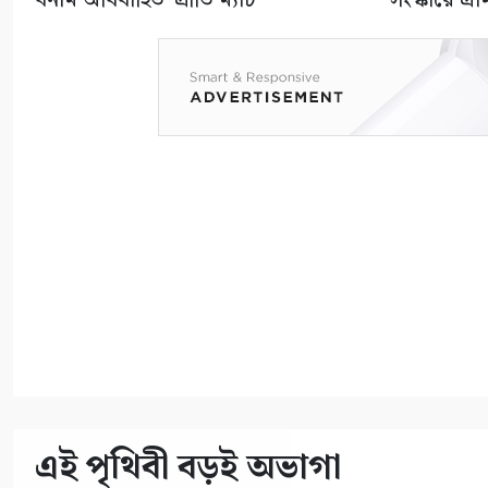
এই পৃথিবী বড়ই অভাগা