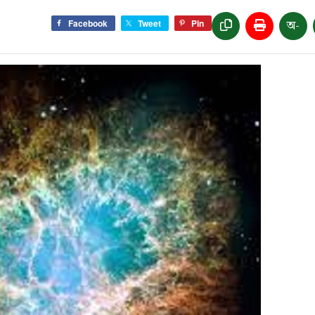
অ-
Facebook
Tweet
Pin