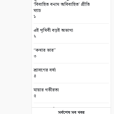
‘বিবাহিত বনাম অবিবাহিত’ প্রীতি
ম্যাচ
১
এই পৃথিবী বড়ই অভাগা
২
“কথার ভার”
৩
শ্রাবণের বর্ষা
৪
মায়ার গভীরতা
৫
রাত শেষে দিন
সর্বশেষ সব খবর