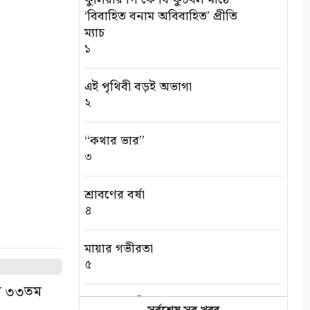
‘বিবাহিত বনাম অবিবাহিত’ প্রীতি
ম্যাচ
১
এই পৃথিবী বড়ই অভাগা
২
“কথার ভার”
৩
শ্রাবণের বর্ষা
৪
মায়ার গভীরতা
৫
রের ৩৩তম
রাত শেষে দিন