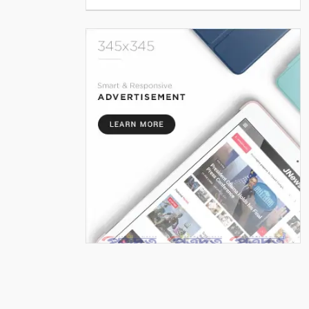
৬
খোলা কিতাব
৭
ক্ষতবিক্ষত কানন
৮
গীতাঞ্জলির সুরে আজও বাজে সেই
অমৃত বাণী
৯
প্রবন্ধ/বাংলা সাহিত্যে মহররম ও
কারবালা
১০