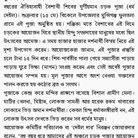
বছরের ঐতিহ্যবাহী বৈশাখী শিবের ঘূর্ণীয়মান চড়ক পূজা (ধর্ম
দেইল)। শুক্রবার (১৫ মে) বিকেলে উপজেলার মুন্সিগঞ্জ ফুলতলা
গ্রামে এই পূজা অনুষ্ঠিত হয়। পঞ্জিকা মতে বৈশাখের এই দিনে
চড়কের আয়োজন ঘিরে স্থানীয় হিন্দু সম্প্রদায়ের মানুষের মধ্যে ছিল
উৎসবের আমেজ। এ সময় হাজার হাজার দর্শনার্থী বিস্ময় নিয়ে এই
দৃশ্য উপভোগ করেন। আয়োজকেরা জানান, এই পূজার প্রস্তুতি
চলে টানা ১৫ দিন ধরে। শিব-পার্বতীর পালা গেয়ে সন্ন্যাসীরা পাড়ায়
পাড়ায় ঘুরে ভিক্ষা (মাগন) সংগ্রহ করেন এবং সেই অর্থেই পূজার
আয়োজন সম্পন্ন হয়। মূল পূজার আগে অংশ নেওয়া ভক্তদের
পালন করতে হয় কঠোর ব্রত ও সংযম।
পূজাকে কেন্দ্র করে মন্দির প্রাঙ্গণে বসেছে বিশাল গ্রামীণ মেলা।
মাটির খেলনা, মিষ্টান্ন, লোকজ সামগ্রী আর হরেক রকম খাবারের
দোকানে ভিড় জমান দর্শনার্থীরা। কেবল হিন্দু ধর্মাবলম্বীরাই নন, এই
লোকজ উৎসব দেখতে ভিড় করেন সব ধর্মের মানুষ।
আয়োজক কমিটির পরিচালক বা ‘দেইল দার’ নিরঞ্জন জোয়ারদার
বলেন, “বহু বছর ধরে আমাদের এই অঞ্চলে চড়ক পূজার আয়োজন