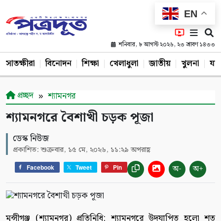
EN
শনিবার, ৮ আগস্ট ২০২৬, ২৩ শ্রাবণ ১৪৩৩
সাতক্ষীরা
বিনোদন
শিক্ষা
খেলাধুলা
জাতীয়
খুলনা
যশ
প্রচ্ছদ
শ্যামনগর
শ্যামনগরে বৈশাখী চড়ক পূজা
ডেস্ক নিউজ
প্রকাশিত: শুক্রবার, ১৫ মে, ২০২৬, ১১:২৯ অপরাহ্ণ
অ-
অ+
Facebook
Tweet
Pin
মুন্সীগঞ্জ (শ্যামনগর) প্রতিনিধি: শ্যামনগরে উদযাপিত হলো শত