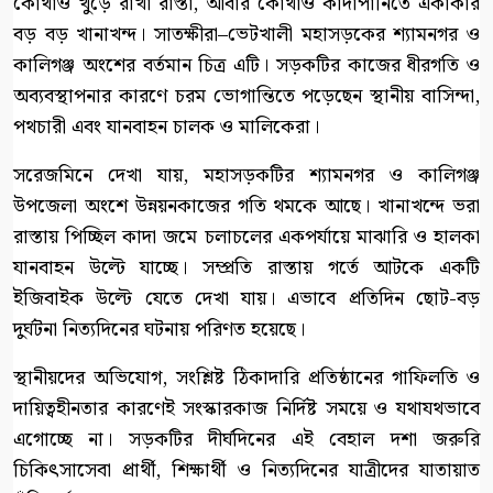
কোথাও খুঁড়ে রাখা রাস্তা, আবার কোথাও কাঁদাপানিতে একাকার
বড় বড় খানাখন্দ। সাতক্ষীরা–ভেটখালী মহাসড়কের শ্যামনগর ও
কালিগঞ্জ অংশের বর্তমান চিত্র এটি। সড়কটির কাজের ধীরগতি ও
অব্যবস্থাপনার কারণে চরম ভোগান্তিতে পড়েছেন স্থানীয় বাসিন্দা,
পথচারী এবং যানবাহন চালক ও মালিকেরা।
​সরেজমিনে দেখা যায়, মহাসড়কটির শ্যামনগর ও কালিগঞ্জ
উপজেলা অংশে উন্নয়নকাজের গতি থমকে আছে। খানাখন্দে ভরা
রাস্তায় পিচ্ছিল কাদা জমে চলাচলের একপর্যায়ে মাঝারি ও হালকা
যানবাহন উল্টে যাচ্ছে। সম্প্রতি রাস্তায় গর্তে আটকে একটি
ইজিবাইক উল্টে যেতে দেখা যায়। এভাবে প্রতিদিন ছোট-বড়
দুর্ঘটনা নিত্যদিনের ঘটনায় পরিণত হয়েছে।
​স্থানীয়দের অভিযোগ, সংশ্লিষ্ট ঠিকাদারি প্রতিষ্ঠানের গাফিলতি ও
দায়িত্বহীনতার কারণেই সংস্কারকাজ নির্দিষ্ট সময়ে ও যথাযথভাবে
এগোচ্ছে না। সড়কটির দীর্ঘদিনের এই বেহাল দশা জরুরি
চিকিৎসাসেবা প্রার্থী, শিক্ষার্থী ও নিত্যদিনের যাত্রীদের যাতায়াত