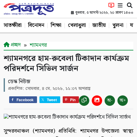
বুধবার, ৫ আগস্ট ২০২৬, ২০ শ্রাবণ ১৪৩৩
সাতক্ষীরা
বিনোদন
শিক্ষা
খেলাধুলা
জাতীয়
খুলনা
যশ
প্রচ্ছদ
শ্যামনগর
শ্যামনগরে হাম-রুবেলা টিকাদান কার্যক্রম
পরিদর্শনে সিভিল সার্জন
ডেস্ক নিউজ
প্রকাশিত: সোমবার, ৪ মে, ২০২৬, ১১:০৭ অপরাহ্ণ
অ-
অ+
Facebook
Tweet
Pin
সুন্দরবনাঞ্চল (শ্যামনগর) প্রতিনিধি: শ্যামনগর উপজেলা স্বাস্থ্য