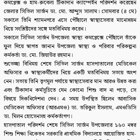
কমপ্লেক্স ও হাম-রুবেলা টিকাদান ক্যাম্পেইন পরিদর্শন করেছেন
জেলার সিভিল সার্জন ডা. মো. আব্দুস সালাম। সোমবার (৪ মে)
সকালে তিনি শ্যামনগরে এসে পৌঁছালে স্বাস্থ্যসেবার মানোন্নয়ন
নিয়ে সংশ্লিষ্টদের সঙ্গে মতবিনিময় করেন।
সকালে সিভিল সার্জন উপজেলা স্বাস্থ্য কমপ্লেক্সে পৌঁছালে তাঁকে
ফুল দিয়ে স্বাগত জানান উপজেলা স্বাস্থ্য ও পরিবার পরিকল্পনা
কর্মকর্তা ডা. মো. জিয়াউর রহমান।
শুভেচ্ছা বিনিময় শেষে সিভিল সার্জন হাসপাতালের মেডিকেল
অফিসার ও স্বাস্থ্যকর্মীদের নিয়ে একটি মতবিনিময় সভায় অংশ
নেন। সভায় তিনি তৃণমূল পর্যায়ে স্বাস্থ্যসেবার মান আরও উন্নত করা
এবং টিকাদান কর্মসূচিতে যেন কোনো শিশু বাদ না পড়ে, সে
বিষয়ে দিকনির্দেশনা দেন। এ সময় উপস্থিত ছিলেন আবাসিক
মেডিকেল অফিসার (আরএমও) ডা. তরিকুল ইসলাম, এমওডিসি
ডা. মিলন হোসেনসহ কর্মকর্তাগণ।
হাসপাতাল পরিদর্শন শেষে সিভিল সার্জন উপজেলার ১৬০ নম্বর
শিশু শিক্ষা নিকেতন সরকারি প্রাথমিক বিদ্যালয়ে আয়োজিত হাম-