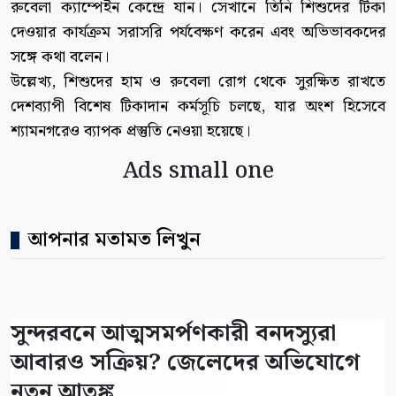
রুবেলা ক্যাম্পেইন কেন্দ্রে যান। সেখানে তিনি শিশুদের টিকা
দেওয়ার কার্যক্রম সরাসরি পর্যবেক্ষণ করেন এবং অভিভাবকদের
সঙ্গে কথা বলেন।
উল্লেখ্য, শিশুদের হাম ও রুবেলা রোগ থেকে সুরক্ষিত রাখতে
দেশব্যাপী বিশেষ টিকাদান কর্মসূচি চলছে, যার অংশ হিসেবে
শ্যামনগরেও ব্যাপক প্রস্তুতি নেওয়া হয়েছে।
Ads small one
আপনার মতামত লিখুন
সুন্দরবনে আত্মসমর্পণকারী বনদস্যুরা
আবারও সক্রিয়? জেলেদের অভিযোগে
নতুন আতঙ্ক