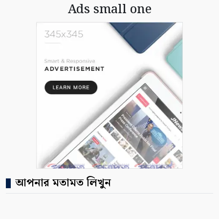
Ads small one
আপনার মতামত লিখুন