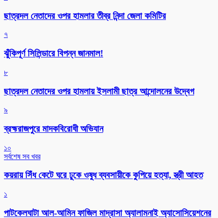
ছাত্রদল নেতাদের ওপর হামলার তীব্র নিন্দা জেলা কমিটির
৭
ঝুঁকিপূর্ণ সিলিন্ডারে বিপন্ন জানমাল!
৮
ছাত্রদল নেতাদের ওপর হামলায় ইসলামী ছাত্র আন্দোলনের উদ্বেগ
৯
ব্রহ্মরাজপুরে মাদকবিরোধী অভিযান
১০
সর্বশেষ সব খবর
কয়রায় সিঁধ কেটে ঘরে ঢুকে ওষুধ ব্যবসায়ীকে কুপিয়ে হত্যা, স্ত্রী আহত
১
পাটকেলঘাটা আল-আমিন ফাজিল মাদ্রাসা অ্যালামনাই অ্যাসোসিয়েশনের