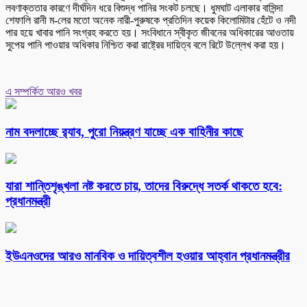
লবণাক্ততার কারণে দীর্ঘদিন ধরে বিশুদ্ধ পানির সংকট চলছে। ধুমঘাট এলাকার বাসিন্দা
শেফালি রানী ম-লের মতো অনেক নারী-পুরুষকে প্রতিদিন কয়েক কিলোমিটার হেঁটে ও নদী
পার হয়ে খাবার পানি সংগ্রহ করতে হয়। সংবিধানে স্বীকৃত জীবনের অধিকারের আওতায়
সুপেয় পানি পাওয়ার অধিকার নিশ্চিত করা রাষ্ট্রের দায়িত্ব বলে রিটে উল্লেখ করা হয়।
এ সম্পর্কিত আরও খবর
নাম বদলাচ্ছে র‌্যাব, পুরো নিয়ন্ত্রণ যাচ্ছে এক বাহিনীর কাছে
যারা শান্তিশৃঙ্খলা নষ্ট করতে চায়, তাদের বিরুদ্ধে সতর্ক থাকতে হবে:
প্রধানমন্ত্রী
ইউএনওদের আরও মানবিক ও দায়িত্বশীল হওয়ার আহ্বান প্রধানমন্ত্রীর