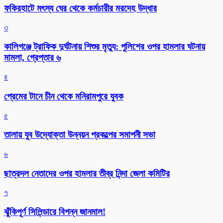
ফকিরহাটে মৎস্য ঘের থেকে কর্মচারীর মরদেহ উদ্ধার
৩
কালিগঞ্জে ট্রাফিক দুর্ঘটনায় শিশুর মৃত্যু: পুলিশের ওপর হামলার ঘটনায়
মামলা, গ্রেপ্তার ৬
৪
প্রেমের টানে চীন থেকে মনিরামপুরে যুবক
৫
তালায় যুব উদ্যোক্তা উন্নয়ন প্রকল্পের সমাপনী সভা
৬
ছাত্রদল নেতাদের ওপর হামলার তীব্র নিন্দা জেলা কমিটির
৭
ঝুঁকিপূর্ণ সিলিন্ডারে বিপন্ন জানমাল!