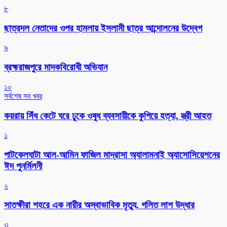
৮
ছাত্রদল নেতাদের ওপর হামলায় ইসলামী ছাত্র আন্দোলনের উদ্বেগ
৯
ব্রহ্মরাজপুরে মাদকবিরোধী অভিযান
১০
সর্বশেষ সব খবর
কয়রায় সিঁধ কেটে ঘরে ঢুকে ওষুধ ব্যবসায়ীকে কুপিয়ে হত্যা, স্ত্রী আহত
১
পাটকেলঘাটা আল-আমিন ফাজিল মাদ্রাসা অ্যালামনাই অ্যাসোসিয়েশনের
ঈদ পুনর্মিলনী
২
সাতক্ষীরা শহরে এক নারীর অস্বাভাবিক মৃত্যু, গলিত লাশ উদ্ধার
৩