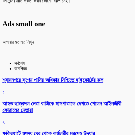
টলারেন্স) নীতি গ্রহণ করার কোনো বিকল্প নেই।
Ads small one
আপনার মতামত লিখুন
সর্বশেষ
জনপ্রিয়
শ্যামনগরে সুপেয় পানির অধিকার নিশ্চিতে হাইকোর্টের রুল
১
আহত ছাত্রদল নেতা বাপ্পিকে হাসপাতালে দেখতে গেলেন আইনজীবী
ফোরামের নেতারা
২
ফকিরহাটে মৎস্য ঘের থেকে কর্মচারীর মরদেহ উদ্ধার