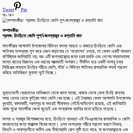
Tweet
Pin
অ-
অ+
সম্পাদকীয়/
প্রসঙ্গ: চিংড়িতে জেলি পুশÑজনস্বাস্থ্য ও রপ্তানি খাত
সাতক্ষীরার আশাশুনি উপজেলার বিভিন্ন মৎস্য আড়ত ও বাজারে চিংড়িতে জেলি এবং
ক্ষতিকর অপদ্রব্য পুশ করে ওজন বাড়ানোর যে ‘মহোৎসব’ চলছে, তা কেবল একটি সাধারণ
বাণিজ্যিক জালিয়াতি নয়; বরং এটি জনস্বাস্থ্যের জন্য চরম হুমকি এবং দেশের সম্ভাবনাময়
মৎস্য খাতের বিরুদ্ধে এক ধরনের আত্মঘাতী অপরাধ। দীর্ঘদিন ধরে একটি অসাধু চক্র
সিরিঞ্জের মাধ্যমে চিংড়ির শরীরে জেলি, স্টার্চ ও বিভিন্ন ক্ষতিকর রাসায়নিক পদার্থ প্রবেশ
করিয়ে অতিরিক্ত মুনাফা লুটে নিচ্ছে।
ভুক্তভোগী ক্রেতাদের অভিজ্ঞতা থেকে জানা যাচ্ছে, বাজার থেকে কেনা চিংড়ি রান্নার
সময় ভেতর থেকে কৃত্রিম সাদা জেলি বের হচ্ছে। এই নৈরাজ্য কেবল আশাশুনি উপজেলার
বুধহাটা, কাদাকাটি, দরগাপুর বা সদরেই সীমাবদ্ধ নেইÑঅভিযোগ রয়েছে, এই জালিয়াতি
আজ পুরো সাতক্ষীরা জেলা জুড়েই এক সংক্রামক ব্যাধির মতো ছড়িয়ে পড়েছে।
মৎস্য ও স্বাস্থ্য বিশেষজ্ঞদের মতে, চিংড়িতে ব্যবহৃত এই নি¤œমানের রাসায়নিক ও জেলি
মানবদেহের জন্য মারাত্মক বিষের মতো। এসব অপদ্রব্য শরীরে প্রবেশ করলে লিভার,
কিডনি ও পাকস্থলীতে জটিল এবং দীর্ঘমেয়াদি রোগ সৃষ্টি হতে পারে, যা জনস্বাস্থ্যকে এক