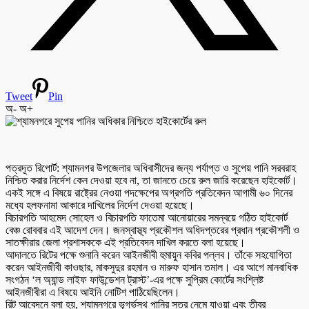
Tweet
Pin
অ-
অ+
পত্রদূত রিপোর্ট: শ্যামনগর উপজেলার অধিবাসীদের জন্য পর্যাপ্ত ও সুপেয় পানি সরবরাহ
নিশ্চিত করার নির্দেশ কেন দেওয়া হবে না, তা জানতে চেয়ে রুল জারি করেছেন হাইকোর্ট।
একই সঙ্গে এ বিষয়ে রাষ্ট্রের নেওয়া পদক্ষেপের অগ্রগতি প্রতিবেদন আগামী ৬০ দিনের
মধ্যে হলফনামা আকারে দাখিলের নির্দেশ দেওয়া হয়েছে।
বিচারপতি আহমেদ সোহেল ও বিচারপতি ফাতেমা আনোয়ারের সমন্বয়ে গঠিত হাইকোর্ট
বেঞ্চ রোববার এই আদেশ দেন। জনস্বাস্থ্য প্রকৌশল অধিদপ্তরের প্রধান প্রকৌশলী ও
সাতক্ষীরার জেলা প্রশাসককে এই প্রতিবেদন দাখিল করতে বলা হয়েছে।
আদালতে রিটের পক্ষে শুনানি করেন আইনজীবী হুমায়ুন কবির পল্লব। তাঁকে সহযোগিতা
করেন আইনজীবী কাওছার, মাকসুদুর রহমান ও মারুফ হাসান তমাল। এর আগে মানবাধিক
সংগঠন ‘ল অ্যান্ড লাইফ ফাউন্ডেশন ট্রাস্ট’-এর পক্ষে সুপ্রিম কোর্টের সংশ্লিষ্ট
আইনজীবীরা এ বিষয়ে আইনি নোটিশ পাঠিয়েছিলেন।
রিট আবেদনে বলা হয়, শ্যামনগরে ভূগর্ভস্থ পানির স্তর নেমে যাওয়া এবং তীব্র