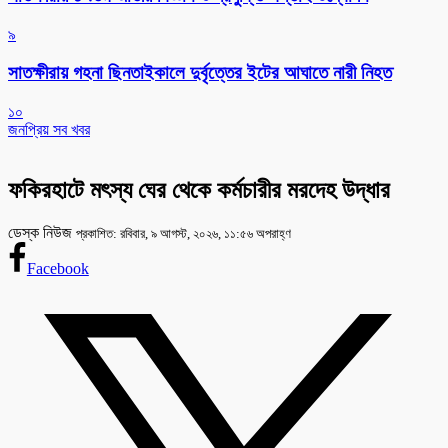
৯
সাতক্ষীরায় গহনা ছিনতাইকালে দুর্বৃত্তের ইটের আঘাতে নারী নিহত
১০
জনপ্রিয় সব খবর
ফকিরহাটে মৎস্য ঘের থেকে কর্মচারীর মরদেহ উদ্ধার
ডেস্ক নিউজ
প্রকাশিত: রবিবার, ৯ আগস্ট, ২০২৬, ১১:৫৬ অপরাহ্ণ
Facebook