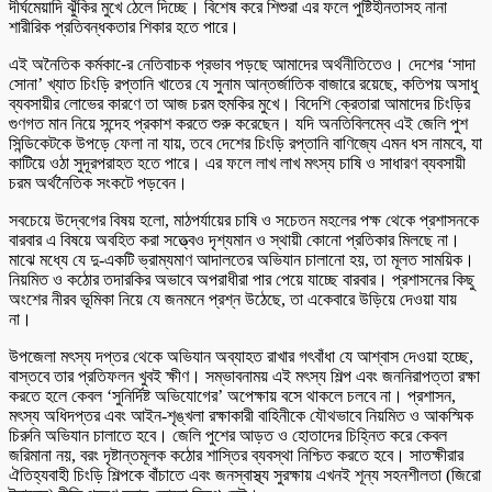
দীর্ঘমেয়াদি ঝুঁকির মুখে ঠেলে দিচ্ছে। বিশেষ করে শিশুরা এর ফলে পুষ্টিহীনতাসহ নানা
শারীরিক প্রতিবন্ধকতার শিকার হতে পারে।
এই অনৈতিক কর্মকা-ের নেতিবাচক প্রভাব পড়ছে আমাদের অর্থনীতিতেও। দেশের ‘সাদা
সোনা’ খ্যাত চিংড়ি রপ্তানি খাতের যে সুনাম আন্তর্জাতিক বাজারে রয়েছে, কতিপয় অসাধু
ব্যবসায়ীর লোভের কারণে তা আজ চরম হুমকির মুখে। বিদেশি ক্রেতারা আমাদের চিংড়ির
গুণগত মান নিয়ে সন্দেহ প্রকাশ করতে শুরু করেছেন। যদি অনতিবিলম্বে এই জেলি পুশ
সিন্ডিকেটকে উপড়ে ফেলা না যায়, তবে দেশের চিংড়ি রপ্তানি বাণিজ্যে এমন ধস নামবে, যা
কাটিয়ে ওঠা সুদূরপরাহত হতে পারে। এর ফলে লাখ লাখ মৎস্য চাষি ও সাধারণ ব্যবসায়ী
চরম অর্থনৈতিক সংকটে পড়বেন।
সবচেয়ে উদ্বেগের বিষয় হলো, মাঠপর্যায়ের চাষি ও সচেতন মহলের পক্ষ থেকে প্রশাসনকে
বারবার এ বিষয়ে অবহিত করা সত্ত্বেও দৃশ্যমান ও স্থায়ী কোনো প্রতিকার মিলছে না।
মাঝে মধ্যে যে দু-একটি ভ্রাম্যমাণ আদালতের অভিযান চালানো হয়, তা মূলত সাময়িক।
নিয়মিত ও কঠোর তদারকির অভাবে অপরাধীরা পার পেয়ে যাচ্ছে বারবার। প্রশাসনের কিছু
অংশের নীরব ভূমিকা নিয়ে যে জনমনে প্রশ্ন উঠেছে, তা একেবারে উড়িয়ে দেওয়া যায়
না।
উপজেলা মৎস্য দপ্তর থেকে অভিযান অব্যাহত রাখার গৎবাঁধা যে আশ্বাস দেওয়া হচ্ছে,
বাস্তবে তার প্রতিফলন খুবই ক্ষীণ। সম্ভাবনাময় এই মৎস্য শিল্প এবং জননিরাপত্তা রক্ষা
করতে হলে কেবল ‘সুনির্দিষ্ট অভিযোগের’ অপেক্ষায় বসে থাকলে চলবে না। প্রশাসন,
মৎস্য অধিদপ্তর এবং আইন-শৃঙ্খলা রক্ষাকারী বাহিনীকে যৌথভাবে নিয়মিত ও আকস্মিক
চিরুনি অভিযান চালাতে হবে। জেলি পুশের আড়ত ও হোতাদের চিহ্নিত করে কেবল
জরিমানা নয়, বরং দৃষ্টান্তমূলক কঠোর শাস্তির ব্যবস্থা নিশ্চিত করতে হবে। সাতক্ষীরার
ঐতিহ্যবাহী চিংড়ি শিল্পকে বাঁচাতে এবং জনস্বাস্থ্য সুরক্ষায় এখনই শূন্য সহনশীলতা (জিরো