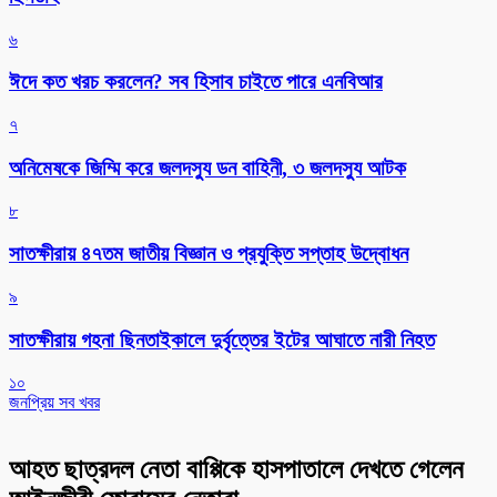
৬
ঈদে কত খরচ করলেন? সব হিসাব চাইতে পারে এনবিআর
৭
অনিমেষকে জিম্মি করে জলদস্যু ডন বাহিনী, ৩ জলদস্যু আটক
৮
সাতক্ষীরায় ৪৭তম জাতীয় বিজ্ঞান ও প্রযুক্তি সপ্তাহ উদ্বোধন
৯
সাতক্ষীরায় গহনা ছিনতাইকালে দুর্বৃত্তের ইটের আঘাতে নারী নিহত
১০
জনপ্রিয় সব খবর
আহত ছাত্রদল নেতা বাপ্পিকে হাসপাতালে দেখতে গেলেন