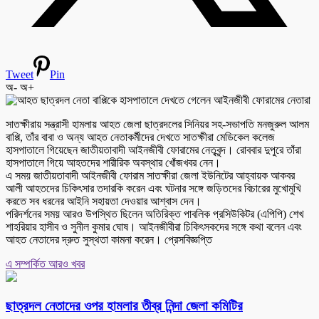
Tweet
Pin
অ-
অ+
সাতক্ষীরায় সন্ত্রাসী হামলায় আহত জেলা ছাত্রদলের সিনিয়র সহ-সভাপতি মনজুরুল আলম
বাপ্পি, তাঁর বাবা ও অন্য আহত নেতাকর্মীদের দেখতে সাতক্ষীরা মেডিকেল কলেজ
হাসপাতালে গিয়েছেন জাতীয়তাবাদী আইনজীবী ফোরামের নেতৃবৃন্দ। রোববার দুপুরে তাঁরা
হাসপাতালে গিয়ে আহতদের শারীরিক অবস্থার খোঁজখবর নেন।
এ সময় জাতীয়তাবাদী আইনজীবী ফোরাম সাতক্ষীরা জেলা ইউনিটের আহ্বায়ক আকবর
আলী আহতদের চিকিৎসার তদারকি করেন এবং ঘটনার সঙ্গে জড়িতদের বিচারের মুখোমুখি
করতে সব ধরনের আইনি সহায়তা দেওয়ার আশ্বাস দেন।
পরিদর্শনের সময় আরও উপস্থিত ছিলেন অতিরিক্ত পাবলিক প্রসিউকিটর (এপিপি) শেখ
শাহরিয়ার হাসীব ও সুনীল কুমার ঘোষ। আইনজীবীরা চিকিৎসকদের সঙ্গে কথা বলেন এবং
আহত নেতাদের দ্রুত সুস্থতা কামনা করেন। প্রেসবিজ্ঞপ্তি
এ সম্পর্কিত আরও খবর
ছাত্রদল নেতাদের ওপর হামলার তীব্র নিন্দা জেলা কমিটির