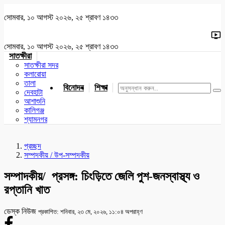
সোমবার, ১০ আগস্ট ২০২৬, ২৫ শ্রাবণ ১৪৩৩
সোমবার, ১০ আগস্ট ২০২৬, ২৫ শ্রাবণ ১৪৩৩
সাতক্ষীরা
সাতক্ষীরা সদর
কলারোয়া
তালা
বিনোদন
শিক্ষা
খেলাধুলা
জাতীয়
খুলনা
যশোর
দেবহাটা
আশাশুনি
কালিগঞ্জ
শ্যামনগর
প্রচ্ছদ
সম্পদকীয় / উপ-সম্পদকীয়
সম্পাদকীয়/ প্রসঙ্গ: চিংড়িতে জেলি পুশ-জনস্বাস্থ্য ও
রপ্তানি খাত
ডেস্ক নিউজ
প্রকাশিত: শনিবার, ২৩ মে, ২০২৬, ১১:০৪ অপরাহ্ণ