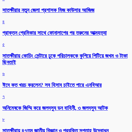
সাতক্ষীরার নতুন জেলা প্রশাসক মিজ কাউসার আজিজ
৪
প্রাক্তন প্রেমিকার সাথে ফোনালাপের পর তরুনের আত্মহত্যা
৫
সাতক্ষীরায় কোচিং সেন্টারে ঢুকে পরিচালককে কুপিয়ে পিটিয়ে জখম ও টাকা
ছিনতাই
৬
ঈদে কত খরচ করলেন? সব হিসাব চাইতে পারে এনবিআর
৭
অনিমেষকে জিম্মি করে জলদস্যু ডন বাহিনী, ৩ জলদস্যু আটক
৮
সাতক্ষীরায় ৪৭তম জাতীয় বিজ্ঞান ও প্রযুক্তি সপ্তাহ উদ্বোধন