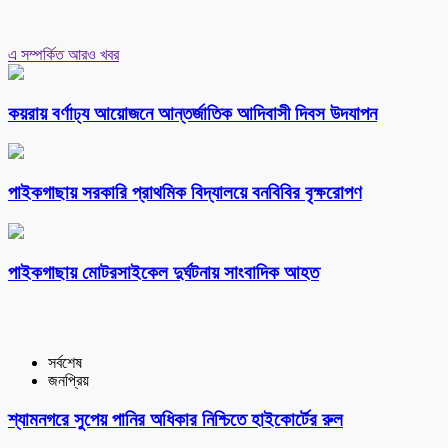
এ সম্পর্কিত আরও খবর
কয়রায় বর্ণাঢ্য আয়োজনে আন্তর্জাতিক আদিবাসী দিবস উদযাপন
পাইকগাছায় সরকারি প্রাথমিক বিদ্যালয়ে বনবিবির বৃক্ষরোপণ
পাইকগাছায় মোটরসাইকেল দুর্ঘটনায় সাংবাদিক আহত
সর্বশেষ
জনপ্রিয়
শ্যামনগরে সুপেয় পানির অধিকার নিশ্চিতে হাইকোর্টের রুল