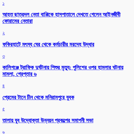
১
আহত ছাত্রদল নেতা বাপ্পিকে হাসপাতালে দেখতে গেলেন আইনজীবী
ফোরামের নেতারা
২
ফকিরহাটে মৎস্য ঘের থেকে কর্মচারীর মরদেহ উদ্ধার
৩
কালিগঞ্জে ট্রাফিক দুর্ঘটনায় শিশুর মৃত্যু: পুলিশের ওপর হামলার ঘটনায়
মামলা, গ্রেপ্তার ৬
৪
প্রেমের টানে চীন থেকে মনিরামপুরে যুবক
৫
তালায় যুব উদ্যোক্তা উন্নয়ন প্রকল্পের সমাপনী সভা
৬