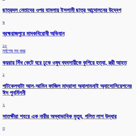
ছাত্রদল নেতাদের ওপর হামলায় ইসলামী ছাত্র আন্দোলনের উদ্বেগ
৯
ব্রহ্মরাজপুরে মাদকবিরোধী অভিযান
১০
সর্বশেষ সব খবর
কয়রায় সিঁধ কেটে ঘরে ঢুকে ওষুধ ব্যবসায়ীকে কুপিয়ে হত্যা, স্ত্রী আহত
১
পাটকেলঘাটা আল-আমিন ফাজিল মাদ্রাসা অ্যালামনাই অ্যাসোসিয়েশনের
ঈদ পুনর্মিলনী
২
সাতক্ষীরা শহরে এক নারীর অস্বাভাবিক মৃত্যু, গলিত লাশ উদ্ধার
৩