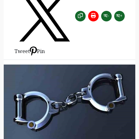
অ-
অ+
Tweet
Pin