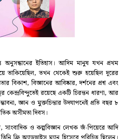
ত অনুসন্ধানের ইতিহাস। আদিম মানুষ যখন প্রথম
য়ে তাকিয়েছিল, তখন থেকেই শুরু হয়েছিল দূরের
ার বিকাশ, বিজ্ঞানের আবিষ্কার, দর্শনের প্রশ্ন এবং
ুর কেন্দ্রবিন্দুতেই রয়েছে একটি চিরন্তন ধারণা, আর
বনা, জ্ঞান ও মুক্তচিন্তার উদযাপনেই প্রতি বছর ৮
র্জাতিক অসীমতা দিবস।
বি, সাংবাদিক ও কল্পবিজ্ঞান লেখক জঁ-পিয়েরে আদি
িনি ফ্রি অ্যাডভাইস ম্যান হিসেবে পরিচিত ছিলেন।