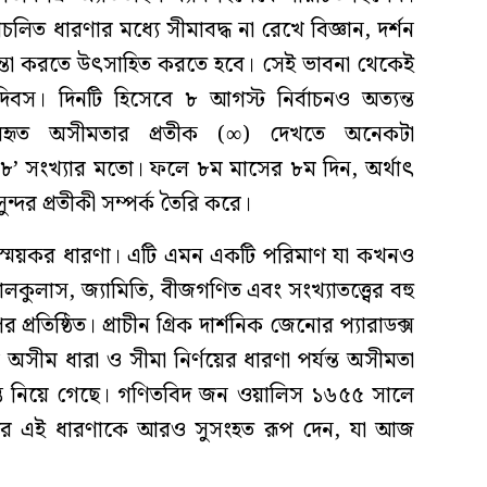
রচলিত ধারণার মধ্যে সীমাবদ্ধ না রেখে বিজ্ঞান, দর্শন
িন্তা করতে উৎসাহিত করতে হবে। সেই ভাবনা থেকেই
িবস। দিনটি হিসেবে ৮ আগস্ট নির্বাচনও অত্যন্ত
ব্যবহৃত অসীমতার প্রতীক (∞) দেখতে অনেকটা
’ সংখ্যার মতো। ফলে ৮ম মাসের ৮ম দিন, অর্থাৎ
্দর প্রতীকী সম্পর্ক তৈরি করে।
্ময়কর ধারণা। এটি এমন একটি পরিমাণ যা কখনও
ালকুলাস, জ্যামিতি, বীজগণিত এবং সংখ্যাতত্ত্বের বহু
্রতিষ্ঠিত। প্রাচীন গ্রিক দার্শনিক জেনোর প্যারাডক্স
সীম ধারা ও সীমা নির্ণয়ের ধারণা পর্যন্ত অসীমতা
গন্তে নিয়ে গেছে। গণিতবিদ জন ওয়ালিস ১৬৫৫ সালে
করে এই ধারণাকে আরও সুসংহত রূপ দেন, যা আজ