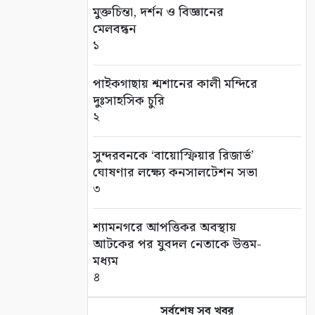
মুক্তচিন্তা, দর্শন ও বিজ্ঞানের
মেলবন্ধন
১
পাইকগাছায় শ্মশানের কালী মন্দিরে
দুঃসাহসিক চুরি
২
সুন্দরবনকে ‘বায়োস্ফিয়ার রিজার্ভ’
ঘোষণার লক্ষ্যে কনসালটেশন সভা
৩
শ্যামনগরে আপত্তিকর অবস্থায়
আটকের পর যুবদল নেতাকে উত্তম-
মধ্যম
৪
সর্বশেষ সব খবর