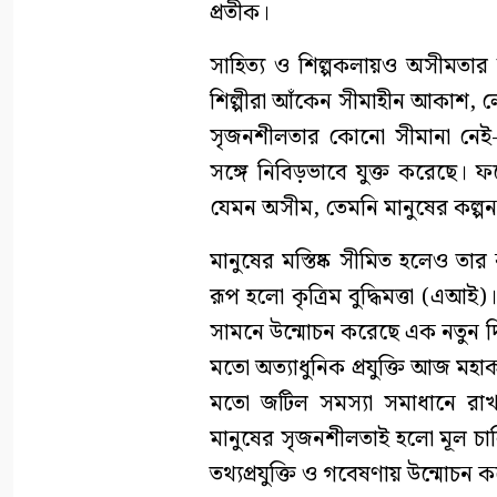
প্রতীক।
সাহিত্য ও শিল্পকলায়ও অসীমতার উপ
শিল্পীরা আঁকেন সীমাহীন আকাশ, ল
সৃজনশীলতার কোনো সীমানা নেই-এ
সঙ্গে নিবিড়ভাবে যুক্ত করেছে। 
যেমন অসীম, তেমনি মানুষের কল্পন
মানুষের মস্তিষ্ক সীমিত হলেও তা
রূপ হলো কৃত্রিম বুদ্ধিমত্তা (এআই
সামনে উন্মোচন করেছে এক নতুন দি
মতো অত্যাধুনিক প্রযুক্তি আজ মহ
মতো জটিল সমস্যা সমাধানে রাখছে গ
মানুষের সৃজনশীলতাই হলো মূল চালি
তথ্যপ্রযুক্তি ও গবেষণায় উন্মোচন ক