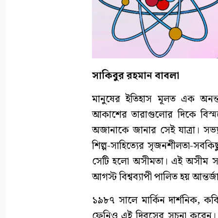
সাকিবুর রহমান বাবলা
মানুষের ইতিহাস মূলত এক অনন্
আকাশের তারাগুলোর দিকে বিস্ম
অজানাকে জানার সেই যাত্রা। সভ্যত
শিল্প-সাহিত্যের সৃজনশীলতা-সবকিছ
সেটি হলো অসীমতা। এই অসীম সম্ভা
আগস্ট বিশ্বব্যাপী পালিত হয় আন্ত
১৯৮৭ সালে মার্কিন দার্শনিক, ক
ফেনিও এই দিবসের সূচনা করেন। ত