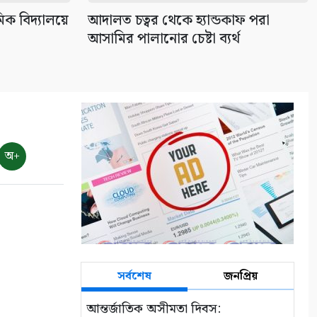
৯
িক বিদ্যালয়ে
আদালত চত্বর থেকে হ্যান্ডকাফ পরা
আসামির পালানোর চেষ্টা ব্যর্থ
বাংলাদেশের পর্যটনের
মহাপরিকল্পনা: আজকের উদ্যোগ,
আগামীর বাংলাদেশ
১০
অ+
সর্বশেষ
জনপ্রিয়
আন্তর্জাতিক অসীমতা দিবস: