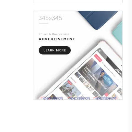
বিতরণী অনুষ্ঠিত
৫
সাতক্ষীরায় পানিতে ডুবে শিশুর
মৃত্যু বেড়েই চলেছে
৬
প্রযুক্তি, সাংবাদিকতা এবং একটি
অস্তিত্বের প্রশ্ন
৭
পুতুল নাচে বেঁচে থাকে বাংলার
লোকঐতিহ্য
৮
পাইকগাছায় নার্সারীতে গুটি কলম
তৈরিতে ব্যস্ত শ্রমিক