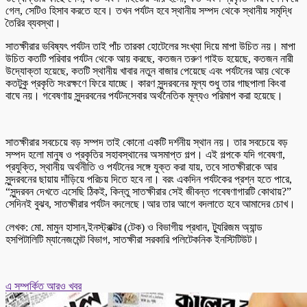
গেল, সেটিও হিসাব করতে হবে। তখন পর্যটন হবে স্থানীয় সম্পদ থেকে স্থানীয় সমৃদ্ধি
তৈরির ব্যবস্থা।
সাতক্ষীরার ভবিষ্যৎ পর্যটন তাই পাঁচ তারকা হোটেলের সংখ্যা দিয়ে মাপা উচিত নয়। মাপা
উচিত কতটি পরিবার পর্যটন থেকে আয় করছে, কতজন তরুণ গাইড হয়েছে, কতজন নারী
উদ্যোক্তা হয়েছে, কতটি স্থানীয় খাবার নতুন বাজার পেয়েছে এবং পর্যটনের আয় থেকে
কতটুকু প্রকৃতি সংরক্ষণে ফিরে যাচ্ছে। কারণ সুন্দরবনের মূল্য শুধু তার গাছপালা কিংবা
বাঘে নয়। গবেষণায় সুন্দরবনের পর্যটনসেবার অর্থনৈতিক মূল্যও পরিমাপ করা হয়েছে।
সাতক্ষীরার সবচেয়ে বড় সম্পদ তাই কোনো একটি দর্শনীয় স্থান নয়। তার সবচেয়ে বড়
সম্পদ হলো মানুষ ও প্রকৃতির সহাবস্থানের অসমাপ্ত গল্প। এই গল্পকে যদি গবেষণা,
প্রযুক্তি, স্থানীয় অর্থনীতি ও পর্যটনের সঙ্গে যুক্ত করা যায়, তবে সাতক্ষীরাকে আর
সুন্দরবনের ছায়ায় দাঁড়িয়ে পরিচয় দিতে হবে না। বরং একদিন পর্যটকের প্রশ্ন হতে পারে,
“সুন্দরবন দেখতে এসেছি ঠিকই, কিন্তু সাতক্ষীরার সেই জীবন্ত গবেষণাগারটি কোথায়?”
সেদিনই বুঝব, সাতক্ষীরার পর্যটন বদলেছে।আর তার আগে বদলাতে হবে আমাদের চোখ।
লেখক: মো. মামুন হাসান,ইনস্ট্রাক্টর (টেক) ও বিভাগীয় প্রধান, ট্যুরিজম অ্যান্ড
হসপিটালিটি ম্যানেজমেন্ট বিভাগ, সাতক্ষীরা সরকারি পলিটেকনিক ইনস্টিটিউট।
এ সম্পর্কিত আরও খবর