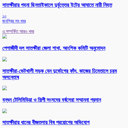
সাতক্ষীরায় গহনা ছিনতাইকালে দুর্বৃত্তের ইটের আঘাতে নারী নিহত
১০
জনপ্রিয় সব খবর
এ সম্পর্কিত আরও খবর
পেশাজীবী দল সাতক্ষীরা জেলা শাখা, আংশিক কমিটি অনুমোদন
সাতক্ষীরা-ভেটখালী সড়ক যেন দুর্ভোগের ফাঁদ, কাজের ঢিমেতালে চরম
অসন্তোষ
বন্ধন টেলিমিডিয়া ও শিল্পী সংসদের বর্ষসেরা সম্মাননা প্রদান
সাতক্ষীরায় ধানের বীজতলায় বিষ প্রয়োগের অভিযোগ