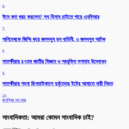
৬
ঈদে কত খরচ করলেন? সব হিসাব চাইতে পারে এনবিআর
৭
অনিমেষকে জিম্মি করে জলদস্যু ডন বাহিনী, ৩ জলদস্যু আটক
৮
সাতক্ষীরায় ৪৭তম জাতীয় বিজ্ঞান ও প্রযুক্তি সপ্তাহ উদ্বোধন
৯
সাতক্ষীরায় গহনা ছিনতাইকালে দুর্বৃত্তের ইটের আঘাতে নারী নিহত
১০
জনপ্রিয় সব খবর
সাংবাদিকতা: আমরা কোমন সাংবাদিক চাই?