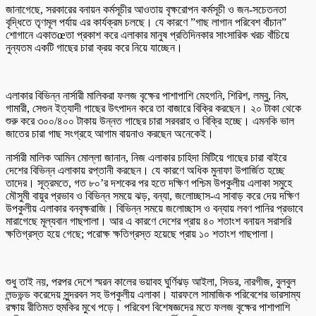
জানাগেছে, সরকারের বনায়ন কর্মসূচীর আওতায় বৃক্ষরোপন কর্মসূচী ও জন-সচেতনতা
বৃদ্ধিতে তৃণমূল পর্যায় এর কার্যক্রম চলছে। যে কারণে ”গাছ লাগান পরিবেশ বাঁচান”
শোগানে একাতœতা প্রকাশ করে এলাকার মানুষ প্রতিদিনকার সাংসারিক খরচ বাঁচিয়ে
নুন্যতম একটি গাছের চারা ক্রয় করে নিয়ে যাচ্ছেন।
এলাকার বিভিন্ন নার্সারী মালিকরা ফলজ বৃক্ষের পাশাপাশি মেহগনি, শিরিশ, লম্বু, নিম,
গামারী, সেগুন ইত্যাদী গাছের উৎপাদন করে তা বাজারে বিক্রি করছেন। ২০ টাকা থেকে
শুরু করে ৩০০/৪০০ টাকায় উন্নত গাছের চারা সরবরাহ ও বিক্রি হচ্ছে। এমনকি ভাল
জাতের চারা গাছ সংগ্রহে আগাম বায়নাও করছেন অনেকেই।
নার্সারী মালিক আমিন মোল্লা জানান, নিজ এলাকার চাহিদা মিটিয়ে গাছের চারা বাইরে
দেশের বিভিন্ন এলাকায় রপ্তানী করছেন। যে কারণে অধিক মুনাফা উপার্জিত হচ্ছে
তাদের। সূত্রমতে, গত ৮০’র দশকের পর হতে দক্ষিণ পশ্চিম উপকুলীয় এলাকা সমুহে
মৌসুমী বায়ুর প্রভাব ও বিভিন্ন সময়ে ঝড়, বন্যা, জলোচ্ছাস-এ সাবাড় করে দেয় দক্ষিণ
উপকুলীয় এলাকার বনবৃক্ষরাজি। বিভিন্ন সময়ে জলোচ্ছাস ও বন্যায় লবণ পানির প্রভাবে
মারাগেছে মূল্যবান গাছপালা। আর এ কারণে দেশের প্রায় ৪০ শতাংশ বনায়ন সরাসরি
ক্ষতিগ্রস্ত হয়ে গেছে; পরোক্ষ ক্ষতিগ্রস্ত হয়েছে প্রায় ১০ শতাংশ গাছপালা।
শুধু তাই নয়, পরপর দেশে স্মরন কালের ভয়াবহ ঘুর্ণিঝড় আইলা, সিডর, নারগীজ, বুলবুল
লন্ডভন্ড করেদেয় সুন্দরবন সহ উপকুলীয় এলাকা। যারফলে সামাজিক পরিবেশের ভারসাম্য
রক্ষায় রীতিমত হুমকির মুখে পড়ে। পরিবেশ বিশেষজ্ঞদের মতে ফলজ বৃক্ষের পাশাপাশি