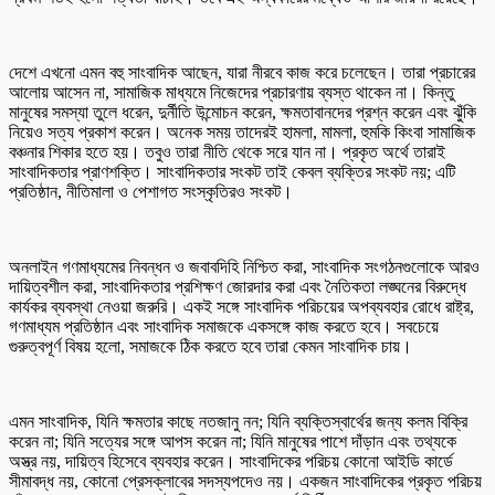
দেশে এখনো এমন বহু সাংবাদিক আছেন, যারা নীরবে কাজ করে চলেছেন। তারা প্রচারের
আলোয় আসেন না, সামাজিক মাধ্যমে নিজেদের প্রচারণায় ব্যস্ত থাকেন না। কিন্তু
মানুষের সমস্যা তুলে ধরেন, দুর্নীতি উন্মোচন করেন, ক্ষমতাবানদের প্রশ্ন করেন এবং ঝুঁকি
নিয়েও সত্য প্রকাশ করেন। অনেক সময় তাদেরই হামলা, মামলা, হুমকি কিংবা সামাজিক
বঞ্চনার শিকার হতে হয়। তবুও তারা নীতি থেকে সরে যান না। প্রকৃত অর্থে তারাই
সাংবাদিকতার প্রাণশক্তি। সাংবাদিকতার সংকট তাই কেবল ব্যক্তির সংকট নয়; এটি
প্রতিষ্ঠান, নীতিমালা ও পেশাগত সংস্কৃতিরও সংকট।
অনলাইন গণমাধ্যমের নিবন্ধন ও জবাবদিহি নিশ্চিত করা, সাংবাদিক সংগঠনগুলোকে আরও
দায়িত্বশীল করা, সাংবাদিকতার প্রশিক্ষণ জোরদার করা এবং নৈতিকতা লঙ্ঘনের বিরুদ্ধে
কার্যকর ব্যবস্থা নেওয়া জরুরি। একই সঙ্গে সাংবাদিক পরিচয়ের অপব্যবহার রোধে রাষ্ট্র,
গণমাধ্যম প্রতিষ্ঠান এবং সাংবাদিক সমাজকে একসঙ্গে কাজ করতে হবে। সবচেয়ে
গুরুত্বপূর্ণ বিষয় হলো, সমাজকে ঠিক করতে হবে তারা কেমন সাংবাদিক চায়।
এমন সাংবাদিক, যিনি ক্ষমতার কাছে নতজানু নন; যিনি ব্যক্তিস্বার্থের জন্য কলম বিক্রি
করেন না; যিনি সত্যের সঙ্গে আপস করেন না; যিনি মানুষের পাশে দাঁড়ান এবং তথ্যকে
অস্ত্র নয়, দায়িত্ব হিসেবে ব্যবহার করেন। সাংবাদিকের পরিচয় কোনো আইডি কার্ডে
সীমাবদ্ধ নয়, কোনো প্রেসক্লাবের সদস্যপদেও নয়। একজন সাংবাদিকের প্রকৃত পরিচয়