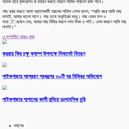
অধিক হারে বৃক্ষরোপন বা বনায়ন করতে পারলে সার্বিক পরিবেশ রক্ষা পাবে।
গাছ ক্রয় করতে আসা প্রতাপকাটী গ্রামের শাহিদা বেগম বলেন, “প্রতি বছর আমি গাছ
লাগাই, আমার ভালো লাগে। গাছ হলো অকৃত্রিম বন্ধু। গাছ যেমন ফল ও
অক্্িরজেন দেয়, আবার গাছ বিক্রি করলে নগদ টাকা ও পাই। এসব কারণে আমি গাছ
লাগাই।”
এ সম্পর্কিত আরও খবর
কয়রায় ফ্রি চক্ষু ক্যাম্প উপলক্ষে লিফলেট বিতরণ
পাইকগাছায় আশ্রয়ণ প্রকল্পের ৩০টি ঘর বিক্রির অভিযোগ
পাইকগাছায় শ্মশানের কালী মন্দিরে দুঃসাহসিক চুরি
সর্বশেষ