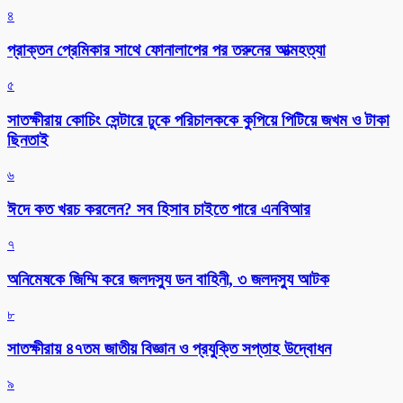
৪
প্রাক্তন প্রেমিকার সাথে ফোনালাপের পর তরুনের আত্মহত্যা
৫
সাতক্ষীরায় কোচিং সেন্টারে ঢুকে পরিচালককে কুপিয়ে পিটিয়ে জখম ও টাকা
ছিনতাই
৬
ঈদে কত খরচ করলেন? সব হিসাব চাইতে পারে এনবিআর
৭
অনিমেষকে জিম্মি করে জলদস্যু ডন বাহিনী, ৩ জলদস্যু আটক
৮
সাতক্ষীরায় ৪৭তম জাতীয় বিজ্ঞান ও প্রযুক্তি সপ্তাহ উদ্বোধন
৯