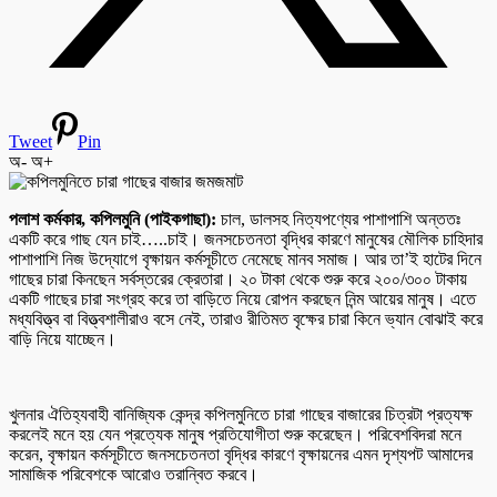
Tweet
Pin
অ-
অ+
পলাশ কর্মকার, কপিলমুনি (পাইকগাছা):
চাল, ডালসহ নিত্যপণ্যের পাশাপাশি অন্ততঃ
একটি করে গাছ যেন চাই…..চাই। জনসচেতনতা বৃদ্ধির কারণে মানুষের মৌলিক চাহিদার
পাশাপাশি নিজ উদ্যোগে বৃক্ষায়ন কর্মসূচীতে নেমেছে মানব সমাজ। আর তা’ই হাটের দিনে
গাছের চারা কিনছেন সর্বস্তরের ক্রেতারা। ২০ টাকা থেকে শুরু করে ২০০/৩০০ টাকায়
একটি গাছের চারা সংগ্রহ করে তা বাড়িতে নিয়ে রোপন করছেন নিন্ম আয়ের মানুষ। এতে
মধ্যবিত্ত্ব বা বিত্ত্বশালীরাও বসে নেই, তারাও রীতিমত বৃক্ষের চারা কিনে ভ্যান বোঝাই করে
বাড়ি নিয়ে যাচ্ছেন।
খুলনার ঐতিহ্যবাহী বানিজ্যিক কেন্দ্র কপিলমুনিতে চারা গাছের বাজারের চিত্রটা প্রত্যক্ষ
করলেই মনে হয় যেন প্রত্যেক মানুষ প্রতিযোগীতা শুরু করেছেন। পরিবেশবিদরা মনে
করেন, বৃক্ষায়ন কর্মসূচীতে জনসচেতনতা বৃদ্ধির কারণে বৃক্ষায়নের এমন দৃশ্যপট আমাদের
সামাজিক পরিবেশকে আরোও তরান্বিত করবে।