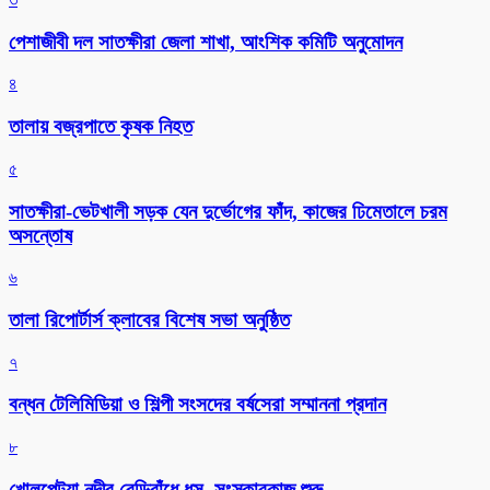
পেশাজীবী দল সাতক্ষীরা জেলা শাখা, আংশিক কমিটি অনুমোদন
৪
তালায় বজ্রপাতে কৃষক নিহত
৫
সাতক্ষীরা-ভেটখালী সড়ক যেন দুর্ভোগের ফাঁদ, কাজের ঢিমেতালে চরম
অসন্তোষ
৬
‎তালা রিপোর্টার্স ক্লাবের বিশেষ সভা অনুষ্ঠিত
৭
বন্ধন টেলিমিডিয়া ও শিল্পী সংসদের বর্ষসেরা সম্মাননা প্রদান
৮
খোলপেটুয়া নদীর বেড়িবাঁধে ধস, সংস্কারকাজ শুরু