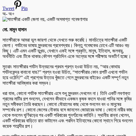
Tweet
Pin
অ-
অ+
মো. মামুন হাসান
সাতক্ষীরাকে আমরা ভুল জায়গা থেকে দেখতে শুরু করেছি। মানচিত্রে সাতক্ষীরা একটি
জেলা। পর্যটনের ভাষায় সুন্দরবনের প্রবেশদ্বার। কিন্তু গবেষকের চোখে এটি আরও বড়
কিছু। এটি এমন একটি ভূখন্ড, যেখানে একই সঙ্গে প্রকৃতি, মানুষ, ইতিহাস, জলবায়ু,
অর্থনীতি এবং টিকে থাকার কৌশল প্রতিদিন একে অন্যের সঙ্গে পরীক্ষায় অবতীর্ণ হচ্ছে।
সুতরাং সাতক্ষীরার পর্যটন উন্নয়নের প্রথম প্রশ্ন হওয়া উচিত নয়, “আর কোথায়
পর্যটনকেন্দ্র বানানো যায়?” প্রশ্ন হওয়া উচিত, “সাতক্ষীরার কোন গল্পটি এখনো পর্যটন
হয়ে ওঠেনি?” এই প্রশ্নের উত্তর খুঁজতে গেলে সুন্দরবনের বাইরেও একটি সম্পূর্ণ নতুন
সাতক্ষীরা আবিষ্কার করা সম্ভব।
ধরা যাক, কোনো পর্যটক সাতক্ষীরায় এসে শুধু সুন্দরবন দেখলেন না। তিনি একটি লবণাক্ত
গ্রামের মাটির গল্প শুনলেন, দেখলেন কীভাবে একজন কৃষক বদলে যাওয়া পানির সঙ্গে কৃষির
নতুন সমীকরণ তৈরি করছেন। কোনো মৌয়ালের কাছ থেকে শুনলেন বন ও মানুষের
সম্পর্কের গল্প। কোনো জেলের নৌকায় বসে জানলেন জোয়ারের ভাষা। কোনো নারীর কাছ
থেকে শুনলেন ঘূর্ণিঝড়ের পর একটি পরিবারের পুনর্গঠনের কাহিনি। স্থানীয় রান্না খেলেন,
একটি পরিবারের বাড়িতে রাত কাটালেন এবং পরদিন ইতিহাসের কোনো স্থানে গিয়ে শুনলেন
কয়েক শতাব্দীর গল্প।