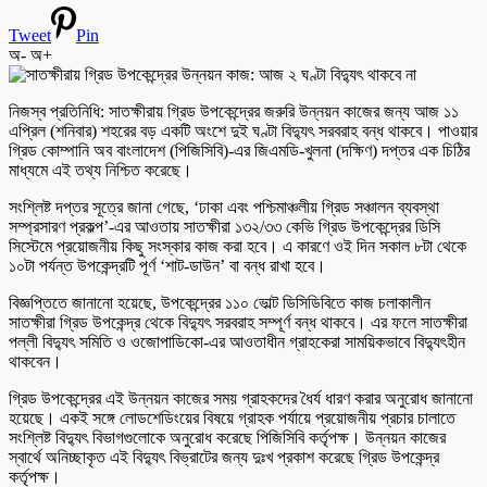
Tweet
Pin
অ-
অ+
নিজস্ব প্রতিনিধি: সাতক্ষীরায় গ্রিড উপকেন্দ্রের জরুরি উন্নয়ন কাজের জন্য আজ ১১
এপ্রিল (শনিবার) শহরের বড় একটি অংশে দুই ঘণ্টা বিদ্যুৎ সরবরাহ বন্ধ থাকবে। পাওয়ার
গ্রিড কোম্পানি অব বাংলাদেশ (পিজিসিবি)-এর জিএমডি-খুলনা (দক্ষিণ) দপ্তর এক চিঠির
মাধ্যমে এই তথ্য নিশ্চিত করেছে।
সংশ্লিষ্ট দপ্তর সূত্রে জানা গেছে, ‘ঢাকা এবং পশ্চিমাঞ্চলীয় গ্রিড সঞ্চালন ব্যবস্থা
সম্প্রসারণ প্রকল্প’-এর আওতায় সাতক্ষীরা ১৩২/৩৩ কেভি গ্রিড উপকেন্দ্রের ডিসি
সিস্টেমে প্রয়োজনীয় কিছু সংস্কার কাজ করা হবে। এ কারণে ওই দিন সকাল ৮টা থেকে
১০টা পর্যন্ত উপকেন্দ্রটি পূর্ণ ‘শাট-ডাউন’ বা বন্ধ রাখা হবে।
বিজ্ঞপ্তিতে জানানো হয়েছে, উপকেন্দ্রের ১১০ ভোল্ট ডিসিডিবিতে কাজ চলাকালীন
সাতক্ষীরা গ্রিড উপকেন্দ্র থেকে বিদ্যুৎ সরবরাহ সম্পূর্ণ বন্ধ থাকবে। এর ফলে সাতক্ষীরা
পল্লী বিদ্যুৎ সমিতি ও ওজোপাডিকো-এর আওতাধীন গ্রাহকেরা সাময়িকভাবে বিদ্যুৎহীন
থাকবেন।
গ্রিড উপকেন্দ্রের এই উন্নয়ন কাজের সময় গ্রাহকদের ধৈর্য ধারণ করার অনুরোধ জানানো
হয়েছে। একই সঙ্গে লোডশেডিংয়ের বিষয়ে গ্রাহক পর্যায়ে প্রয়োজনীয় প্রচার চালাতে
সংশ্লিষ্ট বিদ্যুৎ বিভাগগুলোকে অনুরোধ করেছে পিজিসিবি কর্তৃপক্ষ। উন্নয়ন কাজের
স্বার্থে অনিচ্ছাকৃত এই বিদ্যুৎ বিভ্রাটের জন্য দুঃখ প্রকাশ করেছে গ্রিড উপকেন্দ্র
কর্তৃপক্ষ।