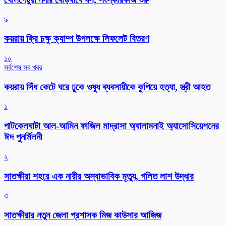
৯
কয়রায় ফ্রি চক্ষু ক্যাম্প উপলক্ষে লিফলেট বিতরণ
১০
সর্বশেষ সব খবর
কয়রায় সিঁধ কেটে ঘরে ঢুকে ওষুধ ব্যবসায়ীকে কুপিয়ে হত্যা, স্ত্রী আহত
১
পাটকেলঘাটা আল-আমিন ফাজিল মাদ্রাসা অ্যালামনাই অ্যাসোসিয়েশনের
ঈদ পুনর্মিলনী
২
সাতক্ষীরা শহরে এক নারীর অস্বাভাবিক মৃত্যু, গলিত লাশ উদ্ধার
৩
সাতক্ষীরার নতুন জেলা প্রশাসক মিজ কাউসার আজিজ