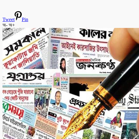
Tweet
Pin
অ-
অ+