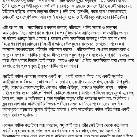
তখন পর্যটক শুধু জায়গা দেখছেন না। তিনি একটি ভূখন্ড পড়ছেন। এই ধারণা থেকেই
তৈরি হতে পারে “জীবন্ত সাতক্ষীরা”। যেখানে জাদুঘরের দেয়ালে ইতিহাস বন্দী থাকবে না,
ইতিহাস ছড়িয়ে থাকবে মানুষের জীবনে। নদী হবে প্রদর্শনী, গ্রাম হবে গবেষণাক্ষেত্র,
হোমস্টে হবে শ্রেণিকক্ষ, আর স্থানীয় মানুষ হবেন সেই জীবন্ত জাদুঘরের কিউরেটর।
এটি কল্পনা নয়। সাতক্ষীরার উপকূলে জলবায়ু পরিবর্তন, পানির সংকট ও মানুষের
অভিযোজন নিয়ে সাম্প্রতিক গবেষণায় প্রযুক্তিনির্ভর অভিযোজন এবং স্থানীয় জ্ঞান ও
সংগঠনের গুরুত্ব উঠে এসেছে। তাহলে কেন সাতক্ষীরায় জলবায়ু পর্যটন হবে না?দেশ
বিদেশের বিশ্ববিদ্যালয়ের শিক্ষার্থীরা আসবে উপকূলের বাস্তবতা দেখতে। গবেষকরা
আসবেন লবণাক্ততার পরিবর্তন পর্যবেক্ষণ করতে। পরিবেশবিদরা দেখবেন ম্যানগ্রোভ ও
মানুষের সম্পর্ক। পর্যটক দেখবেন কীভাবে প্রতিকূল প্রকৃতির সঙ্গে মানুষ প্রতিদিন নতুন
করে বেঁচে থাকার বিজ্ঞান তৈরি করছে।আরও এক ধাপ এগিয়ে সাতক্ষীরাকে করা যেতে পারে
বাংলাদেশের প্রথম বৃহৎ উন্মুক্ত পর্যটন গবেষণাগার।
প্রতিটি পর্যটন এলাকায় থাকবে একটি গল্প, একটি গবেষণা বিষয় এবং একটি স্থানীয়
অর্থনৈতিক কার্যক্রম। কোথাও নদী ও জোয়ার, কোথাও ম্যানগ্রোভ, কোথাও উপকূলীয়
কৃষি, কোথাও লোকসংস্কৃতি, কোথাও ধর্মীয় ঐতিহ্য, কোথাও স্থানীয় খাদ্য। পর্যটক
চাইলে দর্শক হবেন, চাইলে শিক্ষার্থী, চাইলে গবেষক। এখানে পর্যটনের নতুন মুদ্রা হবে শুধু
টাকা নয়, জ্ঞান ও অভিজ্ঞতা। আর স্থানীয় মানুষ? তাঁরা পর্যটনের দর্শক নন, অংশীদার।
সুন্দরবন এলাকায় কমিউনিটি ভিত্তিক পর্যটনের সম্ভাবনা নিয়ে গবেষণাতেও স্থানীয়
অংশগ্রহণ বাড়ানোর সুযোগ চিহ্নিত হয়েছে। তাই সাতক্ষীরার পর্যটন পরিকল্পনায় একটি
নতুন হিসাব প্রয়োজন।
একজন পর্যটক কত টাকা খরচ করলেন, শুধু সেটি নয়। তাঁর সেই টাকা থেকে কত অংশ
স্থানীয় কৃষকের কাছে গেল, কত অংশ নৌকার মাঝির কাছে গেল, কত অংশ নারী
উদ্যোক্তার কাছে গেল, কত অংশ গাইডের আয় হলো, কত অংশ প্রকৃতি সংরক্ষণে ফিরে