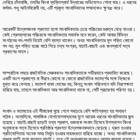
দেখিয়ে চাঁদাবাজি, তদবির কিংবা ব্যক্তিস্বার্থ উদ্ধারের অভিযোগও শোনা যায়। এ ধরনের
কর্মকা- শুধু আইনবিরোধী নয়, এটি প্রকৃত সাংবাদিকদের সম্মানকেও ক্ষুণœ করে।
আরেকটি উদ্বেগজনক প্রবণতা হলো সাংবাদিকতার চেয়ে পরিচয়ের গুরুত্ব বেড়ে যাওয়া।
কেউ প্রেসক্লাবের পরিচয়কে সাংবাদিকতার সমার্থক মনে করেন, কেউ আবার বিভিন্ন
সংগঠনের পদ-পদবি নিয়েই বেশি ব্যস্ত থাকেন। অথচ সাংবাদিকতার মূল শক্তি কোনো
পদ নয়; মূল শক্তি হচ্ছে মাঠে গিয়ে তথ্য সংগ্রহ, যাচাই-বাছাই এবং জনস্বার্থে সত্য
প্রকাশের সাহস।
সাম্প্রতিক সময়ে রাজনৈতিক মেরুকরণও সাংবাদিকতাকে গভীরভাবে প্রভাবিত করেছে।
একটি অংশ প্রকাশ্যে বা নীরবে কোনো না কোনো রাজনৈতিক মতাদর্শের সঙ্গে নিজেকে
যুক্ত করে ফেলছে। মতাদর্শ থাকা দোষের নয়; কিন্তু সংবাদ পরিবেশনে যদি নিরপেক্ষতা
হারিয়ে যায়, তাহলে সাংবাদিকতা আর সাংবাদিকতা থাকে না, সেটি প্রচারণায় পরিণত হয়।
সংবাদ ও মতামতের এই সীমারেখা মুছে গেলে সবচেয়ে বেশি ক্ষতিগ্রস্ত হয় সাধারণ
পাঠক। অন্যদিকে, সামাজিক যোগাযোগমাধ্যমের যুগে আরেক ধরনের সাংবাদিকতার জন্ম
হয়েছে। যাচাই-বাছাই ছাড়াই তথ্য প্রকাশ, গুজবকে সংবাদ হিসেবে উপস্থাপন কিংবা
অনুমানকে সত্য হিসেবে প্রতিষ্ঠার প্রবণতা উদ্বেগজনকভাবে বেড়েছে। দ্রুত হওয়ার
প্রতিযোগিতায় অনেক সময় নির্ভুল হওয়ার দায়বদ্ধতা হারিয়ে যাচ্ছে। অথচ সাংবাদিকতার
প্রথম শর্তই হলো সত্যতা যাচাই। তবে এই অন্ধকারের মধ্যেও আশার জায়গা রয়েছে।