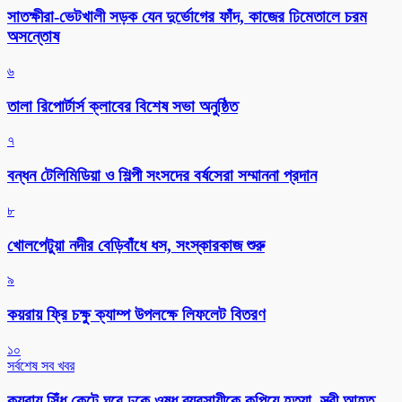
সাতক্ষীরা-ভেটখালী সড়ক যেন দুর্ভোগের ফাঁদ, কাজের ঢিমেতালে চরম
অসন্তোষ
৬
‎তালা রিপোর্টার্স ক্লাবের বিশেষ সভা অনুষ্ঠিত
৭
বন্ধন টেলিমিডিয়া ও শিল্পী সংসদের বর্ষসেরা সম্মাননা প্রদান
৮
খোলপেটুয়া নদীর বেড়িবাঁধে ধস, সংস্কারকাজ শুরু
৯
কয়রায় ফ্রি চক্ষু ক্যাম্প উপলক্ষে লিফলেট বিতরণ
১০
সর্বশেষ সব খবর
কয়রায় সিঁধ কেটে ঘরে ঢুকে ওষুধ ব্যবসায়ীকে কুপিয়ে হত্যা, স্ত্রী আহত