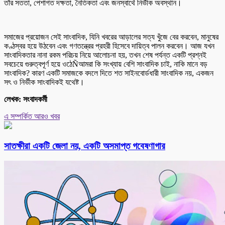
তাঁর সততা, পেশাগত দক্ষতা, নৈতিকতা এবং জনস্বার্থে নির্ভীক অবস্থান।
সমাজের প্রয়োজন সেই সাংবাদিক, যিনি খবরের আড়ালের সত্য খুঁজে বের করবেন, মানুষের
কণ্ঠস্বর হয়ে উঠবেন এবং গণতন্ত্রের প্রহরী হিসেবে দায়িত্ব পালন করবেন। আজ যখন
সাংবাদিকতার নানা রকম পরিচয় নিয়ে আলোচনা হয়, তখন শেষ পর্যন্ত একটি প্রশ্নই
সবচেয়ে গুরুত্বপূর্ণ হয়ে ওঠেÑআমরা কি সংখ্যায় বেশি সাংবাদিক চাই, নাকি মানে বড়
সাংবাদিক? কারণ একটি সমাজকে বদলে দিতে শত সাইনবোর্ডধারী সাংবাদিক নয়, একজন
সৎ ও নির্ভীক সাংবাদিকই যথেষ্ট।
লেখক: সংবাদকর্মী
এ সম্পর্কিত আরও খবর
সাতক্ষীরা একটি জেলা নয়, একটি অসমাপ্ত গবেষণাগার