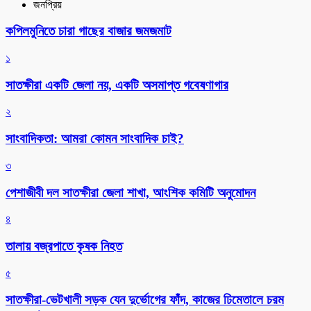
জনপ্রিয়
কপিলমুনিতে চারা গাছের বাজার জমজমাট
১
সাতক্ষীরা একটি জেলা নয়, একটি অসমাপ্ত গবেষণাগার
২
সাংবাদিকতা: আমরা কোমন সাংবাদিক চাই?
৩
পেশাজীবী দল সাতক্ষীরা জেলা শাখা, আংশিক কমিটি অনুমোদন
৪
তালায় বজ্রপাতে কৃষক নিহত
৫
সাতক্ষীরা-ভেটখালী সড়ক যেন দুর্ভোগের ফাঁদ, কাজের ঢিমেতালে চরম